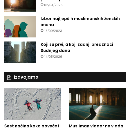
02/04/2025
Izbor najljepših muslimanskih ženskih
imena
15/09/2023
Koji su prvi, a koji zadnji predznaci
Sudnjeg dana
14/05/2026
Izdvajamo
Šest načina kako povećati
Musliman vladar ne vlada