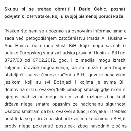
Skupu bi se trebao obratiti i Dario Čehić, poznati
odvjetnik iz Hrvatske, koji u svojoj pismenoj poruci kaže:
"Nakon što sam se upoznao sa osnovnim informacijama o
sada već petogodišnjem zatočeništvu Imada Al Husina –
Abu Hamze od strane vlasti BiH, koje mogu saznati iz
odluke Europskog suda za ljudska prava Al Husin v. BiH no.
3727/08 od 07.02.2012. god. i iz medija, mogu izraziti
žaljenje, štoviše negodovanje, da se muža i oca brojne
obitelji čiji su svi članovi rođeni u BiH i govore bosanskim
jezikom, koji su svi Bošnjaci i kojima je svima BiH
domovina drži u ovakvoj ‘kafkijanskoj’ situaciji gdje ni on ni
njegovi najbliži ne mogu čak ni znati razloge zbog kojih
država njega smatra opasnim za nacionalnu sigurnost.
Osobno smatram da bi u ovakvoj situaciji čovjeka ili trebalo
pustiti da se pridruži na slobodi svojim ukućanima u BiH, ili
protiv njega pokrenuti postupak zbog navodnih zločina