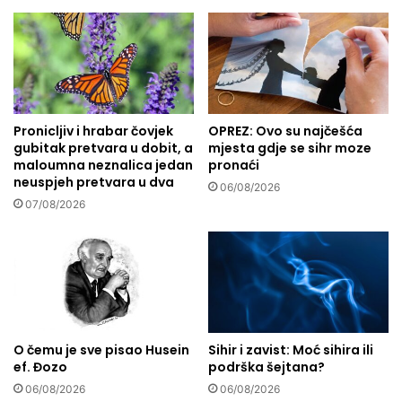
u
a
d
m
r
i
u
j
š
e
t
"
v
Pronicljiv i hrabar čovjek
OPREZ: Ovo su najčešća
Č
gubitak pretvara u dobit, a
mjesta gdje se sihr moze
u
u
maloumna neznalica jedan
pronaći
s
v
neuspjeh pretvara u dva
a
a
06/08/2026
M
07/08/2026
j
u
m
h
o
a
j
m
e
m
z
e
i
d
k
O čemu je sve pisao Husein
Sihir i zavist: Moć sihira ili
o
e
ef. Đozo
podrška šejtana?
m
o
06/08/2026
06/08/2026
,
d