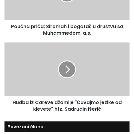
a
m
p
a
r
i
i
l
Poučna priča: Siromah i bogataš u društvu sa
č
a
Muhammedom, a.s.
a
d
:
r
S
H
e
i
u
s
r
d
u
o
b
m
a
a
i
h
z
i
C
b
a
o
Hudba iz Careve džamije "Čuvajmo jezike od
r
g
klevete" hfz. Sadrudin Išerić
e
a
v
t
e
Povezani članci
a
d
š
ž