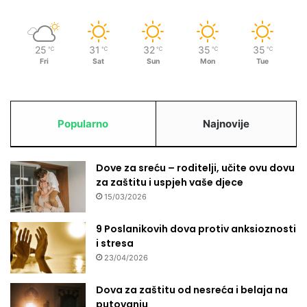
25
31
32
35
35
℃
℃
℃
℃
℃
Fri
Sat
Sun
Mon
Tue
Popularno
Najnovije
Dove za sreću – roditelji, učite ovu dovu
za zaštitu i uspjeh vaše djece
15/03/2026
9 Poslanikovih dova protiv anksioznosti
i stresa
23/04/2026
Dova za zaštitu od nesreća i belaja na
putovanju