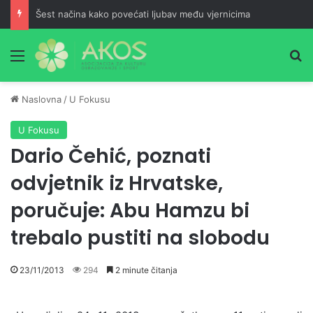
Šest načina kako povećati ljubav među vjernicima
Meni
Pr
Naslovna
/
U Fokusu
U Fokusu
Dario Čehić, poznati
odvjetnik iz Hrvatske,
poručuje: Abu Hamzu bi
trebalo pustiti na slobodu
23/11/2013
294
2 minute čitanja