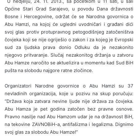
U nedjelju, 24. 11. 2013., sa početkom u 11 sati, u sali
Općine Stari Grad Sarajevo, u povodu Dana državnosti
Bosne i Hercegovine, održat će se Narodna govornica o
Abu Hamzi, na kojoj će ugledni uvodničari i građani dići
svoj glas protiv protupravnog petogodišnjeg zatočeništva
čovjeka koji se nije ogriješio o zakon i za kojeg je Evropski
sud za ljudska prava donio Odluku da je nezakonito
njegovo pritvaranje. Slučaj nezakonitog držanja u zatvoru
Abu Hamze naročito se aktuelizira u momentu kad Sud BiH
pušta na slobodu najgore ratne zločince.
Organizatori Narodne govornice o Abu Hamzi su 37
nevladinih organizacija, koje u pozivu na skup poručuju:
“Država koja zatvara nevine ljude nije država za čovjeka.
Abu Hamza je pet godina zatočen bez pravne osnove.
Pravno nasilje nad Abu Hamzom udar je na državnost BiH,
na tekovine ZAVNOBiH-a, antifašizma i legalizma. Dignimo
svoj glas za slobodu Abu Hamze!”