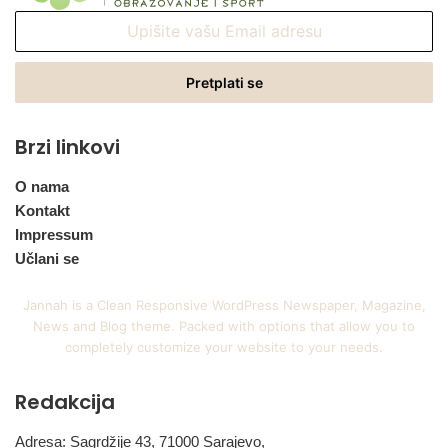
Upišite
vašu
Email
adresu
Brzi linkovi
O nama
Kontakt
Impressum
Učlani se
Jannah is a Clean Responsive WordPress Newspaper, Magazine,
News and Blog theme. Packed with options that allow you to
completely customize your website to your needs.
Redakcija
Adresa: Sagrdžije 43, 71000 Sarajevo,