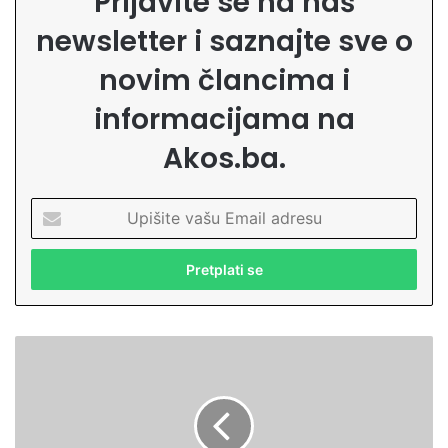
Prijavite se na naš
newsletter i saznajte sve o
novim člancima i
informacijama na
Akos.ba.
U
p
i
š
i
t
e
P
v
o
a
u
š
č
u
n
E