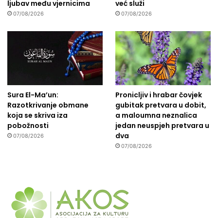
ljubav među vjernicima
već služi
07/08/2026
07/08/2026
Sura El-Ma’un:
Pronicljiv i hrabar čovjek
Razotkrivanje obmane
gubitak pretvara u dobit,
koja se skriva iza
a maloumna neznalica
pobožnosti
jedan neuspjeh pretvara u
dva
07/08/2026
07/08/2026