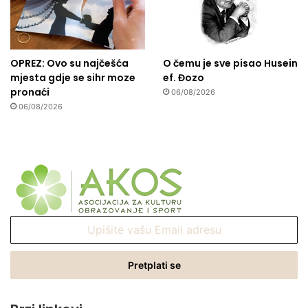
OPREZ: Ovo su najčešća
O čemu je sve pisao Husein
mjesta gdje se sihr moze
ef. Đozo
pronaći
06/08/2026
06/08/2026
Upišite
vašu
Email
adresu