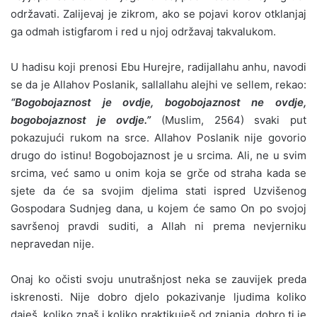
održavati. Zalijevaj je zikrom, ako se pojavi korov otklanjaj
ga odmah istigfarom i red u njoj održavaj takvalukom.
U hadisu koji prenosi Ebu Hurejre, radijallahu anhu, navodi
se da je Allahov Poslanik, sallallahu alejhi ve sellem, rekao:
“Bogobojaznost je ovdje, bogobojaznost ne ovdje,
bogobojaznost je ovdje.”
(Muslim, 2564) svaki put
pokazujući rukom na srce. Allahov Poslanik nije govorio
drugo do istinu! Bogobojaznost je u srcima. Ali, ne u svim
srcima, već samo u onim koja se grče od straha kada se
sjete da će sa svojim djelima stati ispred Uzvišenog
Gospodara Sudnjeg dana, u kojem će samo On po svojoj
savršenoj pravdi suditi, a Allah ni prema nevjerniku
nepravedan nije.
Onaj ko očisti svoju unutrašnjost neka se zauvijek preda
iskrenosti. Nije dobro djelo pokazivanje ljudima koliko
daješ, koliko znaš i koliko praktikuješ od znjanja, dobro ti je