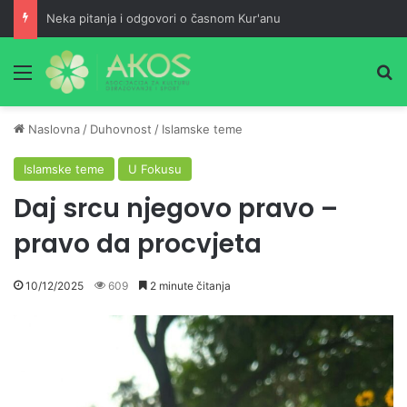
Neka pitanja i odgovori o časnom Kur'anu
Meni
Pr
Naslovna
/
Duhovnost
/
Islamske teme
Islamske teme
U Fokusu
Daj srcu njegovo pravo –
pravo da procvjeta
10/12/2025
609
2 minute čitanja