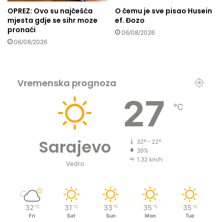
o
OPREZ: Ovo su najčešća
O čemu je sve pisao Husein
s
mjesta gdje se sihr moze
ef. Đozo
t
pronaći
o
06/08/2026
06/08/2026
j
a
n
s
Vremenska prognoza
t
v
27
o
℃
s
v
a
Sarajevo
32º - 22º
k
39%
o
1.32 km/h
Vedro
g
č
o
v
32
31
33
35
35
℃
℃
℃
℃
℃
j
Fri
Sat
Sun
Mon
Tue
e