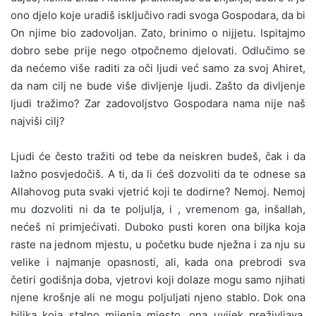
ono djelo koje uradiš isključivo radi svoga Gospodara, da bi
On njime bio zadovoljan. Zato, brinimo o nijjetu. Ispitajmo
dobro sebe prije nego otpočnemo djelovati. Odlučimo se
da nećemo više raditi za oči ljudi već samo za svoj Ahiret,
da nam cilj ne bude više divljenje ljudi. Zašto da divljenje
ljudi tražimo? Zar zadovoljstvo Gospodara nama nije naš
najviši cilj?
Ljudi će često tražiti od tebe da neiskren budeš, čak i da
lažno posvjedočiš. A ti, da li ćeš dozvoliti da te odnese sa
Allahovog puta svaki vjetrić koji te dodirne? Nemoj. Nemoj
mu dozvoliti ni da te poljulja, i , vremenom ga, inšallah,
nećeš ni primjećivati. Duboko pusti koren ona biljka koja
raste na jednom mjestu, u početku bude nježna i za nju su
velike i najmanje opasnosti, ali, kada ona prebrodi sva
četiri godišnja doba, vjetrovi koji dolaze mogu samo njihati
njene krošnje ali ne mogu poljuljati njeno stablo. Dok ona
biljka koja stalno mijenja mjesto, ona uvijek preživljava.