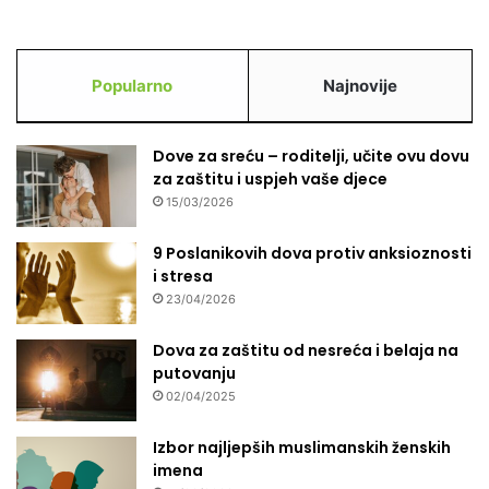
k
a
Popularno
Najnovije
Dove za sreću – roditelji, učite ovu dovu
za zaštitu i uspjeh vaše djece
15/03/2026
9 Poslanikovih dova protiv anksioznosti
i stresa
23/04/2026
Dova za zaštitu od nesreća i belaja na
putovanju
02/04/2025
Izbor najljepših muslimanskih ženskih
imena