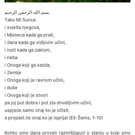
بسم الله الرحمن الرحيم
Tako Mi Sunca
i svjetla njegova,
i Mjeseca kada ga prati,
i dana kada ga vidljivim učini,
i noći kada ga zakloni,
i neba
i Onoga koji ga sazda,
i Zemlje
i Onoga koji je ravnom učini,
i duše
i Onoga koji je stvori
pa joj put dobra i put zla shvatljivim učini,
uspjeće samo onaj ko je očisti,
a propast će onaj ko je isprlja! (Eš-Šems, 1-10)
Koliko smo dana proveli razmišljajući o stanju u koje smo