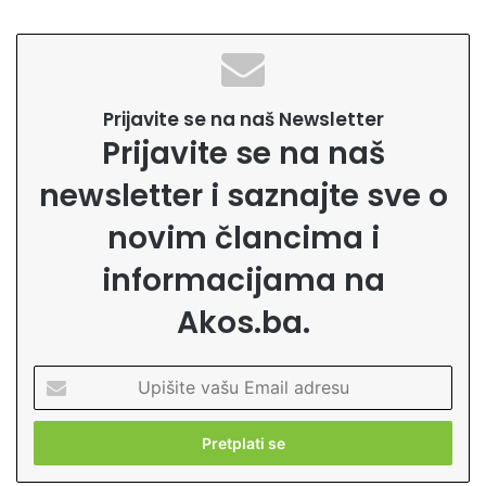
Prijavite se na naš Newsletter
Prijavite se na naš
newsletter i saznajte sve o
novim člancima i
informacijama na
Akos.ba.
U
p
i
š
i