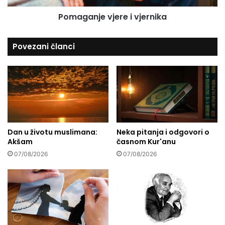
i
e
h
Pomaganje vjere i vjernika
v
p
j
r
e
Povezani članci
a
r
v
e
a
i
:
v
P
j
o
e
d
r
s
n
j
Dan u životu muslimana:
Neka pitanja i odgovori o
i
Akšam
časnom Kur'anu
e
k
t
a
07/08/2026
07/08/2026
n
i
k
n
a
d