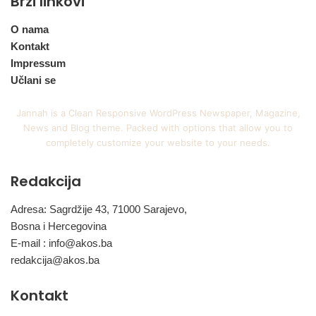
Brzi linkovi
O nama
Kontakt
Impressum
Učlani se
Jannah is a Clean Responsive WordPress Newspaper, Magazine,
News and Blog theme. Packed with options that allow you to
completely customize your website to your needs.
Redakcija
Adresa: Sagrdžije 43, 71000 Sarajevo,
Bosna i Hercegovina
E-mail :
info@akos.ba
redakcija@akos.ba
Kontakt