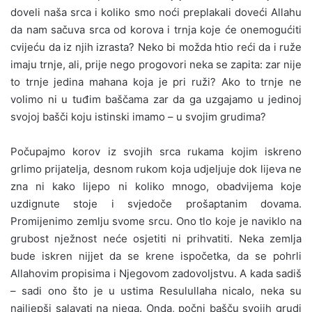
doveli naša srca i koliko smo noći preplakali doveći Allahu
da nam sačuva srca od korova i trnja koje će onemogućiti
cvijeću da iz njih izrasta? Neko bi možda htio reći da i ruže
imaju trnje, ali, prije nego progovori neka se zapita: zar nije
to trnje jedina mahana koja je pri ruži? Ako to trnje ne
volimo ni u tuđim baščama zar da ga uzgajamo u jedinoj
svojoj bašči koju istinski imamo – u svojim grudima?
Počupajmo korov iz svojih srca rukama kojim iskreno
grlimo prijatelja, desnom rukom koja udjeljuje dok lijeva ne
zna ni kako lijepo ni koliko mnogo, obadvijema koje
uzdignute stoje i svjedoče prošaptanim dovama.
Promijenimo zemlju svome srcu. Ono tlo koje je naviklo na
grubost nježnost neće osjetiti ni prihvatiti. Neka zemlja
bude iskren nijjet da se krene ispočetka, da se pohrli
Allahovim propisima i Njegovom zadovoljstvu. A kada sadiš
– sadi ono što je u ustima Resulullaha nicalo, neka su
najljepši salavati na njega. Onda, počni bašču svojih grudi