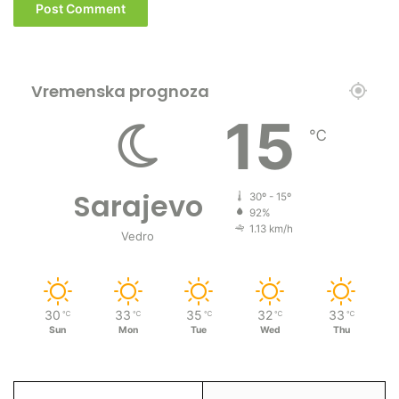
Vremenska prognoza
15
℃
Sarajevo
30º - 15º
92%
1.13 km/h
Vedro
30
33
35
32
33
℃
℃
℃
℃
℃
Sun
Mon
Tue
Wed
Thu