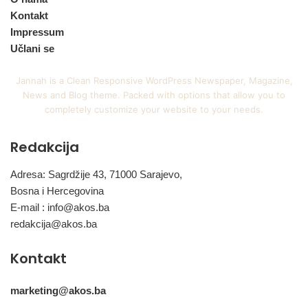
Kontakt
Impressum
Učlani se
Jannah is a Clean Responsive WordPress Newspaper, Magazine,
News and Blog theme. Packed with options that allow you to
completely customize your website to your needs.
Redakcija
Adresa: Sagrdžije 43, 71000 Sarajevo,
Bosna i Hercegovina
E-mail :
info@akos.ba
redakcija@akos.ba
Kontakt
marketing@akos.ba