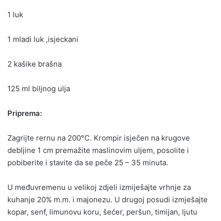
1 luk
1 mladi luk ,isjeckani
2 kašike brašna
125 ml biljnog ulja
Priprema:
Zagrijte rernu na 200°C. Krompir isječen na krugove
debljine 1 cm premažite maslinovim uljem, posolite i
pobiberite i stavite da se peče 25 – 35 minuta.
U međuvremenu u velikoj zdjeli izmiješajte vrhnje za
kuhanje 20% m.m. i majonezu. U drugoj posudi izmješajte
kopar, senf, limunovu koru, šećer, peršun, timijan, ljutu