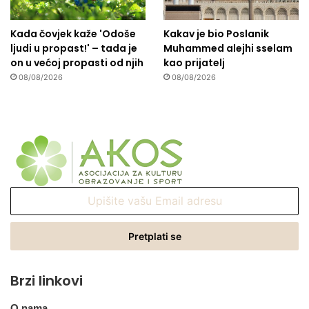
Kada čovjek kaže 'Odoše
Kakav je bio Poslanik
ljudi u propast!' – tada je
Muhammed alejhi sselam
on u većoj propasti od njih
kao prijatelj
08/08/2026
08/08/2026
Upišite
vašu
Email
adresu
Brzi linkovi
O nama