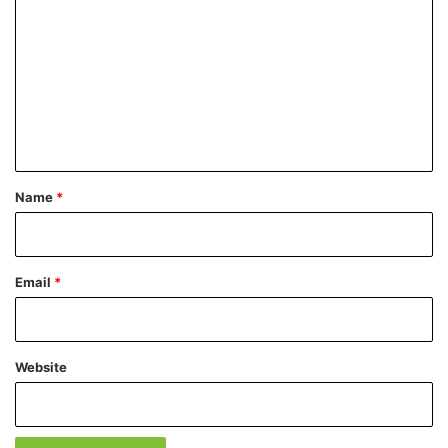
o
m
m
e
n
t
*
Name
*
Email
*
Website