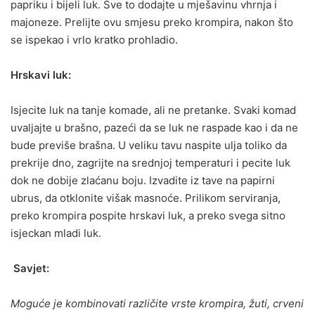
papriku i bijeli luk. Sve to dodajte u mješavinu vhrnja i
majoneze. Prelijte ovu smjesu preko krompira, nakon što
se ispekao i vrlo kratko prohladio.
Hrskavi luk:
Isjecite luk na tanje komade, ali ne pretanke. Svaki komad
uvaljajte u brašno, pazeći da se luk ne raspade kao i da ne
bude previše brašna. U veliku tavu naspite ulja toliko da
prekrije dno, zagrijte na srednjoj temperaturi i pecite luk
dok ne dobije zlaćanu boju. Izvadite iz tave na papirni
ubrus, da otklonite višak masnoće. Prilikom serviranja,
preko krompira pospite hrskavi luk, a preko svega sitno
isjeckan mladi luk.
Savjet:
Moguće je kombinovati različite vrste krompira, žuti, crveni