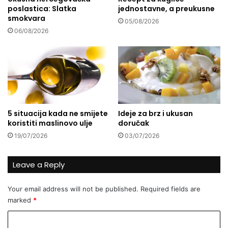
poslastica: Slatka
jednostavne, a preukusne
r
d
smokvara
k
a
05/08/2026
a
p
06/08/2026
m
l
p
i
u
k
u
a
A
c
n
i
k
j
5 situacija kada ne smijete
Ideje za brz i ukusan
a
a
koristiti maslinovo ulje
doručak
r
z
19/07/2026
03/07/2026
i
a
v
o
Leave a Reply
z
a
Your email address will not be published.
Required fields are
č
marked
*
e
C