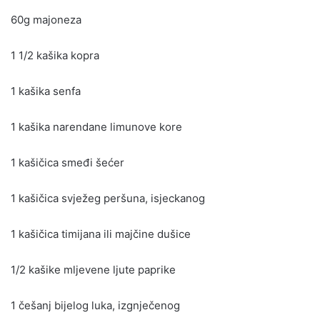
60g majoneza
1 1/2 kašika kopra
1 kašika senfa
1 kašika narendane limunove kore
1 kašičica smeđi šećer
1 kašičica svježeg peršuna, isjeckanog
1 kašičica timijana ili majčine dušice
1/2 kašike mljevene ljute paprike
1 češanj bijelog luka, izgnječenog