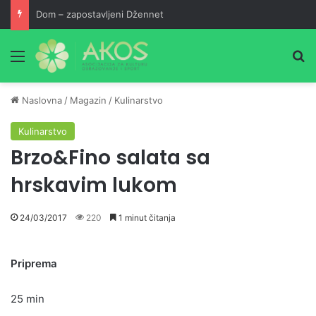
Dom – zapostavljeni Džennet
Meni
Pr
Naslovna
/
Magazin
/
Kulinarstvo
Kulinarstvo
Brzo&Fino salata sa
hrskavim lukom
24/03/2017
220
1 minut čitanja
Priprema
25 min