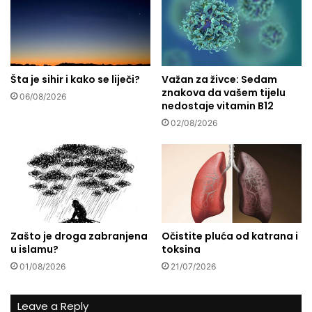
e
č
v
u
e
d
t
e
u
s
?
Šta je sihir i kako se liječi?
Važan za živce: Sedam
a
znakova da vašem tijelu
n
06/08/2026
nedostaje vitamin B12
l
i
02/08/2026
j
e
k
:
J
e
d
Zašto je droga zabranjena
Očistite pluća od katrana i
i
u islamu?
toksina
t
01/08/2026
21/07/2026
e
i
h
Leave a Reply