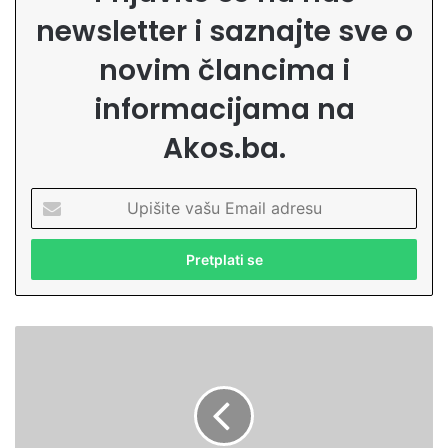
newsletter i saznajte sve o
novim člancima i
informacijama na
Akos.ba.
U
p
i
š
i
t
e
O
v
p
a
r
š
e
u
z
E
: