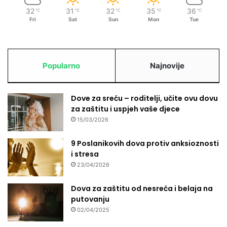
32
31
32
35
36
℃
℃
℃
℃
℃
Fri
Sat
Sun
Mon
Tue
Popularno
Najnovije
Dove za sreću – roditelji, učite ovu dovu
za zaštitu i uspjeh vaše djece
15/03/2026
9 Poslanikovih dova protiv anksioznosti
i stresa
23/04/2026
Dova za zaštitu od nesreća i belaja na
putovanju
02/04/2025