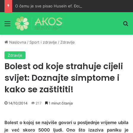
O čemu je sve pisao Husein ef. Đozo
Meni
Pr
Naslovna
/
Sport i zdravlje
/
Zdravlje
Zdravlje
Bolest od koje strahuje cijeli
svijet: Doznajte simptome i
kako se zaštititi!
14/10/2014
217
1 minut čitanja
Bolest o kojoj se najviše govori u posljednje vrijeme ubila
je već skoro 5000 ljudi. Ono što izaziva paniku je