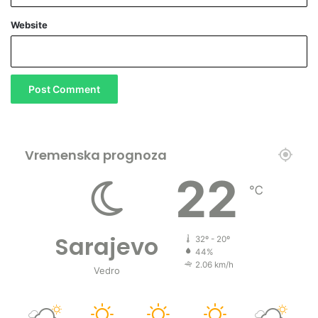
l
Website
i
c
a
!
Vremenska prognoza
22
℃
Sarajevo
32º - 20º
44%
2.06 km/h
Vedro