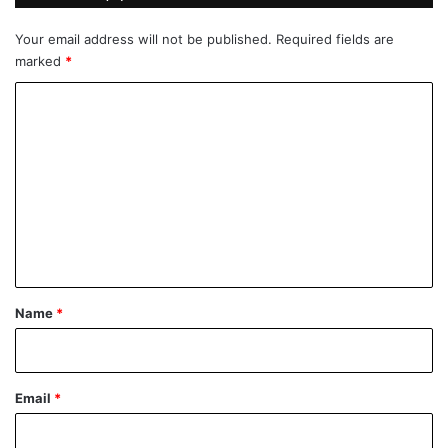
u
m
Your email address will not be published.
Required fields are
j
marked
*
e
s
C
t
o
o
n
m
e
m
z
d
e
r
n
a
v
t
i
*
Name
*
h
g
r
i
Email
*
c
k
a