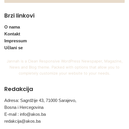
Brzi linkovi
O nama
Kontakt
Impressum
Učlani se
Jannah is a Clean Responsive WordPress Newspaper, Magazine,
News and Blog theme. Packed with options that allow you to
completely customize your website to your needs.
Redakcija
Adresa: Sagrdžije 43, 71000 Sarajevo,
Bosna i Hercegovina
E-mail :
info@akos.ba
redakcija@akos.ba