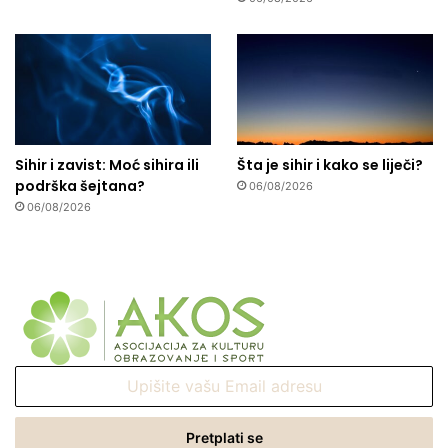
Sihir i zavist: Moć sihira ili
Šta je sihir i kako se liječi?
podrška šejtana?
06/08/2026
06/08/2026
Upišite
vašu
Email
adresu