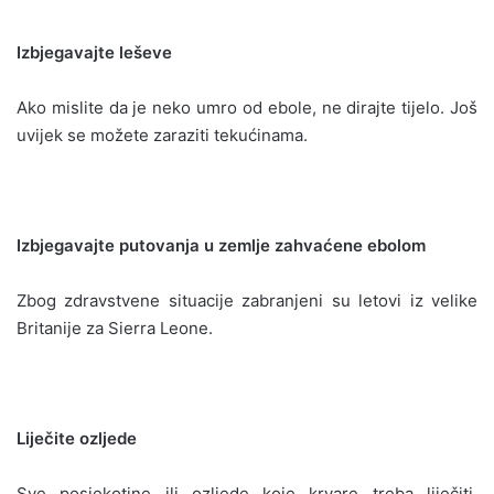
Izbjegavajte leševe
Ako mislite da je neko umro od ebole, ne dirajte tijelo. Još
uvijek se možete zaraziti tekućinama.
Izbjegavajte putovanja u zemlje zahvaćene ebolom
Zbog zdravstvene situacije zabranjeni su letovi iz velike
Britanije za Sierra Leone.
Liječite ozljede
Sve posjekotine ili ozljede koje krvare treba liječiti,