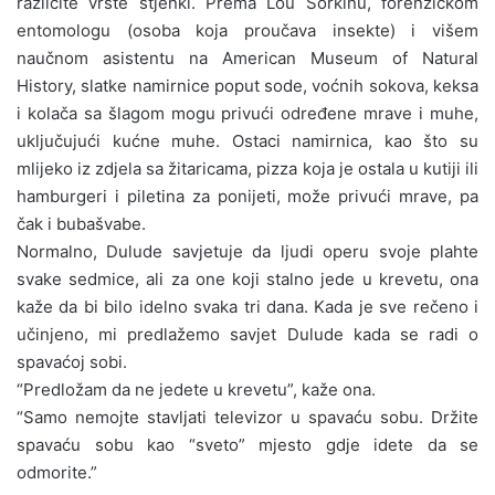
različite vrste stjenki. Prema Lou Sorkinu, forenzičkom
entomologu (osoba koja proučava insekte) i višem
naučnom asistentu na American Museum of Natural
History, slatke namirnice poput sode, voćnih sokova, keksa
i kolača sa šlagom mogu privući određene mrave i muhe,
uključujući kućne muhe. Ostaci namirnica, kao što su
mlijeko iz zdjela sa žitaricama, pizza koja je ostala u kutiji ili
hamburgeri i piletina za ponijeti, može privući mrave, pa
čak i bubašvabe.
Normalno, Dulude savjetuje da ljudi operu svoje plahte
svake sedmice, ali za one koji stalno jede u krevetu, ona
kaže da bi bilo idelno svaka tri dana. Kada je sve rečeno i
učinjeno, mi predlažemo savjet Dulude kada se radi o
spavaćoj sobi.
“Predložam da ne jedete u krevetu”, kaže ona.
“Samo nemojte stavljati televizor u spavaću sobu. Držite
spavaću sobu kao “sveto” mjesto gdje idete da se
odmorite.”