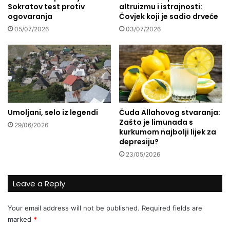
Sokratov test protiv
altruizmu i istrajnosti:
x
j
ogovaranja
Čovjek koji je sadio drveće
i
e
t
l
05/07/2026
03/07/2026
M
i
e
s
d
v
i
i
a
j
e
t
Umoljani, selo iz legendi
Čuda Allahovog stvaranja:
:
Zašto je limunada s
29/06/2026
D
kurkumom najbolji lijek za
o
depresiju?
z
23/05/2026
n
a
j
Leave a Reply
t
e
Your email address will not be published.
Required fields are
s
marked
*
i