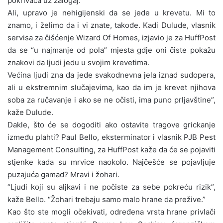
pokrivača uz zalogaj.
Ali, upravo je nehigijenski da se jede u krevetu. Mi to
znamo, i želimo da i vi znate, takođe. Kadi Dulude, vlasnik
servisa za čišćenje Wizard Of Homes, izjavio je za HuffPost
da se “u najmanje od pola” mjesta gdje oni čiste pokažu
znakovi da ljudi jedu u svojim krevetima.
Većina ljudi zna da jede svakodnevna jela iznad sudopera,
ali u ekstremnim slučajevima, kao da im je krevet njihova
soba za ručavanje i ako se ne očisti, ima puno prljavštine”,
kaže Dulude.
Dakle, što će se dogoditi ako ostavite tragove grickanje
između plahti? Paul Bello, eksterminator i vlasnik PJB Pest
Management Consulting, za HuffPost kaže da će se pojaviti
stjenke kada su mrvice naokolo. Najčešće se pojavljuje
puzajuća gamad? Mravi i žohari.
“Ljudi koji su aljkavi i ne počiste za sebe pokreću rizik”,
kaže Bello. “Žohari trebaju samo malo hrane da prežive.”
Kao što ste mogli očekivati, određena vrsta hrane privlači