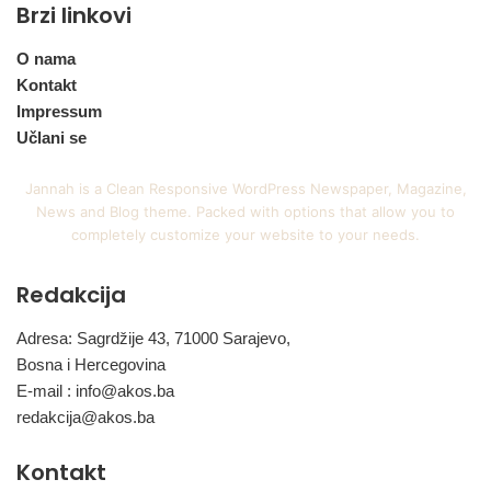
Brzi linkovi
O nama
Kontakt
Impressum
Učlani se
Jannah is a Clean Responsive WordPress Newspaper, Magazine,
News and Blog theme. Packed with options that allow you to
completely customize your website to your needs.
Redakcija
Adresa: Sagrdžije 43, 71000 Sarajevo,
Bosna i Hercegovina
E-mail :
info@akos.ba
redakcija@akos.ba
Kontakt