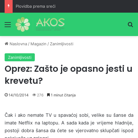
Plovidba prema sreći
Meni
Pr
Naslovna
/
Magazin
/
Zanimljivosti
Zanimljivosti
Oprez: Zašto je opasno jesti u
krevetu?
14/10/2014
276
1 minut čitanja
Čak i ako nemate TV u spavaćoj sobi, velike su šanse da
imate Netflix na laptopu. A sada kada je vrijeme hladnije,
postoji dobra šansa da ćete se vjerovatno sklupčati ispod