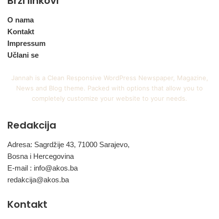
Brzi linkovi
O nama
Kontakt
Impressum
Učlani se
Jannah is a Clean Responsive WordPress Newspaper, Magazine,
News and Blog theme. Packed with options that allow you to
completely customize your website to your needs.
Redakcija
Adresa: Sagrdžije 43, 71000 Sarajevo,
Bosna i Hercegovina
E-mail :
info@akos.ba
redakcija@akos.ba
Kontakt