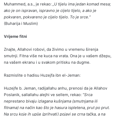
Muhammed, a.s., je rekao:
„U tijelu ima jedan komad mesa;
ako je on ispravan, ispravno je cijelo tijelo, a ako je
pokvaren, pokvareno je cijelo tijelo. To je srce.“
(Buharija i Muslim)
Vrijeme fitni
Znajte, Allahovi robovi, da živimo u vremenu širenja
smutnji. Fitna više ne kuca na vrata. Ona je u vašem džepu,
na vašem ekranu i u svakom pritisku na dugme.
Razmislite o hadisu Huzejfa ibn el-Jeman:
Huzejfe b. Jeman, radijallahu anhu, prenosi da je Allahov
Poslanik, sallallahu alejhi ve sellem, rekao:
”Srca
neprestano bivaju izlagana kušnjama (smutnjama ili
fitnama) na način kao što je hasura ispletena, prut po prut.
Na srcu koje ih upije (prihvati) pojavi se crna tačka, a na