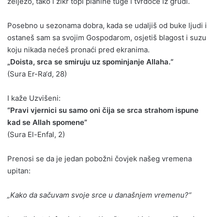
željezo, tako i zikr topi planine tuge i tvrdoće iz grudi.
Posebno u sezonama dobra, kada se udaljiš od buke ljudi i
ostaneš sam sa svojim Gospodarom, osjetiš blagost i suzu
koju nikada nećeš pronaći pred ekranima.
„Doista, srca se smiruju uz spominjanje Allaha.“
(Sura Er-Ra‘d, 28)
I kaže Uzvišeni:
“Pravi vjernici su samo oni čija se srca strahom ispune
kad se Allah spomene”
(Sura El-Enfal, 2)
Prenosi se da je jedan pobožni čovjek našeg vremena
upitan:
„Kako da sačuvam svoje srce u današnjem vremenu?“