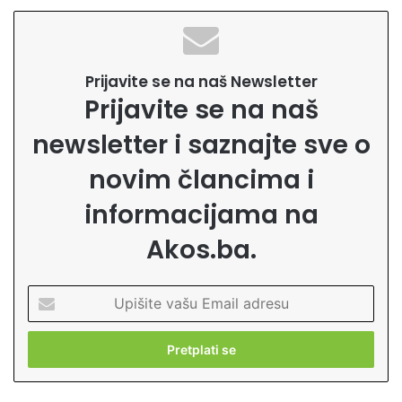
Prijavite se na naš Newsletter
Prijavite se na naš
newsletter i saznajte sve o
novim člancima i
informacijama na
Akos.ba.
U
p
i
š
i
t