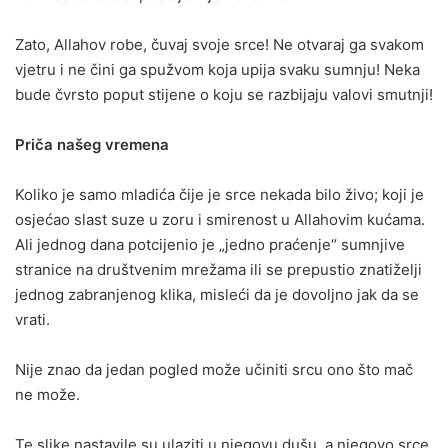
Zato, Allahov robe, čuvaj svoje srce! Ne otvaraj ga svakom
vjetru i ne čini ga spužvom koja upija svaku sumnju! Neka
bude čvrsto poput stijene o koju se razbijaju valovi smutnji!
Priča našeg vremena
Koliko je samo mladića čije je srce nekada bilo živo; koji je
osjećao slast suze u zoru i smirenost u Allahovim kućama.
Ali jednog dana potcijenio je „jedno praćenje“ sumnjive
stranice na društvenim mrežama ili se prepustio znatiželji
jednog zabranjenog klika, misleći da je dovoljno jak da se
vrati.
Nije znao da jedan pogled može učiniti srcu ono što mač
ne može.
Te slike nastavile su ulaziti u njegovu dušu, a njegovo srce