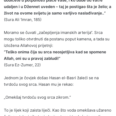
dobićete u potpunosti plaće vaše, i ko bude od vatre
udaljen i u Džennet uveden – taj je postigao šta je želio; a
život na ovome svijetu je samo varljivo naslađivanje..“
(Sura Ali ‘Imran, 185)
Moramo se čuvati „začepljenja imanskih arterija“. Srca
mogu toliko otvrdnuti da postanu poput kamena, a tada su
izložena Allahovoj prijetnji:
“Teško onima čija su srca neosjetljiva kad se spomene
Allah, oni su u pravoj zabludi!”
(Sura Ez-Zumer, 22)
Jednom je čovjek došao Hasan el-Basri žaleći se na
tvrdoću svog srca. Hasan mu je rekao:
„Omekšaj tvrdoću svog srca zikrom.“
To je lijek koji zaista liječi. Kao što voda omekšava užareno