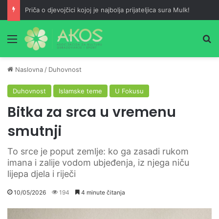
Priča o djevojčici kojoj je najbolja prijateljica sura Mulk!
Meni
Pr
Naslovna
/
Duhovnost
Duhovnost
Islamske teme
U Fokusu
Bitka za srca u vremenu
smutnji
To srce je poput zemlje: ko ga zasadi rukom
imana i zalije vodom ubjeđenja, iz njega niču
lijepa djela i riječi
10/05/2026
194
4 minute čitanja