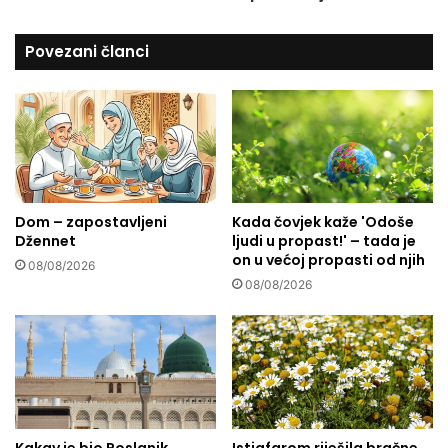
o
o
d
d
Povezani članci
i
n
t
o
e
s
l
p
j
r
s
e
t
m
v
a
Dom – zapostavljeni
Kada čovjek kaže 'Odoše
u
d
Džennet
ljudi u propast!' – tada je
j
on u većoj propasti od njih
e
08/08/2026
c
08/08/2026
i
Kakav je bio Poslanik
Istigfarom riješila bračne