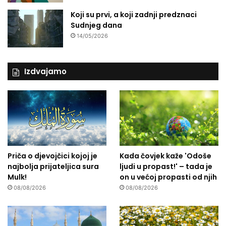
Koji su prvi, a koji zadnji predznaci
Sudnjeg dana
14/05/2026
Izdvajamo
Priča o djevojčici kojoj je
Kada čovjek kaže 'Odoše
najbolja prijateljica sura
ljudi u propast!' – tada je
Mulk!
on u većoj propasti od njih
08/08/2026
08/08/2026