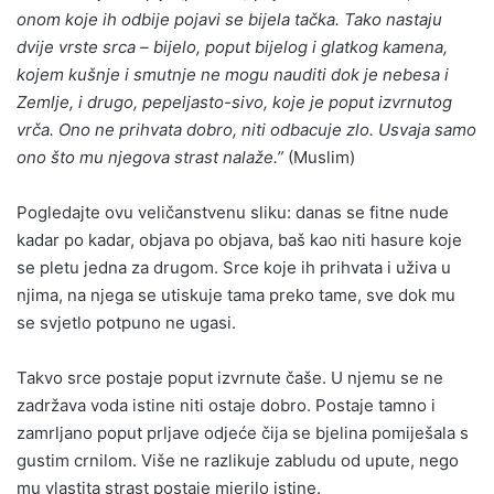
onom koje ih odbije pojavi se bijela tačka. Tako nastaju
dvije vrste srca – bijelo, poput bijelog i glatkog kamena,
kojem kušnje i smutnje ne mogu nauditi dok je nebesa i
Zemlje, i drugo, pepeljasto-sivo, koje je poput izvrnutog
vrča.
Ono ne prihvata dobro, niti odbacuje zlo. Usvaja samo
ono što mu njegova strast nalaže.”
(Muslim)
Pogledajte ovu veličanstvenu sliku: danas se fitne nude
kadar po kadar, objava po objava, baš kao niti hasure koje
se pletu jedna za drugom. Srce koje ih prihvata i uživa u
njima, na njega se utiskuje tama preko tame, sve dok mu
se svjetlo potpuno ne ugasi.
Takvo srce postaje poput izvrnute čaše. U njemu se ne
zadržava voda istine niti ostaje dobro. Postaje tamno i
zamrljano poput prljave odjeće čija se bjelina pomiješala s
gustim crnilom. Više ne razlikuje zabludu od upute, nego
mu vlastita strast postaje mjerilo istine.