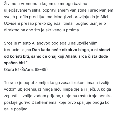
Živimo u vremenu u kojem se mnogo bavimo
uljepšavanjem slika, popravljanjem vanjštine i uređivanjem
svojih profila pred ljudima. Mnogi zaboravljaju da je Allah
Uzvišeni prešao preko izgleda i tijela i pogled usmjerio
direktno na ono što je skriveno u prsima.
Srce je mjesto Allahovog pogleda u najuzvišenijim
trenucima:
„na Dan kada neće nikakvo blago, a ni sinovi
od koristi biti, samo će onaj koji Allahu srca čista dođe
spašen biti.“
(Sura Eš-Šu‘ara, 88–89)
To srce je poput zemlje: ko ga zasadi rukom imana i zalije
vodom ubjeđenja, iz njega niču lijepa djela i riječi. A ko ga
zapusti ili zalije vodom grijeha, u njemu rastu trnje nemira i
postaje gorivo Džehennema, koje prvo spaljuje onoga ko
ga je posijao.