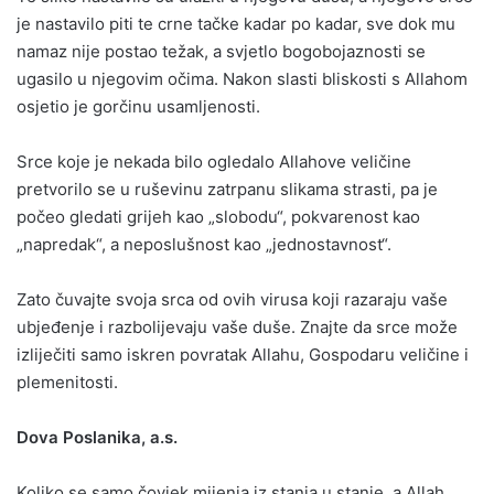
je nastavilo piti te crne tačke kadar po kadar, sve dok mu
namaz nije postao težak, a svjetlo bogobojaznosti se
ugasilo u njegovim očima. Nakon slasti bliskosti s Allahom
osjetio je gorčinu usamljenosti.
Srce koje je nekada bilo ogledalo Allahove veličine
pretvorilo se u ruševinu zatrpanu slikama strasti, pa je
počeo gledati grijeh kao „slobodu“, pokvarenost kao
„napredak“, a neposlušnost kao „jednostavnost“.
Zato čuvajte svoja srca od ovih virusa koji razaraju vaše
ubjeđenje i razbolijevaju vaše duše. Znajte da srce može
izliječiti samo iskren povratak Allahu, Gospodaru veličine i
plemenitosti.
Dova Poslanika, a.s.
Koliko se samo čovjek mijenja iz stanja u stanje, a Allah