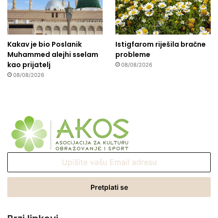
Kakav je bio Poslanik
Istigfarom riješila bračne
Muhammed alejhi sselam
probleme
kao prijatelj
08/08/2026
08/08/2026
Upišite
vašu
Email
adresu