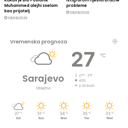
Muhammed alejhi sselam
probleme
kao prijatelj
08/08/2026
08/08/2026
Vremenska prognoza
27
℃
Sarajevo
27º - 21º
45%
2.33 km/h
Oblačno
27
31
34
35
33
℃
℃
℃
℃
℃
Sat
Sun
Mon
Tue
Wed