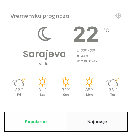
Vremenska prognoza
22
℃
Sarajevo
22º - 22º
44%
2.06 km/h
Vedro
32
31
32
35
36
℃
℃
℃
℃
℃
Fri
Sat
Sun
Mon
Tue
Popularno
Najnovije