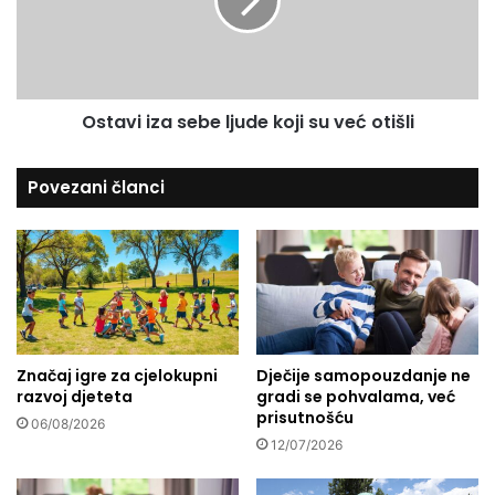
1
v
0
i
m
i
i
z
l
a
.
Ostavi iza sebe ljude koji su već otišli
s
K
e
M
b
Povezani članci
:
e
P
l
r
j
o
u
b
d
n
e
a
k
p
o
r
Značaj igre za cjelokupni
Dječije samopouzdanje ne
j
razvoj djeteta
gradi se pohvalama, već
o
i
prisutnošću
i
s
06/08/2026
z
u
12/07/2026
v
v
o
e