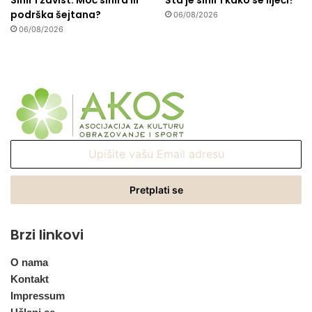
Sihir i zavist: Moć sihira ili
Šta je sihir i kako se liječi?
podrška šejtana?
06/08/2026
06/08/2026
Upišite
vašu
Email
adresu
Brzi linkovi
O nama
Kontakt
Impressum