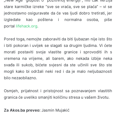
„New Age“ glupost o “pozitivnoj energiji”, niti čak verzija
stare karmičke izreke “sve se vraća, sve se plaća” – vi se
jednostavno osiguravate da će vas ljudi dobro tretirati, jer
izgledate kao poštena i normalna osoba, piše
portal
lifehack.org
.
Pored toga, nemojte zaboraviti da biti ljubazan nije isto što
i biti pokoran i uvijek se slagati sa drugim ljudima. Vi ćete
morati postaviti svoje vlastite granice i sprovoditi ih s
vremena na vrijeme, ali barem, ako nekada izbije neka
svađa ili sukob, bićete svjesni da ste učinili sve što ste
mogli kako bi održali neki red i da je malo neljubaznosti
bilo nezaobilazno.
Osmjeh, prijatnost i pristojnost sa poznavanjem vlastitih
granica će uveliko smanjiti količinu stresa u vašem životu.
Za Akos.ba preveo:
Jasmin Mujakić