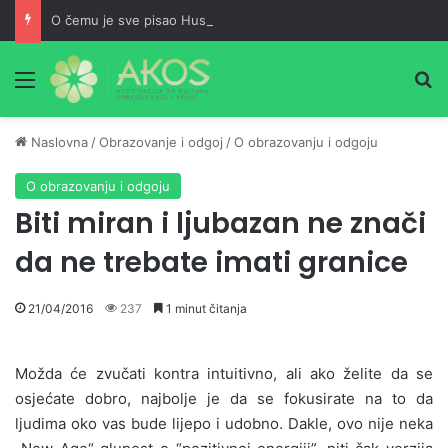
O čemu je sve pisao Husein ef. Đozo
Meni
Pr
Naslovna
/
Obrazovanje i odgoj
/
O obrazovanju i odgoju
O obrazovanju i odgoju
Biti miran i ljubazan ne znači
da ne trebate imati granice
21/04/2016
237
1 minut čitanja
Možda će zvučati kontra intuitivno, ali ako želite da se
osjećate dobro, najbolje je da se fokusirate na to da
ljudima oko vas bude lijepo i udobno.
Dakle, ovo nije neka