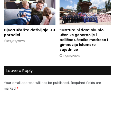
d
ć
n
o
j
t
a
i
u
š
Djeca uče šta doživljajaju u
“Maturalni dan” okupio
f
l
porodici
učenike generacije i
a
i
odlične učenike medresa i
03/07/2026
b
gimnazija Islamske
r
zajednice
i
17/06/2026
c
i
p
Leave a Reply
o
m
Your email address will not be published.
Required fields are
f
marked
*
r
i
C
t
o
a
u
m