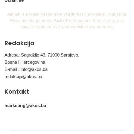
Učlani se
Jannah is a Clean Responsive WordPress Newspaper, Magazine,
News and Blog theme. Packed with options that allow you to
completely customize your website to your needs.
Redakcija
Adresa: Sagrdžije 43, 71000 Sarajevo,
Bosna i Hercegovina
E-mail :
info@akos.ba
redakcija@akos.ba
Kontakt
marketing@akos.ba