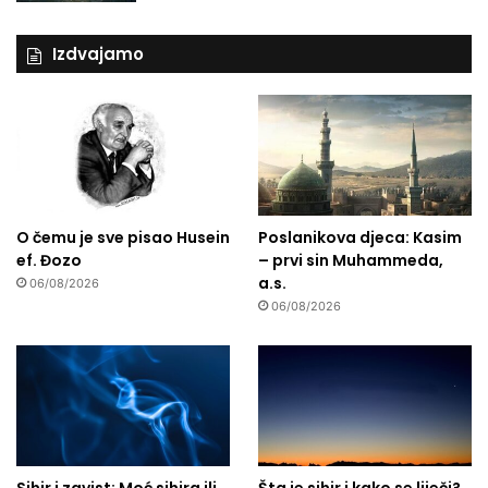
Izdvajamo
O čemu je sve pisao Husein
Poslanikova djeca: Kasim
ef. Đozo
– prvi sin Muhammeda,
a.s.
06/08/2026
06/08/2026