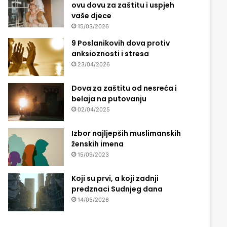
ovu dovu za zaštitu i uspjeh
vaše djece
15/03/2026
9 Poslanikovih dova protiv
anksioznosti i stresa
23/04/2026
Dova za zaštitu od nesreća i
belaja na putovanju
02/04/2025
Izbor najljepših muslimanskih
ženskih imena
15/09/2023
Koji su prvi, a koji zadnji
predznaci Sudnjeg dana
14/05/2026