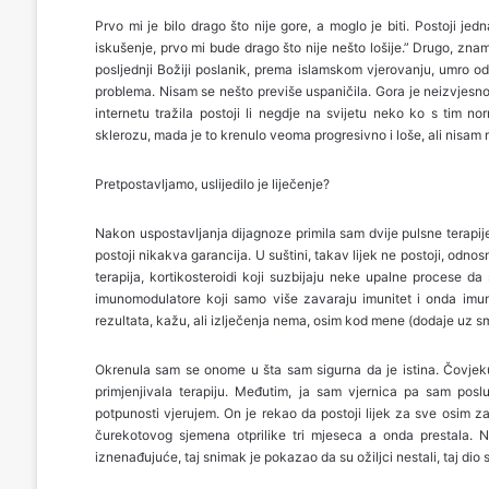
Prvo mi je bilo drago što nije gore, a moglo je biti. Postoji jed
iskušenje, prvo mi bude drago što nije nešto lošije.” Drugo, znam
posljednji Božiji poslanik, prema islamskom vjerovanju, umro od 
problema. Nisam se nešto previše uspaničila. Gora je neizvjesn
internetu tražila postoji li negdje na svijetu neko ko s tim n
sklerozu, mada je to krenulo veoma progresivno i loše, ali nisam 
Pretpostavljamo, uslijedilo je liječenje?
Nakon uspostavljanja dijagnoze primila sam dvije pulsne terapij
postoji nikakva garancija. U suštini, takav lijek ne postoji, odno
terapija, kortikosteroidi koji suzbijaju neke upalne procese d
imunomodulatore koji samo više zavaraju imunitet i onda imuni
rezultata, kažu, ali izlječenja nema, osim kod mene (dodaje uz sm
Okrenula sam se onome u šta sam sigurna da je istina. Čovjeku
primjenjivala terapiju. Međutim, ja sam vjernica pa sam posl
potpunosti vjerujem. On je rekao da postoji lijek za sve osim za 
čurekotovog sjemena otprilike tri mjeseca a onda prestala.
iznenađujuće, taj snimak je pokazao da su ožiljci nestali, taj dio