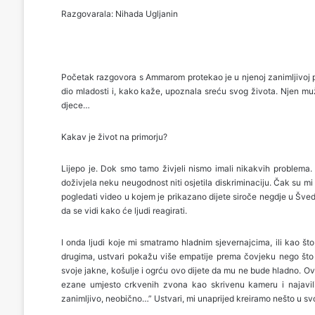
Razgovarala: Nihada Ugljanin
Početak razgovora s Ammarom protekao je u njenoj zanimljivoj pri
dio mladosti i, kako kaže, upoznala sreću svog života. Njen muž
djece…
Kakav je život na primorju?
Lijepo je. Dok smo tamo živjeli nismo imali nikakvih problema
doživjela neku neugodnost niti osjetila diskriminaciju. Čak su mi
pogledati video u kojem je prikazano dijete siroče negdje u Švedsk
da se vidi kako će ljudi reagirati.
I onda ljudi koje mi smatramo hladnim sjevernajcima, ili kao 
drugima, ustvari pokažu više empatije prema čovjeku nego što b
svoje jakne, košulje i ogrću ovo dijete da mu ne bude hladno. Ov
ezane umjesto crkvenih zvona kao skrivenu kameru i najavili
zanimljivo, neobično…” Ustvari, mi unaprijed kreiramo nešto u svo