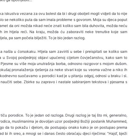
iskustva vezana za ovu bolest da bi i drugi oboljeli mogli vidjeti da to nije
avalo se nekoliko puta da sam imala probleme s govorom. Moja su djeca poput
pamet da oni možda nikad neće znati koliko sam bila duhovita, možda neću
h im htjela reći. Na kraju, možda ću zaboraviti neke trenutke koje sam
jela, pa sam počela bilježiti. To je bio jedan razlog.
a našla u ćorsokaku. Htjela sam zaviriti u sebe i preispitati se koliko sam
a u Svojoj posljednjoj objavi upućenoj cijelom čovječanstvu, kako sam to
a. Pjesme su više moja unutrašnja borba, odnosno razgovor s mojom dušom.
 pokušaj pronalaženja rješenja za neke stvari koje su veoma važne a niko ih
akodnevno suočavamo u porodici kad je u pitanju odgoj, odnosi u braku i sl.
a naučiti sebe. Zbirke su zapravo i nastale sabiranjem tekstova i pjesama s
iču porodice. To je jedan od razloga. Drugi razlog je taj što mi, generalno,
rodica, muslimanima je dovoljan uzor posljednji Božiji poslanik Muhammed,
 nego da to pokažu i djelom, da postupaju onako kako je on postupao prema
d bi ih sreo, a mnogi se i danas često obraćaju djeci riječima: “Hajd’, bježi