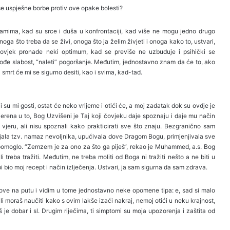
še uspješne borbe protiv ove opake bolesti?
amima, kad su srce i duša u konfrontaciji, kad više ne mogu jedno drugo
oga što treba da se živi, onoga što ja želim živjeti i onoga kako to, ustvari,
 čovjek pronađe neki optimum, kad se previše ne uzbuđuje i psihički se
đe slabost, “naleti” pogoršanje. Međutim, jednostavno znam da će to, ako
 smrt će mi se sigurno desiti, kao i svima, kad-tad.
i su mi gosti, ostat će neko vrijeme i otići će, a moj zadatak dok su ovdje je
vjerena u to, Bog Uzvišeni je Taj koji čovjeku daje spoznaju i daje mu način
 vjeru, ali nisu spoznali kako prakticirati sve što znaju. Bezgranično sam
la tzv. namaz nevoljnika, upućivala dove Dragom Bogu, primjenjivala sve
e pomoglo. “Zemzem je za ono za što ga piješ“, rekao je Muhammed, a.s. Bog
i treba tražiti. Međutim, ne treba moliti od Boga ni tražiti nešto a ne biti u
i bio moj recept i način izlječenja. Ustvari, ja sam sigurna da sam zdrava.
e na putu i vidim u tome jednostavno neke opomene tipa: e, sad si malo
ili moraš naučiti kako s ovim lakše izaći nakraj, nemoj otići u neku krajnost,
š je dobar i sl. Drugim riječima, ti simptomi su moja upozorenja i zaštita od