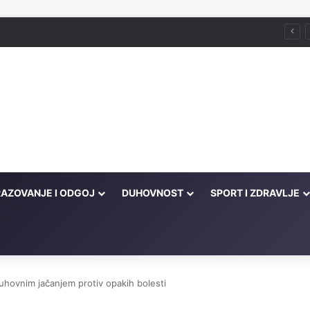
še ljudi u propast!' – tada je on u većoj propasti od njih
AZOVANJE I ODGOJ
DUHOVNOST
SPORT I ZDRAVLJE
hovnim jačanjem protiv opakih bolesti