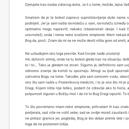
Djelujete kao osoba zdravog duha. Je li u tome, možda, tajna Va
Smatram da je ta bolest zapravo suprotstavljanje duše nama s
podnijeti. Jer ja sam našla ravnotežu u vjeri, ravnotežu između on
optimalno mogu napraviti; nekako izbalansirati oboje. I kad
uravnoteži, onda i nema neke izražene simptome. Meni nekad do
Bog da, proći. Znam da mi se ne može desiti ništa gore od smrti, a
Ne uzbuđujem oko toga previše. Kad čovjek nađe unutarnji
mir, duhovni smiraj, onda na tu bolest gleda kao na situaciju: došl
to i to… Tako ja gledam na stvari. Sigurno je, definitivno sam u
odnosno znanje da koristi tu spoznaju. Mnogi su ljudi spoznali
zahvalna Bogu na tome. Također, pila sam zemzem-vodu, obavlja
ono što sam našla u Poslanikovoj medicini, i to je ono što mi j
Dragi, Kojem ništa nije teško, podarit će zdravlje ako to hoće, al
potpunosti siguran u Božiju moć i da će to Bog Dragi ispuniti. To b
To što povremeno imam neke simptome, prihvatam ih kao znakov
pretjerala, sad više ne voliš sebe, sad se ovdje moraš zaustaviti 
ne prelazi granice jer, pogledaj, Bog je bio dobar prema tebi i jo
toga da ne postanem lošija.