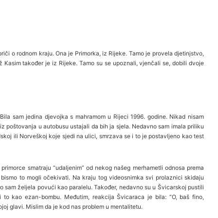
či o rodnom kraju. Ona je Primorka, iz Rijeke. Tamo je provela djetinjstvo,
 Kasim također je iz Rijeke. Tamo su se upoznali, vjenčali se, dobili dvoje
. Bila sam jedina djevojka s mahramom u Rijeci 1996. godine. Nikad nisam
 iz poštovanja u autobusu ustajali da bih ja sjela. Nedavno sam imala priliku
oj ili Norveškoj koje sjedi na ulici, smrzava se i to je postavljeno kao test
što primorce smatraju “udaljenim” od nekog našeg merhametli odnosa prema
ismo to mogli očekivati. Na kraju tog videosnimka svi prolaznici skidaju
o sam željela povući kao paralelu. Također, nedavno su u Švicarskoj pustili
 to kao ezan-bombu. Međutim, reakcija Švicaraca je bila: “O, baš fino,
joj glavi. Mislim da je kod nas problem u mentalitetu.