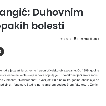
angić: Duhovnim
pakih bolesti
3,018
11 minute čitanja
Podijeli putem Emaila
j gdje je završila osnovno i srednjoškolsko obrazovanje. Od 1999. godine
učenica osnovne škole svoje radove objavljuje u hrvatskom dječijem časopisu
od vremena”, “Nedorečena” i “Vasijjet”. Prije nekoliko godina oboljela je od
 medicinski fenomen. Studira na Islamskom pedagoškom fakultetu u Zenici.