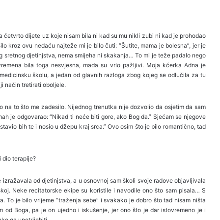
a četvrto dijete uz koje nisam bila ni kad su mu nikli zubi ni kad je prohodao
ilo kroz ovu nedaću najteže mi je bilo čuti: “Šutite, mama je bolesna”, jer je
og sretnog djetinjstva, nema smijeha ni skakanja… To mi je teže padalo nego
vremena bila toga nesvjesna, mada su vrlo pažljivi. Moja kćerka Adna je
u medicinsku školu, a jedan od glavnih razloga zbog kojeg se odlučila za tu
i način tretirati oboljele.
o na to što me zadesilo. Nijednog trenutka nije dozvolio da osjetim da sam
dmah je odgovarao: “Nikad ti neće biti gore, ako Bog da.” Sjećam se njegove
 stavio bih te i nosio u džepu kraj srca.” Ovo osim što je bilo romantično, tad
 dio terapije?
izražavala od djetinjstva, a u osnovnoj sam školi svoje radove objavljivala
koj. Neke recitatorske ekipe su koristile i navodile ono što sam pisala… S
 To je bilo vrijeme “traženja sebe” i svakako je dobro što tad nisam ništa
m od Boga, pa je on ujedno i iskušenje, jer ono što je dar istovremeno je i
ako ga upotrijebiti…