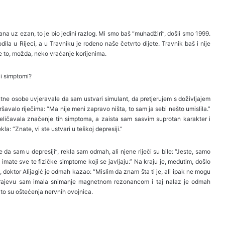
na uz ezan, to je bio jedini razlog. Mi smo baš “muhadžiri”, došli smo 1999.
ila u Rijeci, a u Travniku je rođeno naše četvrto dijete. Travnik baš i nije
je to, možda, neko vraćanje korijenima.
vi simptomi?
ne osobe uvjeravale da sam ustvari simulant, da pretjerujem s doživljajem
avalo riječima: “Ma nije meni zapravo ništa, to sam ja sebi nešto umislila.”
eličavala značenje tih simptoma, a zaista sam sasvim suprotan karakter i
kla: “Znate, vi ste ustvari u teškoj depresiji.”
da sam u depresiji”, rekla sam odmah, ali njene riječi su bile: “Jeste, samo
 imate sve te fizičke simptome koji se javljaju.” Na kraju je, međutim, došlo
doktor Alijagić je odmah kazao: “Mislim da znam šta ti je, ali ipak ne mogu
Sarajevu sam imala snimanje magnetnom rezonancom i taj nalaz je odmah
to su oštećenja nervnih ovojnica.