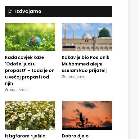
Izdvajamo
Kada čovjek kaže
Kakav je bio Poslanik
'Odoše ljudi u
Muhammed alejhi
propast!' – tada je on
sselam kao prijatelj
u većoj propasti od
08/08/2026
njih
08/08/2026
Istigfarom riješila
Dobro djelo