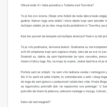
Otkud onda Vi i Vaša porodica u Turbetu kod Travnika?
To je bio zov ezana. Oboje smo željeli da naša djeca budu odgaja
godine. Nakon toga smo dobili i treće dijete koje sam također rod
slučajan odabir, jer je otac mog muža porijeklom iz Travnika, pa 
Kad ste saznali da bolujete od multipla skleroze? Kakvi su bili pr
To je vrlo podmukla, skrivena bolest. Godinama su me kompetent
svih tih simptoma koje sam zapravo imala, tako da se sve to završ
Smatrali su, dakle, da sam hipohondar jer sam, navodno, preuv
nisam ni blizu toga. No, na kraju te uvjere. Jedna liječnica mi je re
Počela sam se smijati. “Ja sam vrlo radosna osoba i nemoguće je 
što Vi to sami od sebe krijete, to zatomljavate u sebi i zbog toga
do toga da sam gotovo u potpunosti ostala bez vida. Hvala Bogu, 
sa sigurnošću potvrditi dok ne napravimo sve pretrage.” U 
potvrdio da imam te plakove, odnosno naslage u mozgu. Ustvari, 
Kako ste tad reagirali?