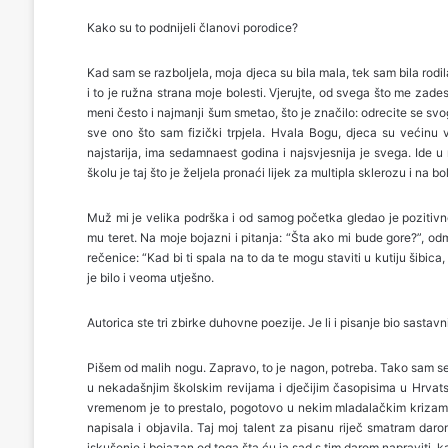
Kako su to podnijeli članovi porodice?
Kad sam se razboljela, moja djeca su bila mala, tek sam bila rodil
i to je ružna strana moje bolesti. Vjerujte, od svega što me zades
meni često i najmanji šum smetao, što je značilo: odrecite se sv
sve ono što sam fizički trpjela. Hvala Bogu, djeca su većinu 
najstarija, ima sedamnaest godina i najsvjesnija je svega. Ide 
školu je taj što je željela pronaći lijek za multipla sklerozu i na bolj
Muž mi je velika podrška i od samog početka gledao je pozitivn
mu teret. Na moje bojazni i pitanja: “Šta ako mi bude gore?”, o
rečenice: “Kad bi ti spala na to da te mogu staviti u kutiju šibica,
je bilo i veoma utješno.
Autorica ste tri zbirke duhovne poezije. Je li i pisanje bio sastavni
Pišem od malih nogu. Zapravo, to je nagon, potreba. Tako sam se 
u nekadašnjim školskim revijama i dječijim časopisima u Hrvats
vremenom je to prestalo, pogotovo u nekim mladalačkim krizama.
napisala i objavila. Taj moj talent za pisanu riječ smatram daro
iskušenje i bojazan od toga šta ću ja sad s tim darom napraviti, k