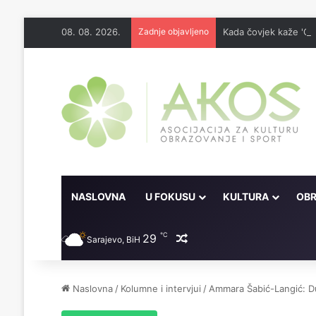
08. 08. 2026.
Zadnje objavljeno
Kada čovjek kaže 'Odo
NASLOVNA
U FOKUSU
KULTURA
OBR
℃
29
Random članak
Sarajevo, BiH
Naslovna
/
Kolumne i intervjui
/
Ammara Šabić-Langić: Du