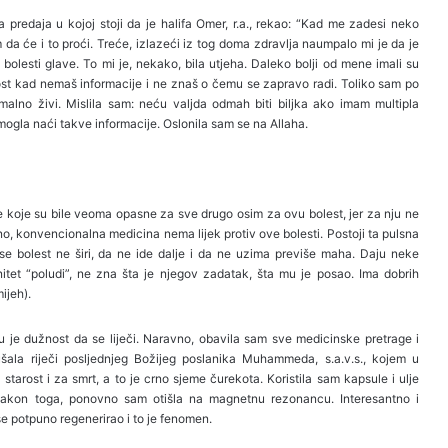
na predaja u kojoj stoji da je halifa Omer, r.a., rekao: “Kad me zadesi neko
 da će i to proći. Treće, izlazeći iz tog doma zdravlja naumpalo mi je da je
bolesti glave. To mi je, nekako, bila utjeha. Daleko bolji od mene imali su
ost kad nemaš informacije i ne znaš o čemu se zapravo radi. Toliko sam po
ormalno živi. Mislila sam: neću valjda odmah biti biljka ako imam multipla
mogla naći takve informacije. Oslonila sam se na Allaha.
e koje su bile veoma opasne za sve drugo osim za ovu bolest, jer za nju ne
sno, konvencionalna medicina nema lijek protiv ove bolesti. Postoji ta pulsna
a se bolest ne širi, da ne ide dalje i da ne uzima previše maha. Daju neke
tet “poludi”, ne zna šta je njegov zadatak, šta mu je posao. Ima dobrih
ijeh).
 je dužnost da se liječi. Naravno, obavila sam sve medicinske pretrage i
ušala riječi posljednjeg Božijeg poslanika Muhammeda, s.a.v.s., kojem u
starost i za smrt, a to je crno sjeme čurekota. Koristila sam kapsule i ulje
 Nakon toga, ponovno sam otišla na magnetnu rezonancu. Interesantno i
 se potpuno regenerirao i to je fenomen.