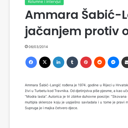
Kolumne i intervjui
Ammara Šabić-L
jačanjem protiv o
06/03/2014
Facebook
X
LinkedIn
Tumblr
Pinterest
Reddit
Messenger
Ammara Šabić-Langić rođena je 1974. godine u Rijeci u Hrvatsko
živi u Turbetu kod Travnika. Od djetinjstva piše pjesme, a kao 
“Modra lasta”. Autorica je tri zbirke duhovne poezije: “Skovana 
multipla skleroze koju je uspješno savladala i u tome je pravi
Supruga je i majka četvero djece.