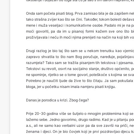
Onda sam počela pisati blog. Prva zamisao bila je da zapišem neka 
tako strašna zvijer kao što se čini. Također, tokom bolesti deš
mene i muža veseljaci i komunikativne osobe. Padalo mi je na 
moći govoriti, pa da im u pisanoj formi kažem sve ono što bi
proživljavala i neću ih moći njima prenijeti na način na koji bih vol
Drugi razlog je bio taj što sam se u nekom trenutku kao vjernic
zapravo shvatila to što nam Bog poručuje, naređuje, pojašnjav
razumjela? Tako sam se tražila pisanjem tih tekstova i pjesam
Tekstovi su revolt, osvrt na socijalno stanje, društvo općenito,
ne spominje, rijetko se o tome govori, poteškoće s kojima se sv
Potrebno je naučiti ljude da žive to što čitaju. Ja sam pokušal
bloga, jer u početku nisam imala namjeru pisati knjigu.
Danas je porodica u krizi. Zbog čega?
Prije 20-30 godina više se šutjelo o mnogim problemima koji se t
lažemo sebe. Jedno govorimo, drugo radimo. Kad je u pitanju po
a.s., ali ne samo kao verbalni uzor pa da sve završi na priči,
ženama i djeci. On je bio čovjek koji je prvi pozdravljao djecu ka