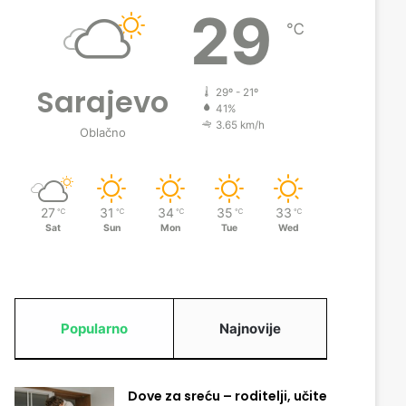
29
℃
Sarajevo
29º - 21º
41%
3.65 km/h
Oblačno
27
31
34
35
33
℃
℃
℃
℃
℃
Sat
Sun
Mon
Tue
Wed
Popularno
Najnovije
Dove za sreću – roditelji, učite