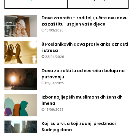
Dove za sreću – roditelji, učite ovu dovu
za zaštitu i uspjeh vaše djece
15/03/2026
9 Poslanikovih dova protiv anksioznosti
i stresa
23/04/2026
Dova za zaštitu od nesreća i belaja na
putovanju
02/04/2025
Izbor najljepših muslimanskih ženskih
imena
15/09/2023
Koji su prvi, a koji zadnji predznaci
Sudnjeg dana