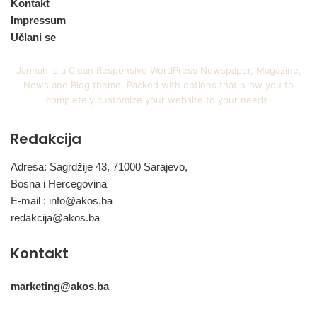
Kontakt
Impressum
Učlani se
Jannah is a Clean Responsive WordPress Newspaper, Magazine,
News and Blog theme. Packed with options that allow you to
completely customize your website to your needs.
Redakcija
Adresa: Sagrdžije 43, 71000 Sarajevo,
Bosna i Hercegovina
E-mail :
info@akos.ba
redakcija@akos.ba
Kontakt
marketing@akos.ba