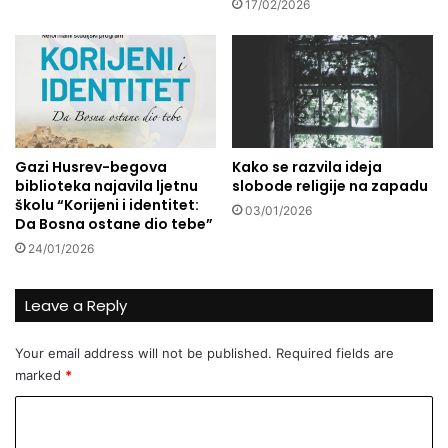
o
t
17/02/2026
d
B
i
o
m
s
a
a
B
n
M
s
L
k
Gazi Husrev-begova
Kako se razvila ideja
i
e
biblioteka najavila ljetnu
slobode religije na zapadu
n
k
školu “Korijeni i identitet:
03/01/2026
e
r
Da Bosna ostane dio tebe”
a
24/01/2026
l
j
e
Leave a Reply
v
i
Your email address will not be published.
Required fields are
n
marked
*
e
i
C
z
o
1