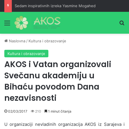
Sedam inspirativnih izreka Yasmine Mogahed
Meni
Pr
Naslovna
/
Kultura i obrazovanje
Kultura i obrazovanje
AKOS i Vatan organizovali
Svečanu akademiju u
Bihaću povodom Dana
nezavisnosti
02/03/2017
210
1 minut čitanja
U organizaciji nevladinih organizacija AKOS iz Sarajeva i