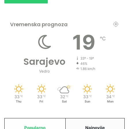
Vremenska prognoza
19
℃
Sarajevo
33º - 19º
46%
1.86 km/h
Vedro
33
33
32
33
34
℃
℃
℃
℃
℃
Thu
Fri
Sat
Sun
Mon
Popularno
Najnovije