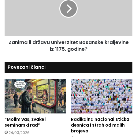
u
i
p
m
o
a
t
l
v
i
o
d
r
Zanima li državu univerzitet Bosanske kraljevine
r
i
iz 1175. godine?
ž
l
a
a
v
Povezani članci
v
u
r
u
a
n
t
i
a
v
p
e
r
r
o
z
i
“Molim vas, žvake i
Radikalna nacionalistička
i
seminarski rad”
desnica i strah od malih
z
t
brojeva
v
e
24/03/2026