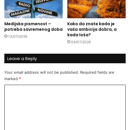
n
f
t
s
e
k
r
a
Medijska pismenost –
Kako da znate kada je
n
p
potreba savremenog doba
vaša ambicija dobra, a
e
i
kada loša?
13/07/2026
t
j
04/07/2026
u
a
c
a
Leave a Reply
u
S
Your email address will not be published.
Required fields are
a
marked
*
n
s
C
k
o
o
m
m
M
m
o
s
e
t