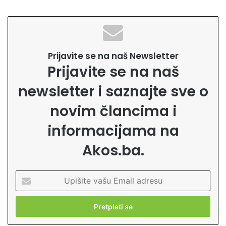
Prijavite se na naš Newsletter
Prijavite se na naš
newsletter i saznajte sve o
novim člancima i
informacijama na
Akos.ba.
U
p
i
š
i