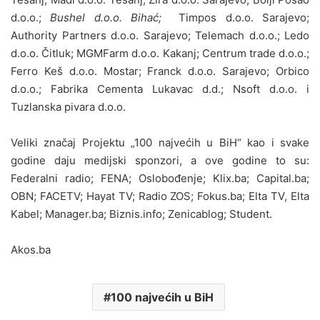
d.o.o.;
Bushel d.o.o. Bihać;
Timpos d.o.o. Sarajevo;
Authority Partners d.o.o. Sarajevo; Telemach d.o.o.; Ledo
d.o.o. Čitluk; MGMFarm d.o.o. Kakanj; Centrum trade d.o.o.;
Ferro Keš d.o.o. Mostar; Franck d.o.o. Sarajevo; Orbico
d.o.o.; Fabrika Cementa Lukavac d.d.; Nsoft d.o.o. i
Tuzlanska pivara d.o.o.
Veliki značaj Projektu „100 najvećih u BiH“ kao i svake
godine daju medijski sponzori, a ove godine to su:
Federalni radio; FENA; Oslobođenje; Klix.ba; Capital.ba;
OBN; FACETV; Hayat TV; Radio ZOS; Fokus.ba; Elta TV, Elta
Kabel; Manager.ba; Biznis.info; Zenicablog; Student.
Akos.ba
100 najvećih u BiH