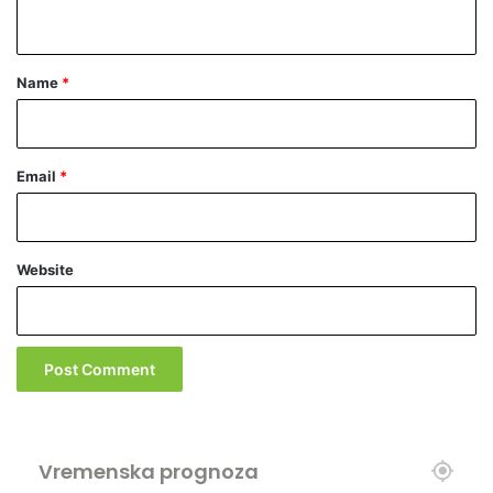
n
u
t
*
Name
*
Email
*
Website
Vremenska prognoza