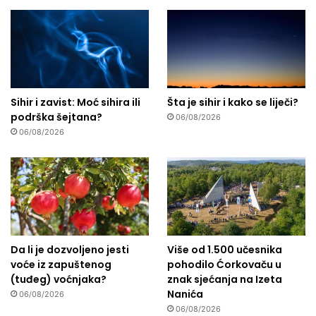
Sihir i zavist: Moć sihira ili
Šta je sihir i kako se liječi?
podrška šejtana?
06/08/2026
06/08/2026
Da li je dozvoljeno jesti
Više od 1.500 učesnika
voće iz zapuštenog
pohodilo Ćorkovaču u
(tuđeg) voćnjaka?
znak sjećanja na Izeta
Nanića
06/08/2026
06/08/2026