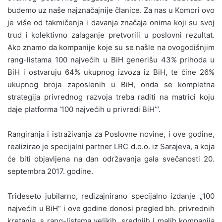
budemo uz naše najznačajnije članice. Za nas u Komori ovo
je više od takmičenja i davanja značaja onima koji su svoj
trud i kolektivno zalaganje pretvorili u poslovni rezultat.
Ako znamo da kompanije koje su se našle na ovogodišnjim
rang-listama 100 najvećih u BiH generišu 43% prihoda u
BiH i ostvaruju 64% ukupnog izvoza iz BiH, te čine 26%
ukupnog broja zaposlenih u BiH, onda se kompletna
strategija privrednog razvoja treba raditi na matrici koju
daje platforma ‘100 najvećih u privredi BiH’“.
Rangiranja i istraživanja za Poslovne novine, i ove godine,
realizirao je specijalni partner LRC d.o.o. iz Sarajeva, a koja
će biti objavljena na dan održavanja gala svečanosti 20.
septembra 2017. godine.
Trideseto jubilarno, redizajnirano specijalno izdanje „100
najvećih u BiH“ i ove godine donosi pregled bh. privrednih
kretanja, s rang-listama velikih, srednjih i malih kompanija