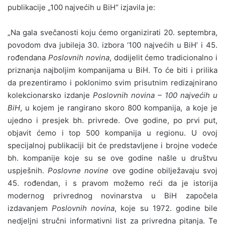
publikacije „100 najvećih u BiH“ izjavila je:
„Na gala svečanosti koju ćemo organizirati 20. septembra,
povodom dva jubileja 30. izbora ‘100 najvećih u BiH’ i 45.
rođendana
Poslovnih novina
, dodijelit ćemo tradicionalno i
priznanja najboljim kompanijama u BiH. To će biti i prilika
da prezentiramo i poklonimo svim prisutnim redizajnirano
kolekcionarsko izdanje
Poslovnih novina – 100 najvećih u
BiH
, u kojem je rangirano skoro 800 kompanija, a koje je
ujedno i presjek bh. privrede. Ove godine, po prvi put,
objavit ćemo i top 500 kompanija u regionu. U ovoj
specijalnoj publikaciji bit će predstavljene i brojne vodeće
bh. kompanije koje su se ove godine našle u društvu
uspješnih.
Poslovne novine
ove godine obilježavaju svoj
45. rođendan, i s pravom možemo reći da je istorija
modernog privrednog novinarstva u BiH započela
izdavanjem
Poslovnih novina
, koje su 1972. godine bile
nedjeljni stručni informativni list za privredna pitanja. Te