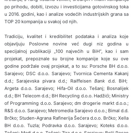
po prihodu, dobiti, izvozu i investicijama gotovinskog toka
u 2016. godini, kao i analize vodećih industrijskih grana sa
TOP 20 kompanija u svakoj od njih.
Tradiciju, kvalitet i kredibilitet podataka i analiza koje
objavljuju Poslovne novine već dugi niz godina u
specijalnoj publikaciji „100 najvećih u BiH“, kao i sam
projekat, prepoznale su brojne kompanije koje su ove
godine podržale ovaj projekat, a to su: Porsche BH d.o.o.
Sarajevo; DSC d.o.o. Sarajevo; Tvornica Cementa Kakanj
d.d.; Sarajevska pivara d.d.; Raiffeisen
Bank
d.d. BiH;
Argeta d.o.o. Sarajevo; Hifa-Oil d.o.o. Tešanj; Bosnalijek
d.d.; BH Telecom d.d.; BH Recycling d.o.o. Hadžići; Ministry
of Programming d.o.o. Sarajevo; dm drogerie markt d.o.o.;
R&S d.o.o. Sarajevo; Metromedia Sarajevo d.o.o.; Bimal d.d.
Brčko; Studen-Agrana Rafinerija Šećera d.o.o. Brčko; Xella
BH d.o.o. Tuzla; Podravka d.o.o. Sarajevo; Koteks d.o.o.
Tešanj; Madi d.o.o. Tešanj; Zira d.o.o. Sarajevo; Bolji Posao