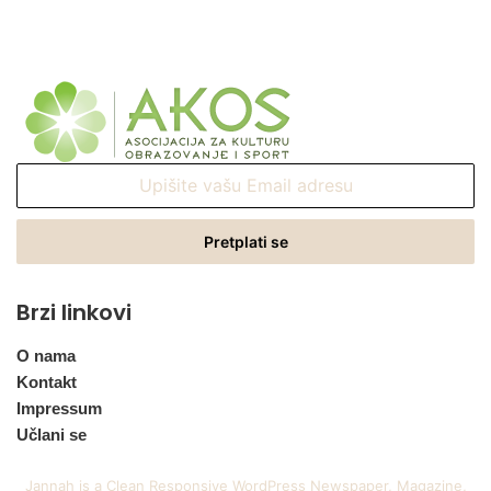
Upišite
vašu
Email
adresu
Brzi linkovi
O nama
Kontakt
Impressum
Učlani se
Jannah is a Clean Responsive WordPress Newspaper, Magazine,