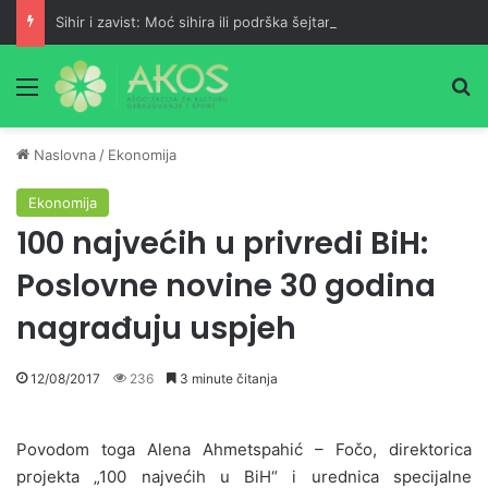
Sihir i zavist: Moć sihira ili podrška šejtana?
Meni
Pr
Naslovna
/
Ekonomija
Ekonomija
100 najvećih u privredi BiH:
Poslovne novine 30 godina
nagrađuju uspjeh
12/08/2017
236
3 minute čitanja
Povodom toga Alena Ahmetspahić – Fočo, direktorica
projekta „100 najvećih u BiH“ i urednica specijalne