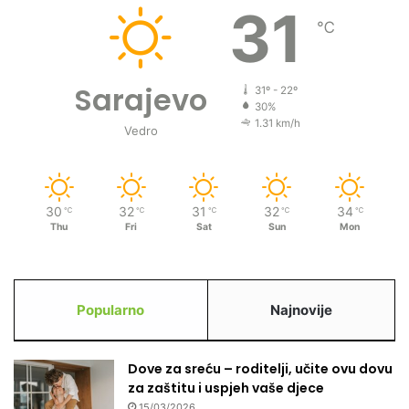
31
℃
Sarajevo
31º - 22º
30%
1.31 km/h
Vedro
30
32
31
32
34
℃
℃
℃
℃
℃
Thu
Fri
Sat
Sun
Mon
Popularno
Najnovije
Dove za sreću – roditelji, učite ovu dovu
za zaštitu i uspjeh vaše djece
15/03/2026