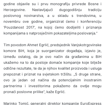
godine objavile su i prvu monografiju privrede Bosne i
Hercegovine. Nastavljajući dugogodišnju tradiciju
poslovnog novinarstva, a u skladu s trendovima, u
novembru ove godine, organizirat ćemo i konferenciju
‘Pouzdanost 2017’, na kojoj ćemo dodijeliti i priznanja
kompanijama s natprosječnim pokazateljima poslovanja.“
Tim povodom Ahmet Egrlić, predsjednik Vanjskotrgovinske
komore BiH, koja je suorganizator događaja, izjavio je,
između ostalog, da je ovo način da građanima u BiH
ukažemo na to da postoje domaće kompanije koje bilježe
odlične rezultate, te da je njihov kvalitet proizvoda i usluga
prepoznat i priznat na svjetskom tržištu. „S druge strane,
ovo je jedan od načina da potencijalnim inostranim
partnerima i investitorima pokažemo da ovdje mogu
pronaći poslovne prilike“, kaže Egrlić.
Marinko Tomić, generalni direktor kompanije EuroExpress