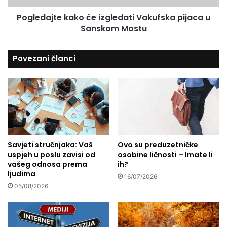
o
t
d
Pogledajte kako će izgledati Vakufska pijaca u
e
b
Sanskom Mostu
k
r
a
a
k
Povezani članci
n
o
e
ć
o
e
d
i
p
z
r
g
e
l
d
e
a
Savjeti stručnjaka: Vaš
Ovo su preduzetničke
d
uspjeh u poslu zavisi od
osobine ličnosti – Imate li
t
a
vašeg odnosa prema
ih?
o
t
ljudima
r
i
16/07/2026
a
05/08/2026
V
n
a
a
k
i
u