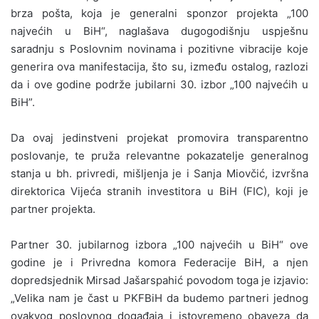
brza pošta, koja je generalni sponzor projekta „100
najvećih u BiH“, naglašava dugogodišnju uspješnu
saradnju s Poslovnim novinama i pozitivne vibracije koje
generira ova manifestacija, što su, između ostalog, razlozi
da i ove godine podrže jubilarni 30. izbor „100 najvećih u
BiH”.
Da ovaj jedinstveni projekat promovira transparentno
poslovanje, te pruža relevantne pokazatelje generalnog
stanja u bh. privredi, mišljenja je i Sanja Miovčić, izvršna
direktorica Vijeća stranih investitora u BiH (FIC), koji je
partner projekta.
Partner 30. jubilarnog izbora „100 najvećih u BiH“ ove
godine je i Privredna komora Federacije BiH, a njen
dopredsjednik Mirsad Jašarspahić povodom toga je izjavio:
„Velika nam je čast u PKFBiH da budemo partneri jednog
ovakvog poslovnog događaja i istovremeno obaveza da