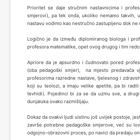
Prioritet se daje stručnim nastavnicima i profe
smjerovi), pa tek onda, ukoliko nemamo takvih, 
nastavu vodimo kao nestručno zastupljenu dok ne 
Logično je da između diplomiranog biologa i prof
profesora matematike, opet ovog drugog i tim redo
Apriore da je apsurdno i čudnovato pored profeso
(oba pedagoški smjer), na mjesto predavača vje
profesorima razredne nastave, tjelesnog i zdravs
koji su teolozi, a imaju velike apetite, pa bi radil
tevhidi). Pojedinci bi za se da uzmu sve, a drug
dunjaluka ovako razmišljaju.
Dokaz da ovakvi ljudi uistinu još uvijek postoje, jes
završe potrebne pedagoške smjerove, već su love
odgojno-obrazovni proces, po navici da predaju ono