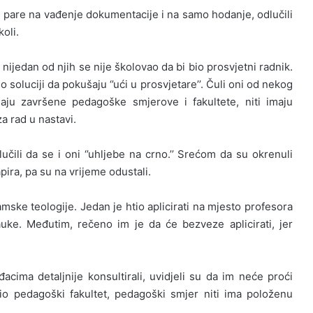
ju pare na vađenje dokumentacije i na samo hodanje, odlučili
koli.
er nijedan od njih se nije školovao da bi bio prosvjetni radnik.
o soluciji da pokušaju ‘’ući u prosvjetare’’. Čuli oni od nekog
aju završene pedagoške smjerove i fakultete, niti imaju
 rad u nastavi.
učili da se i oni ‘’uhljebe na crno.’’ Srećom da su okrenuli
pira, pa su na vrijeme odustali.
lamske teologije. Jedan je htio aplicirati na mjesto profesora
uke. Međutim, rečeno im je da će bezveze aplicirati, jer
acima detaljnije konsultirali, uvidjeli su da im neće proći
šio pedagoški fakultet, pedagoški smjer niti ima položenu