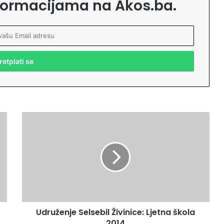
formacijama na Akos.ba.
U
d
r
u
ž
e
n
j
e
Udruženje Selsebil Živinice: Ljetna škola
S
2014
e