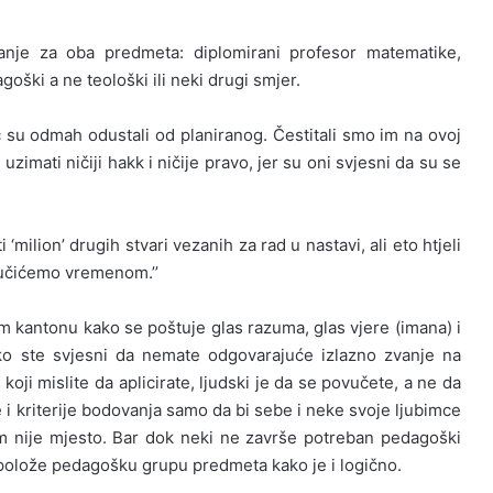
anje za oba predmeta: diplomirani profesor matematike,
oški a ne teološki ili neki drugi smjer.
eć su odmah odustali od planiranog. Čestitali smo im na ovoj
zimati ničiji hakk i ničije pravo, jer su oni svjesni da su se
 ‘milion’ drugih stvari vezanih za rad u nastavi, ali eto htjeli
aučićemo vremenom.’’
om kantonu kako se poštuje glas razuma, glas vjere (imana) i
 ako ste svjesni da nemate odgovarajuće izlazno zvanje na
oji mislite da aplicirate, ljudski je da se povučete, a ne da
ke i kriterije bodovanja samo da bi sebe i neke svoje ljubimce
m nije mjesto. Bar dok neki ne završe potreban pedagoški
e polože pedagošku grupu predmeta kako je i logično.