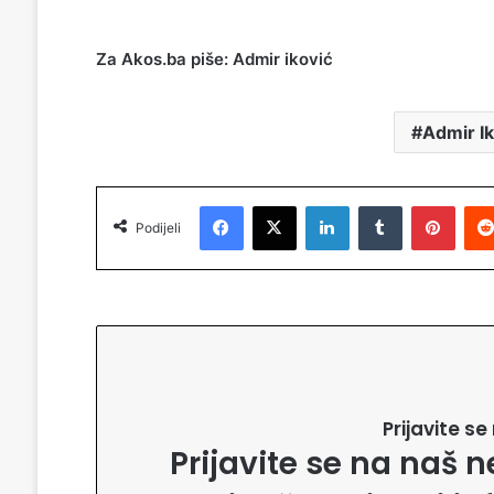
Za Akos.ba piše: Admir iković
Admir I
Facebook
X
LinkedIn
Tumblr
Pinterest
Podijeli
Prijavite s
Prijavite se na naš n