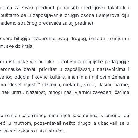
sorima za svaki predmet ponaosob (pedagoški fakulteti i
upuštamo se u zapošljavanje drugih osoba i smjerova čiju
nađemo stručnog predavača za taj predmet.
esora bilogije izaberemo ovog drugog, između inžinjera i
m, sve do kraja.
ra islamske vjeronauke i profesora religijske pedagogije
ronauke davati prioritet u zapošljavanju nastavnicima i
tvenog odgoja, likovne kulture, imamima i njihovim ženama
i na ‘’deset mjesta’’ (džamija, mektebi, škola, Jasini, hatme,
i nek umru. Nažalost, mnogi naši vjernici zavedeni čarima
te i činjenica da mnogi nisu htjeli, iako su imali vremena , da
ći u mutnom, pozavršavali nešto drugo, a ubacivali se u
 za što zakonski nisu stručni.