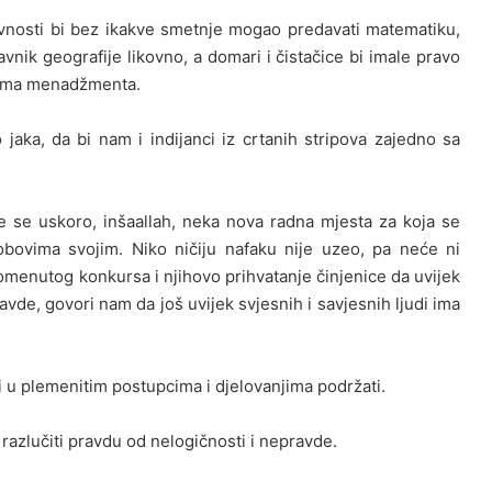
iževnosti bi bez ikakve smetnje mogao predavati matematiku,
avnik geografije likovno, a domari i čistačice bi imale pravo
ovima menadžmenta.
 jaka, da bi nam i indijanci iz crtanih stripova zajedno sa
e se uskoro, inšaallah, neka nova radna mjesta za koja se
obovima svojim. Niko ničiju nafaku nije uzeo, pa neće ni
omenutog konkursa i njihovo prihvatanje činjenice da uvijek
avde, govori nam da još uvijek svjesnih i savjesnih ljudi ima
 u plemenitim postupcima i djelovanjima podržati.
 razlučiti pravdu od nelogičnosti i nepravde.