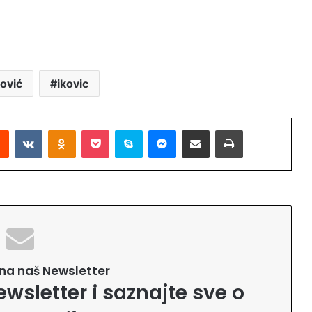
ković
ikovic
Reddit
VKontakte
Odnoklassniki
Pocket
Skype
Messenger
Podijeli putem Emaila
Printaj
e na naš Newsletter
ewsletter i saznajte sve o