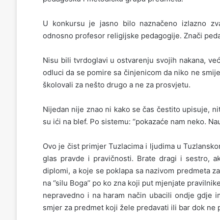
U konkursu je jasno bilo naznačeno izlazno zv
odnosno profesor religijske pedagogije. Znači pedag
Nisu bili tvrdoglavi u ostvarenju svojih nakana, v
odluci da se pomire sa činjenicom da niko ne smije u
školovali za nešto drugo a ne za prosvjetu.
Nijedan nije znao ni kako se čas čestito upisuje, niti
su ići na blef. Po sistemu: ‘’pokazaće nam neko. N
Ovo je čist primjer Tuzlacima i ljudima u Tuzlansk
glas pravde i pravičnosti. Brate dragi i sestro,
diplomi, a koje se poklapa sa nazivom predmeta za k
na ‘’silu Boga’’ po ko zna koji put mjenjate pravilni
nepravedno i na haram način ubacili ondje gdje i
smjer za predmet koji žele predavati ili bar dok n