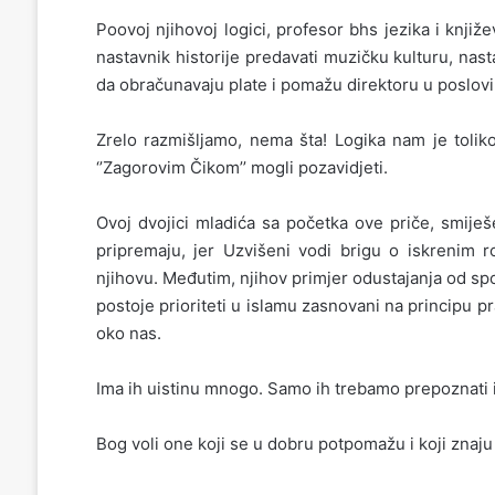
Poovoj njihovoj logici, profesor bhs jezika i knj
nastavnik historije predavati muzičku kulturu, nast
da obračunavaju plate i pomažu direktoru u posl
Zrelo razmišljamo, nema šta! Logika nam je toliko
‘’Zagorovim Čikom’’ mogli pozavidjeti.
Ovoj dvojici mladića sa početka ove priče, smiješ
pripremaju, jer Uzvišeni vodi brigu o iskrenim r
njihovu. Međutim, njihov primjer odustajanja od sp
postoje prioriteti u islamu zasnovani na principu pr
oko nas.
Ima ih uistinu mnogo. Samo ih trebamo prepoznati i
Bog voli one koji se u dobru potpomažu i koji znaju