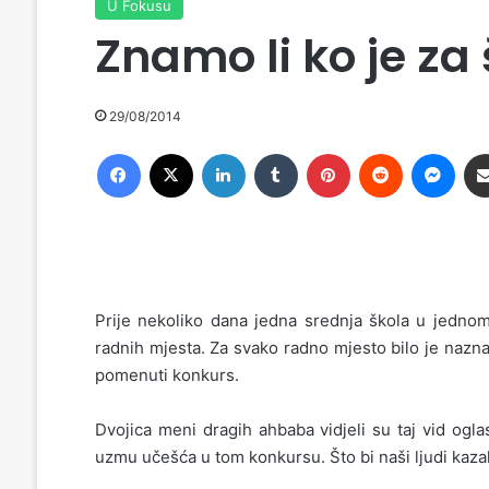
U Fokusu
Znamo li ko je za
29/08/2014
Facebook
X
LinkedIn
Tumblr
Pinterest
Reddit
Messenger
Prije nekoliko dana jedna srednja škola u jedno
radnih mjesta. Za svako radno mjesto bilo je nazna
pomenuti konkurs.
Dvojica meni dragih ahbaba vidjeli su taj vid ogla
uzmu učešća u tom konkursu. Što bi naši ljudi kazali: