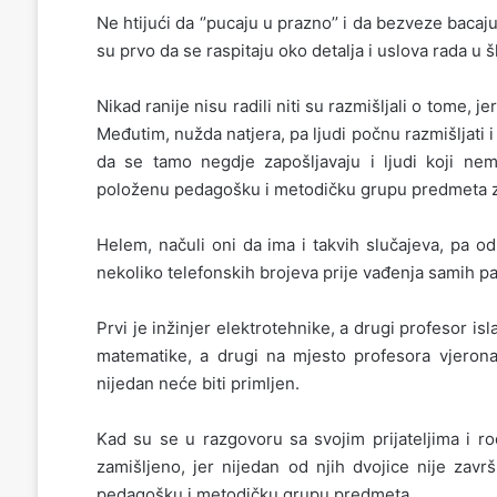
Ne htijući da ‘’pucaju u prazno’’ i da bezveze baca
su prvo da se raspitaju oko detalja i uslova rada u š
Nikad ranije nisu radili niti su razmišljali o tome, j
Međutim, nužda natjera, pa ljudi počnu razmišljati i 
da se tamo negdje zapošljavaju i ljudi koji nem
položenu pedagošku i metodičku grupu predmeta za
Helem, načuli oni da ima i takvih slučajeva, pa odl
nekoliko telefonskih brojeva prije vađenja samih pa
Prvi je inžinjer elektrotehnike, a drugi profesor is
matematike, a drugi na mjesto profesora vjerona
nijedan neće biti primljen.
Kad su se u razgovoru sa svojim prijateljima i rođ
zamišljeno, jer nijedan od njih dvojice nije zavr
pedagošku i metodičku grupu predmeta.