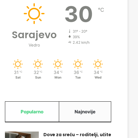
30
℃
Sarajevo
31º - 20º
39%
2.42 km/h
Vedro
31
32
34
36
34
℃
℃
℃
℃
℃
Sat
Sun
Mon
Tue
Wed
Popularno
Najnovije
Dove za sreću – roditelji, učite