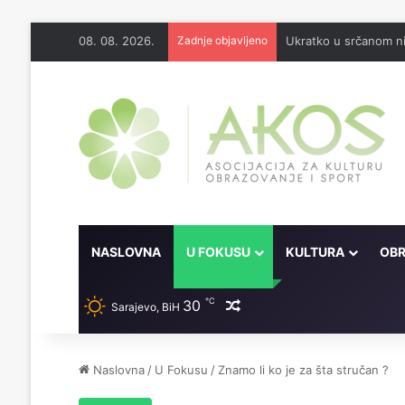
08. 08. 2026.
Zadnje objavljeno
Ukratko u srčanom ni
NASLOVNA
U FOKUSU
KULTURA
OBR
℃
30
Random članak
Sarajevo, BiH
Naslovna
/
U Fokusu
/
Znamo li ko je za šta stručan ?