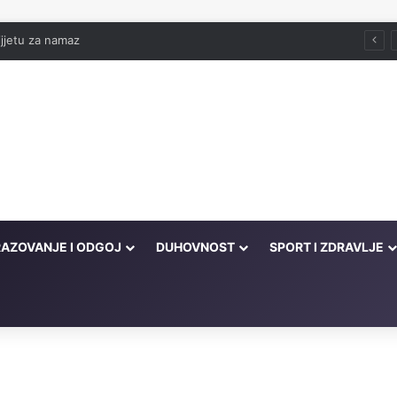
jjetu za namaz
AZOVANJE I ODGOJ
DUHOVNOST
SPORT I ZDRAVLJE