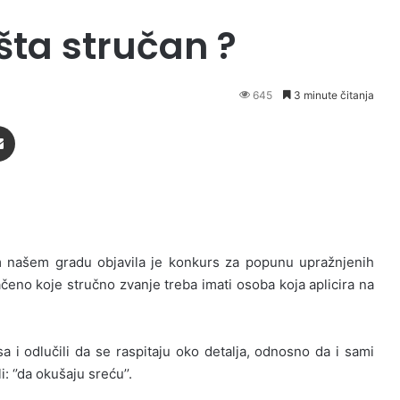
 šta stručan ?
645
3 minute čitanja
Podijeli putem Emaila
m našem gradu objavila je konkurs za popunu upražnjenih
čeno koje stručno zvanje treba imati osoba koja aplicira na
sa i odlučili da se raspitaju oko detalja, odnosno da i sami
 ‘’da okušaju sreću’’.