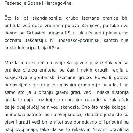
Federacije Bosne i Hercegovine.
Što je još skandaloznije, grubo iscrtane granice bh.
entiteta već duže vremena polove Sarajevo, pa tako sve
desno od Grbavice pripada RS-u, uključujući i planetarno
poznatu Baščaršiju. Ni Bosansko-podrinjski kanton nije
pošteđen pripadanja RS-u.
Možda će neko reći da ovdje Sarajevo nije izuzetak, već su
granice cijelog entiteta, pa čak i nekih drugih regija u
susjedstvu algoritamski iscrtane grubo. Porediti gotovo
nenaseljene teritorije sa glavnim gradom je suludo. I ne
samo što je u pitanju glavni grad, već i bliska historija
grada te napori uz koje je odbranjen navode na zaključak
da je ovaj slučaj na nivou skandala. Ono što moje kolege i
mene kao patriote boli u ovoj situaciji dodatno jeste što su
glavni grad i veći bh. entitet sve donedavno bili prisutni na
istoj ovoj mapi, tako da se to nikakvim ‘novim’ pravilima