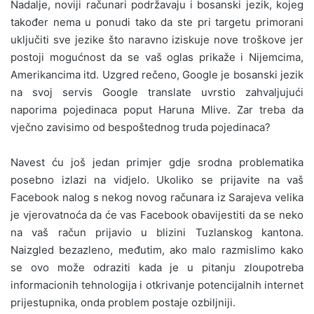
Nadalje, noviji računari podržavaju i bosanski jezik, kojeg
također nema u ponudi tako da ste pri targetu primorani
uključiti sve jezike što naravno iziskuje nove troškove jer
postoji mogućnost da se vaš oglas prikaže i Nijemcima,
Amerikancima itd. Uzgred rečeno, Google je bosanski jezik
na svoj servis Google translate uvrstio zahvaljujući
naporima pojedinaca poput Haruna Mlive. Zar treba da
vječno zavisimo od bespoštednog truda pojedinaca?
Navest ću još jedan primjer gdje srodna problematika
posebno izlazi na vidjelo. Ukoliko se prijavite na vaš
Facebook nalog s nekog novog računara iz Sarajeva velika
je vjerovatnoća da će vas Facebook obavijestiti da se neko
na vaš račun prijavio u blizini Tuzlanskog kantona.
Naizgled bezazleno, međutim, ako malo razmislimo kako
se ovo može odraziti kada je u pitanju zloupotreba
informacionih tehnologija i otkrivanje potencijalnih internet
prijestupnika, onda problem postaje ozbiljniji.