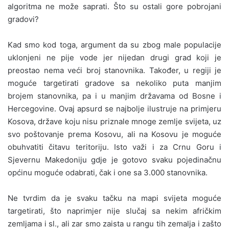
algoritma ne može saprati. Što su ostali gore pobrojani
gradovi?
Kad smo kod toga, argument da su zbog male populacije
uklonjeni ne pije vode jer nijedan drugi grad koji je
preostao nema veći broj stanovnika. Također, u regiji je
moguće targetirati gradove sa nekoliko puta manjim
brojem stanovnika, pa i u manjim državama od Bosne i
Hercegovine. Ovaj apsurd se najbolje ilustruje na primjeru
Kosova, države koju nisu priznale mnoge zemlje svijeta, uz
svo poštovanje prema Kosovu, ali na Kosovu je moguće
obuhvatiti čitavu teritoriju. Isto važi i za Crnu Goru i
Sjevernu Makedoniju gdje je gotovo svaku pojedinačnu
općinu moguće odabrati, čak i one sa 3.000 stanovnika.
Ne tvrdim da je svaku tačku na mapi svijeta moguće
targetirati, što naprimjer nije slučaj sa nekim afričkim
zemljama i sl., ali zar smo zaista u rangu tih zemalja i zašto