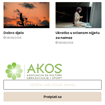
Dobro djelo
Ukratko u srčanom nijjetu
za namaz
08/08/2026
08/08/2026
Upišite
vašu
Email
adresu