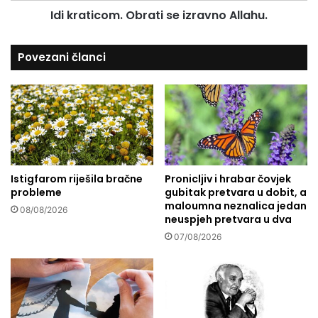
Idi kraticom. Obrati se izravno Allahu.
l
o
a
m
h
.
Povezani članci
a
O
b
r
a
t
i
s
e
Istigfarom riješila bračne
Pronicljiv i hrabar čovjek
i
probleme
gubitak pretvara u dobit, a
z
maloumna neznalica jedan
r
08/08/2026
neuspjeh pretvara u dva
a
07/08/2026
v
n
o
A
l
l