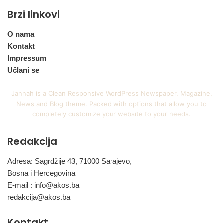
Brzi linkovi
O nama
Kontakt
Impressum
Učlani se
Jannah is a Clean Responsive WordPress Newspaper, Magazine,
News and Blog theme. Packed with options that allow you to
completely customize your website to your needs.
Redakcija
Adresa: Sagrdžije 43, 71000 Sarajevo,
Bosna i Hercegovina
E-mail :
info@akos.ba
redakcija@akos.ba
Kontakt