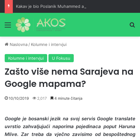
Kakav je bio Poslanik Muhammed alejhi sselam kao prijatelj
Meni
Pr
Naslovna
/
Kolumne i intervjui
Kolumne i intervjui
U Fokusu
Zašto više nema Sarajeva na
Google mapama?
10/10/2019
2,017
4 minute čitanja
Google je bosanski jezik na svoj servis Google translate
uvrstio zahvaljujući naporima pojedinaca poput Haruna
Mlive. Zar treba da vječno zavisimo od bespoštednog