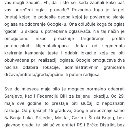
vas mogli zaobići. Eh, da li ste se ikada zapitali kako baš
vas određeni oglas pronađe? Pozadina toga je target
(meta) kojeg je podesila osoba kojoj je povjereno slanje
oglasa na odobrenje Google-u. Ona odlučuje koga će oglas
‘gađati’ u skladu s potrebama oglašivača. Na taj način je
omogućeno nikad preciznije targetiranje profila
potencijalnih klijenata/kupaca. Jedan od segmenata
kreiranja kampanje jeste i odabir lokacije koja će biti
obuhvaćena pri realizaciji oglasa. Google omogućava dva
načina odabira lokacije, administrativnim granicama
države/entiteta/grada/općine ili putem radijusa.
Sve do mjeseca maja bilo je moguće normalno odabrati
Sarajevo, kao i Federaciju BiH za željenu lokaciju. Od 29.
maja ove godine to prestaje biti slučaj iz nepoznatih
razloga. Od prijašnjih 15 gradova, Google prepoznaje samo
5: Banja Luka, Prijedor, Mostar, Cazin i Široki Brijeg, bez
glavnog grada, te isključivo entitet RS i Brčko Distrikt, bez