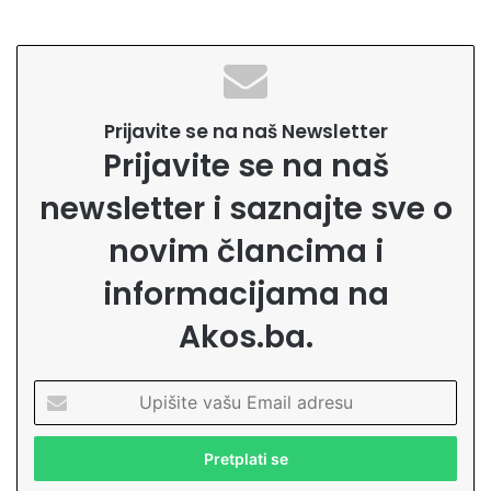
Prijavite se na naš Newsletter
Prijavite se na naš
newsletter i saznajte sve o
novim člancima i
informacijama na
Akos.ba.
U
p
i
š
i