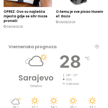
a
h
OPREZ: Ovo su najčešća
O čemu je sve pisao Husein
u
mjesta gdje se sihr moze
ef. Đozo
.
pronaći
06/08/2026
06/08/2026
Vremenska prognoza
28
℃
Sarajevo
29º - 21º
45%
3.98 km/h
Oblačno
29
31
34
35
33
℃
℃
℃
℃
℃