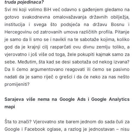
truda pojedinaca?
Svi mi koji volimo BiH već odavno s gađenjem gledamo na
gotovo svakodnevna omalovažavanja državnih obilježja,
institucija i svega što podsjeća na državu Bosnu i
Hercegovinu od zatrovanih umova različitih profila. Pitanje
je samo da li smo se i navikli na te sabotaže kojima, koliko
god da je krajnji cilj rasparčati ovu divnu zemlju toliko, a
vjerovatno i još više od toga, žele pokupiti kajmak samo za
sebe. Međutim, šta kad se desi sabotaža od nekog izvana?
Da li ćemo argumentovano reagovati ili ćemo se pasivno
nadati da je samo riječ o grešci i da će neko za nas nešto
promijeniti?
Sarajeva više nema na Google Ads i Google Analytics
mapi
Šta to znači? Vjerovatno ste barem jednom do sada čuli za
Google i Facebook oglase, a razlog je jednostavan – nisu