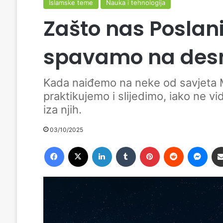
Islamske teme
Nauka i tehnologija
Zašto nas Poslani
spavamo na desn
Kada naiđemo na neke od savjeta 
praktikujemo i slijedimo, iako ne vi
iza njih.
03/10/2025
Facebook
X
LinkedIn
Tumblr
Pinterest
Reddit
Messenger