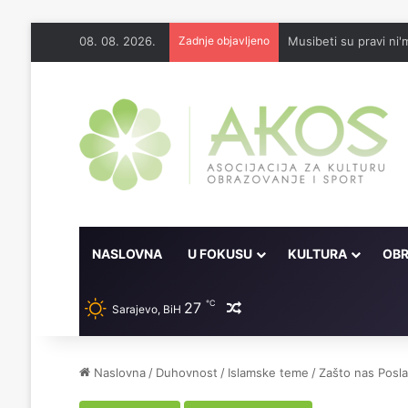
08. 08. 2026.
Zadnje objavljeno
Musibeti su pravi ni'
NASLOVNA
U FOKUSU
KULTURA
OBR
℃
27
Random članak
Sarajevo, BiH
Naslovna
/
Duhovnost
/
Islamske teme
/
Zašto nas Posla