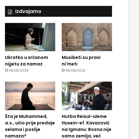
Izdvajamo
Ukratko u srčanom
Musibeti su pravi
nijjetu za namaz
ni'meti
08/08/2026
08/08/2026
Šta je Muhammed,
Hutba Reisul-uleme
a.s., učio prije predaje
Husein-ef. Kavazović
selama i poslije
na Igmanu: Bosna nije
namaza?
samo zemlja, već