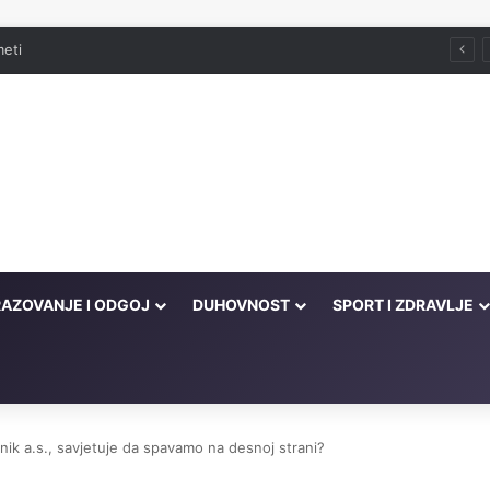
meti
AZOVANJE I ODGOJ
DUHOVNOST
SPORT I ZDRAVLJE
nik a.s., savjetuje da spavamo na desnoj strani?