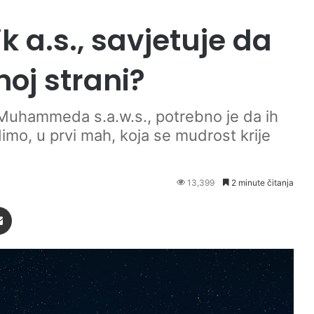
k a.s., savjetuje da
oj strani?
Muhammeda s.a.w.s., potrebno je da ih
dimo, u prvi mah, koja se mudrost krije
13,399
2 minute čitanja
Podijeli putem Emaila