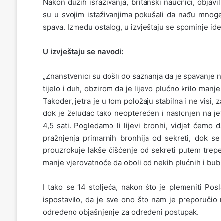
Nakon dužih israživanja, britanski naučnici, objav
su u svojim istaživanjima pokušali da nađu mnoge
spava. Između ostalog, u izvještaju se spominje idea
U izvještaju se navodi:
„Znanstvenici su došli do saznanja da je spavanje na 
tijelo i duh, obzirom da je lijevo plućno krilo manje
Također, jetra je u tom položaju stabilna i ne visi, 
dok je želudac tako neopterećen i naslonjen na jet
4,5 sati. Pogledamo li lijevi bronhi, vidjet ćemo
pražnjenja primarnih bronhija od sekreti, dok se
prouzrokuje lakše čišćenje od sekreti putem trepe
manje vjerovatnoće da oboli od nekih plućnih i bubr
I tako se 14 stoljeća, nakon što je plemeniti Pos
ispostavilo, da je sve ono što nam je preporučio 
određeno objašnjenje za određeni postupak.