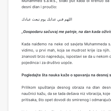
Muhammed s.a.w.s., svaki put kada bi krenuo da s
desni dlan i proučio:
اللهم قني عذابك يوم تبعث عبادك
„Gospodaru sačuvaj me patnje, na dan kada oživi
Kada naiđemo na neke od savjeta Muhammeda s.a.w
vidimo, u prvi mah, koja se mudrost krije iza nji
znanosti brzo napreduju, ispostavi se da u nekom o
pojedinca i za društvo uopće.
Pogledajte šta nauka kaže o spavanju na desnoj st
Prilikom spuštanja desnog obraza na dlan desne
naučnici kažu, da se tada dešava niz vibracija, ko
pritisaka, što opet dovodi do smirenog i odmarajuće