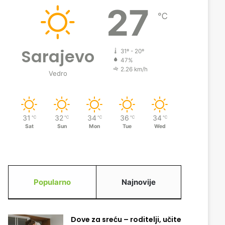
27
℃
Sarajevo
31º - 20º
47%
2.26 km/h
Vedro
31
32
34
36
34
℃
℃
℃
℃
℃
Sat
Sun
Mon
Tue
Wed
Popularno
Najnovije
Dove za sreću – roditelji, učite