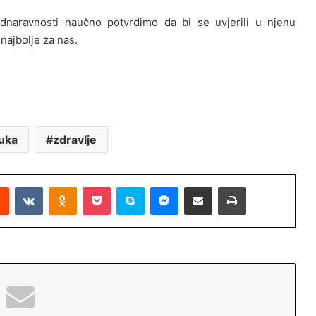
dnaravnosti naučno potvrdimo da bi se uvjerili u njenu
 najbolje za nas.
auka
zdravlje
Reddit
VKontakte
Odnoklassniki
Pocket
Skype
Messenger
Podijeli putem Emaila
Printaj