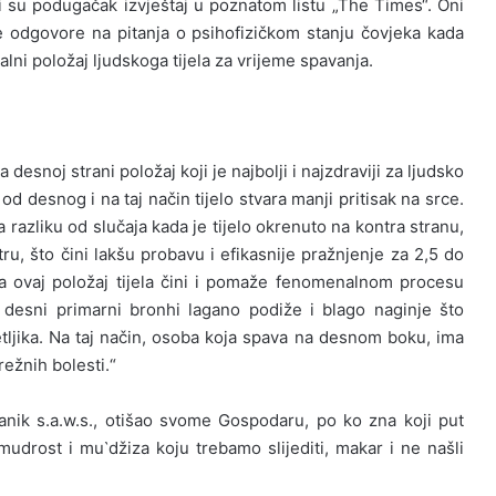
ili su podugačak izvještaj u poznatom listu „The Times“. Oni
 odgovore na pitanja o psihofizičkom stanju čovjeka kada
lni položaj ljudskoga tijela za vrijeme spavanja.
desnoj strani položaj koji je najbolji i najzdraviji za ljudsko
 od desnog i na taj način tijelo stvara manji pritisak na srce.
za razliku od slučaja kada je tijelo okrenuto na kontra stranu,
ru, što čini lakšu probavu i efikasnije pražnjenje za 2,5 do
 da ovaj položaj tijela čini i pomaže fenomenalnom procesu
 desni primarni bronhi lagano podiže i blago naginje što
tljika. Na taj način, osoba koja spava na desnom boku, ima
ežnih bolesti.“
lanik s.a.w.s., otišao svome Gospodaru, po ko zna koji put
mudrost i mu`džiza koju trebamo slijediti, makar i ne našli