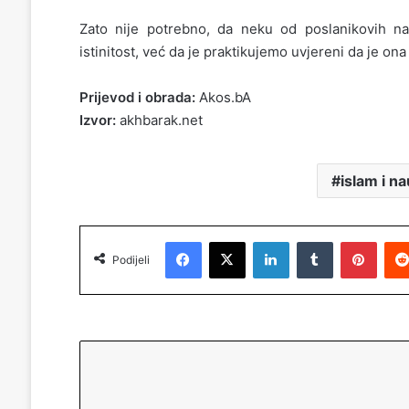
Zato nije potrebno, da neku od poslanikovih na
istinitost, već da je praktikujemo uvjereni da je ona
Prijevod i obrada:
Akos.bA
Izvor:
akhbarak.net
islam i n
Facebook
X
LinkedIn
Tumblr
Pinterest
Podijeli