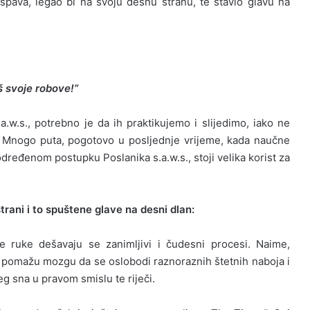
pava, legao bi na svoju desnu stranu, te stavio glavu na
š svoje robove!”
.s., potrebno je da ih praktikujemo i slijedimo, iako ne
h. Mnogo puta, pogotovo u posljednje vrijeme, kada naučne
dređenom postupku Poslanika s.a.w.s., stoji velika korist za
rani i to spuštene glave na desni dlan:
 ruke dešavaju se zanimljivi i čudesni procesi. Naime,
je pomažu mozgu da se oslobodi raznoraznih štetnih naboja i
g sna u pravom smislu te riječi.