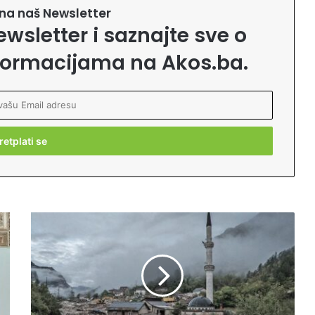
e na naš Newsletter
ewsletter i saznajte sve o
formacijama na Akos.ba.
S
j
e
ć
a
n
j