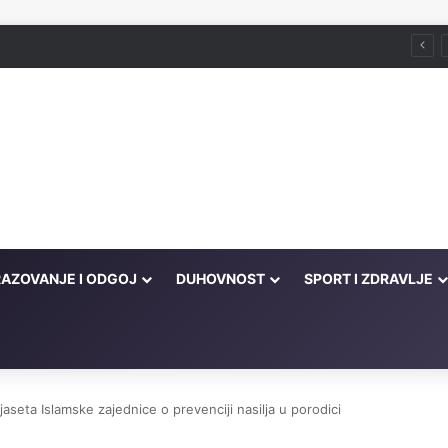
Husein ef. Đozo
AZOVANJE I ODGOJ
DUHOVNOST
SPORT I ZDRAVLJE
jaseta Islamske zajednice o prevenciji nasilja u porodici