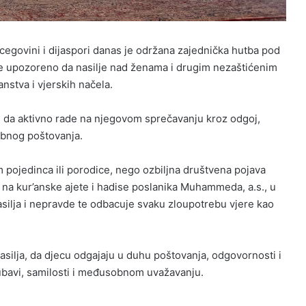
egovini i dijaspori danas je održana zajednička hutba pod
j je upozoreno da nasilje nad ženama i drugim nezaštićenim
nstva i vjerskih načela.
ni da aktivno rade na njegovom sprečavanju kroz odgoj,
obnog poštovanja.
em pojedinca ili porodice, nego ozbiljna društvena pojava
e na kur’anske ajete i hadise poslanika Muhammeda, a.s., u
asilja i nepravde te odbacuje svaku zloupotrebu vjere kao
asilja, da djecu odgajaju u duhu poštovanja, odgovornosti i
ubavi, samilosti i međusobnom uvažavanju.