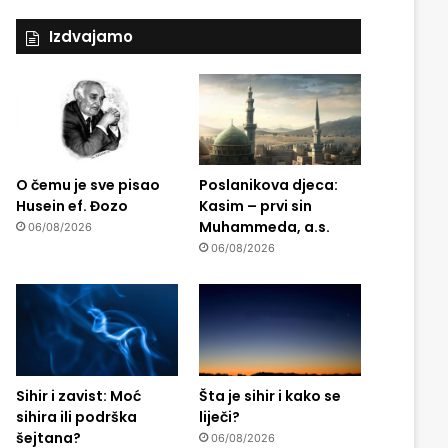
Izdvajamo
O čemu je sve pisao
Poslanikova djeca:
Husein ef. Đozo
Kasim – prvi sin
Muhammeda, a.s.
06/08/2026
06/08/2026
Sihir i zavist: Moć
Šta je sihir i kako se
sihira ili podrška
liječi?
šejtana?
06/08/2026