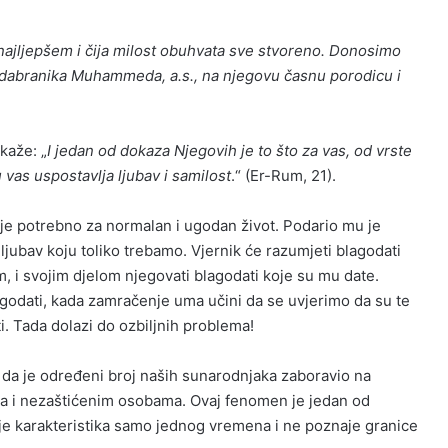
u najljepšem i čija milost obuhvata sve stvoreno. Donosimo
 odabranika Muhammeda, a.s., na njegovu časnu porodicu i
kaže: „
I jedan od dokaza Njegovih je to što za vas, od vrste
 vas uspostavlja ljubav i samilost
.“ (Er-Rum, 21).
je potrebno za normalan i ugodan život. Podario mu je
 ljubav koju toliko trebamo. Vjernik će razumjeti blagodati
, i svojim djelom njegovati blagodati koje su mu date.
odati, kada zamračenje uma učini da se uvjerimo da su te
i. Tada dolazi do ozbiljnih problema!
 da je određeni broj naših sunarodnjaka zaboravio na
ma i nezaštićenim osobama. Ovaj fenomen je jedan od
nije karakteristika samo jednog vremena i ne poznaje granice