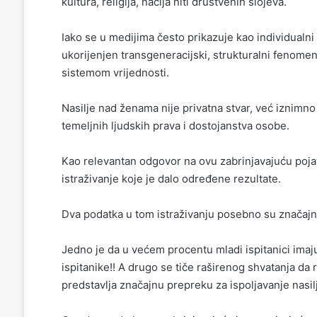
kultura, religija, nacija niti društvenih slojeva.
Iako se u medijima često prikazuje kao individualni
ukorijenjen transgeneracijski, strukturalni feno
sistemom vrijednosti.
Nasilje nad ženama nije privatna stvar, već iznimno
temeljnih ljudskih prava i dostojanstva osobe.
Kao relevantan odgovor na ovu zabrinjavajuću po
istraživanje koje je dalo određene rezultate.
Dva podatka u tom istraživanju posebno su značajn
Jedno je da u većem procentu mladi ispitanici imaj
ispitanike!! A drugo se tiče raširenog shvatanja da 
predstavlja značajnu prepreku za ispoljavanje nasilj