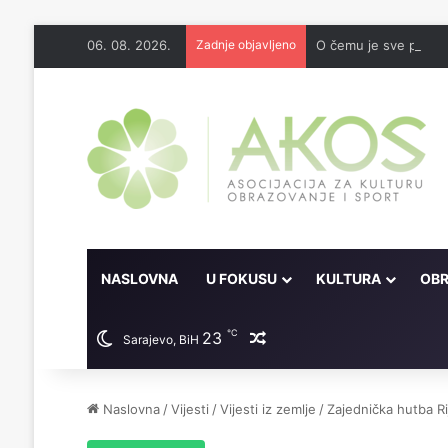
06. 08. 2026.
Zadnje objavljeno
O čemu je sve pisao 
NASLOVNA
U FOKUSU
KULTURA
OBR
℃
23
Random članak
Sarajevo, BiH
Naslovna
/
Vijesti
/
Vijesti iz zemlje
/
Zajednička hutba Ri