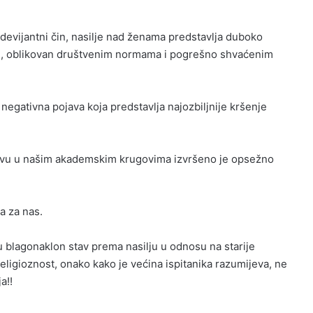
 devijantni čin, nasilje nad ženama predstavlja duboko
men, oblikovan društvenim normama i pogrešno shvaćenim
 negativna pojava koja predstavlja najozbiljnije kršenje
javu u našim akademskim krugovima izvršeno je opsežno
a za nas.
u blagonaklon stav prema nasilju u odnosu na starije
religioznost, onako kako je većina ispitanika razumijeva, ne
a!!