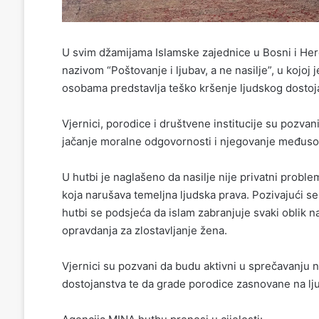
U svim džamijama Islamske zajednice u Bosni i Herc
nazivom “Poštovanje i ljubav, a ne nasilje”, u kojo
osobama predstavlja teško kršenje ljudskog dostoja
Vjernici, porodice i društvene institucije su pozva
jačanje moralne odgovornosti i njegovanje međus
U hutbi je naglašeno da nasilje nije privatni probl
koja narušava temeljna ljudska prava. Pozivajući s
hutbi se podsjeća da islam zabranjuje svaki oblik n
opravdanja za zlostavljanje žena.
Vjernici su pozvani da budu aktivni u sprečavanju n
dostojanstva te da grade porodice zasnovane na lj