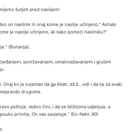
mijemo šutjeti pred nasiljem!
o on nasilnik ili onaj kome je nasilje učinjeno.“ Ashabi
e je nasilje učinjeno, ali kako pomoći nasilniku?“
je.“ (Buharija).
vrijeđanjem, ponižavanjem, omalovažavanjem i grubim
ju.
 Onaj ko je svjestan da ga Allah, dž.š., vidi i da će za svaki
i nepravdu drugome.
ravo poštuje, dobro čini, i da se bližnjima udjeljuje, a
a pouku primite, On vas savjetuje.“ (En-Nahl, 90)
e.