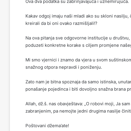
Ova dva podatka su zabrinjavajuća i uznemirujuća.
Kakav odgoj imaju naši mladi ako su skloni nasilju
kreirali da bi oni ovako razmišljali!?
Na ova pitanja sve odgovorne institucije u društvu, a 
poduzeti konkretne korake s ciljem promjene naše
Mi smo vjernici i znamo da vjera u svom suštinskom 
snažnog otpora nepravdi i poniženju.
Zato nam je bitna spoznaja da samo istinska, unuta
ponašanje pojedinca i biti dovoljno snažna brana pr
Allah, dž.š. nas obavještava: „O robovi moji, Ja s
zabranjenim, pa nemojte jedni drugima nasilje činiti
Poštovani džema’ate!