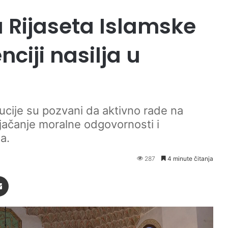
 Rijaseta Islamske
ciji nasilja u
tucije su pozvani da aktivno rade na
jačanje moralne odgovornosti i
a.
287
4 minute čitanja
Podijeli putem Emaila