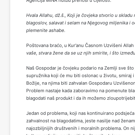
Agencija MINA hutbu prenosi u cijelosti:
Hvala Allahu, dž.š., Koji je čovjeka stvorio u sklad
blagoslov, salavat i selam na Njegovog miljenika i
plemenite ashabe.
Poštovana braćo, u Kur’anu Časnom Uzvišeni Allah 
vaše, stvara žene da se uz njih smirite, i što između
Naš Gospodar je čovjeku podario na Zemlji sve što 
supružnika koji će mu biti oslonac u životu, smiraj i
Božije, na njima biti zahvalan Gospodaru Uzvišenom
Problem nastaje kada zaboravimo na pomenute blag
blagodati naš produkt i da ih možemo zloupotrijebit
Jedan od problema, koji nas kontinuirano podsjeća
zahvalnost na blagodatima, jeste nasilje nad žena
najozbiljnijih društvenih i moralnih problema. On 