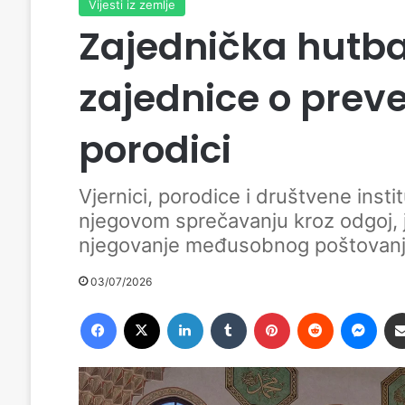
Vijesti iz zemlje
Zajednička hutba
zajednice o preven
porodici
Vjernici, porodice i društvene insti
njegovom sprečavanju kroz odgoj, 
njegovanje međusobnog poštovanj
03/07/2026
Facebook
X
LinkedIn
Tumblr
Pinterest
Reddit
Messenger