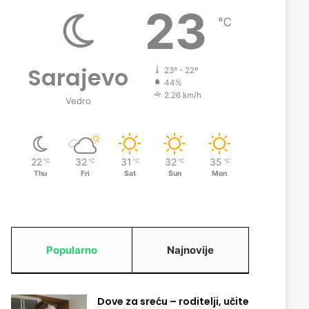
23
℃
Sarajevo
23º - 22º
44%
2.26 km/h
Vedro
22
32
31
32
35
℃
℃
℃
℃
℃
Thu
Fri
Sat
Sun
Mon
Popularno
Najnovije
Dove za sreću – roditelji, učite