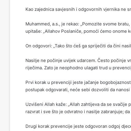
Kao zajednica savjesnih i odgovornih vjernika ne s
Muhammed, a.s., je rekao: „Pomozite svome bratu, bi
upitaše: „Allahov Poslaniče, pomoći ćemo onome kom
On odgovori: „Tako što ćeš ga spriječiti da čini nasil
Nasilje ne počinje uvijek udarcem. Često počinje 
riječima. Zato je neophodno ulagati trud u prevenci
Prvi korak u prevenciji jeste jačanje bogobojaznosti.
postupak odgovarati, neće sebi dozvoliti da nanos
Uzvišeni Allah kaže: „Allah zahtijeva da se svačije p
razvrat i sve što je odvratno i nasilje zabranjuje; d
Drugi korak prevencije jeste odgovoran odgoj djec