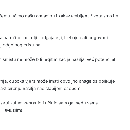
, čemu učimo našu omladinu i kakav ambijent života smo im
naročito roditelji i odgajatelji, trebaju dati odgovor i
g odgojnog pristupa.
smislu ne može biti legitimizacija nasilja, već potencijal
rnja, duboka vjera može imati dovoljno snage da oblikuje
akticiranju nasilja nad slabijom osobom.
am sebi zulum zabranio i učinio sam ga među vama
!“ (Muslim).