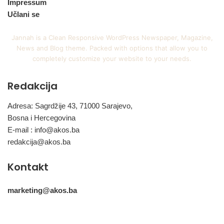
Impressum
Učlani se
Jannah is a Clean Responsive WordPress Newspaper, Magazine,
News and Blog theme. Packed with options that allow you to
completely customize your website to your needs.
Redakcija
Adresa: Sagrdžije 43, 71000 Sarajevo,
Bosna i Hercegovina
E-mail :
info@akos.ba
redakcija@akos.ba
Kontakt
marketing@akos.ba