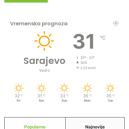
Vremenska prognoza
31
℃
Sarajevo
32º - 22º
30%
2.03 km/h
Vedro
32
31
33
35
35
℃
℃
℃
℃
℃
Fri
Sat
Sun
Mon
Tue
Popularno
Najnovije