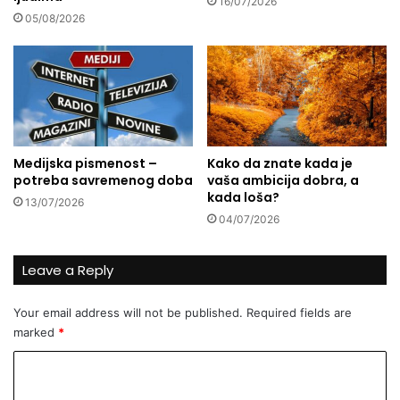
i
16/07/2026
n
05/08/2026
d
d
e
u
r
u
s
I
k
n
i
t
m
e
s
Medijska pismenost –
Kako da znate kada je
r
p
potreba savremenog doba
vaša ambicija dobra, a
a
o
kada loša?
13/07/2026
T
s
04/07/2026
P
o
-
b
u
n
Leave a Reply
M
o
o
s
Your email address will not be published.
Required fields are
s
t
marked
*
t
i
a
m
C
r
a
o
u