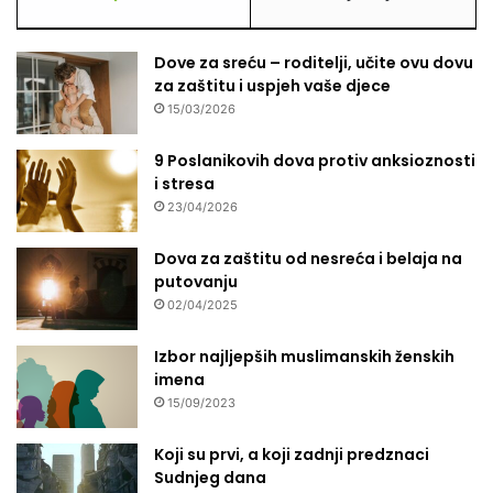
Dove za sreću – roditelji, učite ovu dovu
za zaštitu i uspjeh vaše djece
15/03/2026
9 Poslanikovih dova protiv anksioznosti
i stresa
23/04/2026
Dova za zaštitu od nesreća i belaja na
putovanju
02/04/2025
Izbor najljepših muslimanskih ženskih
imena
15/09/2023
Koji su prvi, a koji zadnji predznaci
Sudnjeg dana