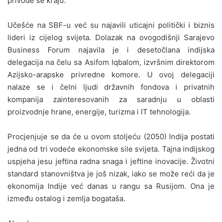
privode se kraju.
Učešće na SBF-u već su najavili uticajni politički i biznis
lideri iz cijelog svijeta. Dolazak na ovogodišnji Sarajevo
Business Forum najavila je i desetočlana indijska
delegacija na čelu sa Asifom Iqbalom, izvršnim direktorom
Azijsko-arapske privredne komore. U ovoj delegaciji
nalaze se i čelni ljudi državnih fondova i privatnih
kompanija zainteresovanih za saradnju u oblasti
proizvodnje hrane, energije, turizma i IT tehnologija.
Procjenjuje se da će u ovom stoljeću (2050) Indija postati
jedna od tri vodeće ekonomske sile svijeta. Tajna indijskog
uspjeha jesu jeftina radna snaga i jeftine inovacije. Životni
standard stanovništva je još nizak, iako se može reći da je
ekonomija Indije već danas u rangu sa Rusijom. Ona je
između ostalog i zemlja bogataša.