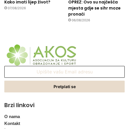
Kako imati lijep život?
OPREZ: Ovo su najčešća
mjesta gdje se sihr moze
07/08/2026
pronaći
06/08/2026
Upišite
vašu
Email
adresu
Brzi linkovi
O nama
Kontakt