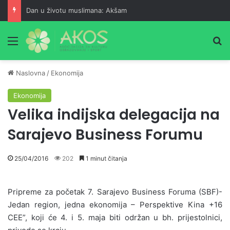
Dan u životu muslimana: Akšam
Meni
Pr
Naslovna
/
Ekonomija
Ekonomija
Velika indijska delegacija na
Sarajevo Business Forumu
25/04/2016
202
1 minut čitanja
Pripreme za početak 7. Sarajevo Business Foruma (SBF)-
Jedan region, jedna ekonomija – Perspektive Kina +16
CEE”, koji će 4. i 5. maja biti održan u bh. prijestolnici,