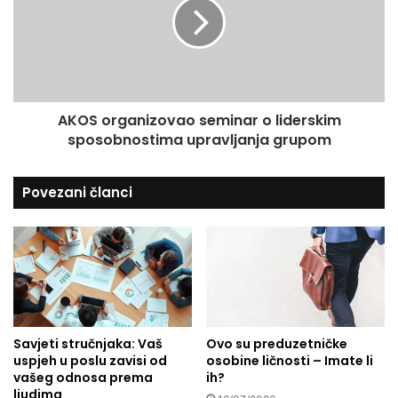
k
S
i
o
h
r
i
g
d
a
e
n
j
AKOS organizovao seminar o liderskim
i
a
sposobnostima upravljanja grupom
z
n
o
a
v
Povezani članci
S
a
t
o
a
s
r
e
t
m
u
i
p
n
W
a
e
Savjeti stručnjaka: Vaš
Ovo su preduzetničke
r
uspjeh u poslu zavisi od
osobine ličnosti – Imate li
e
o
vašeg odnosa prema
ih?
k
l
ljudima
e