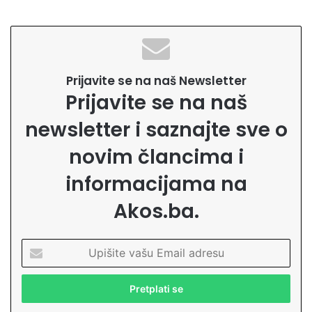
Prijavite se na naš Newsletter
Prijavite se na naš
newsletter i saznajte sve o
novim člancima i
informacijama na
Akos.ba.
U
p
i
š
i