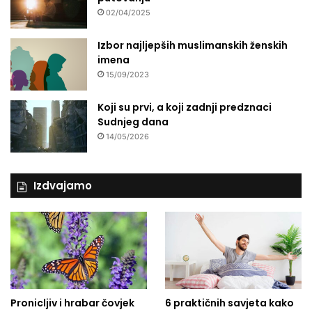
a
02/04/2025
K
r
Izbor najljepših muslimanskih ženskih
n
imena
j
15/09/2023
i
ć
Koji su prvi, a koji zadnji predznaci
a
Sudnjeg dana
14/05/2026
Izdvajamo
Pronicljiv i hrabar čovjek
6 praktičnih savjeta kako