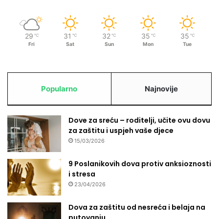
č
i
n
e
29
31
32
35
35
℃
℃
℃
℃
℃
r
Fri
Sat
Sun
Mon
Tue
i
j
e
č
Popularno
Najnovije
i
"
a
Dove za sreću – roditelji, učite ovu dovu
u
za zaštitu i uspjeh vaše djece
t
15/03/2026
o
r
9 Poslanikovih dova protiv anksioznosti
a
i stresa
S
23/04/2026
e
m
i
Dova za zaštitu od nesreća i belaja na
r
putovanju