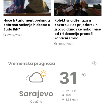
e
a
t
j
s
e
a
v
Hoće li Parlament prekinuti
Kolektivna dženaza u
v
o
zabranu nošenja hidžaba u
Kozarcu: Pet prijedorskih
j
Sudu BiH?
žrtava danas će nakon više
e
od tri decenije pronaći
22/07/2026
t
konačni smiraj
a
20/07/2026
i
z
k
n
Vremenska prognoza
j
31
i
℃
g
e
"
Sarajevo
M
31º - 21º
a
30%
3.68 km/h
j
Oblačno