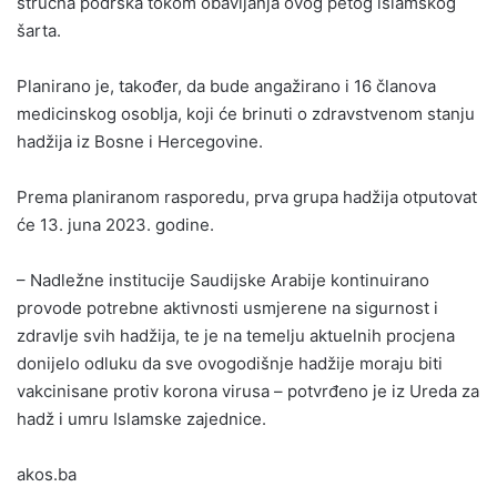
stručna podrška tokom obavljanja ovog petog islamskog
šarta.
Planirano je, također, da bude angažirano i 16 članova
medicinskog osoblja, koji će brinuti o zdravstvenom stanju
hadžija iz Bosne i Hercegovine.
Prema planiranom rasporedu, prva grupa hadžija otputovat
će 13. juna 2023. godine.
– Nadležne institucije Saudijske Arabije kontinuirano
provode potrebne aktivnosti usmjerene na sigurnost i
zdravlje svih hadžija, te je na temelju aktuelnih procjena
donijelo odluku da sve ovogodišnje hadžije moraju biti
vakcinisane protiv korona virusa – potvrđeno je iz Ureda za
hadž i umru Islamske zajednice.
akos.ba