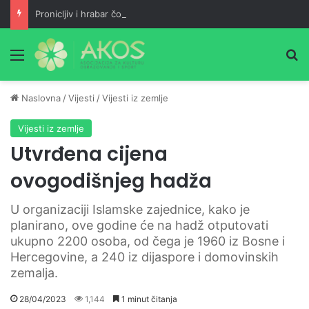
Pronicljiv i hrabar čovjek gubitak pretvara u dobit, a maloumna neznalica jedan neuspjeh pretvara u dva
Meni
Pr
Naslovna
/
Vijesti
/
Vijesti iz zemlje
Vijesti iz zemlje
Utvrđena cijena
ovogodišnjeg hadža
U organizaciji Islamske zajednice, kako je
planirano, ove godine će na hadž otputovati
ukupno 2200 osoba, od čega je 1960 iz Bosne i
Hercegovine, a 240 iz dijaspore i domovinskih
zemalja.
28/04/2023
1,144
1 minut čitanja