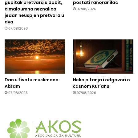
gubitak pretvara u dobit,
postati ranoranilac
a maloumna neznalica
07/08/2026
jedan neuspjeh pretvara u
dva
07/08/2026
Dan u životu muslimana:
Neka pitanja i odgovori o
Akšam
časnom Kur'anu
07/08/2026
07/08/2026