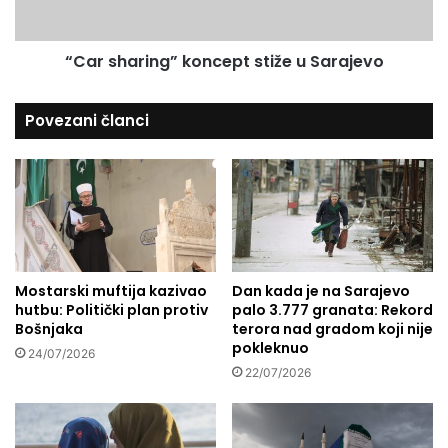
i
r
ć
i
e
“Car sharing” koncept stiže u Sarajevo
n
s
g
t
”
Povezani članci
v
k
a
o
r
n
n
c
o
e
s
p
t
t
.
s
”
Mostarski muftija kazivao
Dan kada je na Sarajevo
t
hutbu: Politički plan protiv
palo 3.777 granata: Rekord
-
i
Bošnjaka
terora nad gradom koji nije
t
ž
pokleknuo
r
e
24/07/2026
i
22/07/2026
u
d
S
e
a
s
r