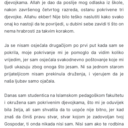
djevojkama. Allah je dao da poslije mog odlaska iz škole,
nakon završenog četvrtog razreda, ostanu pokrivene tri
djevojke. Allahu ekber! Nije bilo teško naslutiti kako svako
onaj ko nastoji da te povrijedi, u dubini sebe zavidi ti što on
nema hrabrosti za takvim korakom.
Ja se nisam osjećala drugačijom po prvi put kada sam se
pokrila, moje pokrivanje mi je pomoglo da vidim koliko
vrijedim, jer sam osjećala svakodnevno poštovanje koje mi
ljudi ukazuju zbog onoga što jesam. Ni sa jednom starom
prijateljicom nisam prekinula druženja, i vjerujem da je
naša ljubav samo ojačala.
Danas sam studentica na Islamskom pedagoškom fakultetu
i okružena sam pokrivenim djevojkama, što mi je oduvijek
bila želja, ali sam shvatila da to uopće nije bitno, jer kad
znaš da činiš pravu stvar, stvar kojom je zadovoljan tvoj
Gospodar, ti onda nikada nisi sam. Nisi sam ako te rodbina