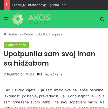
Pronicljiv i hrabar čovjek gubitak pretvara u dobit, a maloumna neznalica jedan neuspjeh pretvara u dva
Meni
Pr
Naslovna
/
Duhovnost
/
Poučne priče
Poučne priče
Upotpunila sam svoj iman
sa hidžabom
10/08/2013
263
4 minute čitanja
Kao i svako dijete, i ja sam imala sve najljepše osobine:
iskrenost, poštenje, pravednost… ali i ono najbitnije – bila
sam privržena svom Rabbu na svoj sopstveni način. Na