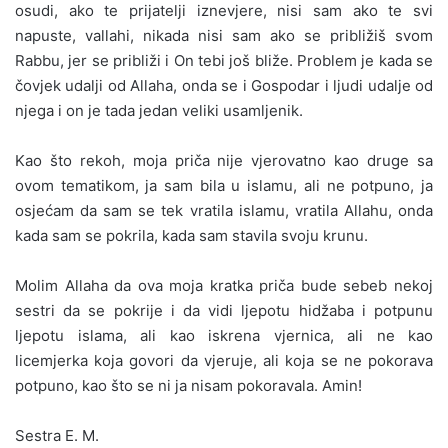
osudi, ako te prijatelji iznevjere, nisi sam ako te svi
napuste, vallahi, nikada nisi sam ako se približiš svom
Rabbu, jer se približi i On tebi još bliže. Problem je kada se
čovjek udalji od Allaha, onda se i Gospodar i ljudi udalje od
njega i on je tada jedan veliki usamljenik.
Kao što rekoh, moja priča nije vjerovatno kao druge sa
ovom tematikom, ja sam bila u islamu, ali ne potpuno, ja
osjećam da sam se tek vratila islamu, vratila Allahu, onda
kada sam se pokrila, kada sam stavila svoju krunu.
Molim Allaha da ova moja kratka priča bude sebeb nekoj
sestri da se pokrije i da vidi ljepotu hidžaba i potpunu
ljepotu islama, ali kao iskrena vjernica, ali ne kao
licemjerka koja govori da vjeruje, ali koja se ne pokorava
potpuno, kao što se ni ja nisam pokoravala. Amin!
Sestra E. M.