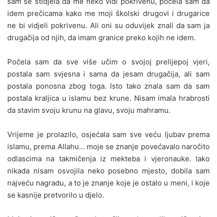
sam se stidjela da me neko vidi pokrivenu, počela sam da
idem prečicama kako me moji školski drugovi i drugarice
ne bi vidjeli pokrivenu. Ali oni su oduvijek znali da sam ja
drugačija od njih, da imam granice preko kojih ne idem.
Počela sam da sve više učim o svojoj prelijepoj vjeri,
postala sam svjesna i sama da jesam drugačija, ali sam
postala ponosna zbog toga. Isto tako znala sam da sam
postala kraljica u islamu bez krune. Nisam imala hrabrosti
da stavim svoju krunu na glavu, svoju mahramu.
Vrijeme je prolazilo, osjećala sam sve veću ljubav prema
islamu, prema Allahu… moje se znanje povećavalo naročito
odlascima na takmičenja iz mekteba i vjeronauke. Iako
nikada nisam osvojila neko posebno mjesto, dobila sam
najveću nagradu, a to je znanje koje je ostalo u meni, i koje
se kasnije pretvorilo u djelo.