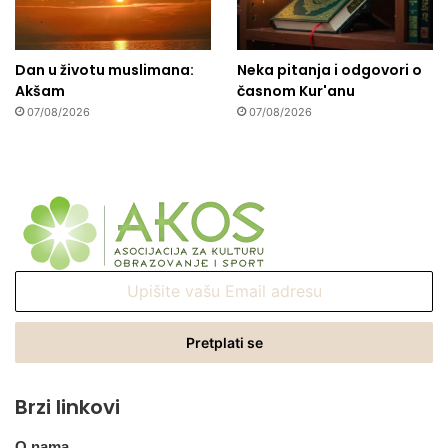
Dan u životu muslimana:
Neka pitanja i odgovori o
Akšam
časnom Kur'anu
07/08/2026
07/08/2026
Upišite
vašu
Email
adresu
Brzi linkovi
O nama