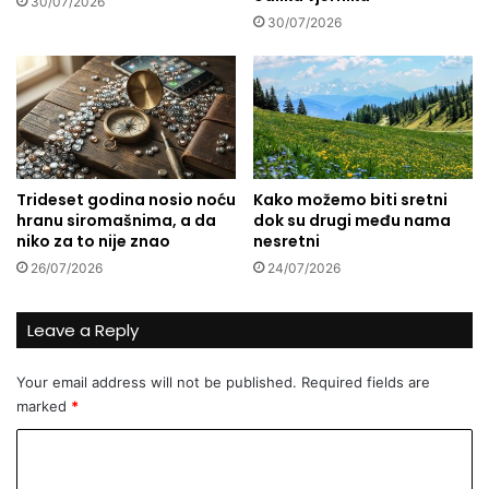
30/07/2026
a
a
30/07/2026
m
i
j
i
Trideset godina nosio noću
Kako možemo biti sretni
hranu siromašnima, a da
dok su drugi među nama
niko za to nije znao
nesretni
26/07/2026
24/07/2026
Leave a Reply
Your email address will not be published.
Required fields are
marked
*
C
o