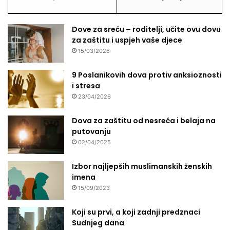
Dove za sreću – roditelji, učite ovu dovu
za zaštitu i uspjeh vaše djece
15/03/2026
9 Poslanikovih dova protiv anksioznosti
i stresa
23/04/2026
Dova za zaštitu od nesreća i belaja na
putovanju
02/04/2025
Izbor najljepših muslimanskih ženskih
imena
15/09/2023
Koji su prvi, a koji zadnji predznaci
Sudnjeg dana