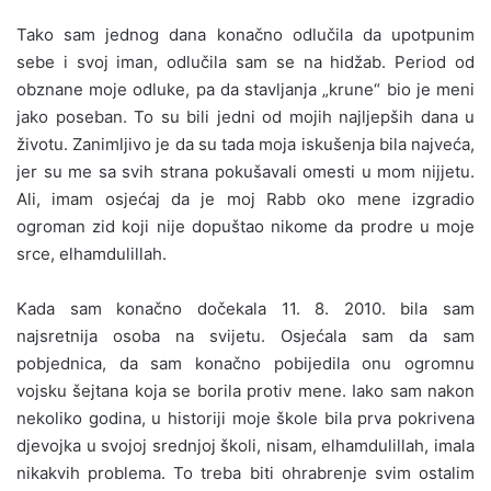
Tako sam jednog dana konačno odlučila da upotpunim
sebe i svoj iman, odlučila sam se na hidžab. Period od
obznane moje odluke, pa da stavljanja „krune“ bio je meni
jako poseban. To su bili jedni od mojih najljepših dana u
životu. Zanimljivo je da su tada moja iskušenja bila najveća,
jer su me sa svih strana pokušavali omesti u mom nijjetu.
Ali, imam osjećaj da je moj Rabb oko mene izgradio
ogroman zid koji nije dopuštao nikome da prodre u moje
srce, elhamdulillah.
Kada sam konačno dočekala 11. 8. 2010. bila sam
najsretnija osoba na svijetu. Osjećala sam da sam
pobjednica, da sam konačno pobijedila onu ogromnu
vojsku šejtana koja se borila protiv mene. Iako sam nakon
nekoliko godina, u historiji moje škole bila prva pokrivena
djevojka u svojoj srednjoj školi, nisam, elhamdulillah, imala
nikakvih problema. To treba biti ohrabrenje svim ostalim