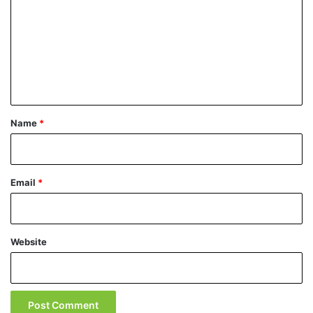
m
m
e
n
t
*
Name
*
Email
*
Website