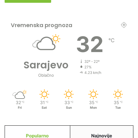
Vremenska prognoza
32
℃
Sarajevo
32º - 22º
27%
4.23 km/h
Oblačno
32
31
33
35
35
℃
℃
℃
℃
℃
Fri
Sat
Sun
Mon
Tue
Popularno
Najnovije