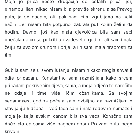
Moja je priča nešto drugačija od ostalih priča, jer,
elhamdulillah, nikad nisam bila previše skrenula sa Pravog
puta, ja se nadam, ali ipak sam bila izgubljena na neki
način. Jer nisam bila potpuno izabrala put kojim želim da
hodim. Davno, još kao mala djevojčica bila sam sebi
obećala da ću se pokriti u dvadesetoj godini, ali sam imala
želju za svojom krunom i prije, ali nisam imala hrabrosti za
tim.
Gubila sam se u svom lutanju, nisam nikako mogla shvatiti
gdje pripadam. Konstantno sam razmišljala kako srcem
pripadam pokrivenim djevojkama, a moja odjeća to naročito
ne odaje, i time više ličim džahilkama. Sa svojim
sedamnaest godina počela sam ozbiljno da razmišljam o
stavljanju hidžaba, i već tada sam imala redovne namaze i
moja je želja svakim danom bila sva veća. Konačno sam
dočekala da sama više nagnem onom Pravom putu nego
krivom.