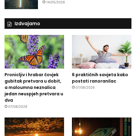
14/05/2026
Izdvajamo
Pronicljiv i hrabar čovjek
6 praktičnih savjeta kako
gubitak pretvara u dobit,
postati ranoranilac
a maloumna neznalica
07/08/2026
jedan neuspjeh pretvara u
dva
07/08/2026