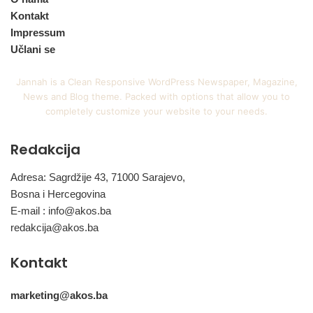
Kontakt
Impressum
Učlani se
Jannah is a Clean Responsive WordPress Newspaper, Magazine,
News and Blog theme. Packed with options that allow you to
completely customize your website to your needs.
Redakcija
Adresa: Sagrdžije 43, 71000 Sarajevo,
Bosna i Hercegovina
E-mail :
info@akos.ba
redakcija@akos.ba
Kontakt
marketing@akos.ba