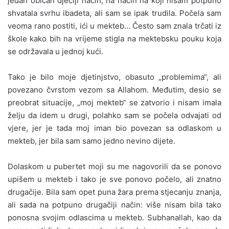
jedan običan dječiji način, na način na koji nisam potpuno
shvatala svrhu ibadeta, ali sam se ipak trudila. Počela sam
veoma rano postiti, ići u mekteb… Često sam znala trčati iz
škole kako bih na vrijeme stigla na mektebsku pouku koja
se održavala u jednoj kući.
Tako je bilo moje djetinjstvo, obasuto „problemima“, ali
povezano čvrstom vezom sa Allahom. Međutim, desio se
preobrat situacije, „moj mekteb“ se zatvorio i nisam imala
želju da idem u drugi, polahko sam se počela odvajati od
vjere, jer je tada moj iman bio povezan sa odlaskom u
mekteb, jer bila sam samo jedno nevino dijete.
Dolaskom u pubertet moji su me nagovorili da se ponovo
upišem u mekteb i tako je sve ponovo počelo, ali znatno
drugačije. Bila sam opet puna žara prema stjecanju znanja,
ali sada na potpuno drugačiji način: više nisam bila tako
ponosna svojim odlascima u mekteb. Subhanallah, kao da