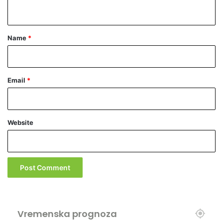
n
t
*
Name
*
Email
*
Website
Vremenska prognoza