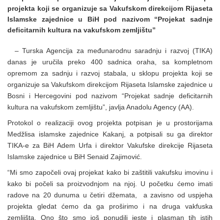
projekta koji se organizuje sa Vakufskom direkcijom Rijaseta
Islamske zajednice u BiH pod nazivom “Projekat sadnje
deficitarnih kultura na vakufskom zemljištu”
– Turska Agencija za međunarodnu saradnju i razvoj (TIKA)
danas je uručila preko 400 sadnica oraha, sa kompletnom
opremom za sadnju i razvoj stabala, u sklopu projekta koji se
organizuje sa Vakufskom direkcijom Rijaseta Islamske zajednice u
Bosni i Hercegovini pod nazivom “Projekat sadnje deficitarnih
kultura na vakufskom zemljištu”, javlja Anadolu Agency (AA).
Protokol o realizaciji ovog projekta potpisan je u prostorijama
Medžlisa islamske zajednice Kakanj, a potpisali su ga direktor
TIKA-e za BiH Adem Urfa i direktor Vakufske direkcije Rijaseta
Islamske zajednice u BiH Senaid Zajimović.
“Mi smo započeli ovaj projekat kako bi zaštitili vakufsku imovinu i
kako bi počeli sa proizvodnjom na njoj. U početku ćemo imati
radove na 20 dunuma u četiri džemata, a zavisno od uspjeha
projekta gledat ćemo da ga proširimo i na druga vakfuska
zemljišta. Ono što smo još ponudili jeste i plasman tih istih