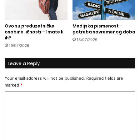
?
Ovo su preduzetničke
Medijska pismenost –
osobine ličnosti – Imate li
potreba savremenog doba
ih?
13/07/2026
16/07/2026
Leave a Reply
Your email address will not be published.
Required fields are
marked
*
C
o
m
m
e