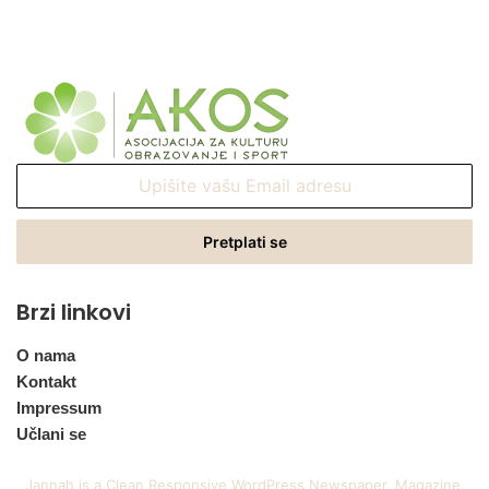
Upišite
vašu
Email
adresu
Brzi linkovi
O nama
Kontakt
Impressum
Učlani se
Jannah is a Clean Responsive WordPress Newspaper, Magazine,