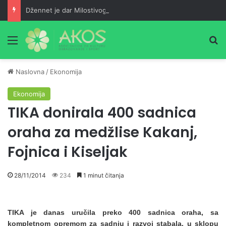
Džennet je dar Milostivog onima koji su cijeli život kucali na vrata Njegove milosti
Meni
Pr
Naslovna
/
Ekonomija
Ekonomija
TIKA donirala 400 sadnica
oraha za medžlise Kakanj,
Fojnica i Kiseljak
28/11/2014
234
1 minut čitanja
TIKA je danas uručila preko 400 sadnica oraha, sa
kompletnom opremom za sadnju i razvoj stabala, u sklopu