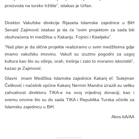
proizvoda na tursko tržište”, istakao je Urfan.
Direktor Vakufske direkcije Rijaseta Islamske zajednice u BiH
Senaid Zajimović istakao je da će “ovim projektom za sada biti
obuhvaćena tri medžlisa u Kakanju, Fojnici i Kiseljaku”.
“Naš plan je da slične projekte realiziramo u svim medžlisima gdje
imamo vakufsku imovinu. Vakufi su izuztno pogodni za uzgoj
kultura kao što su višnja, orah, trešnja i zato to moramo iskoristiti”,
kazao je Zajimović.
Glavni imam Medžlisa Islamske zajednice Kakanj ef. Sulejman
Čeliković i načelnik općine Kakanj Nermin Mandra izrazili su veliku
zahvalnost direktoru TIKA-e na ovoj vrijednoj donaciji, kao i
svemu onome što su do sada TIKA i Republika Turska učinile za
Islamsku zajednicu u BiH.
Akos.bA/AA