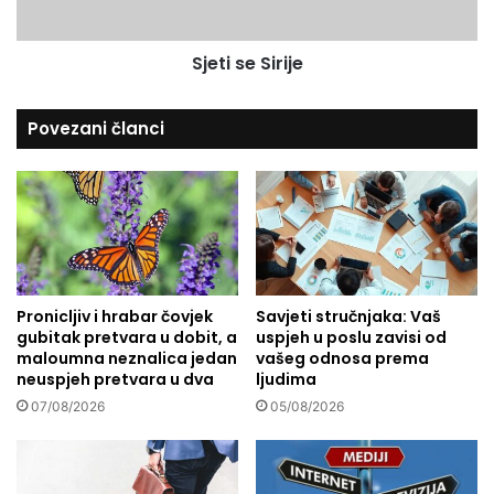
i
S
l
i
Sjeti se Sirije
i
r
o
i
g
j
Povezani članci
o
e
r
č
e
n
i
j
a
Pronicljiv i hrabar čovjek
Savjeti stručnjaka: Vaš
p
gubitak pretvara u dobit, a
uspjeh u poslu zavisi od
o
maloumna neznalica jedan
vašeg odnosa prema
l
neuspjeh pretvara u dva
ljudima
o
07/08/2026
05/08/2026
v
i
n
a