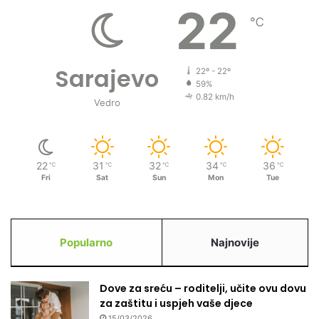
22
℃
Sarajevo
22º - 22º
59%
0.82 km/h
Vedro
22
31
32
34
36
℃
℃
℃
℃
℃
Fri
Sat
Sun
Mon
Tue
Popularno
Najnovije
Dove za sreću – roditelji, učite ovu dovu
za zaštitu i uspjeh vaše djece
15/03/2026