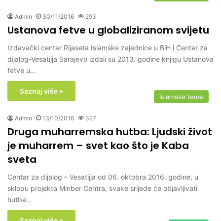
Admin
30/11/2016
293
Ustanova fetve u globaliziranom svijetu
Izdavački centar Rijaseta Islamske zajednice u BiH i Centar za
dijalog-Vesatijja Sarajevo izdali su 2013. godine knjigu Ustanova
fetve u…
Saznaj više »
Islamske teme
Admin
13/10/2016
327
Druga muharremska hutba: Ljudski život
je muharrem – svet kao što je Kaba
sveta
Centar za dijalog – Vesatijja od 06. oktobra 2016. godine, u
sklopu projekta Minber Centra, svake srijede će objavljivati
hutbe…
Saznaj više »