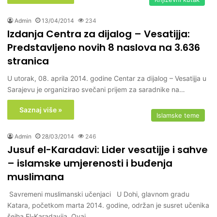
Admin
13/04/2014
234
Izdanja Centra za dijalog – Vesatijja:
Predstavljeno novih 8 naslova na 3.636
stranica
U utorak, 08. aprila 2014. godine Centar za dijalog – Vesatijja u
Sarajevu je organizirao svečani prijem za saradnike na…
Saznaj više »
Islamske teme
Admin
28/03/2014
246
Jusuf el-Karadavi: Lider vesatijje i sahve
– islamske umjerenosti i buđenja
muslimana
Savremeni muslimanski učenjaci U Dohi, glavnom gradu
Katara, početkom marta 2014. godine, održan je susret učenika
šejha El-Karadavija. Ovaj,…