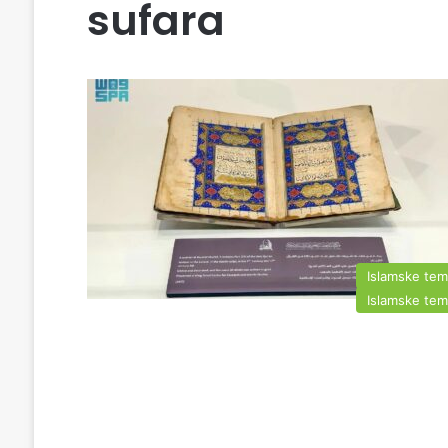
sufara
Islamske te
Islamske te