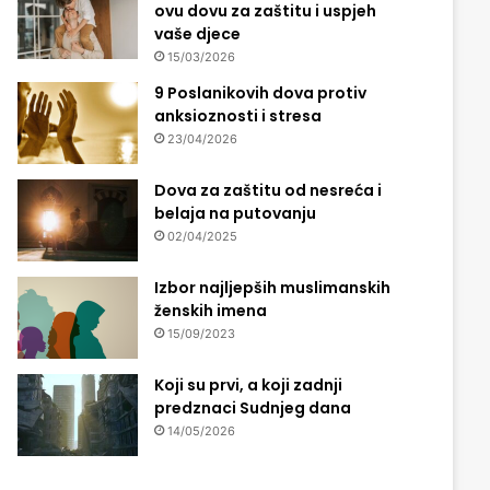
ovu dovu za zaštitu i uspjeh
vaše djece
15/03/2026
9 Poslanikovih dova protiv
anksioznosti i stresa
23/04/2026
Dova za zaštitu od nesreća i
belaja na putovanju
02/04/2025
Izbor najljepših muslimanskih
ženskih imena
15/09/2023
Koji su prvi, a koji zadnji
predznaci Sudnjeg dana
14/05/2026