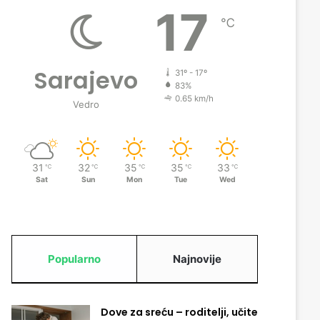
17
℃
Sarajevo
31º - 17º
83%
0.65 km/h
Vedro
31
32
35
35
33
℃
℃
℃
℃
℃
Sat
Sun
Mon
Tue
Wed
Popularno
Najnovije
Dove za sreću – roditelji, učite