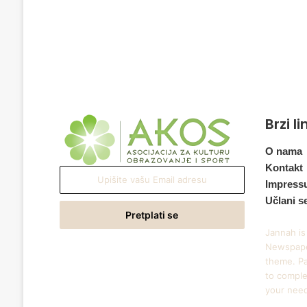
Brzi l
O nama
Kontakt
Upišite
Impress
vašu
Učlani s
Email
adresu
Jannah is
Newspape
theme. Pa
to comple
your nee