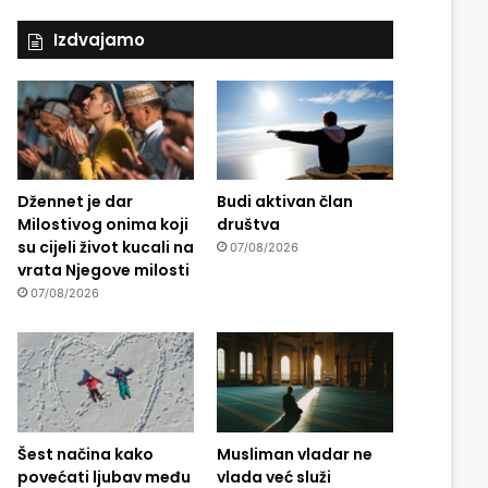
Izdvajamo
Džennet je dar
Budi aktivan član
Milostivog onima koji
društva
su cijeli život kucali na
07/08/2026
vrata Njegove milosti
07/08/2026
Šest načina kako
Musliman vladar ne
povećati ljubav među
vlada već služi