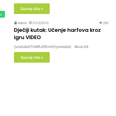
Saznaj više »
nu
Admin
21/12/2013
265
Dječiji kutak: Učenje harfova kroz
igru VIDEO
{youtube}TnlARJ0DvmI{/youtube} Akos.bA
Saznaj više »