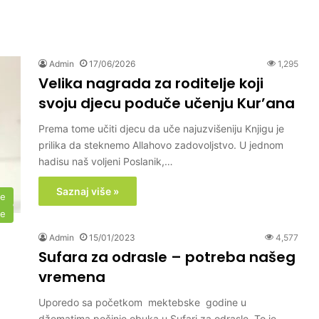
Admin
17/06/2026
1,295
Velika nagrada za roditelje koji
svoju djecu poduče učenju Kur’ana
Prema tome učiti djecu da uče najuzvišeniju Knjigu je
prilika da steknemo Allahovo zadovoljstvo. U jednom
hadisu naš voljeni Poslanik,…
Saznaj više »
me
me
Admin
15/01/2023
4,577
Sufara za odrasle – potreba našeg
vremena
Uporedo sa početkom mektebske godine u
džematima počinje obuka u Sufari za odrasle. To je