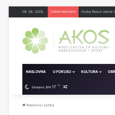
08. 08. 2026.
Zadnje objavljeno
NASLOVNA
U FOKUSU
KULTURA
OBR
℃
17
Random članak
Sarajevo, BiH
Naslovna
/
sufara