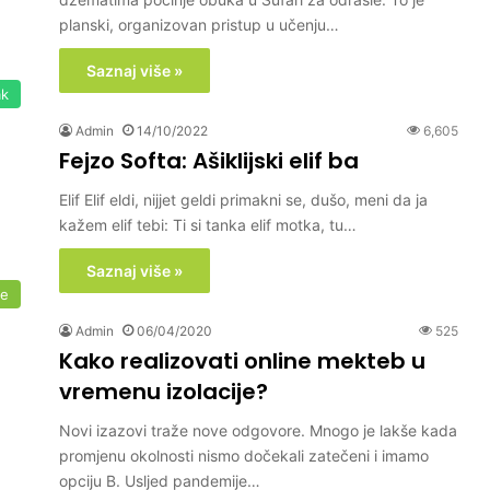
planski, organizovan pristup u učenju…
Saznaj više »
ak
Admin
14/10/2022
6,605
Fejzo Softa: Ašiklijski elif ba
Elif Elif eldi, nijjet geldi primakni se, dušo, meni da ja
kažem elif tebi: Ti si tanka elif motka, tu…
Saznaj više »
me
Admin
06/04/2020
525
Kako realizovati online mekteb u
vremenu izolacije?
Novi izazovi traže nove odgovore. Mnogo je lakše kada
promjenu okolnosti nismo dočekali zatečeni i imamo
opciju B. Usljed pandemije…