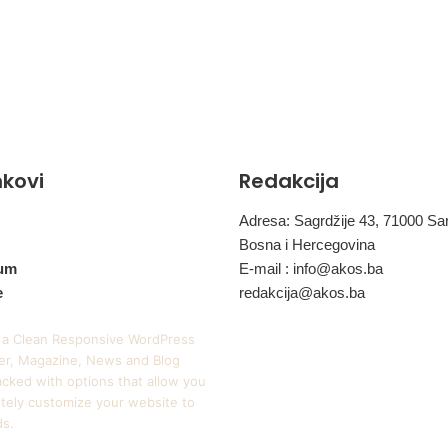
inkovi
Redakcija
Adresa: Sagrdžije 43, 71000 Sa
Bosna i Hercegovina
um
E-mail :
info@akos.ba
e
redakcija@akos.ba
 a Clean Responsive WordPress
r, Magazine, News and Blog
cked with options that allow you
tely customize your website to
ds.