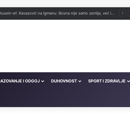
Hutba Reisul-uleme Husein-ef. Kavazović na Igmanu: Bosna nije samo zemlja, već ideja za koju se živi
AZOVANJE I ODGOJ
DUHOVNOST
SPORT I ZDRAVLJE