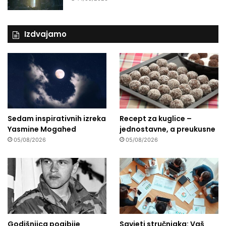
Izdvajamo
Sedam inspirativnih izreka
Recept za kuglice –
Yasmine Mogahed
jednostavne, a preukusne
05/08/2026
05/08/2026
Godišnjica pogibije
Savjeti stručnjaka: Vaš