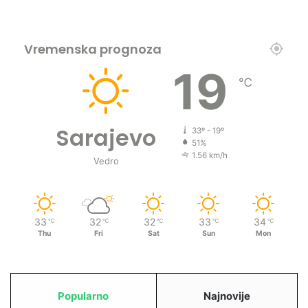
Vremenska prognoza
19
℃
Sarajevo
33º - 19º
51%
1.56 km/h
Vedro
33
32
32
33
34
℃
℃
℃
℃
℃
Thu
Fri
Sat
Sun
Mon
Popularno
Najnovije