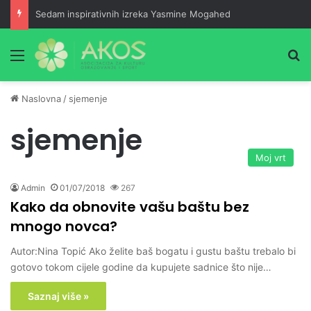
Sedam inspirativnih izreka Yasmine Mogahed
Meni
Pr
Naslovna
/
sjemenje
sjemenje
Moj vrt
Admin
01/07/2018
267
Kako da obnovite vašu baštu bez
mnogo novca?
Autor:Nina Topić Ako želite baš bogatu i gustu baštu trebalo bi
gotovo tokom cijele godine da kupujete sadnice što nije…
Saznaj više »