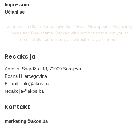
Impressum
Učlani se
Jannah is a Clean Responsive WordPress Newspaper, Magazine,
News and Blog theme. Packed with options that allow you to
completely customize your website to your needs.
Redakcija
Adresa: Sagrdžije 43, 71000 Sarajevo,
Bosna i Hercegovina
E-mail :
info@akos.ba
redakcija@akos.ba
Kontakt
marketing@akos.ba