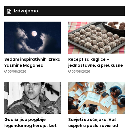
Izdvajamo
Sedam inspirativnih izreka
Recept za kuglice –
Yasmine Mogahed
jednostavne, a preukusne
05/08/2026
05/08/2026
Godišnjica pogibije
Savjeti stručnjaka: Vaš
legendarnog heroja: Izet
uspjeh u poslu zavisi od