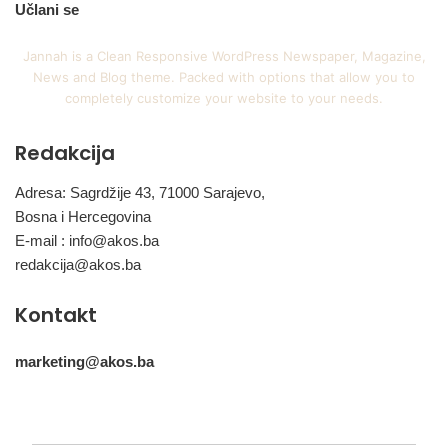
Učlani se
Jannah is a Clean Responsive WordPress Newspaper, Magazine,
News and Blog theme. Packed with options that allow you to
completely customize your website to your needs.
Redakcija
Adresa: Sagrdžije 43, 71000 Sarajevo,
Bosna i Hercegovina
E-mail :
info@akos.ba
redakcija@akos.ba
Kontakt
marketing@akos.ba