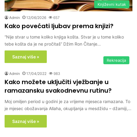
Književni kutak
Admin
12/06/2026
657
Kako povećati ljubav prema knjizi?
“Nije stvar u tome koliko knjiga košta. Stvar je u tome koliko
tebe košta da je ne pročitaš” Džim Ron Čitanje…
Saznaj više »
Rekreacija
Admin
17/04/2022
983
Kako možete uključiti vježbanje u
ramazansku svakodnevnu rutinu?
Moj omiljen period u godini je za vrijeme mjeseca ramazana. To
je mjesec obožavanja Allaha, okupljanja u mesdžidu – džamiji,…
Saznaj više »