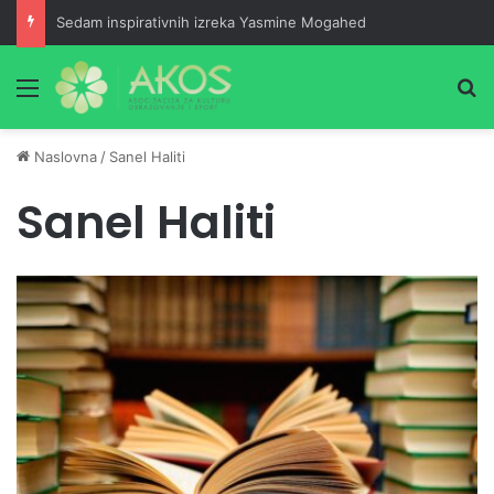
Sedam inspirativnih izreka Yasmine Mogahed
Meni
Pr
Naslovna
/
Sanel Haliti
Sanel Haliti