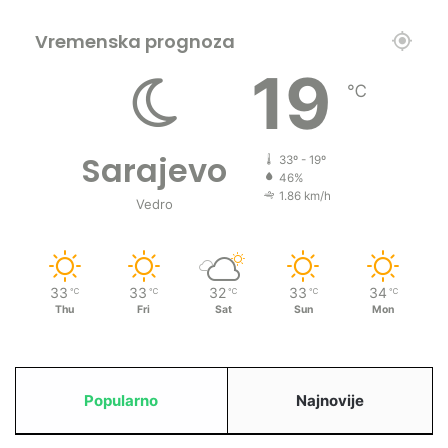
Vremenska prognoza
19
℃
Sarajevo
33º - 19º
46%
1.86 km/h
Vedro
33
33
32
33
34
℃
℃
℃
℃
℃
Thu
Fri
Sat
Sun
Mon
Popularno
Najnovije