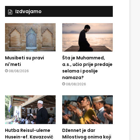
Izdvajamo
Musibeti su pravi
Šta je Muhammed,
ni'meti
a.s., učio prije predaje
selama i poslije
08/08/2026
namaza?
08/08/2026
Hutba Reisul-uleme
Džennet je dar
Husein-ef. Kavazović
Milostivog onima koji