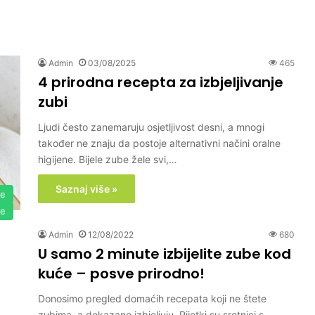
Admin
03/08/2025
465
4 prirodna recepta za izbjeljivanje
zubi
Ljudi često zanemaruju osjetljivost desni, a mnogi
također ne znaju da postoje alternativni načini oralne
higijene. Bijele zube žele svi,…
Saznaj više »
je
je
Admin
12/08/2022
680
U samo 2 minute izbijelite zube kod
kuće – posve prirodno!
Donosimo pregled domaćih recepata koji ne štete
zubima, a dokazano izbjeljuju. Rijetki su sretnici s