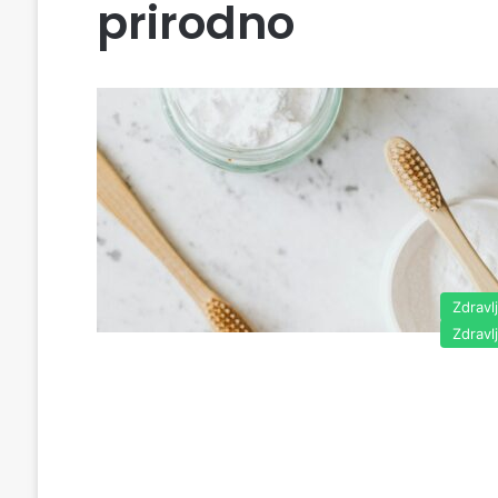
prirodno
Zdravl
Zdravl