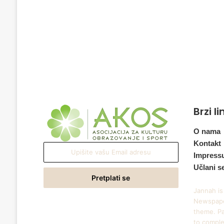
Brzi l
O nama
Kontakt
Upišite
Impress
vašu
Učlani s
Email
adresu
Jannah is
Newspape
theme. Pa
to comple