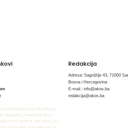
inkovi
Redakcija
Adresa: Sagrdžije 43, 71000 Sa
Bosna i Hercegovina
um
E-mail :
info@akos.ba
e
redakcija@akos.ba
 a Clean Responsive WordPress
r, Magazine, News and Blog
cked with options that allow you
tely customize your website to