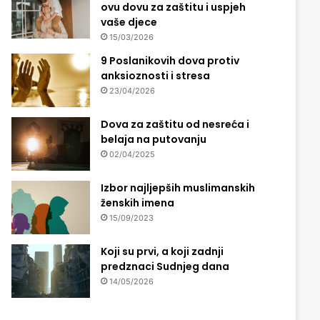
ovu dovu za zaštitu i uspjeh
vaše djece
15/03/2026
9 Poslanikovih dova protiv
anksioznosti i stresa
23/04/2026
Dova za zaštitu od nesreća i
belaja na putovanju
02/04/2025
Izbor najljepših muslimanskih
ženskih imena
15/09/2023
Koji su prvi, a koji zadnji
predznaci Sudnjeg dana
14/05/2026