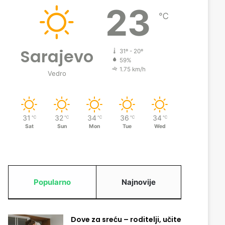
23
℃
Sarajevo
31º - 20º
59%
1.75 km/h
Vedro
31
32
34
36
34
℃
℃
℃
℃
℃
Sat
Sun
Mon
Tue
Wed
Popularno
Najnovije
Dove za sreću – roditelji, učite