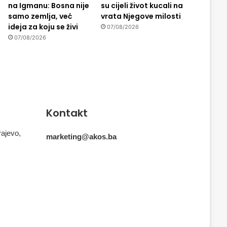
na Igmanu: Bosna nije
su cijeli život kucali na
samo zemlja, već
vrata Njegove milosti
ideja za koju se živi
07/08/2026
07/08/2026
Kontakt
rajevo,
marketing@akos.ba