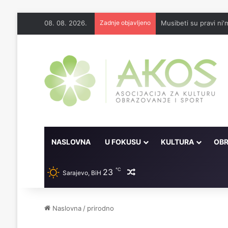
08. 08. 2026.
Zadnje objavljeno
Musibeti su pravi ni'
NASLOVNA
U FOKUSU
KULTURA
OBR
℃
23
Random članak
Sarajevo, BiH
Naslovna
/
prirodno