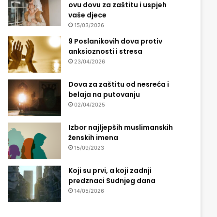
ovu dovu za zaštitu i uspjeh
vaše djece
15/03/2026
9 Poslanikovih dova protiv
anksioznosti i stresa
23/04/2026
Dova za zaštitu od nesreća i
belaja na putovanju
02/04/2025
Izbor najljepših muslimanskih
ženskih imena
15/09/2023
Koji su prvi, a koji zadnji
predznaci Sudnjeg dana
14/05/2026