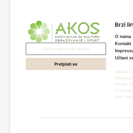
Brzi l
O nama
Kontakt
Upišite
Impress
vašu
Učlani s
Email
adresu
Jannah is
Newspape
theme. Pa
to comple
your nee