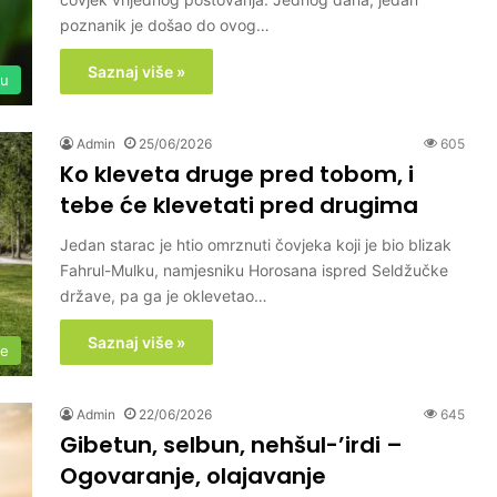
poznanik je došao do ovog…
Saznaj više »
su
Admin
25/06/2026
605
Ko kleveta druge pred tobom, i
tebe će klevetati pred drugima
Jedan starac je htio omrznuti čovjeka koji je bio blizak
Fahrul-Mulku, namjesniku Horosana ispred Seldžučke
države, pa ga je oklevetao…
Saznaj više »
me
Admin
22/06/2026
645
Gibetun, selbun, nehšul-’irdi –
Ogovaranje, olajavanje