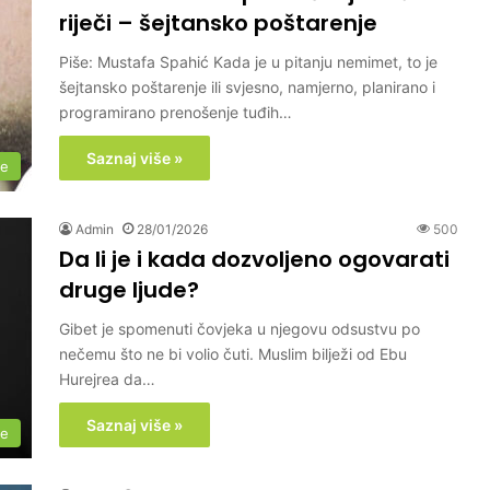
riječi – šejtansko poštarenje
Piše: Mustafa Spahić Kada je u pitanju nemimet, to je
šejtansko poštarenje ili svjesno, namjerno, planirano i
programirano prenošenje tuđih…
Saznaj više »
me
Admin
28/01/2026
500
Da li je i kada dozvoljeno ogovarati
druge ljude?
Gibet je spomenuti čovjeka u njegovu odsustvu po
nečemu što ne bi volio čuti. Muslim bilježi od Ebu
Hurejrea da…
Saznaj više »
me