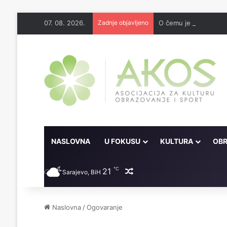
07. 08. 2026.
Zadnje objavljeno
O čemu je sve pisao 
NASLOVNA
U FOKUSU
KULTURA
OBR
℃
21
Random članak
Sarajevo, BiH
Naslovna
/
Ogovaranje