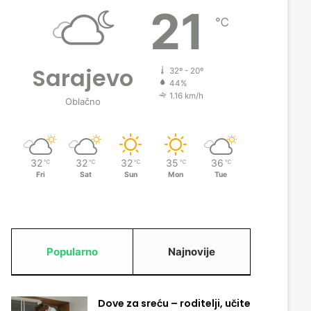
21
℃
Sarajevo
32º - 20º
44%
1.16 km/h
Oblačno
32
32
32
35
36
℃
℃
℃
℃
℃
Fri
Sat
Sun
Mon
Tue
Popularno
Najnovije
Dove za sreću – roditelji, učite