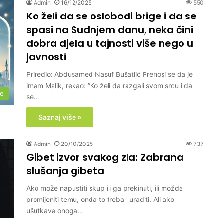
Admin
16/12/2025
550
Ko želi da se oslobodi brige i da se
spasi na Sudnjem danu, neka čini
dobra djela u tajnosti više nego u
javnosti
Priredio: Abdusamed Nasuf Bušatlić Prenosi se da je
imam Malik, rekao: ”Ko želi da razgali svom srcu i da
me
se…
Saznaj više »
Admin
20/10/2025
737
Gibet izvor svakog zla: Zabrana
slušanja gibeta
Ako može napustiti skup ili ga prekinuti, ili možda
promijeniti temu, onda to treba i uraditi. Ali ako
ušutkava onoga…