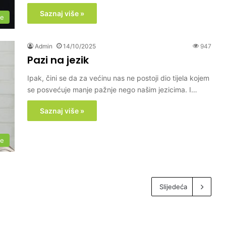
Saznaj više »
me
Admin
14/10/2025
947
Pazi na jezik
Ipak, čini se da za većinu nas ne postoji dio tijela kojem
se posvećuje manje pažnje nego našim jezicima. I…
Saznaj više »
me
Slijedeća