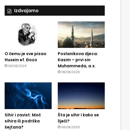
Izdvajamo
O čemu je sve pisao
Poslanikova djeca:
Husein ef. Đozo
Kasim – prvi sin
Muhammeda, a.s.
06/08/2026
06/08/2026
Sihir i zavist: Moć
Šta je sihir i kako se
sihira ili podrška
liječi?
šejtana?
06/08/2026