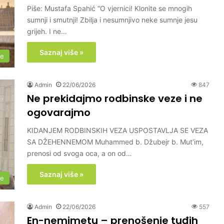
Piše: Mustafa Spahić “O vjernici! Klonite se mnogih
sumnji i smutnji! Zbilja i nesumnjivo neke sumnje jesu
grijeh. I ne…
Saznaj više »
me
Admin
22/06/2026
847
Ne prekidajmo rodbinske veze i ne
ogovarajmo
KIDANJEM RODBINSKIH VEZA USPOSTAVLJA SE VEZA
SA DŽEHENNEMOM Muhammed b. Džubejr b. Mut’im,
prenosi od svoga oca, a on od…
Saznaj više »
me
Admin
22/06/2026
557
En-nemimetu – prenošenje tuđih