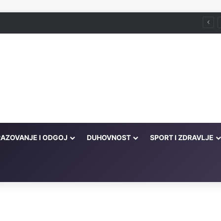
Husein ef. Đozo
AZOVANJE I ODGOJ
DUHOVNOST
SPORT I ZDRAVLJE