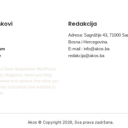
inkovi
Redakcija
Adresa: Sagrdžije 43, 71000 Sa
Bosna i Hercegovina
um
E-mail :
info@akos.ba
e
redakcija@akos.ba
 a Clean Responsive WordPress
r, Magazine, News and Blog
cked with options that allow you
tely customize your website to
ds.
Akos © Copyright 2026, Sva prava zadržana.