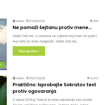
Admin
01/08/2026
669
Ne pomaži šejtanu protiv mene…
Vidjet ćeš me, s vremena na vrijeme moj iman će pasti i
moj nefs će dušu nadjačati. Vidjet ćeš me…
Saznaj više »
st
Admin
05/07/2026
6,302
Praktično: Isprobajte Sokratov test
protiv ogovaranja
U staroj Grčkoj, Sokrat je imao reputaciju kao mudar
čovjek vrijednog poštovanja. Jednog dana, jedan