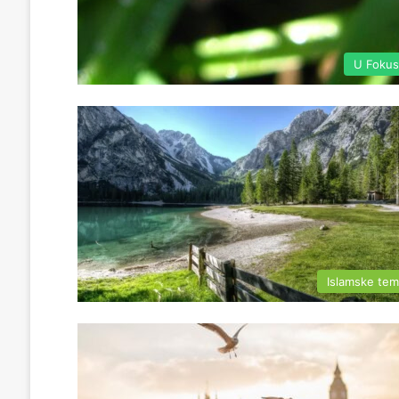
U Foku
Islamske te