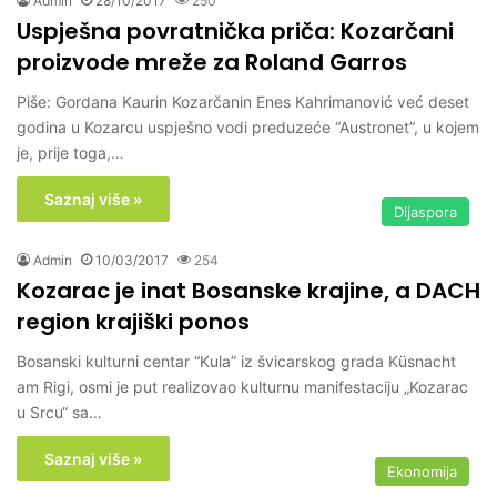
Admin
28/10/2017
250
Uspješna povratnička priča: Kozarčani
proizvode mreže za Roland Garros
Piše: Gordana Kaurin Kozarčanin Enes Kahrimanović već deset
godina u Kozarcu uspješno vodi preduzeće “Austronet”, u kojem
je, prije toga,…
Saznaj više »
Dijaspora
Admin
10/03/2017
254
Kozarac je inat Bosanske krajine, a DACH
region krajiški ponos
Bosanski kulturni centar “Kula” iz švicarskog grada Küsnacht
am Rigi, osmi je put realizovao kulturnu manifestaciju „Kozarac
u Srcu“ sa…
Saznaj više »
Ekonomija