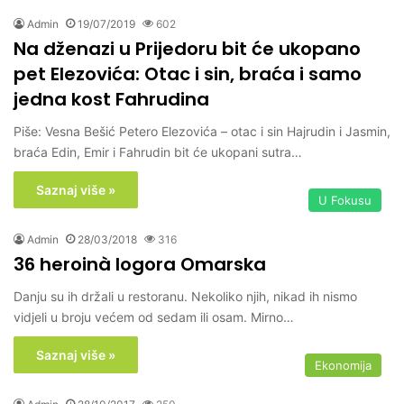
Admin
19/07/2019
602
Na dženazi u Prijedoru bit će ukopano
pet Elezovića: Otac i sin, braća i samo
jedna kost Fahrudina
Piše: Vesna Bešić Petero Elezovića – otac i sin Hajrudin i Jasmin,
braća Edin, Emir i Fahrudin bit će ukopani sutra…
Saznaj više »
U Fokusu
Admin
28/03/2018
316
36 heroinà logora Omarska
Danju su ih držali u restoranu. Nekoliko njih, nikad ih nismo
vidjeli u broju većem od sedam ili osam. Mirno…
Saznaj više »
Ekonomija