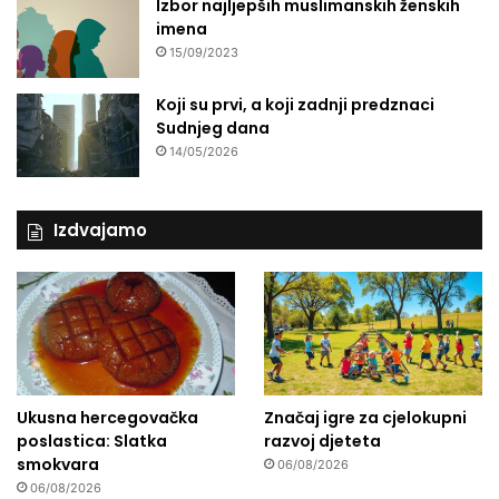
Izbor najljepših muslimanskih ženskih
imena
15/09/2023
Koji su prvi, a koji zadnji predznaci
Sudnjeg dana
14/05/2026
Izdvajamo
Ukusna hercegovačka
Značaj igre za cjelokupni
poslastica: Slatka
razvoj djeteta
smokvara
06/08/2026
06/08/2026