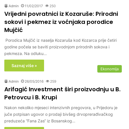
Admin
11/02/2017
250
Vrijedni povratnici iz Kozaruše: Prirodni
sokovi i pekmez iz voćnjaka porodice
Mujčić
Porodica Mujčić iz naselja Kozaruša kod Kozarca prije četiri
godine počela se baviti proizvodnjom prirodnih sokova i
pekmeza. Na odluku…
Saznaj više »
Ekonomija
Admin
26/05/2016
259
Arifagić Investment širi proizvodnju u B.
Petrovcu i B. Krupi
Nakon nekoliko mjeseci intenzivnih pregovora, u Prijedoru je
juče potpisan ugovor o prodaji bivšeg drvoprerađivačkog
preduzeća “Fana Zas“ iz Bosanskog…