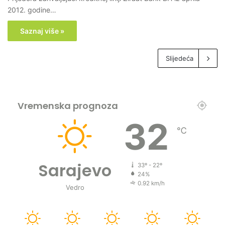
2012. godine…
Saznaj više »
Slijedeća
Vremenska prognoza
32
℃
Sarajevo
33º - 22º
24%
0.92 km/h
Vedro