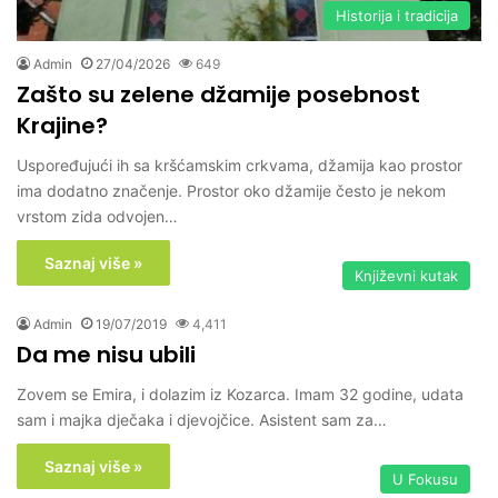
Historija i tradicija
Admin
27/04/2026
649
Zašto su zelene džamije posebnost
Krajine?
Uspoređujući ih sa kršćamskim crkvama, džamija kao prostor
ima dodatno značenje. Prostor oko džamije često je nekom
vrstom zida odvojen…
Saznaj više »
Književni kutak
Admin
19/07/2019
4,411
Da me nisu ubili
Zovem se Emira, i dolazim iz Kozarca. Imam 32 godine, udata
sam i majka dječaka i djevojčice. Asistent sam za…
Saznaj više »
U Fokusu