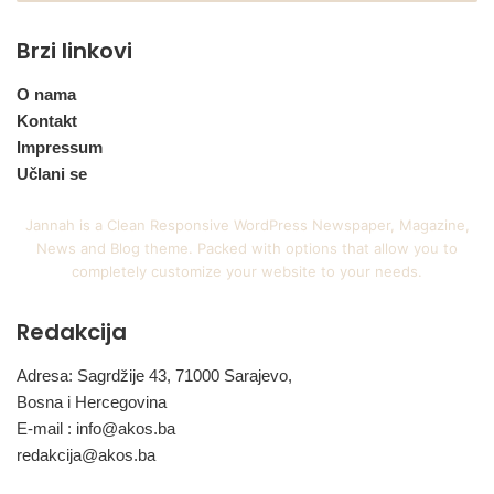
Brzi linkovi
O nama
Kontakt
Impressum
Učlani se
Jannah is a Clean Responsive WordPress Newspaper, Magazine,
News and Blog theme. Packed with options that allow you to
completely customize your website to your needs.
Redakcija
Adresa: Sagrdžije 43, 71000 Sarajevo,
Bosna i Hercegovina
E-mail :
info@akos.ba
redakcija@akos.ba