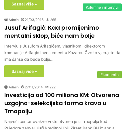
Saznaj više »
Kolumne i intervjui
Admin
21/03/2016
265
Jusuf Arifagić: Kad promijenimo
mentalni sklop, biće nam bolje
Intervju s Jusufom Arifagićem, vlasnikom i direktorom
kompanije Arifagić Investement u Kozarcu Čvrsto vjerujete da
ima šanse da bude bolje…
Saznaj više »
Ekonomija
Admin
27/11/2014
222
Investicija od 100 miliona KM: Otvorena
uzgojno-selekcijska farma krava u
Trnopolju
Najveći centar ovakve vrste otvoren je u Trnopolju kod
Prijedora zahvaljujući kreditnoj liniji Ziraat Bank BH iz aprila