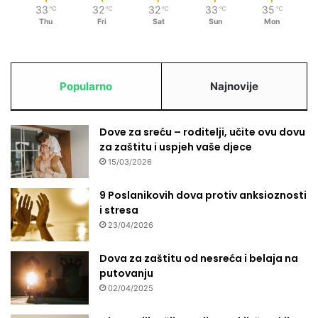
33
32
32
33
35
℃
℃
℃
℃
℃
Thu
Fri
Sat
Sun
Mon
Popularno
Najnovije
Dove za sreću – roditelji, učite ovu dovu
za zaštitu i uspjeh vaše djece
15/03/2026
9 Poslanikovih dova protiv anksioznosti
i stresa
23/04/2026
Dova za zaštitu od nesreća i belaja na
putovanju
02/04/2025