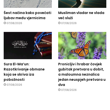
Šest načina kako povećati
Musliman vladar ne vlada
ljubav među vjernicima
već služi
07/08/2026
07/08/2026
Sura El-Ma’un:
Pronicljiv i hrabar čovjek
Razotkrivanje obmane
gubitak pretvara u dobit,
koja se skriva iza
a maloumna neznalica
pobožnosti
jedan neuspjeh pretvara u
dva
07/08/2026
07/08/2026