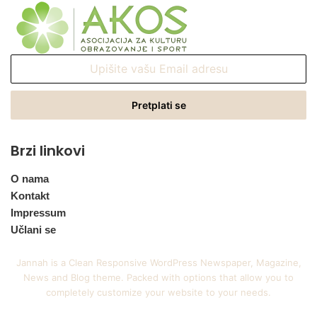
Upišite
vašu
Email
adresu
Brzi linkovi
O nama
Kontakt
Impressum
Učlani se
Jannah is a Clean Responsive WordPress Newspaper, Magazine,
News and Blog theme. Packed with options that allow you to
completely customize your website to your needs.