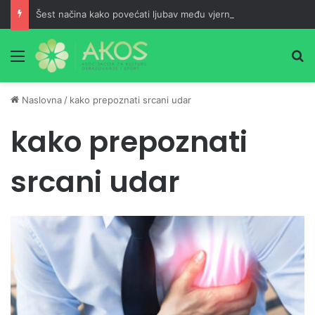
Šest načina kako povećati ljubav među vjernicima
Meni
Pr
Naslovna
/
kako prepoznati srcani udar
kako prepoznati
srcani udar