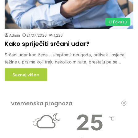
U Fokusu
Admin
21/07/2026
1,226
Kako spriječiti srčani udar?
Srčani udar kod žena – simptomi: neugoda, pritisak i osjećaj
težine u prsima koji traju nekoliko minuta, prestaju pa se…
Saznaj više »
Vremenska prognoza
25
℃