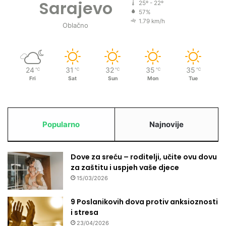
Sarajevo
25º - 22º
57%
1.79 km/h
Oblačno
24
31
32
35
35
℃
℃
℃
℃
℃
Fri
Sat
Sun
Mon
Tue
Popularno
Najnovije
Dove za sreću – roditelji, učite ovu dovu
za zaštitu i uspjeh vaše djece
15/03/2026
9 Poslanikovih dova protiv anksioznosti
i stresa
23/04/2026