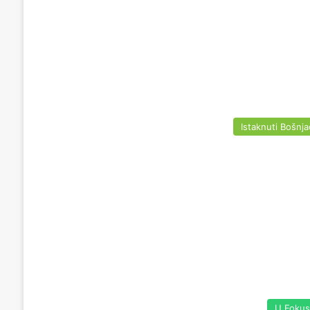
Istaknuti Bošnja
U Foku