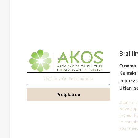
Brzi l
O nama
Kontakt
Upišite
Impress
vašu
Učlani s
Email
adresu
Jannah is
Newspape
theme. Pa
to comple
your nee