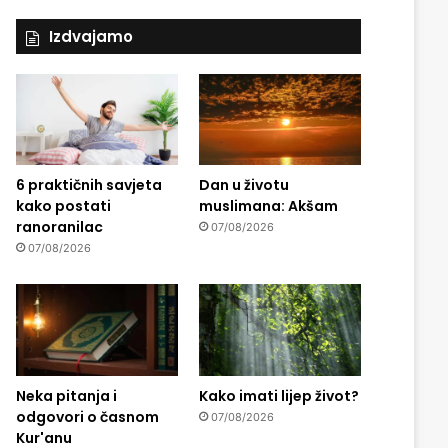
Izdvajamo
6 praktičnih savjeta
Dan u životu
kako postati
muslimana: Akšam
ranoranilac
07/08/2026
07/08/2026
Neka pitanja i
Kako imati lijep život?
odgovori o časnom
07/08/2026
Kur'anu