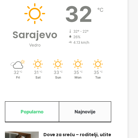
32
℃
Sarajevo
32º - 22º
26%
4.13 km/h
Vedro
32
31
33
35
35
℃
℃
℃
℃
℃
Fri
Sat
Sun
Mon
Tue
Popularno
Najnovije
Dove za sreću – roditelji, učite