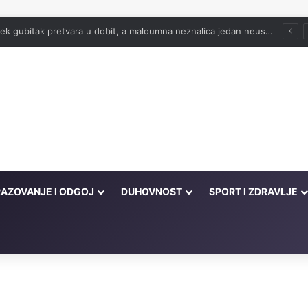
ako postati ranoranilac
AZOVANJE I ODGOJ
DUHOVNOST
SPORT I ZDRAVLJE