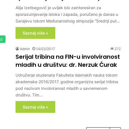
Alija Izetbegović je uvijek bio zainteresiran za
sporazumjevanje istoka i zapada, poručeno je danas u
Sarajevu tokom Međunarodnog simpozija “Srednji put…
Saznaj više »
ed
Admin
14/03/2017
272
Serijal tribina na FIN-u involviranost
mladih u društvu: dr. Nerzuk Ćurak
Udruženje studenata Fakulteta islamskih nauka tokom
akademske 2016/2017. godine organizira serijal tribina
pod nazivom Involviranost mladih u savremenom
društvu. Tim…
Saznaj više »