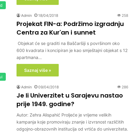
ed
Admin
18/04/2018
258
Projekat FIN-a: Podržimo izgradnju
Centra za Kur'an i sunnet
Objekat će se graditi na Baščaršiji s površinom oko
600 kvadrata i koncipiran je kao smještajni objekat s 12
apartmana…
Saznaj više »
ui
Admin
09/04/2018
286
Je li Univerzitet u Sarajevu nastao
prije 1949. godine?
Autor: Zehra Alispahić Proljeće je vrijeme velikih
kampanja koje promoviraju znanje i izvrsnost različitih
odgojno-obrazovnih institucija od vrtića do univerziteta.
…