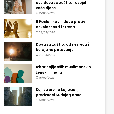
ovu dovu za zaštitu i uspjeh
vaše djece
15/03/2026
9 Poslanikovih dova protiv
anksioznosti i stresa
23/04/2026
Dova za zaštitu od nesreća i
belaja na putovanju
02/04/2025
Izbor najljepših muslimanskih
ženskih imena
15/09/2023
Koji su prvi, a koji zadnji
predznaci Sudnjeg dana
14/05/2026