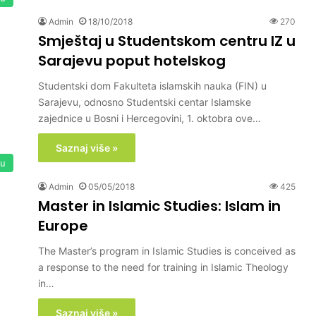
Admin
18/10/2018
270
Smještaj u Studentskom centru IZ u
Sarajevu poput hotelskog
Studentski dom Fakulteta islamskih nauka (FIN) u
Sarajevu, odnosno Studentski centar Islamske
zajednice u Bosni i Hercegovini, 1. oktobra ove…
Saznaj više »
su
Admin
05/05/2018
425
Master in Islamic Studies: Islam in
Europe
The Master’s program in Islamic Studies is conceived as
a response to the need for training in Islamic Theology
in…
Saznaj više »