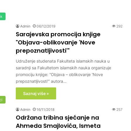
ak
Admin
06/12/2019
292
Sarajevska promocija knjige
"Objava-oblikovanje 'Nove
prepoznatljivosti'"
Udruženje studenata Fakulteta islamskih nauka u
saradnji sa Fakultetom islamskih nauka organizuje
promociju knjige: “Objava – oblikovanje ‘Nove
prepoznatljivosti'” autora…
Saznaj više »
ci
Admin
16/11/2018
257
Održana tribina sjećanje na
Ahmeda Smajlovića, Ismeta