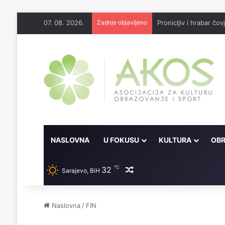
07. 08. 2026.
Zadnje objavljeno
6 praktičnih savjeta k
NASLOVNA
U FOKUSU
KULTURA
OBR
℃
32
Random članak
Sarajevo, BiH
Naslovna
/
FIN