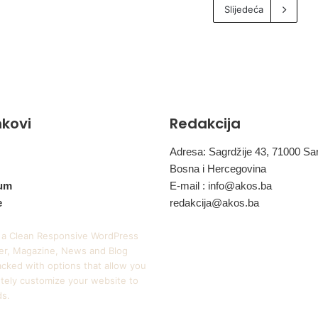
Slijedeća
inkovi
Redakcija
Adresa: Sagrdžije 43, 71000 Sa
Bosna i Hercegovina
um
E-mail :
info@akos.ba
e
redakcija@akos.ba
 a Clean Responsive WordPress
r, Magazine, News and Blog
cked with options that allow you
tely customize your website to
ds.