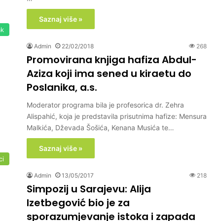
Saznaj više »
ak
Admin
22/02/2018
268
Promovirana knjiga hafiza Abdul-
Aziza koji ima sened u kiraetu do
Poslanika, a.s.
Moderator programa bila je profesorica dr. Zehra
Alispahić, koja je predstavila prisutnima hafize: Mensura
Malkića, Dževada Šošića, Kenana Musića te…
Saznaj više »
ci
Admin
13/05/2017
218
Simpozij u Sarajevu: Alija
Izetbegović bio je za
sporazumjevanje istoka i zapada