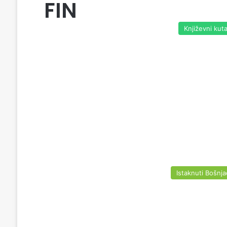
FIN
Književni kut
Istaknuti Bošnja