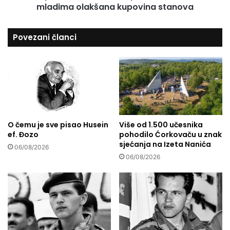
p
mladima olakšana kupovina stanova
b
o
a
z
n
Povezani članci
o
k
r
e
i
i
š
O
n
p
e
ć
u
i
m
n
j
O čemu je sve pisao Husein
Više od 1.500 učesnika
e
ef. Đozo
pohodilo Ćorkovaču u znak
e
N
sjećanja na Izeta Nanića
t
o
06/08/2026
n
v
06/08/2026
o
i
s
G
t
r
i
a
d
m