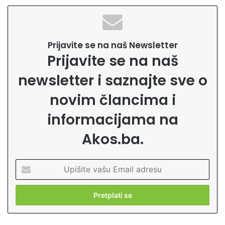
Prijavite se na naš Newsletter
Prijavite se na naš
newsletter i saznajte sve o
novim člancima i
informacijama na
Akos.ba.
U
p
i
š
i
t