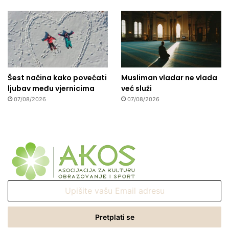
Šest načina kako povećati
Musliman vladar ne vlada
ljubav među vjernicima
već služi
07/08/2026
07/08/2026
Upišite
vašu
Email
adresu