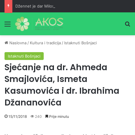
Džennet je dar Milostivog onima koji su cijeli život kucali na vrata Njegove milosti
Meni
Pr
Naslovna
/
Kultura i tradicija
/
Istaknuti Bošnjaci
Istaknuti Bošnjaci
Sjećanje na dr. Ahmeda
Smajlovića, Ismeta
Kasumovića i dr. Ibrahima
Džananovića
15/11/2018
240
Prije minutu