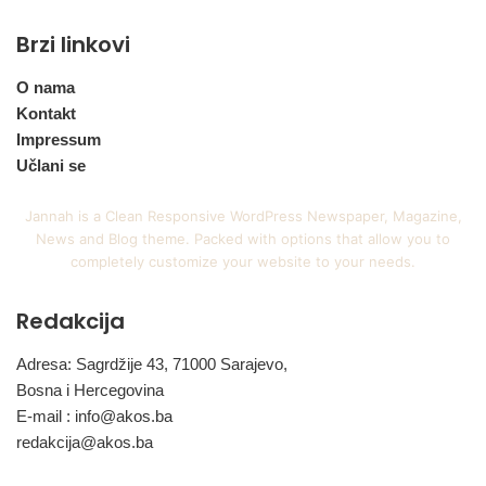
Brzi linkovi
O nama
Kontakt
Impressum
Učlani se
Jannah is a Clean Responsive WordPress Newspaper, Magazine,
News and Blog theme. Packed with options that allow you to
completely customize your website to your needs.
Redakcija
Adresa: Sagrdžije 43, 71000 Sarajevo,
Bosna i Hercegovina
E-mail :
info@akos.ba
redakcija@akos.ba