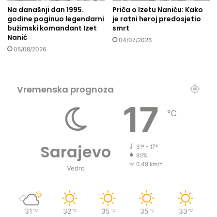
l
Na današnji dan 1995.
Priča o Izetu Naniću: Kako
a
godine poginuo legendarni
je ratni heroj predosjetio
d
bužimski komandant Izet
smrt
i
Nanić
04/07/2026
m
05/08/2026
a
o
l
a
Vremenska prognoza
k
17
š
℃
a
n
a
k
Sarajevo
31º - 17º
u
80%
p
0.49 km/h
Vedro
o
v
i
n
31
32
35
35
33
℃
℃
℃
℃
℃
a