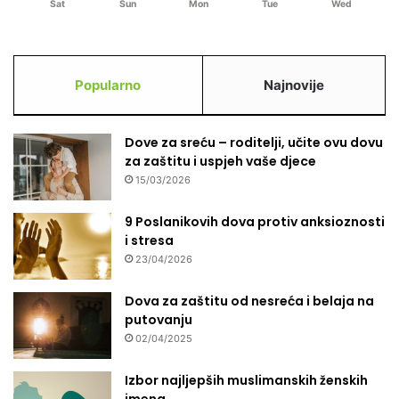
Sat
Sun
Mon
Tue
Wed
s
t
a
n
Popularno
Najnovije
o
v
a
Dove za sreću – roditelji, učite ovu dovu
za zaštitu i uspjeh vaše djece
15/03/2026
9 Poslanikovih dova protiv anksioznosti
i stresa
23/04/2026
Dova za zaštitu od nesreća i belaja na
putovanju
02/04/2025
Izbor najljepših muslimanskih ženskih