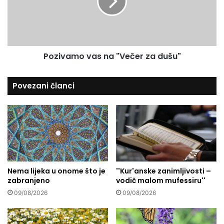
i
v
j
a
e
m
m
o
e
v
Pozivamo vas na "Večer za dušu"
o
a
s
s
m
n
Povezani članci
a
a
n
"
s
V
k
e
e
č
v
e
l
r
a
z
Nema lijeka u onome što je
''Kur'anske zanimljivosti –
d
a
zabranjeno
vodič malom mufessiru''
a
d
v
u
09/08/2026
09/08/2026
i
š
n
u
e
"