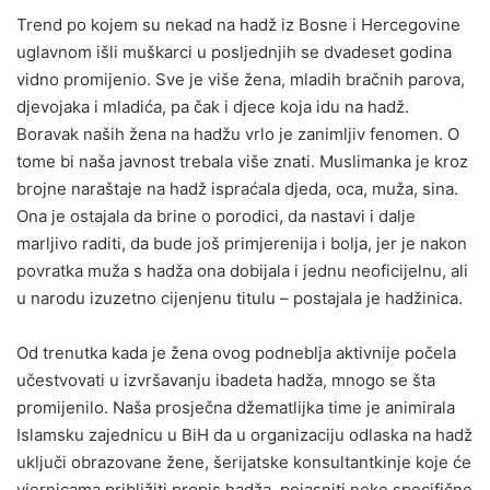
Trend po kojem su nekad na hadž iz Bosne i Hercegovine
uglavnom išli muškarci u posljednjih se dvadeset godina
vidno promijenio. Sve je više žena, mladih bračnih parova,
djevojaka i mladića, pa čak i djece koja idu na hadž.
Boravak naših žena na hadžu vrlo je zanimljiv fenomen. O
tome bi naša javnost trebala više znati. Muslimanka je kroz
brojne naraštaje na hadž ispraćala djeda, oca, muža, sina.
Ona je ostajala da brine o porodici, da nastavi i dalje
marljivo raditi, da bude još primjerenija i bolja, jer je nakon
povratka muža s hadža ona dobijala i jednu neoficijelnu, ali
u narodu izuzetno cijenjenu titulu – postajala je hadžinica.
Od trenutka kada je žena ovog podneblja aktivnije počela
učestvovati u izvršavanju ibadeta hadža, mnogo se šta
promijenilo. Naša prosječna džematlijka time je animirala
Islamsku zajednicu u BiH da u organizaciju odlaska na hadž
uključi obrazovane žene, šerijatske konsultantkinje koje će
vjernicama približiti propis hadža, pojasniti neke specifične