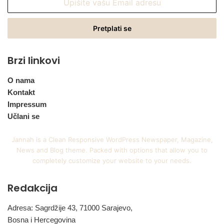
vašu
Email
adresu
Brzi linkovi
O nama
Kontakt
Impressum
Učlani se
Jannah is a Clean Responsive WordPress Newspaper, Magazine,
News and Blog theme. Packed with options that allow you to
completely customize your website to your needs.
Redakcija
Adresa: Sagrdžije 43, 71000 Sarajevo,
Bosna i Hercegovina