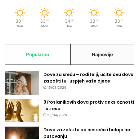
30
33
34
33
33
℃
℃
℃
℃
℃
Sun
Mon
Tue
Wed
Thu
Popularno
Najnovije
Dove za sreću – roditelji, učite ovu dovu
za zaštitu i uspjeh vaše djece
15/03/2026
9 Poslanikovih dova protiv anksioznosti
i stresa
23/04/2026
Dova za zaštitu od nesreća i belaja na
putovanju