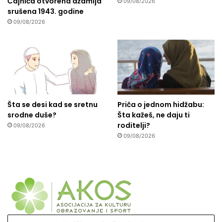
Čajniča otvorena džamija
09/08/2026
srušena 1943. godine
09/08/2026
Šta se desi kad se sretnu
Priča o jednom hidžabu:
srodne duše?
Šta kažeš, ne daju ti
roditelji?
09/08/2026
09/08/2026
Upišite