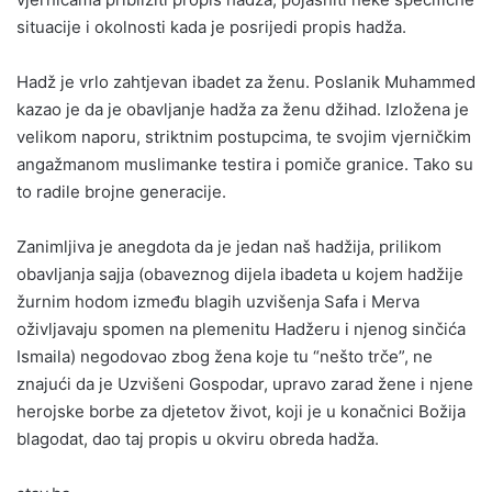
situacije i okolnosti kada je posrijedi propis hadža.
Hadž je vrlo zahtjevan ibadet za ženu. Poslanik Muhammed
kazao je da je obavljanje hadža za ženu džihad. Izložena je
velikom naporu, striktnim postupcima, te svojim vjerničkim
angažmanom muslimanke testira i pomiče granice. Tako su
to radile brojne generacije.
Zanimljiva je anegdota da je jedan naš hadžija, prilikom
obavljanja sajja (obaveznog dijela ibadeta u kojem hadžije
žurnim hodom između blagih uzvišenja Safa i Merva
oživljavaju spomen na plemenitu Hadžeru i njenog sinčića
Ismaila) negodovao zbog žena koje tu “nešto trče”, ne
znajući da je Uzvišeni Gospodar, upravo zarad žene i njene
herojske borbe za djetetov život, koji je u konačnici Božija
blagodat, dao taj propis u okviru obreda hadža.