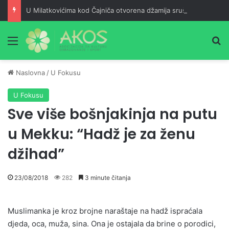
U Milatkovićima kod Čajniča otvorena džamija srušena 1943. godine
Meni
Pr
Naslovna
/
U Fokusu
U Fokusu
Sve više bošnjakinja na putu
u Mekku: “Hadž je za ženu
džihad”
23/08/2018
282
3 minute čitanja
Muslimanka je kroz brojne naraštaje na hadž ispraćala
djeda, oca, muža, sina. Ona je ostajala da brine o porodici,