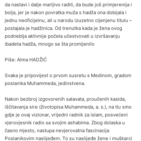
da nastavi i dalje marljivo raditi, da bude još primjerenija i
bolja, jer je nakon povratka muža s hadža ona dobijala i
jednu neoficijelnu, ali u narodu izuzetno cijenjenu titulu –
postajala je hadžinica. Od trenutka kada je žena ovog
podneblja aktivnije počela učestvovati u izvršavanju
ibadeta hadža, mnogo se šta promijenilo
Piše: Alma HADŽIĆ
Svaka je pripovijest o prvom susretu s Medinom, gradom
poslanika Muhammeda, jedinstvena.
Nakon bezbroj izgovorenih salavata, proučenih kasida,
iščitavanja sire (životopisa Muhammeda, a. s.), na tlu smo
gdje je ovaj vizionar, vrijedni radnik za islam, posvećeni
vjerovjesnik radio sa svojim ashabima. Zbog dolaska u
časno mjesto, nastupa nevjerovatna fascinacija
Poslanikovim naslijeđem. To su naslijeđe žene i muškarci