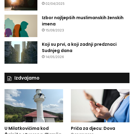
02/04/2025
Izbor najljepših muslimanskih ženskih
imena
15/09/2023
Koji su prvi, a koji zadnji predznaci
Sudnjeg dana
14/05/2026
Izdvajamo
U Milatkovićima kod
Priča za djecu: Dova