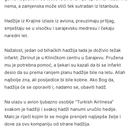
nema, a zamjenska može stići tek sutradan iz Istanbula.
Hadžije iz Krajine izlaze iz aviona, preuzimaju prtljag,
smještaju se u visočku i sarajevsku medresu i čekaju
naredni let.
Nažalost, jedan od bihaćkih hadžija tada je doživio težak
infarkt. Zbrinut je u Kliničkom centru u Sarajevu. Pružena
mu je potrebna pomoć, a ljekari su kazali da bi se infarkt
desio da su prema ranijem planu hadžije bile na letu. Allah
najbolje zna, ali posljedice bi bile kobne. Ako Bog da,
hadžija će se oporaviti i, nadamo se, obaviti hadž.
Na ulazu u avion ljubazno osoblje “Turkish Airlinesa”
svakom je hadžiji i svakoj hadži hanumi uručilo hedije.
Malo je riječi kojim bi se mogle prenijeti najljepše želje i
dove za ovu kompaniju od strane hadžija.