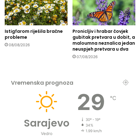
Istigfarom riješila bračne
Pronicljiv i hrabar čovjek
probleme
gubitak pretvara u dobit, a
maloumna neznalica jedan
08/08/2026
neuspjeh pretvara u dva
07/08/2026
Vremenska prognoza
29
℃
Sarajevo
30º - 19º
34%
1.99 km/h
Vedro