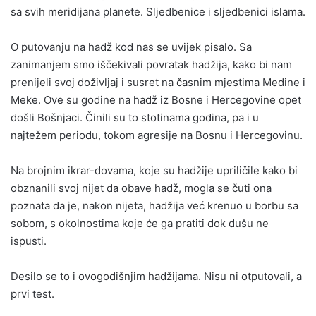
sa svih meridijana planete. Sljedbenice i sljedbenici islama.
O putovanju na hadž kod nas se uvijek pisalo. Sa
zanimanjem smo iščekivali povratak hadžija, kako bi nam
prenijeli svoj doživljaj i susret na časnim mjestima Medine i
Meke. Ove su godine na hadž iz Bosne i Hercegovine opet
došli Bošnjaci. Činili su to stotinama godina, pa i u
najtežem periodu, tokom agresije na Bosnu i Hercegovinu.
Na brojnim ikrar-dovama, koje su hadžije upriličile kako bi
obznanili svoj nijet da obave hadž, mogla se čuti ona
poznata da je, nakon nijeta, hadžija već krenuo u borbu sa
sobom, s okolnostima koje će ga pratiti dok dušu ne
ispusti.
Desilo se to i ovogodišnjim hadžijama. Nisu ni otputovali, a
prvi test.