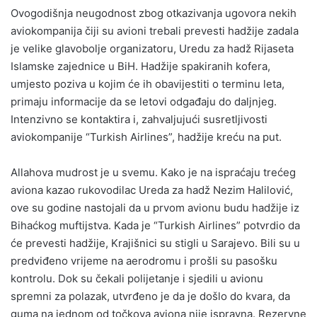
Ovogodišnja neugodnost zbog otkazivanja ugovora nekih
aviokompanija čiji su avioni trebali prevesti hadžije zadala
je velike glavobolje organizatoru, Uredu za hadž Rijaseta
Islamske zajednice u BiH. Hadžije spakiranih kofera,
umjesto poziva u kojim će ih obavijestiti o terminu leta,
primaju informacije da se letovi odgađaju do daljnjeg.
Intenzivno se kontaktira i, zahvaljujući susretljivosti
aviokompanije “Turkish Airlines”, hadžije kreću na put.
Allahova mudrost je u svemu. Kako je na ispraćaju trećeg
aviona kazao rukovodilac Ureda za hadž Nezim Halilović,
ove su godine nastojali da u prvom avionu budu hadžije iz
Bihaćkog muftijstva. Kada je “Turkish Airlines” potvrdio da
će prevesti hadžije, Krajišnici su stigli u Sarajevo. Bili su u
predviđeno vrijeme na aerodromu i prošli su pasošku
kontrolu. Dok su čekali polijetanje i sjedili u avionu
spremni za polazak, utvrđeno je da je došlo do kvara, da
guma na jednom od točkova aviona nije ispravna. Rezervne