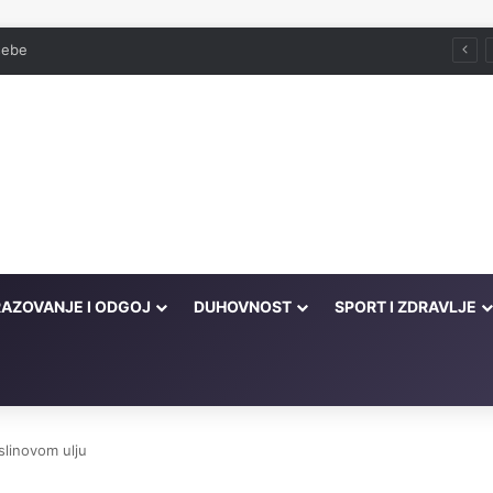
 sebe
AZOVANJE I ODGOJ
DUHOVNOST
SPORT I ZDRAVLJE
slinovom ulju