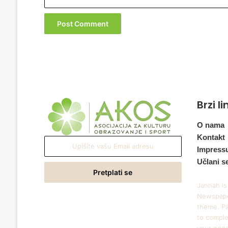
Brzi l
O nama
Kontakt
Upišite
Impress
vašu
Učlani s
Email
adresu
Jannah is
Newspape
theme. Pa
to comple