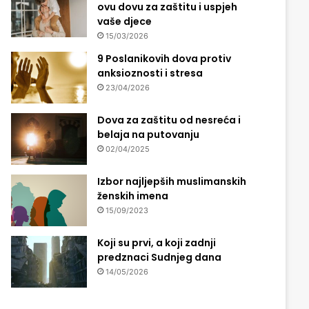
ovu dovu za zaštitu i uspjeh
vaše djece
15/03/2026
9 Poslanikovih dova protiv
anksioznosti i stresa
23/04/2026
Dova za zaštitu od nesreća i
belaja na putovanju
02/04/2025
Izbor najljepših muslimanskih
ženskih imena
15/09/2023
Koji su prvi, a koji zadnji
predznaci Sudnjeg dana
14/05/2026