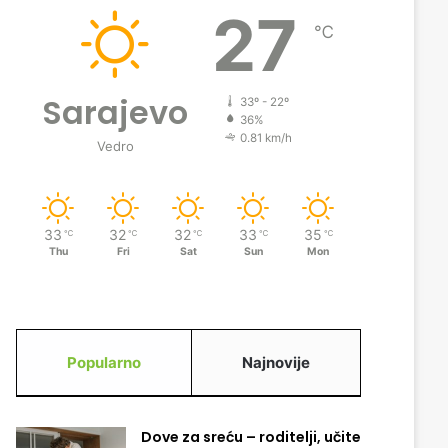
27
℃
Sarajevo
33º - 22º
36%
0.81 km/h
Vedro
33
32
32
33
35
℃
℃
℃
℃
℃
Thu
Fri
Sat
Sun
Mon
Popularno
Najnovije
Dove za sreću – roditelji, učite