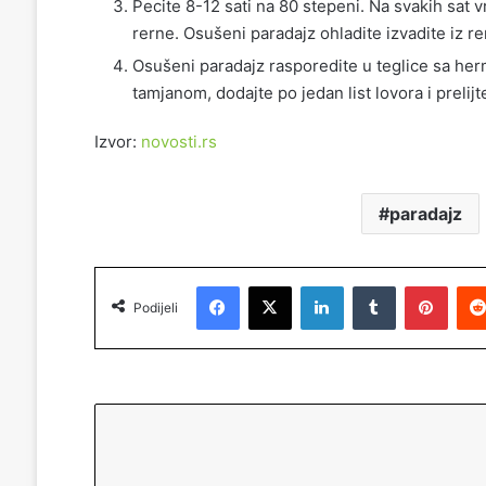
Pecite 8-12 sati na 80 stepeni. Na svakih sat 
rerne. Osušeni paradajz ohladite izvadite iz rer
Osušeni paradajz rasporedite u teglice sa he
tamjanom, dodajte po jedan list lovora i prelij
Izvor:
novosti.rs
paradajz
Facebook
X
LinkedIn
Tumblr
Pinterest
Podijeli