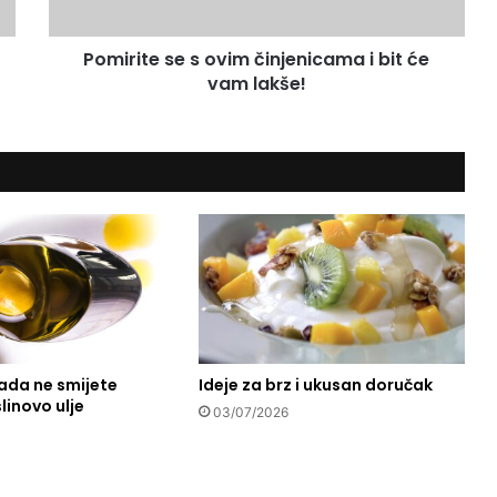
e
s
Pomirite se s ovim činjenicama i bit će
e
vam lakše!
s
o
v
i
m
č
i
n
j
e
n
i
c
kada ne smijete
Ideje za brz i ukusan doručak
a
linovo ulje
m
03/07/2026
a
i
b