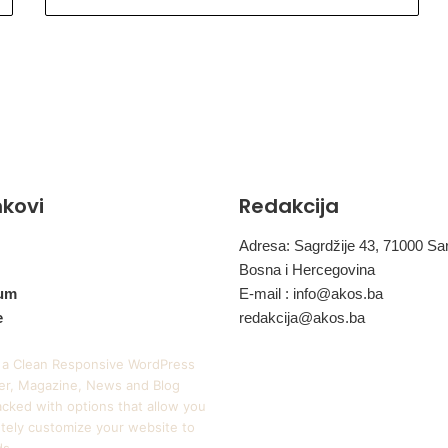
inkovi
Redakcija
Adresa: Sagrdžije 43, 71000 Sa
Bosna i Hercegovina
um
E-mail :
info@akos.ba
e
redakcija@akos.ba
 a Clean Responsive WordPress
r, Magazine, News and Blog
cked with options that allow you
tely customize your website to