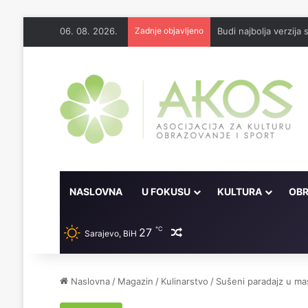
06. 08. 2026.
Zadnje objavljeno
Budi najbolja verzija
NASLOVNA
U FOKUSU
KULTURA
OBR
℃
27
Random članak
Sarajevo, BiH
Naslovna
/
Magazin
/
Kulinarstvo
/
Sušeni paradajz u ma