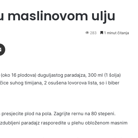
u maslinovom ulju
283
1 minut čitanja
Podijeli putem Emaila
 (oko 16 plodova) duguljastog paradajza, 300 ml (1 šolja)
ice suhog timijana, 2 osušena lovorova lista, so i biber
 presjecite plod na pola. Zagrijte rernu na 80 stepeni.
a izdubljeni paradajz rasporedite u plehu obloženom masnim