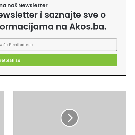
e na naš Newsletter
ewsletter i saznajte sve o
formacijama na Akos.ba.
P
o
m
i
r
i
t