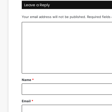
Leave a Reply
Your email address will not be published.
Required fields
C
o
m
m
e
n
t
*
Name
*
Email
*