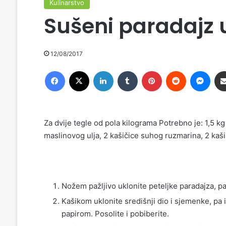
Kulinarstvo
Sušeni paradajz 
12/08/2017
Facebook
X
LinkedIn
Tumblr
Pinterest
Reddit
Messenger
Za dvije tegle od pola kilograma Potrebno je: 1,5 kg
maslinovog ulja, 2 kašičice suhog ruzmarina, 2 kašič
Nožem pažljivo uklonite peteljke paradajza, pa
Kašikom uklonite središnji dio i sjemenke, p
papirom. Posolite i pobiberite.