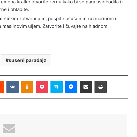
vremena kratko otvorite rernu kako bi se para oslobodila iz
ne i ohladite.
rmetičkim zatvaranjem, pospite osušenim ruzmarinom i
te maslinovim uljem. Zatvorite i čuvajte na hladnom.
suseni paradajz
Reddit
VKontakte
Odnoklassniki
Pocket
Skype
Messenger
Podijeli putem Emaila
Printaj