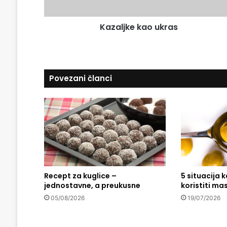
l
e
a
k
d
Kazaljke kao ukras
a
r
o
e
u
s
k
u
r
Povezani članci
a
s
Recept za kuglice –
5 situacija 
jednostavne, a preukusne
koristiti mas
05/08/2026
19/07/2026