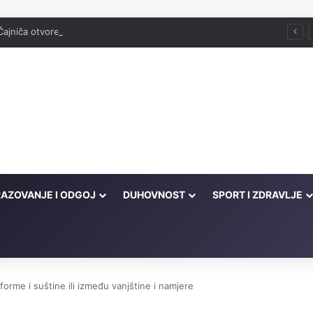
Čajniča otvorena džamija srušena 1943. godine
AZOVANJE I ODGOJ
DUHOVNOST
SPORT I ZDRAVLJE
orme i suštine ili između vanjštine i namjere