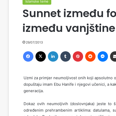
Islamske teme
Sunnet između for
između vanjštine
29/07/2013
Facebook
X
LinkedIn
Tumblr
Pinterest
Reddit
Messenger
Uzmi za primjer neumoljivost onih koji apsolutno o
dopuštaju imam Ebu Hanife i njegovi učenici, a kako 
generacija.
Dokaz ovih neumoljivih (doslovnjaka) jeste to št
određenim prehrambenim artiklima: datulama, s