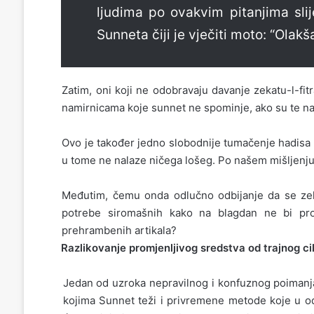
ljudima po ovakvim pitanjima slij
Sunneta čiji je vječiti moto: “Olakš
Zatim, oni koji ne odobravaju davanje zekatu-l-f
namirnicama koje sunnet ne spominje, ako su te na
Ovo je također jedno slobodnije tumačenje hadisa i
u tome ne nalaze ničega lošeg. Po našem mišljenju, 
Međutim, čemu onda odlučno odbijanje da se zeka
potrebe siromašnih kako na blagdan ne bi pros
prehrambenih artikala?
Razlikovanje promjenljivog sredstva od trajnog cil
Jedan od uzroka nepravilnog i konfuznog poimanja S
kojima Sunnet teži i privremene metode koje u o