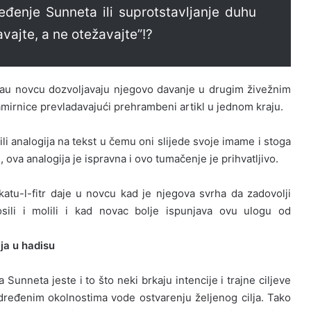
eđenje Sunneta ili suprotstavljanje duhu
avajte, a ne otežavajte”!?
itrau novcu dozvoljavaju njegovo davanje u drugim živežnim
mirnice prevladavajući prehrambeni artikl u jednom kraju.
li analogija na tekst u čemu oni slijede svoje imame i stoga
ova analogija je ispravna i ovo tumačenje je prihvatljivo.
tu-l-fitr daje u novcu kad je njegova svrha da zadovolji
ili i molili i kad novac bolje ispunjava ovu ulogu od
ja u hadisu
unneta jeste i to što neki brkaju intencije i trajne ciljeve
dređenim okolnostima vode ostvarenju željenog cilja. Tako