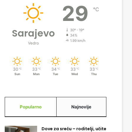
29
℃
Sarajevo
30º - 19º
34%
1.99 km/h
Vedro
30
33
34
33
33
℃
℃
℃
℃
℃
Sun
Mon
Tue
Wed
Thu
Popularno
Najnovije
Dove za sreću – roditelji, učite