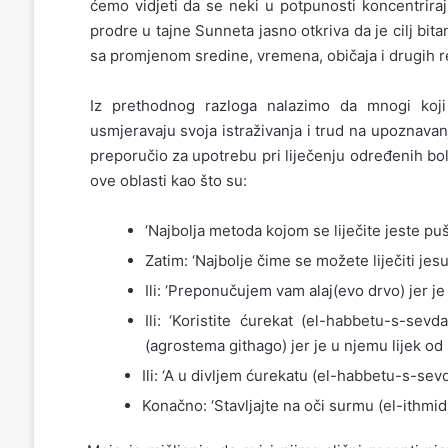
ćemo vidjeti da se neki u potpunosti koncentrira
prodre u tajne Sunneta jasno otkriva da je cilj bita
sa promjenom sredine, vremena, običaja i drugih re
Iz prethodnog razloga nalazimo da mnogi koj
usmjeravaju svoja istraživanja i trud na upoznavanje
preporučio za upotrebu pri liječenju određenih bole
ove oblasti kao što su:
‘Najbolja metoda kojom se liječite jeste pušt
Zatim: ‘Najbolje čime se možete liječiti jesu
Ili: ‘Preponučujem vam alaj(evo drvo) jer j
Ili: ‘Koristite ćurekat (el-habbetu-s-sevd
(agrostema githago) jer je u njemu lijek od 
Ili: ‘A u divljem ćurekatu (el-habbetu-s-sevd
Konačno: ‘Stavljajte na oči surmu (el-ithmid)