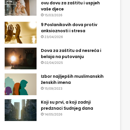
ovu dovu za zaštitu i uspjeh
vaše djece
15/03/2026
9 Poslanikovih dova protiv
anksioznosti i stresa
23/04/2026
Dova za zaštitu od nesreća i
belaja na putovanju
02/04/2025
Izbor najljepših muslimanskih
ženskih imena
15/09/2023
Koji su prvi, a koji zadnji
predznaci Sudnjeg dana
14/05/2026