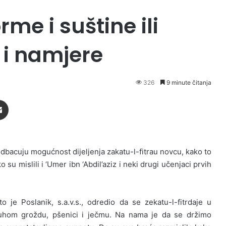
me i suštine ili
 i namjere
326
9 minute čitanja
Podijeli putem Emaila
dbacuju mogućnost dijeljenja zakatu-l-fitrau novcu, kako to
su mislili i ‘Umer ibn ‘Abdil’aziz i neki drugi učenjaci prvih
o je Poslanik, s.a.v.s., odredio da se zekatu-l-fitrdaje u
uhom groždu, pšenici i ječmu. Na nama je da se držimo