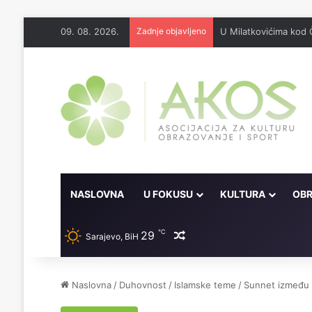
09. 08. 2026.
Zadnje objavljeno
U Milatkovićima kod 
NASLOVNA
U FOKUSU
KULTURA
OBR
℃
29
Random članak
Sarajevo, BiH
Naslovna
/
Duhovnost
/
Islamske teme
/
Sunnet između f