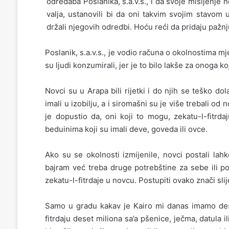
odredaba Poslanika, s.a.v.s., i da svoje mišljenje 
valja, ustanovili bi da oni takvim svojim stavom u
držali njegovih odredbi. Hoću reći da pridaju pažn
Poslanik, s.a.v.s., je vodio računa o okolnostima mj
su ljudi konzumirali, jer je to bilo lakše za onoga k
Novci su u Arapa bili rijetki i do njih se teško 
imali u izobilju, a i siromašni su je više trebali od
je dopustio da, oni koji to mogu, zekatu-l-fitrd
beduinima koji su imali deve, goveda ili ovce.
Ako su se okolnosti izmijenile, novci postali lahk
bajram već treba druge potrebštine za sebe ili p
zekatu-l-fitrdaje u novcu. Postupiti ovako znači sl
Samo u gradu kakav je Kairo mi danas imamo dese
fitrdaju deset miliona sa’a pšenice, ječma, datula 