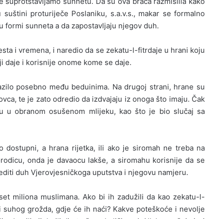
ne suprot­stavljamo sunnetu. Da su ova braća razmislila kako
 suštini proturiječe Poslaniku, s.a.v.s., makar se formalno
ju formi sunneta a da zapostavljaju njegov duh.
esta i vremena, i naredio da se zekatu-l-fitrdaje u hrani koju
oji daje i korisnije onome kome se daje.
dolazilo posebno među beduinima. Na drugoj strani, hrane su
 novca, te je zato odredio da izdvajaju iz onoga što imaju. Čak
aju u obranom osušenom mlijeku, kao što je bio slučaj sa
o dostupni, a hrana rijetka, ili ako je siromah ne treba na
orodicu, onda je davaocu lakše, a siromahu korisnije da se
ijediti duh Vjerovjesničkoga uputstva i njegovu namjeru.
t miliona muslimana. Ako bi ih zadužili da kao zekatu-l-
ili suhog grožda, gdje će ih naći? Kakve poteškoće i nevolje