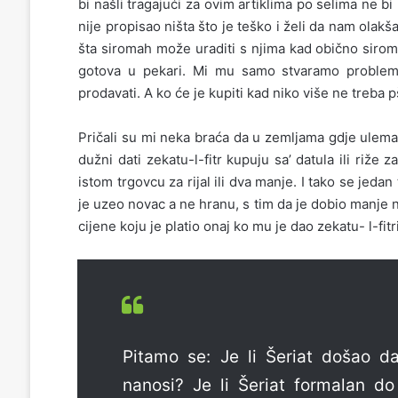
bi našli tragajući za ovim artiklima po selima ne bi l
nije propisao ništa što je teško i želi da nam olakš
šta siromah može uraditi s njima kad obično siro
gotova u pekari. Mi mu samo stvaramo proble
prodavati. A ko će je kupiti kad niko više ne treba 
Pričali su mi neka braća da u zemljama gdje ulema 
dužni dati zekatu-l-fitr kupuju sa’ datula ili riže
istom trgovcu za rijal ili dva manje. I tako se jedan
je uzeo novac a ne hranu, s tim da je dobio manje n
cijene koju je platio onaj ko mu je dao zekatu- l-fit
Pitamo se: Je li Šeriat došao da
nanosi? Je li Šeriat formalan do