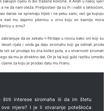
i sakupili cijelu ili dio tražene količine. A Allah u našoj vjeri
a a ne da nam oteža. Pretpostavi da su ih i našli s lahkoćom,
masi danas ne spremaju hljeb i ne peku sami, već ga kupuju
me kad mu dajemo pšenicu u zrnu koju on kasnije mora
pšenicu u zrnu?
zabranjuje da se zekatu-l-fitrdaje u novcu kako oni koji su
 za deset rijala i onda ga daju siromahu koji ga odmah proda
 te isti sa’ prodaje ko zna koliko puta, a u stvarnosti siromah
ego da mu je direktno dat. On je taj koji gubi razliku između
ri cijene za koju je prodao datu mu hranu.
 štiti interese siromaha ili da im štetu
 ove mjere? I je li stvaranje poteškoća