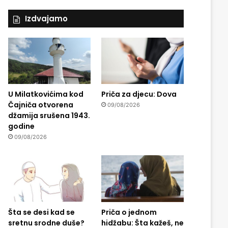
Izdvajamo
U Milatkovićima kod
Priča za djecu: Dova
Čajniča otvorena
09/08/2026
džamija srušena 1943.
godine
09/08/2026
Šta se desi kad se
Priča o jednom
sretnu srodne duše?
hidžabu: Šta kažeš, ne