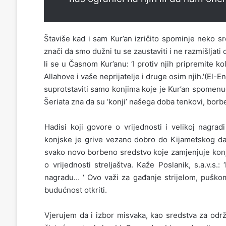
Štaviše kad i sam Kur’an izričito spominje neko 
znači da smo dužni tu se zaustaviti i ne razmišlja
li se u Časnom Kur’anu: ‘I protiv njih pripremite k
Allahove i vaše neprijatelje i druge osim njih.'(El-E
suprotstaviti samo konjima koje je Kur’an spomenuo.
Šeriata zna da su ‘konji’ našega doba tenkovi, bor
Hadisi koji govore o vrijednosti i velikoj nagrad
konjske je grive vezano dobro do Kijametskog dana
svako novo borbeno sredstvo koje zamjenjuje konja 
o vrijednosti streljaštva. Kaže Poslanik, s.a.v.s.:
nagradu… ‘ Ovo važi za gađanje strijelom, puškom
budućnost otkriti.
Vjerujem da i izbor misvaka, kao sredstva za održa