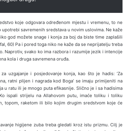
sredstvo koje odgovara određenom mjestu i vremenu, to ne
ti o upotrebi savremenih sredstava u novim uslovima. Ne kaže
oliko god možete snage i konja za boj da biste time zaplašili
nfal, 60) Pa i pored toga niko ne kaže da se neprijatelju treba
 Naprotiv, svako ko ima razbora i razumije jezik i intencije
bena kola i druga savremena oruđa.
i za uzgajanje i posjedovanje konja, kao što je hadis: ‘Za
, ratni plijen i nagrada kod Boga’ se imaju primijeniti na
u ratu ili je mnogo puta efikasnije. Slično je i sa hadisima
 ‘Ko ispali strijelu na Allahovom putu, imaće toliku i toliku
, topom, raketom ili bilo kojim drugim sredstvom koje će
vanje higijene zuba treba gledati kroz istu prizmu. Cilj je