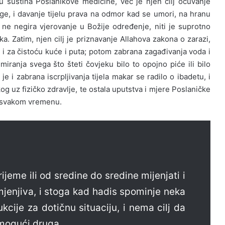
isu suština Poslanikove medicine, već je njen cilj očuvanje
snage, i davanje tijelu prava na odmor kad se umori, na hranu
je ne negira vjerovanje u Božije određenje, niti je suprotno
ka. Zatim, njen cilj je priznavanje Allahova zakona o zarazi,
o i za čistoću kuće i puta; potom zabrana zagađivanja voda i
iranja svega što šteti čovjeku bilo to opojno piće ili bilo
e i zabrana iscrpljivanja tijela makar se radilo o ibadetu, i
čkog uz fizičko zdravlje, te ostala uputstva i mjere Poslaničke
u svakom vremenu.
eme ili od sredine do sredine mijenjati i
omjenjiva, i stoga kad hadis spominje neka
cije za dotičnu situaciju, i nema cilj da
emogući druga.