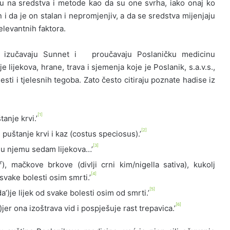
ju na sredstva i metode kao da su one svrha, iako onaj ko
n i da je on stalan i nepromjenjiv, a da se sredstva mijenjaju
levantnih faktora.
i izučavaju Sunnet i proučavaju Poslaničku medicinu
 lijekova, hrane, trava i sjemenja koje je Poslanik, s.a.v.s.,
sti i tjelesnih tegoba. Zato često citiraju poznate hadise iz
[1]
anje krvi.’
[2]
 puštanje krvi i kaz (costus speciosus).’
[3]
e u njemu sedam lijekova…’
r
a
), mačkove brkove (divlji crni kim/nigella sativa), kukolj
[4]
svake bolesti osim smrti.’
[5]
a’)je lijek od svake bolesti osim od smrti.’
[6]
jer ona izoštrava vid i pospješuje rast trepavica.’