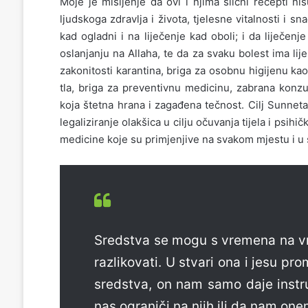
Moje je mišljenje da ovi i njima slični recepti n
ljudskoga zdravlja i života, tjelesne vitalnosti i 
kad ogladni i na liječenje kad oboli; i da liječen
oslanjanju na Allaha, te da za svaku bolest ima lije
zakonitosti karantina, briga za osobnu higijenu ka
tla, briga za preventivnu medicinu, zabrana konzum
koja štetna hrana i zagađena tečnost. Cilj Sunneta j
legaliziranje olakšica u cilju očuvanja tijela i psihi
medicine koje su primjenjive na svakom mjestu i 
Sredstva se mogu s vremena na vrij
razlikovati. U stvari ona i jesu pr
sredstva, on nam samo daje instruk
nas ograniči na njih ili da nam on