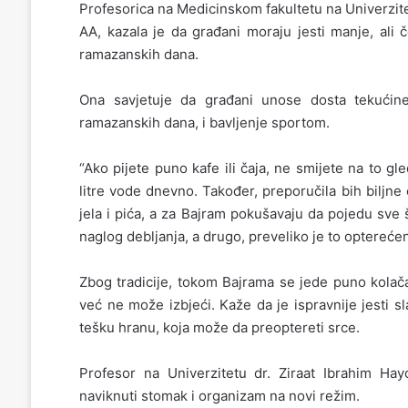
Profesorica na Medicinskom fakultetu na Univerzite
AA, kazala je da građani moraju jesti manje, ali 
ramazanskih dana.
Ona savjetuje da građani unose dosta tekućin
ramazanskih dana, i bavljenje sportom.
“Ako pijete puno kafe ili čaja, ne smijete na to gled
litre vode dnevno. Također, preporučila bih biljne
jela i pića, a za Bajram pokušavaju da pojedu sv
naglog debljanja, a drugo, preveliko je to opterećen
Zbog tradicije, tokom Bajrama se jede puno kolač
već ne može izbjeći. Kaže da je ispravnije jesti s
tešku hranu, koja može da preoptereti srce.
Profesor na Univerzitetu dr. Ziraat Ibrahim Ha
naviknuti stomak i organizam na novi režim.