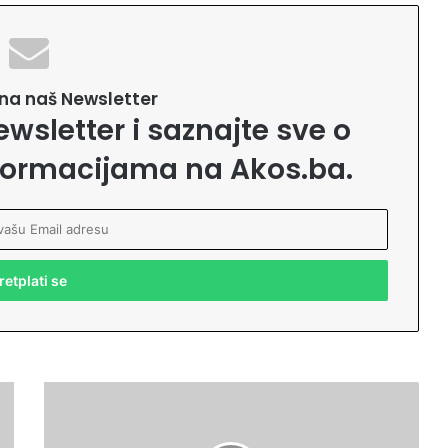
e na naš Newsletter
ewsletter i saznajte sve o
formacijama na Akos.ba.
A
K
O