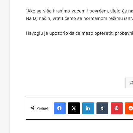
“Ako se više hranimo voćem i povrćem, tijelo će n
Na taj način, vratit ćemo se normalnom režimu ishr
Hayoglu je upozorio da će meso opteretiti probavni 
Facebook
X
LinkedIn
Tumblr
Pinterest
Podijeli