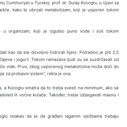
tu Cumhuriyet u Turskoj prof. dr. Gulay Kocoglu, u izjavi za
češće, kako bi ubrzali metabolizam, koji je usporen tokom
e u organizam, koji je izgubio puno vode i soli tokom
ati kao da ste dovoljno hidrirali tijelo. Potrebno je piti 2,5
 čajeve i jogurt. Tokom ramazana ljudi su se suzdržavali od
e što vide. Prvo, zbog usporenog metabolizma može doći do
je za probavni sistem”, rekla je ona.
a, a Kocoglu smatra da to treba svesti na minimum, ako se
ladoled ili voćne kolače. Također, treba izbjegavati masnu i
yoglu istakao da je da građani laganim vježbama trebaju