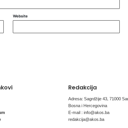
Website
inkovi
Redakcija
Adresa: Sagrdžije 43, 71000 Sa
Bosna i Hercegovina
um
E-mail :
info@akos.ba
e
redakcija@akos.ba