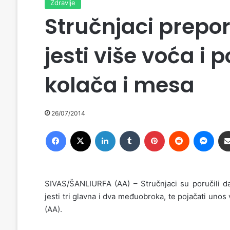
Zdravlje
Stručnjaci prepo
jesti više voća i
kolača i mesa
26/07/2014
Facebook
X
LinkedIn
Tumblr
Pinterest
Reddit
Messenger
SIVAS/ŠANLIURFA (AA) – Stručnjaci su poručili d
jesti tri glavna i dva međuobroka, te pojačati uno
(AA).