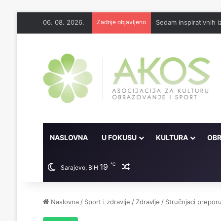
06. 08. 2026.
Zadnje objavljeno
Sedam inspirativnih
NASLOVNA
U FOKUSU
KULTURA
OBR
℃
19
Random članak
Sarajevo, BiH
Naslovna
/
Sport i zdravlje
/
Zdravlje
/
Stručnjaci preporu