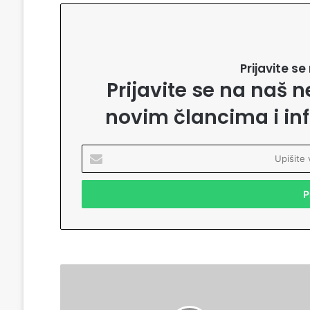
Prijavite s
Prijavite se na naš n
novim člancima i in
U
p
i
š
i
t
e
v
a
D
š
e
u
n