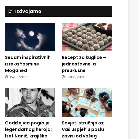
Izdvajamo
Sedam inspirativnih
Recept za kuglice –
izreka Yasmine
jednostavne, a
Mogahed
preukusne
05/08/2026
05/08/2026
Godišnjica pogibije
Savjeti stručnjaka:
legendarnog heroja:
Vaš uspjeh u poslu
Izet Nanić, krajiško
zavisi od vašeg