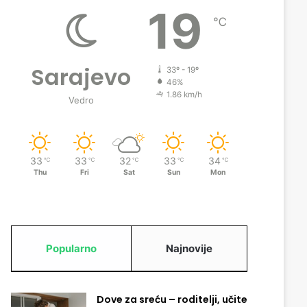
19
℃
Sarajevo
33º - 19º
46%
1.86 km/h
Vedro
33
33
32
33
34
℃
℃
℃
℃
℃
Thu
Fri
Sat
Sun
Mon
Popularno
Najnovije
Dove za sreću – roditelji, učite