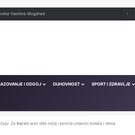
 izreka Yasmine Mogahed
AZOVANJE I ODGOJ
DUHOVNOST
SPORT I ZDRAVLJE
čuju: Za Bajram jesti više voća i povrća umjesto kolača i mesa