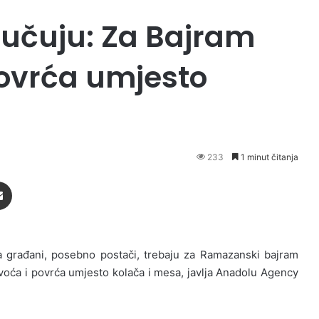
ručuju: Za Bajram
 povrća umjesto
233
1 minut čitanja
Podijeli putem Emaila
a građani, posebno postači, trebaju za Ramazanski bajram
s voća i povrća umjesto kolača i mesa, javlja Anadolu Agency