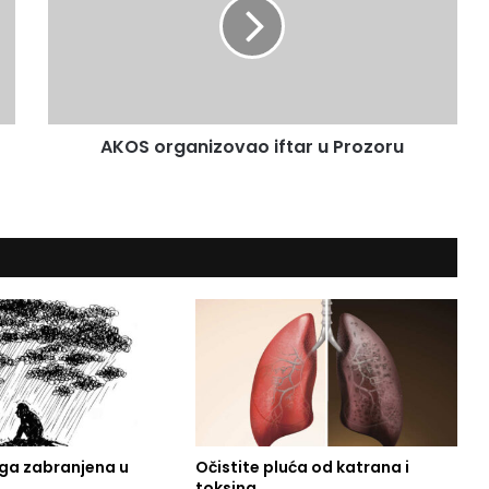
S
o
r
g
a
n
AKOS organizovao iftar u Prozoru
i
z
o
v
a
o
i
f
t
a
r
u
P
r
oga zabranjena u
Očistite pluća od katrana i
o
toksina