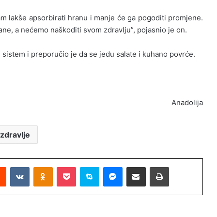
am lakše apsorbirati hranu i manje će ga pogoditi promjene.
ane, a nećemo naškoditi svom zdravlju”, pojasnio je on.
sistem i preporučio je da se jedu salate i kuhano povrće.
Anadolija
zdravlje
Reddit
VKontakte
Odnoklassniki
Pocket
Skype
Messenger
Podijeli putem Emaila
Printaj