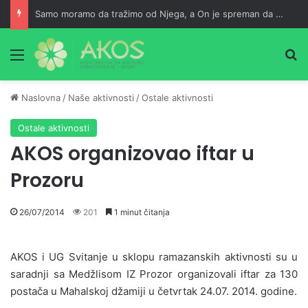
Samo moramo da tražimo od Njega, a On je spreman da nam usliši
Meni
Pr
Naslovna
/
Naše aktivnosti
/
Ostale aktivnosti
Ostale aktivnosti
AKOS organizovao iftar u
Prozoru
26/07/2014
201
1 minut čitanja
AKOS i UG Svitanje u sklopu ramazanskih aktivnosti su u
saradnji sa Medžlisom IZ Prozor organizovali iftar za 130
postača u Mahalskoj džamiji u četvrtak 24.07. 2014. godine.