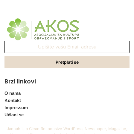
Upišite
vašu
Email
adresu
Brzi linkovi
O nama
Kontakt
Impressum
Učlani se
Jannah is a Clean Responsive WordPress Newspaper, Magazine,