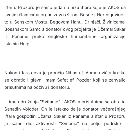
Iftar u Prozoru je samo jedan u nizu iftara koje je AKOS sa
svojim članicama organizovao širom Bosne i Hercegovine i
to u Sanskom Mostu, Begovom Hanu, Drinjači, Živinicama,
Bosanskom Šamc a donator ovog projekta je Džemal Sakar
iz Paname preko engleske humanitarne organizacije
Islamic Help.
Nakon iftara dovu je proučio Nihad ef. Ahmetović a kratko
se obratio i glavni imam Safet ef. Pozder koji se zahvalio
prisutnima na odzivu i donatoru.
U ime udruženja ”Svitanje” i AKOS-a prisutnima se obratio
Sanadin Voloder. On je istakao da je donator večerašnjeg
iftara gospodin Džamal Saker iz Paname a iftar u Prozoru
je samo dio aktivnosti ”Svitanja” na polju podrške i