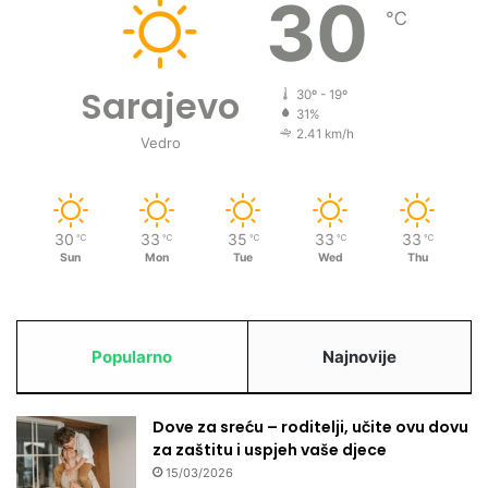
30
℃
Sarajevo
30º - 19º
31%
2.41 km/h
Vedro
30
33
35
33
33
℃
℃
℃
℃
℃
Sun
Mon
Tue
Wed
Thu
Popularno
Najnovije
Dove za sreću – roditelji, učite ovu dovu
za zaštitu i uspjeh vaše djece
15/03/2026