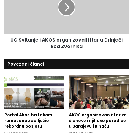
r
v
u
i
č
t
u
a
j
n
u
j
:
UG Svitanje i AKOS organizovali iftar u Drinjači
e
Z
kod Zvornika
i
a
A
B
K
Povezani članci
a
O
j
S
r
o
a
r
m
g
j
a
e
n
s
i
t
Portal Akos.ba tokom
AKOS organizovao iftar za
z
ramazana zabilježio
članove i njihove porodice
i
o
rekordnu posjetu
u Sarajevu i Bihaću
v
v
i