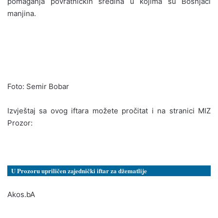
pomaganja povratničkih sredina u kojima su Bošnjaci
manjina.
Foto: Semir Bobar
Izvještaj sa ovog iftara možete pročitat i na stranici MIZ
Prozor:
U Prozoru upriličen zajednički iftar za džematlije
Nakon omladinskog iftara, Me
Akos.bA