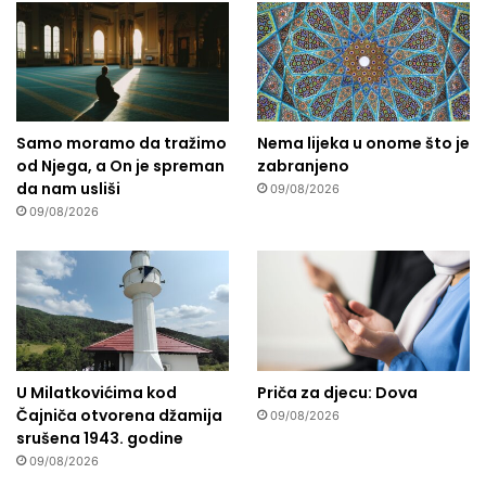
Samo moramo da tražimo
Nema lijeka u onome što je
od Njega, a On je spreman
zabranjeno
da nam usliši
09/08/2026
09/08/2026
U Milatkovićima kod
Priča za djecu: Dova
Čajniča otvorena džamija
09/08/2026
srušena 1943. godine
09/08/2026