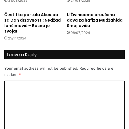
a
31/03/2025
24/03/2025
š
l
e
i
Čestitka portala Akos.ba
U Živinicama proučena
v
i
za Dan državnosti: Nedžad
dova za hafiza Mudžahida
o
f
Ibrišimović – Bosna je
Smajlovića
ć
t
svoja!
08/07/2024
a
a
25/11/2024
i
r
p
u
Leave a Reply
o
D
v
r
r
i
Your email address will not be published.
Required fields are
ć
n
marked
*
a
j
u
a
C
m
č
o
j
i
m
e
k
s
o
m
t
d
e
o
Z
k
v
n