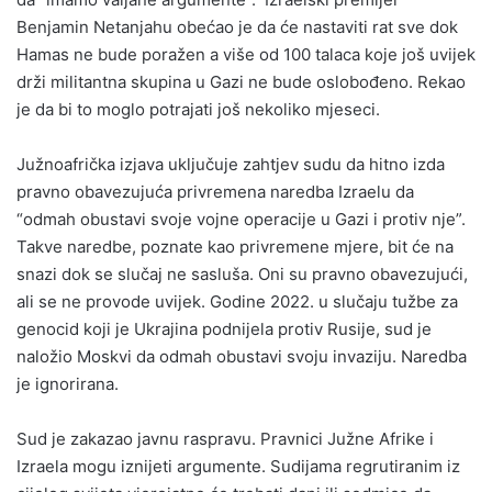
Benjamin Netanjahu obećao je da će nastaviti rat sve dok
Hamas ne bude poražen a više od 100 talaca koje još uvijek
drži militantna skupina u Gazi ne bude oslobođeno. Rekao
je da bi to moglo potrajati još nekoliko mjeseci.
Južnoafrička izjava uključuje zahtjev sudu da hitno izda
pravno obavezujuća privremena naredba Izraelu da
“odmah obustavi svoje vojne operacije u Gazi i protiv nje”.
Takve naredbe, poznate kao privremene mjere, bit će na
snazi dok se slučaj ne sasluša. Oni su pravno obavezujući,
ali se ne provode uvijek. Godine 2022. u slučaju tužbe za
genocid koji je Ukrajina podnijela protiv Rusije, sud je
naložio Moskvi da odmah obustavi svoju invaziju. Naredba
je ignorirana.
Sud je zakazao javnu raspravu. Pravnici Južne Afrike i
Izraela mogu iznijeti argumente. Sudijama regrutiranim iz