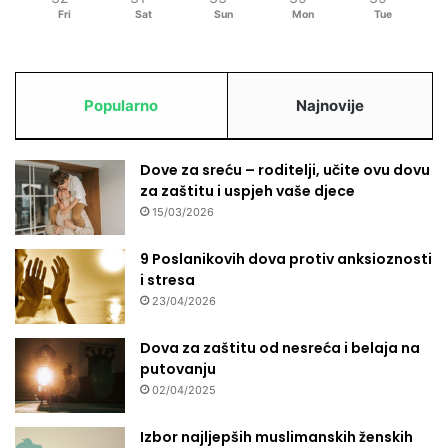
n
Fri
Sat
Sun
Mon
Tue
a
Popularno
Najnovije
Dove za sreću – roditelji, učite ovu dovu
za zaštitu i uspjeh vaše djece
15/03/2026
9 Poslanikovih dova protiv anksioznosti
i stresa
23/04/2026
Dova za zaštitu od nesreća i belaja na
putovanju
02/04/2025
Izbor najljepših muslimanskih ženskih