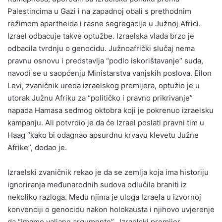
Palestincima u Gazi i na zapadnoj obali s prethodnim
režimom apartheida i rasne segregacije u Južnoj Africi.
Izrael odbacuje takve optužbe. Izraelska vlada brzo je
odbacila tvrdnju o genocidu. Južnoafrički slučaj nema
pravnu osnovu i predstavlja “podlo iskorištavanje” suda,
navodi se u saopćenju Ministarstva vanjskih poslova. Eilon
Levi, zvaničnik ureda izraelskog premijera, optužio je u
utorak Južnu Afriku za “političko i pravno prikrivanje”
napada Hamasa sedmog oktobra koji je pokrenuo izraelsku
kampanju. Ali potvrdio je da će Izrael poslati pravni tim u
Haag “kako bi odagnao apsurdnu krvavu klevetu Južne
Afrike”, dodao je.
Izraelski zvaničnik rekao je da se zemlja koja ima historiju
ignoriranja međunarodnih sudova odlučila braniti iz
nekoliko razloga. Među njima je uloga Izraela u izvornoj
konvenciji o genocidu nakon holokausta i njihovo uvjerenje
da “imamo valjane argumente”. Izraelski premijer