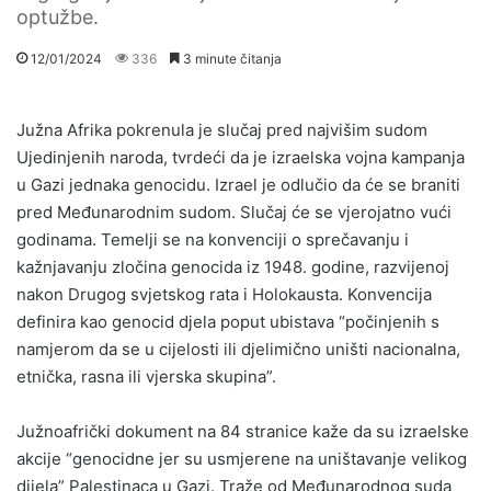
optužbe.
12/01/2024
336
3 minute čitanja
Južna Afrika pokrenula je slučaj pred najvišim sudom
Ujedinjenih naroda, tvrdeći da je izraelska vojna kampanja
u Gazi jednaka genocidu. Izrael je odlučio da će se braniti
pred Međunarodnim sudom. Slučaj će se vjerojatno vući
godinama. Temelji se na konvenciji o sprečavanju i
kažnjavanju zločina genocida iz 1948. godine, razvijenoj
nakon Drugog svjetskog rata i Holokausta. Konvencija
definira kao genocid djela poput ubistava “počinjenih s
namjerom da se u cijelosti ili djelimično uništi nacionalna,
etnička, rasna ili vjerska skupina”.
Južnoafrički dokument na 84 stranice kaže da su izraelske
akcije “genocidne jer su usmjerene na uništavanje velikog
dijela” Palestinaca u Gazi. Traže od Međunarodnog suda