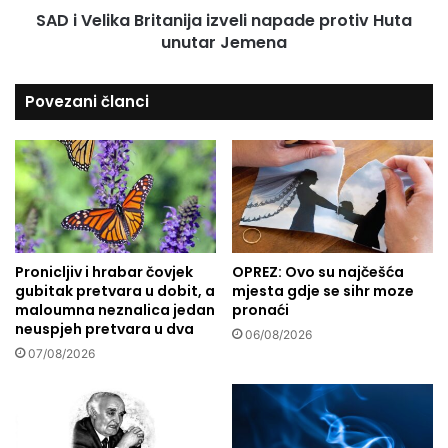
SAD i Velika Britanija izveli napade protiv Huta
a
unutar Jemena
B
r
i
Povezani članci
t
a
n
i
j
a
i
z
Pronicljiv i hrabar čovjek
OPREZ: Ovo su najčešća
v
gubitak pretvara u dobit, a
mjesta gdje se sihr moze
e
maloumna neznalica jedan
pronaći
l
neuspjeh pretvara u dva
i
06/08/2026
07/08/2026
n
a
p
a
d