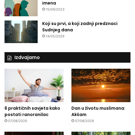
imena
15/09/2023
Koji su prvi, a koji zadnji predznaci
Sudnjeg dana
14/05/2026
Izdvajamo
6 praktičnih savjeta kako
Dan u životu muslimana:
postati ranoranilac
Akšam
07/08/2026
07/08/2026