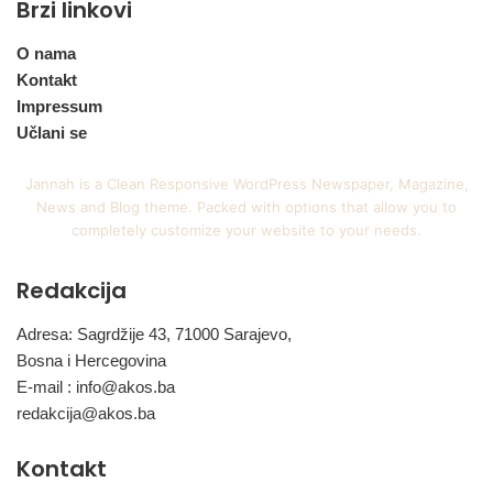
Brzi linkovi
O nama
Kontakt
Impressum
Učlani se
Jannah is a Clean Responsive WordPress Newspaper, Magazine,
News and Blog theme. Packed with options that allow you to
completely customize your website to your needs.
Redakcija
Adresa: Sagrdžije 43, 71000 Sarajevo,
Bosna i Hercegovina
E-mail :
info@akos.ba
redakcija@akos.ba
Kontakt