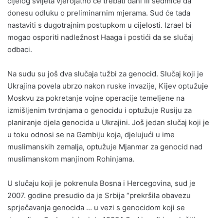
cijelog svijeta vjerojatno će trebati dani ili sedmice da
donesu odluku o preliminarnim mjerama. Sud će tada
nastaviti s dugotrajnim postupkom u cijelosti. Izrael bi
mogao osporiti nadležnost Haaga i postići da se slučaj
odbaci.
Na sudu su još dva slučaja tužbi za genocid. Slučaj koji je
Ukrajina povela ubrzo nakon ruske invazije, Kijev optužuje
Moskvu za pokretanje vojne operacije temeljene na
izmišljenim tvrdnjama o genocidu i optužuje Rusiju za
planiranje djela genocida u Ukrajini. Još jedan slučaj koji je
u toku odnosi se na Gambiju koja, djelujući u ime
muslimanskih zemalja, optužuje Mjanmar za genocid nad
muslimanskom manjinom Rohinjama.
U slučaju koji je pokrenula Bosna i Hercegovina, sud je
2007. godine presudio da je Srbija “prekršila obavezu
sprječavanja genocida … u vezi s genocidom koji se