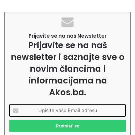
Prijavite se na naš Newsletter
Prijavite se na naš
newsletter i saznajte sve o
novim člancima i
informacijama na
Akos.ba.
U
p
i
š
i