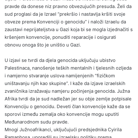
pravde da donese niz pravno obvezujućih presuda. Želi da
sud proglasi da je Izrael “prekršio i nastavlja kršiti svoje
obveze prema Konvenciji o genocidu” i naloži Izraelu da
zaustavi neprijateljstva u Gazi koja bi se mogla izjednačiti s
kršenjem konvencije, ponuditi reparacije i osigurati
obnovu onoga što je uništio u Gazi.
U izjavi se tvrdi da djela genocida uključuju ubistvo
Palestinaca, nanošenje teških mentalnih i tjelesnih ozljeda
i namjerno stvaranje uslova namijenjenih “fizičkom
uništavanju njih kao skupine”. I kaže da izjave izraelskih
zvaničnika izražavaju namjeru počinjenja genocida. Južna
Afrika tvrdi da je sud nadležan jer su obje zemlje potpisale
Konvenciju o genocidu. Deveti član konvencije kaže da se
sporovi između zemalja oko konvencije mogu uputiti
Međunarodnom sudu pravde.
Mnogi Južnoafrikanci, uključujući predsjednika Cyirila
Ramaphosa, uporedili su izraelsku politiku prema