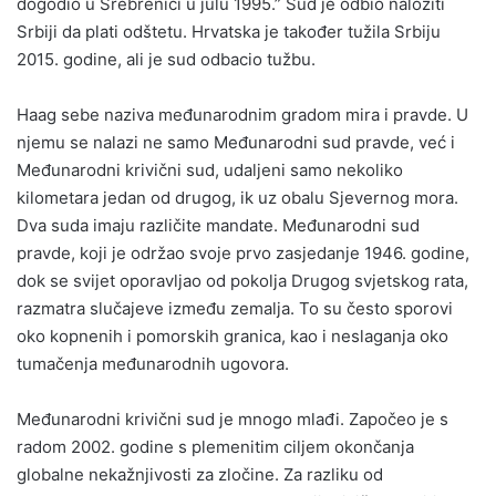
dogodio u Srebrenici u julu 1995.” Sud je odbio naložiti
Srbiji da plati odštetu. Hrvatska je također tužila Srbiju
2015. godine, ali je sud odbacio tužbu.
Haag sebe naziva međunarodnim gradom mira i pravde. U
njemu se nalazi ne samo Međunarodni sud pravde, već i
Međunarodni krivični sud, udaljeni samo nekoliko
kilometara jedan od drugog, ik uz obalu Sjevernog mora.
Dva suda imaju različite mandate. Međunarodni sud
pravde, koji je održao svoje prvo zasjedanje 1946. godine,
dok se svijet oporavljao od pokolja Drugog svjetskog rata,
razmatra slučajeve između zemalja. To su često sporovi
oko kopnenih i pomorskih granica, kao i neslaganja oko
tumačenja međunarodnih ugovora.
Međunarodni krivični sud je mnogo mlađi. Započeo je s
radom 2002. godine s plemenitim ciljem okončanja
globalne nekažnjivosti za zločine. Za razliku od