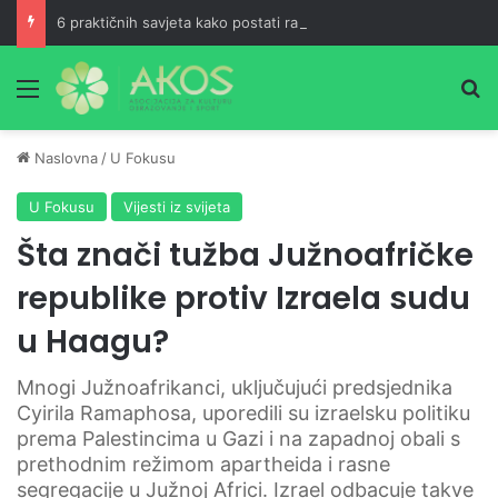
6 praktičnih savjeta kako postati ranoranilac
Meni
Pr
Naslovna
/
U Fokusu
U Fokusu
Vijesti iz svijeta
Šta znači tužba Južnoafričke
republike protiv Izraela sudu
u Haagu?
Mnogi Južnoafrikanci, uključujući predsjednika
Cyirila Ramaphosa, uporedili su izraelsku politiku
prema Palestincima u Gazi i na zapadnoj obali s
prethodnim režimom apartheida i rasne
segregacije u Južnoj Africi. Izrael odbacuje takve