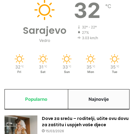
32
℃
Sarajevo
32º - 22º
27%
3.03 km/h
Vedro
32
31
33
35
35
℃
℃
℃
℃
℃
Fri
Sat
Sun
Mon
Tue
Popularno
Najnovije
Dove za sreću – roditelji, učite ovu dovu
za zaštitu i uspjeh vaše djece
15/03/2026