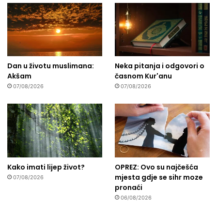
Dan u životu muslimana:
Neka pitanja i odgovori o
Akšam
časnom Kur'anu
07/08/2026
07/08/2026
Kako imati lijep život?
OPREZ: Ovo su najčešća
mjesta gdje se sihr moze
07/08/2026
pronaći
06/08/2026