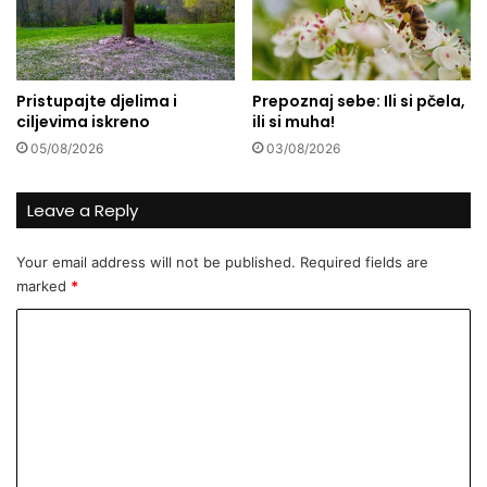
r
n
a
o
l
v
j
a
Pristupajte djelima i
Prepoznaj sebe: Ili si pčela,
m
r
ciljevima iskreno
ili si muha!
u
a
05/08/2026
03/08/2026
d
d
r
n
a
a
Leave a Reply
c
m
a
j
Your email address will not be published.
Required fields are
?
e
marked
*
s
t
C
a
o
m
m
e