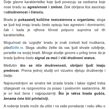
Dvije glavne karakteristike koje ljudi povezuju sa osobama koje
nose bradu su
agresivnost i zrelost.
Dok obrijana lica asociraju
na
društvenost i čistoću.
Brada je
pokazatelj količine testosterona u organizmu
, stoga
se ljudi koji imaju bradu često opisuju kao agresivni i dominantni,
čak i kada je njihova ličnost potpuno suprotna od tih
karakteristika.
Mogućnost da ‘uzgojite’ bradu je znak zrelosti kod muškarca,
piše
Bizlife.rs
. Stoga ukoliko želite da vas ljudi shvate ozbiljnije,
poradite na svojoj bradi. Mnoge studije govore u prilog tome da je
brada ljudima često
signal za moć i viši društveni status.
Međutim
što se tiče društvenosti, obrijani ljudi imaju
prednost
. Prema jednoj studiji oni vizuelno djeluju društvenije i
čistije.
Najneurednijom se smatra tek izrasla brada i takav izgled treba
izbjegavati na razgovorima za posao i poslovnim sastancima. Ali
je on kod žena i najpopularniji.
Što je takva brada gušća,
ženama ćete biti privlačniji.
A nošenje brade može da utiče i na vaše ponašanje i vašu sliku o