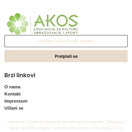
Upišite
vašu
Email
adresu
Brzi linkovi
O nama
Kontakt
Impressum
Učlani se
Jannah is a Clean Responsive WordPress Newspaper, Magazine,
News and Blog theme. Packed with options that allow you to