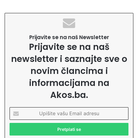
Prijavite se na naš Newsletter
Prijavite se na naš
newsletter i saznajte sve o
novim člancima i
informacijama na
Akos.ba.
U
p
i
š
i