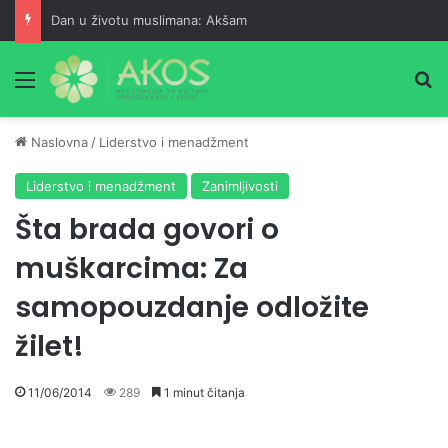
Dan u životu muslimana: Akšam
Meni
Pr
Naslovna
/
Liderstvo i menadžment
Liderstvo i menadžment
Zanimljivosti
Šta brada govori o
muškarcima: Za
samopouzdanje odložite
žilet!
11/06/2014
289
1 minut čitanja