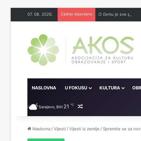
07. 08. 2026.
Zadnje objavljeno
O čemu je sve pisao 
NASLOVNA
U FOKUSU
KULTURA
OBR
℃
21
Random članak
Sarajevo, BiH
Naslovna
/
Vijesti
/
Vijesti iz zemlje
/
Spremite se za novi 