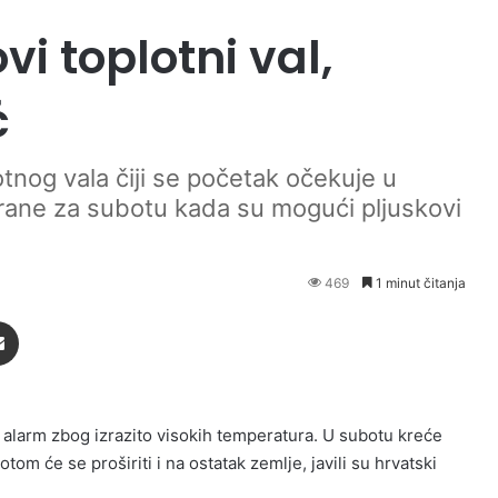
i toplotni val,
ć
otnog vala čiji se početak očekuje u
irane za subotu kada su mogući pljuskovi
469
1 minut čitanja
Podijeli putem Emaila
 alarm zbog izrazito visokih temperatura. U subotu kreće
tom će se proširiti i na ostatak zemlje, javili su hrvatski