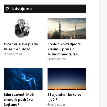
Izdvajamo
O čemu je sve pisao
Poslanikova djeca:
Husein ef. Đozo
Kasim – prvi sin
Muhammeda, a.s.
06/08/2026
06/08/2026
Sihir i zavist: Moć
Šta je sihir i kako se
sihira ili podrška
liječi?
šejtana?
06/08/2026