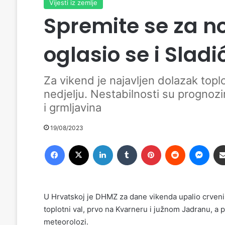
Vijesti iz zemlje
Spremite se za nov
oglasio se i Sladi
Za vikend je najavljen dolazak topl
nedjelju. Nestabilnosti su prognoz
i grmljavina
19/08/2023
Facebook
X
LinkedIn
Tumblr
Pinterest
Reddit
Messenger
U Hrvatskoj je DHMZ za dane vikenda upalio crveni
toplotni val, prvo na Kvarneru i južnom Jadranu, a po
meteorolozi.