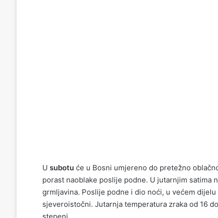
U
subotu
će u Bosni umjereno do pretežno oblačno
porast naoblake poslije podne. U jutarnjim satima n
grmljavina. Poslije podne i dio noći, u većem dijelu
sjeveroistočni. Jutarnja temperatura zraka od 16 d
stepeni.