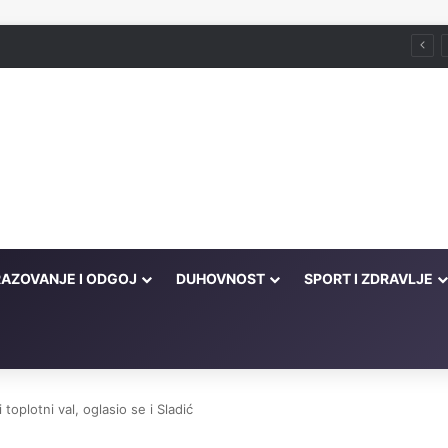
Husein ef. Đozo
AZOVANJE I ODGOJ
DUHOVNOST
SPORT I ZDRAVLJE
toplotni val, oglasio se i Sladić