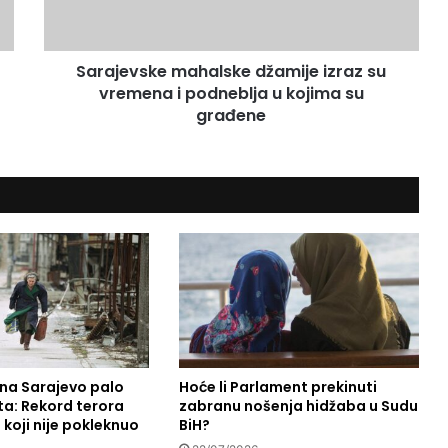
v
s
k
Sarajevske mahalske džamije izraz su
e
vremena i podneblja u kojima su
m
a
građene
h
a
l
s
k
e
d
ž
a
m
i
j
e
 na Sarajevo palo
Hoće li Parlament prekinuti
ta: Rekord terora
zabranu nošenja hidžaba u Sudu
i
koji nije pokleknuo
BiH?
z