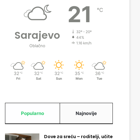
21
℃
Sarajevo
32º - 20º
44%
1.16 km/h
Oblačno
32
32
32
35
36
℃
℃
℃
℃
℃
Fri
Sat
Sun
Mon
Tue
Popularno
Najnovije
Dove za sreću – roditelji, učite