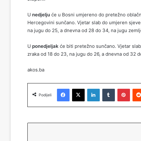
U
nedjelju
će u Bosni umjereno do pretežno oblačn
Hercegovini sunčano. Vjetar slab do umjeren sjever
na jugu do 25, a dnevna od 28 do 34, na jugu zemlj
U
ponedjeljak
će biti pretežno sunčano. Vjetar slab
zraka od 18 do 23, na jugu do 26, a dnevna od 32 d
akos.ba
Facebook
X
LinkedIn
Tumblr
Pinterest
Podijeli