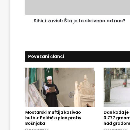
i
z
l
a
a
v
d
Sihir i zavist: Šta je to skriveno od nas?
i
r
s
e
t
s
:
u
Š
t
Povezani članci
a
j
e
t
o
s
k
r
i
v
Mostarski muftija kazivao
Dan kada je
hutbu: Politički plan protiv
3.777 grana
e
Bošnjaka
nad gradom 
n