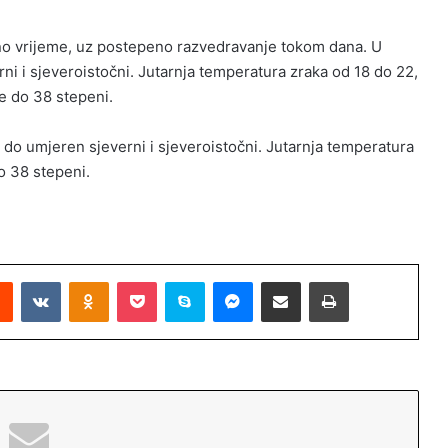
o vrijeme, uz postepeno razvedravanje tokom dana. U
ni i sjeveroistočni. Jutarnja temperatura zraka od 18 do 22,
e do 38 stepeni.
 do umjeren sjeverni i sjeveroistočni. Jutarnja temperatura
o 38 stepeni.
Reddit
VKontakte
Odnoklassniki
Pocket
Skype
Messenger
Podijeli putem Emaila
Printaj