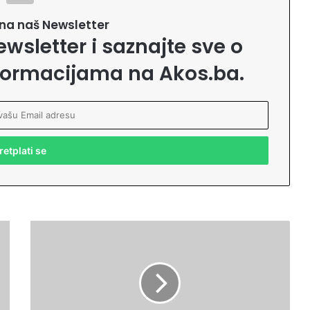
e na naš Newsletter
ewsletter i saznajte sve o
formacijama na Akos.ba.
S
a
r
a
j
e