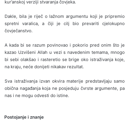
kur’anskoj verziji stvaranja čovjeka.
Dakle, bila je riječ o lažnom argumentu koji je pripremio
spretni varalica, a čiji je cilj bio prevariti cjelokupno
čovječan­stvo.
A kada bi se razum povinovao i pokorio pred onim što je
kazao Uzvišeni Allah u vezi s navedenim temama, mnogo
bi sebi olakšao i rasteretio se brige oko istraživanja koje,
na kraju, neće donijeti nikakav rezultat.
Sva istraživanja izvan okvira materije predstavljaju samo
obična nagađanja koja ne posjeduju čvrste argumente, pa
nas i ne mogu odvesti do istine.
Postojanje i znanje