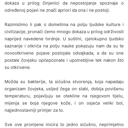
dokaza u prilog činjenici da nepostojanje spoznaje o
određenoj pojavi ne znači apriori da ona i ne postoji.
Razmislimo li pak o dometima na polju ljudske kulture i
civilizacije, pronaći ćemo mnogo dokaza u prilog održivosti
naprijed navedene tvrdnje. U suštini, cjelokupno ljudsko
saznanje i otkrića na polju nauke pokazuju nam da su te
novootkrivene pojave postojale odvajkada, a da su one
postale čovjeku općepoznate i upotrebljive tek nakon što
su otkrivene.
Možda su bakterije, ta sićušna stvorenja, koja napadaju
organizam čovjeka, usljed čega on slabi, dobija povišenu
temperaturu, pojavljuju se otekline na njegovom tijelu,
mijenja se boja njegove kože, i on osjeća veliki bol,
najjednos­tavniji primjer za to.
Sve ove promjene inicira to jedno sićušno, neprimjetno