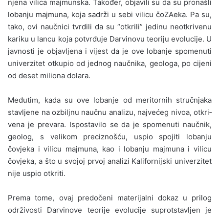
njena vilica majmunska. Također, objavili su da su pronašli
lobanju majmuna, koja sadrži u sebi vilicu čoZAeka. Pa su,
tako, ovi naučnici tvrdili da su “otkrili” jedinu neotkrivenu
kariku u lancu koja potvrđuje Darvinovu teoriju evolucije. U
javnosti je objavljena i vijest da je ove lobanje spomenuti
univerzitet otkupio od jednog naučnika, geologa, po cijeni
od deset miliona dolara.
Međutim, kada su ove lobanje od meritornih stručnjaka
stavljene na ozbiljnu naučnu analizu, najvećeg nivoa, otkri­
vena je prevara. Ispostavilo se da je spomenuti naučnik,
geolog, s velikom preciznošću, uspio spojiti lobanju
čovjeka i vilicu majmuna, kao i lobanju majmuna i vilicu
čovjeka, a što u svojoj prvoj analizi Kalifornijski univerzitet
nije uspio otkriti.
Prema tome, ovaj predočeni materijalni dokaz u prilog
održivosti Darvinove teorije evolucije suprotstavljen je