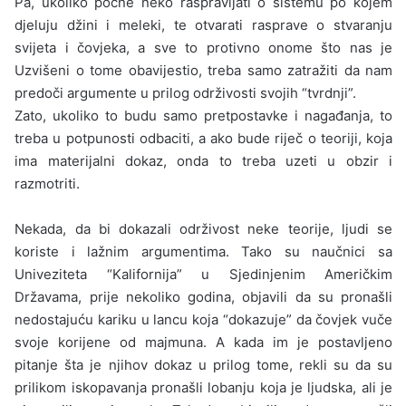
Pa, ukoliko počne neko raspravljati o sistemu po kojem
djeluju džini i meleki, te otvarati rasprave o stvaranju
svijeta i čovjeka, a sve to protivno onome što nas je
Uzvišeni o tome obavijestio, treba samo zatražiti da nam
predoči argumente u prilog održivosti svojih “tvrdnji”.
Zato, ukoliko to budu samo pretpostavke i nagađanja, to
treba u potpunosti odbaciti, a ako bude riječ o teoriji, koja
ima materijalni dokaz, onda to treba uzeti u obzir i
razmotriti.
Nekada, da bi dokazali održivost neke teorije, ljudi se
koriste i lažnim argumentima. Tako su naučnici sa
Univeziteta “Kalifornija” u Sjedinjenim Američkim
Državama, prije neko­liko godina, objavili da su pronašli
nedostajuću kariku u lancu koja “dokazuje” da čovjek vuče
svoje korijene od majmuna. A kada im je postavljeno
pitanje šta je njihov dokaz u prilog tome, rekli su da su
prilikom iskopavanja pronašli lobanju koja je ljudska, ali je