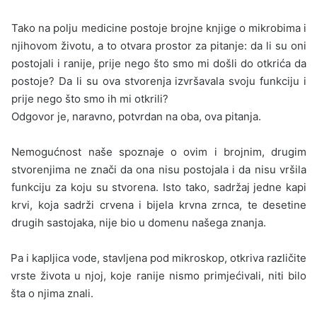
Tako na polju medicine postoje brojne knjige o mikro­bima i
njihovom životu, a to otvara prostor za pitanje: da li su oni
postojali i ranije, prije nego što smo mi došli do otkrića da
postoje? Da li su ova stvorenja izvršavala svoju funkciju i
prije nego što smo ih mi otkrili?
Odgovor je, naravno, potvrdan na oba, ova pitanja.
Nemogućnost naše spoznaje o ovim i brojnim, drugim
stvorenjima ne znači da ona nisu postojala i da nisu vršila
funkciju za koju su stvorena. Isto tako, sadržaj jedne kapi
krvi, koja sadrži crvena i bijela krvna zrnca, te desetine
drugih sastojaka, nije bio u domenu našega znanja.
Pa i kapljica vode, stavljena pod mikroskop, otkriva različite
vrste života u njoj, koje ranije nismo primjećivali, niti bilo
šta o njima znali.