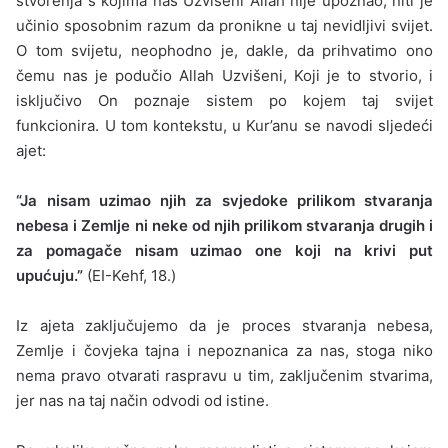
stvorenja s kojima nas Uzvišeni Allah nije upoznao, niti je
učinio sposobnim razum da pronikne u taj nevidljivi svijet.
O tom svijetu, neophodno je, dakle, da prihvatimo ono
čemu nas je podučio Allah Uzvišeni, Koji je to stvorio, i
isključivo On poznaje sistem po kojem taj svijet
funkcionira. U tom kontekstu, u Kur’anu se navodi sljedeći
ajet:
“Ja nisam uzimao njih za svjedoke prilikom stvaranja
nebesa i Zemlje ni neke od njih prilikom stvaranja drugih i
za pomagače nisam uzimao one koji na krivi put
upućuju.”
(EI-Kehf, 18.)
Iz ajeta zaključujemo da je proces stvaranja nebesa,
Zemlje i čovjeka tajna i nepoznanica za nas, stoga niko
nema pravo otvarati raspravu u tim, zaključenim stvarima,
jer nas na taj način odvodi od istine.