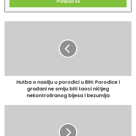
š
i
t
e
H
v
u
a
t
š
b
u
a
E
o
m
n
a
a
i
s
l
Hutba o nasilju u porodici u BiH: Porodice i
i
a
građani ne smiju biti taoci ničijeg
l
d
j
nekontroliranog bijesa i bezumlja
r
u
e
u
S
s
p
p
u
o
r
r
e
o
m