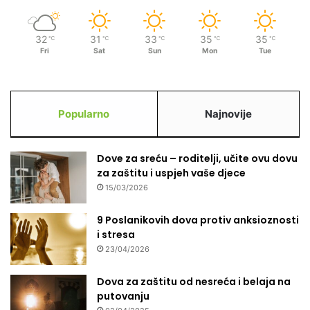
č
i
32
31
33
35
35
℃
℃
℃
℃
℃
j
Fri
Sat
Sun
Mon
Tue
e
g
n
e
Popularno
Najnovije
k
o
n
t
Dove za sreću – roditelji, učite ovu dovu
r
za zaštitu i uspjeh vaše djece
o
15/03/2026
l
i
9 Poslanikovih dova protiv anksioznosti
r
i stresa
a
23/04/2026
n
o
Dova za zaštitu od nesreća i belaja na
g
putovanju
b