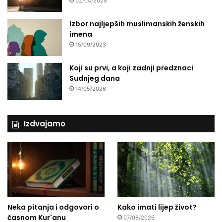
02/04/2025
i
j
Izbor najljepših muslimanskih ženskih
e
imena
s
15/09/2023
a
i
Koji su prvi, a koji zadnji predznaci
b
Sudnjeg dana
e
z
14/05/2026
u
m
l
Izdvajamo
j
a
Neka pitanja i odgovori o
Kako imati lijep život?
časnom Kur'anu
07/08/2026