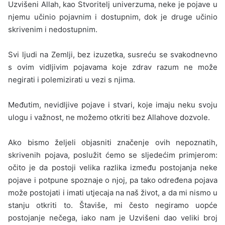
Uzvišeni Allah, kao Stvoritelj univerzuma, neke je pojave u
njemu učinio pojavnim i dostupnim, dok je druge učinio
skrivenim i nedostupnim.
Svi ljudi na Zemlji, bez izuzetka, susreću se svakodnevno
s ovim vidljivim pojavama koje zdrav razum ne može
negirati i polemizirati u vezi s njima.
Međutim, nevidljive pojave i stvari, koje imaju neku svoju
ulogu i važnost, ne možemo otkriti bez Allahove dozvole.
Ako bismo željeli objasniti značenje ovih nepoznatih,
skrivenih pojava, poslužit ćemo se sljedećim primjerom:
očito je da postoji velika razlika između postojanja neke
pojave i potpune spoznaje o njoj, pa tako određena pojava
može postojati i imati utjecaja na naš život, a da mi nismo u
stanju otkriti to. Štaviše, mi često negiramo uopće
postojanje nečega, iako nam je Uzvišeni dao veliki broj