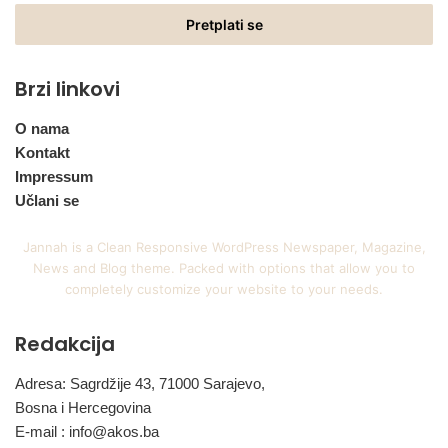
Email
adresu
Brzi linkovi
O nama
Kontakt
Impressum
Učlani se
Jannah is a Clean Responsive WordPress Newspaper, Magazine,
News and Blog theme. Packed with options that allow you to
completely customize your website to your needs.
Redakcija
Adresa: Sagrdžije 43, 71000 Sarajevo,
Bosna i Hercegovina
E-mail :
info@akos.ba