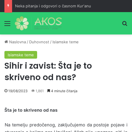
Neka pitanja i odgovori o časnom Kur'anu
Meni
Pr
Naslovna
/
Duhovnost
/
Islamske teme
Islamske teme
Sihir i zavist: Šta je to
skriveno od nas?
19/08/2023
1,861
4 minute čitanja
Šta je to skriveno od nas
Na temelju predočenog, zaključujemo da postoje pojave i