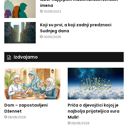
s
imena
k
15/09/2023
o
g
Koji su prvi, a koji zadnji predznaci
s
Sudnjeg dana
i
s
14/05/2026
t
e
m
Izdvajamo
a
Dom – zapostavljeni
Priča o djevojčici kojoj je
Džennet
najbolja prijateljica sura
Mulk!
08/08/2026
08/08/2026