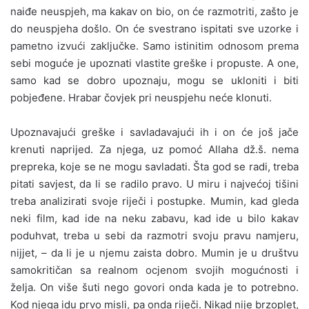
naiđe neuspjeh, ma kakav on bio, on će razmotriti, zašto je
do neuspjeha došlo. On će svestrano ispitati sve uzorke i
pametno izvući zaključke. Samo istinitim odnosom prema
sebi moguće je upoznati vlastite greške i propuste. A one,
samo kad se dobro upoznaju, mogu se ukloniti i biti
pobjeđene. Hrabar čovjek pri neuspjehu neće klonuti.
Upoznavajući greške i savladavajući ih i on će još jače
krenuti naprijed. Za njega, uz pomoć Allaha dž.š. nema
prepreka, koje se ne mogu savladati. Šta god se radi, treba
pitati savjest, da li se radilo pravo. U miru i najvećoj tišini
treba analizirati svoje riječi i postupke. Mumin, kad gleda
neki film, kad ide na neku zabavu, kad ide u bilo kakav
poduhvat, treba u sebi da razmotri svoju pravu namjeru,
nijjet, – da li je u njemu zaista dobro. Mumin je u društvu
samokritičan sa realnom ocjenom svojih mogućnosti i
želja. On više šuti nego govori onda kada je to potrebno.
Kod njega idu prvo misli, pa onda riječi. Nikad nije brzoplet,