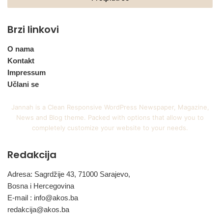
Brzi linkovi
O nama
Kontakt
Impressum
Učlani se
Jannah is a Clean Responsive WordPress Newspaper, Magazine,
News and Blog theme. Packed with options that allow you to
completely customize your website to your needs.
Redakcija
Adresa: Sagrdžije 43, 71000 Sarajevo,
Bosna i Hercegovina
E-mail :
info@akos.ba
redakcija@akos.ba