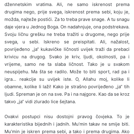
džennetskim vratima. Ali, ne samo iskrenost prema
drugima nego, prije svega, iskrenost prema sebi, koju je,
možda, najteže postići. Za to treba prave snage. A tu snagu
daje vjera u Jednog Boga. On nadahnjuje, ona podstrekava.
Svoju ličnu grešku ne treba tražiti u drugome, nego prije
svega, u sebi. Iskreno se preispitati. Ali, nažalost,
povrijeđeno „ja“ kukavičke ličnosti uvijek traži da prebaci
krivicu na drugog. Svako je kriv, ljudi, okolnosti, pa i
vrijeme, samo ne ta slaba ličnost. Tako je u svakom
neuspijehu. Ma šta se radilo. Može to biti sport, rad pa i
igra… reakcije su uvijek iste. O, Allahu moj, kolike li
obamne, kolike li laži! Kako je strašno povrijeđeno „ja“ tih
ljudi. Spreman je on na sve. Pa i na najgore. Kao da se kroz
takvo „ja“ vidi zlurado lice šejtana.
Ovakvi postupci nisu dostojni pravog čovjeka. To je
karakteristika bijednih i jadnih. Mu’min takav ne smije biti.
Mu’min je iskren prema sebi, a tako i prema drugima. Ako