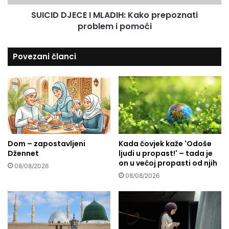
e
E
h
SUICID DJECE I MLADIH: Kako prepoznati
C
m
problem i pomoći
E
e
I
d
M
Povezani članci
a
L
g
A
i
D
ć
I
u
H
:
:
P
K
o
a
z
Dom – zapostavljeni
Kada čovjek kaže 'Odoše
k
i
Džennet
ljudi u propast!' – tada je
o
on u većoj propasti od njih
v
p
08/08/2026
a
r
08/08/2026
m
e
o
p
S
o
A
z
D
n