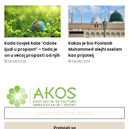
Kada čovjek kaže 'Odoše
Kakav je bio Poslanik
ljudi u propast!' – tada je
Muhammed alejhi sselam
on u većoj propasti od njih
kao prijatelj
08/08/2026
08/08/2026
Upišite
vašu
Email
adresu