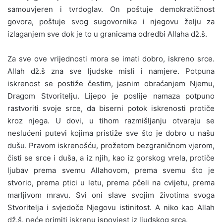
samouvjeren i tvrdoglav. On poštuje demokratičnost
govora, poštuje svog sugovornika i njegovu želju za
izlaganjem sve dok je to u granicama odredbi Allaha dž.š.
Za sve ove vrijednosti mora se imati dobro, iskreno srce.
Allah dž.š zna sve ljudske misli i namjere. Potpuna
iskrenost se postiže čestim, jasnim obraćanjem Njemu,
Dragom Stvoritelju. Lijepo je poslije namaza potpuno
rastvoriti svoje srce, da biserni potok iskrenosti protiče
kroz njega. U dovi, u tihom razmišljanju otvaraju se
neslućeni putevi kojima pristiže sve što je dobro u našu
dušu. Pravom iskrenošću, prožetom bezgraničnom vjerom,
čisti se srce i duša, a iz njih, kao iz gorskog vrela, protiče
ljubav prema svemu Allahovom, prema svemu što je
stvorio, prema ptici u letu, prema pčeli na cvijetu, prema
marljivom mravu. Svi oni slave svojim životima svoga
Stvoritelja i svjedoče Njegovu istinitost. A niko kao Allah
dž.š. neće primiti iskrenu ispovjest iz ljudskog srca.