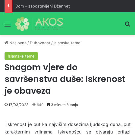
Dom – zapostavljeni Džennet
Meni
Pr
Naslovna
/
Duhovnost
/
Islamske teme
Islamske teme
Snagom vjere do
savršenstva duše: Iskrenost
je obaveza
17/03/2023
640
3 minute čitanja
Iskrenost je put ka najvišim dosezima ljudskog duha, put
karakternim vrlinama. Iskrenošću se otvaraju prilazi