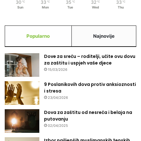
30
33
35
32
33
℃
℃
℃
℃
℃
o
Sun
Mon
Tue
Wed
Thu
t
r
e
b
Popularno
Najnovije
i
t
e
Dove za sreću – roditelji, učite ovu dovu
l
za zaštitu i uspjeh vaše djece
e
k
15/03/2026
o
m
9 Poslanikovih dova protiv anksioznosti
u
i stresa
n
23/04/2026
i
k
Dova za zaštitu od nesreća i belaja na
a
putovanju
c
02/04/2025
i
j
Izbor najljepših muslimanskih ženskih