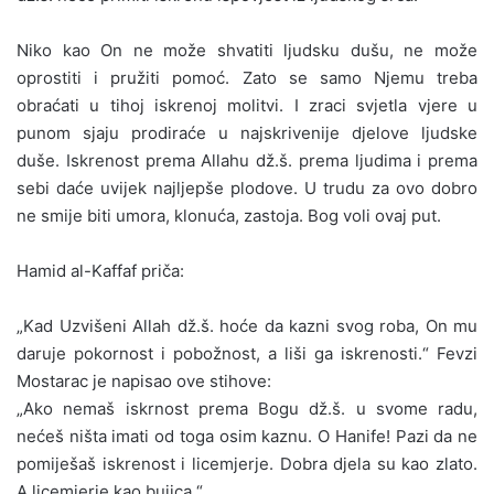
Niko kao On ne može shvatiti ljudsku dušu, ne može
oprostiti i pružiti pomoć. Zato se samo Njemu treba
obraćati u tihoj iskrenoj molitvi. I zraci svjetla vjere u
punom sjaju prodiraće u najskrivenije djelove ljudske
duše. Iskrenost prema Allahu dž.š. prema ljudima i prema
sebi daće uvijek najljepše plodove. U trudu za ovo dobro
ne smije biti umora, klonuća, zastoja. Bog voli ovaj put.
Hamid al-Kaffaf priča:
„Kad Uzvišeni Allah dž.š. hoće da kazni svog roba, On mu
daruje pokornost i pobožnost, a liši ga iskrenosti.“ Fevzi
Mostarac je napisao ove stihove:
„Ako nemaš iskrnost prema Bogu dž.š. u svome radu,
nećeš ništa imati od toga osim kaznu. O Hanife! Pazi da ne
pomiješaš iskrenost i licemjerje. Dobra djela su kao zlato.
A licemjerje kao bujica.“