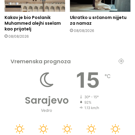
d
a
a
t
Kakav je bio Poslanik
Ukratko u srčanom nijjetu
d
i
Muhammed alejhi sselam
za namaz
o
p
kao prijatelj
s
08/08/2026
r
08/08/2026
t
o
a
b
v
l
i
e
Vremenska prognoza
d
m
o
i
15
k
℃
p
a
o
z
m
e
o
Sarajevo
30º - 15º
o
ć
92%
z
i
1.13 km/h
Vedro
l
o
u
p