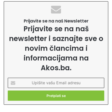
Prijavite se na naš Newsletter
Prijavite se na naš
newsletter i saznajte sve o
novim člancima i
informacijama na
Akos.ba.
U
p
i
š
i
t
e