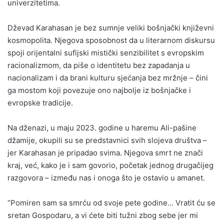
univerzitetima.
Dževad Karahasan je bez sumnje veliki bošnjački književni
kosmopolita. Njegova sposobnost da u literarnom diskursu
spoji orijentalni sufijski mistički senzibilitet s evropskim
racionalizmom, da piše o identitetu bez zapadanja u
nacionalizam i da brani kulturu sjećanja bez mržnje – čini
ga mostom koji povezuje ono najbolje iz bošnjačke i
evropske tradicije.
Na dženazi, u maju 2023. godine u haremu Ali-pašine
džamije, okupili su se predstavnici svih slojeva društva –
jer Karahasan je pripadao svima. Njegova smrt ne znači
kraj, već, kako je i sam govorio, početak jednog drugačijeg
razgovora – između nas i onoga što je ostavio u amanet.
“Pomiren sam sa smrću od svoje pete godine… Vratit ću se
sretan Gospodaru, a vi ćete biti tužni zbog sebe jer mi