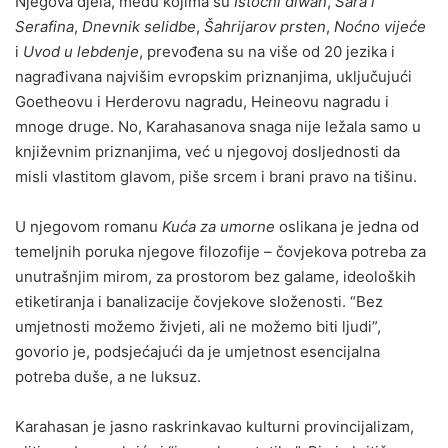
Njegova djela, među kojima su
Istočni diwan
,
Sara i
Serafina
,
Dnevnik selidbe
,
Šahrijarov prsten
,
Noćno vijeće
i
Uvod u lebdenje
, prevođena su na više od 20 jezika i
nagrađivana najvišim evropskim priznanjima, uključujući
Goetheovu i Herderovu nagradu, Heineovu nagradu i
mnoge druge. No, Karahasanova snaga nije ležala samo u
književnim priznanjima, već u njegovoj dosljednosti da
misli vlastitom glavom, piše srcem i brani pravo na tišinu.
U njegovom romanu
Kuća za umorne
oslikana je jedna od
temeljnih poruka njegove filozofije – čovjekova potreba za
unutrašnjim mirom, za prostorom bez galame, ideoloških
etiketiranja i banalizacije čovjekove složenosti. “Bez
umjetnosti možemo živjeti, ali ne možemo biti ljudi”,
govorio je, podsjećajući da je umjetnost esencijalna
potreba duše, a ne luksuz.
Karahasan je jasno raskrinkavao kulturni provincijalizam,