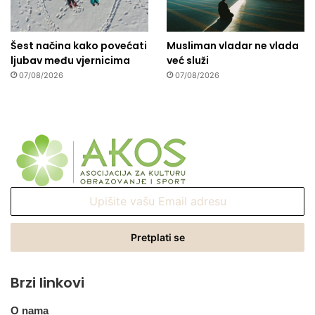
Šest načina kako povećati
Musliman vladar ne vlada
ljubav među vjernicima
već služi
07/08/2026
07/08/2026
Upišite
vašu
Email
adresu
Brzi linkovi
O nama