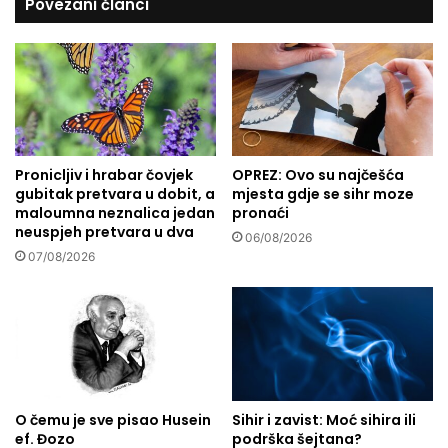
Povezani članci
a
ć
m
n
a
i
?
s
u
n
a
š
Pronicljiv i hrabar čovjek
OPREZ: Ovo su najčešća
e
gubitak pretvara u dobit, a
mjesta gdje se sihr moze
m
maloumna neznalica jedan
pronaći
a
neuspjeh pretvara u dva
n
06/08/2026
07/08/2026
e
t
O čemu je sve pisao Husein
Sihir i zavist: Moć sihira ili
ef. Đozo
podrška šejtana?