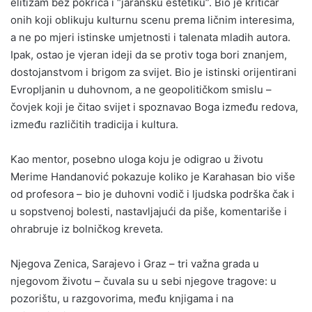
elitizam bez pokrića i “jaransku estetiku”. Bio je kritičar
onih koji oblikuju kulturnu scenu prema ličnim interesima,
a ne po mjeri istinske umjetnosti i talenata mladih autora.
Ipak, ostao je vjeran ideji da se protiv toga bori znanjem,
dostojanstvom i brigom za svijet. Bio je istinski orijentirani
Evropljanin u duhovnom, a ne geopolitičkom smislu –
čovjek koji je čitao svijet i spoznavao Boga između redova,
između različitih tradicija i kultura.
Kao mentor, posebno uloga koju je odigrao u životu
Merime Handanović pokazuje koliko je Karahasan bio više
od profesora – bio je duhovni vodič i ljudska podrška čak i
u sopstvenoj bolesti, nastavljajući da piše, komentariše i
ohrabruje iz bolničkog kreveta.
Njegova Zenica, Sarajevo i Graz – tri važna grada u
njegovom životu – čuvala su u sebi njegove tragove: u
pozorištu, u razgovorima, među knjigama i na