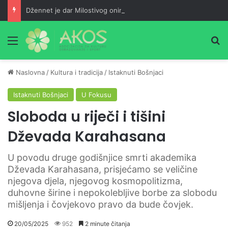
Džennet je dar Milostivog onima koji su cijeli život kucali na vrata Njegove milosti
Meni
Pr
Naslovna
/
Kultura i tradicija
/
Istaknuti Bošnjaci
Istaknuti Bošnjaci
U Fokusu
Sloboda u riječi i tišini
Dževada Karahasana
U povodu druge godišnjice smrti akademika
Dževada Karahasana, prisjećamo se veličine
njegova djela, njegovog kosmopolitizma,
duhovne širine i nepokolebljive borbe za slobodu
mišljenja i čovjekovo pravo da bude čovjek.
20/05/2025
952
2 minute čitanja