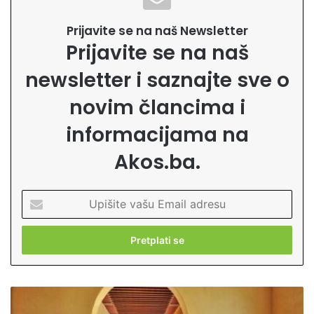
Prijavite se na naš Newsletter
Prijavite se na naš
newsletter i saznajte sve o
novim člancima i
informacijama na
Akos.ba.
U
p
i
š
i
t
e
K
v
o