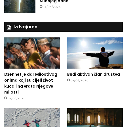
Sudnjeg dana
14/05/2026
Izdvajamo
Džennet je dar Milostivog
Budi aktivan član društva
onima koji su cijeli život
07/08/2026
kucali na vrata Njegove
milosti
07/08/2026