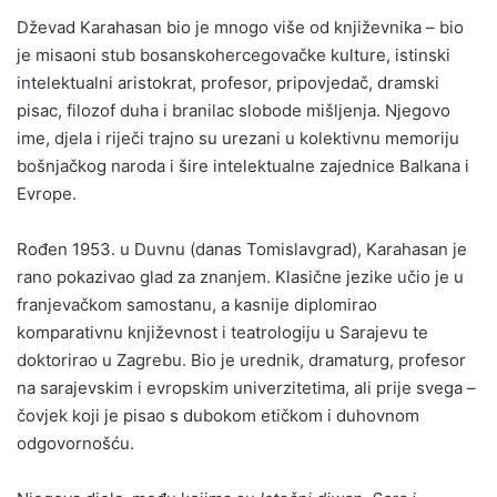
Dževad Karahasan bio je mnogo više od književnika – bio
je misaoni stub bosanskohercegovačke kulture, istinski
intelektualni aristokrat, profesor, pripovjedač, dramski
pisac, filozof duha i branilac slobode mišljenja. Njegovo
ime, djela i riječi trajno su urezani u kolektivnu memoriju
bošnjačkog naroda i šire intelektualne zajednice Balkana i
Evrope.
Rođen 1953. u Duvnu (danas Tomislavgrad), Karahasan je
rano pokazivao glad za znanjem. Klasične jezike učio je u
franjevačkom samostanu, a kasnije diplomirao
komparativnu književnost i teatrologiju u Sarajevu te
doktorirao u Zagrebu. Bio je urednik, dramaturg, profesor
na sarajevskim i evropskim univerzitetima, ali prije svega –
čovjek koji je pisao s dubokom etičkom i duhovnom
odgovornošću.