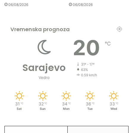
06/08/2026
06/08/2026
Vremenska prognoza
20
℃
Sarajevo
31º - 17º
63%
0.59 km/h
Vedro
31
32
34
36
33
℃
℃
℃
℃
℃
Sat
Sun
Mon
Tue
Wed