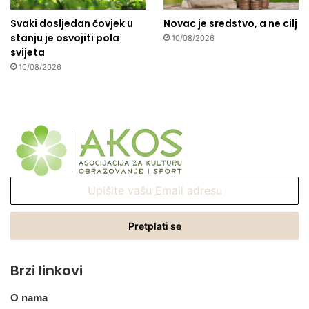
Svaki dosljedan čovjek u
Novac je sredstvo, a ne cilj
stanju je osvojiti pola
10/08/2026
svijeta
10/08/2026
Upišite
vašu
Email
adresu
Brzi linkovi
O nama