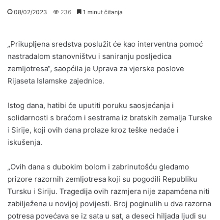
08/02/2023
236
1 minut čitanja
„Prikupljena sredstva poslužit će kao interventna pomoć
nastradalom stanovništvu i saniranju posljedica
zemljotresa“, saopćila je Uprava za vjerske poslove
Rijaseta Islamske zajednice.
Istog dana, hatibi će uputiti poruku saosjećanja i
solidarnosti s braćom i sestrama iz bratskih zemalja Turske
i Sirije, koji ovih dana prolaze kroz teške nedaće i
iskušenja.
„Ovih dana s dubokim bolom i zabrinutošću gledamo
prizore razornih zemljotresa koji su pogodili Republiku
Tursku i Siriju. Tragedija ovih razmjera nije zapamćena niti
zabilježena u novijoj povijesti. Broj poginulih u dva razorna
potresa povećava se iz sata u sat, a deseci hiljada ljudi su