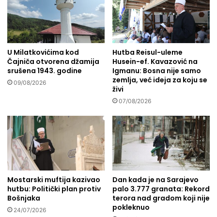
d
e
v
v
o
i
s
n
t
a
r
U Milatkovićima kod
Hutba Reisul-uleme
s
Čajniča otvorena džamija
Husein-ef. Kavazović na
u
p
srušena 1943. godine
Igmanu: Bosna nije samo
k
a
zemlja, već ideja za koju se
i
š
09/08/2026
živi
š
e
07/08/2026
e
n
h
a
i
1
d
7
-
g
o
d
Mostarski muftija kazivao
Dan kada je na Sarajevo
i
hutbu: Politički plan protiv
palo 3.777 granata: Rekord
š
Bošnjaka
terora nad gradom koji nije
n
pokleknuo
24/07/2026
j