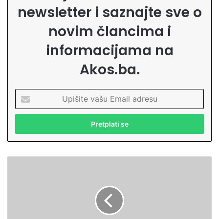
newsletter i saznajte sve o
novim člancima i
informacijama na
Akos.ba.
U
p
i
š
i
t
e
P
v
r
a
i
š
č
u
a
E
i
m