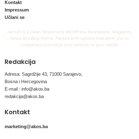
Kontakt
Impressum
Učlani se
Jannah is a Clean Responsive WordPress Newspaper, Magazine,
News and Blog theme. Packed with options that allow you to
completely customize your website to your needs.
Redakcija
Adresa: Sagrdžije 43, 71000 Sarajevo,
Bosna i Hercegovina
E-mail :
info@akos.ba
redakcija@akos.ba
Kontakt
marketing@akos.ba