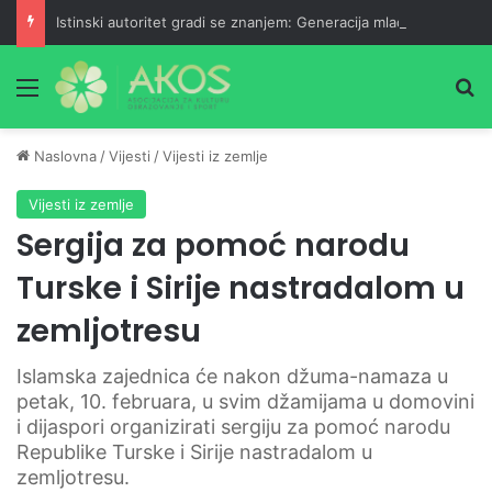
Istinski autoritet gradi se znanjem: Generacija mladih doktorica
Meni
Pr
Naslovna
/
Vijesti
/
Vijesti iz zemlje
Vijesti iz zemlje
Sergija za pomoć narodu
Turske i Sirije nastradalom u
zemljotresu
Islamska zajednica će nakon džuma-namaza u
petak, 10. februara, u svim džamijama u domovini
i dijaspori organizirati sergiju za pomoć narodu
Republike Turske i Sirije nastradalom u
zemljotresu.