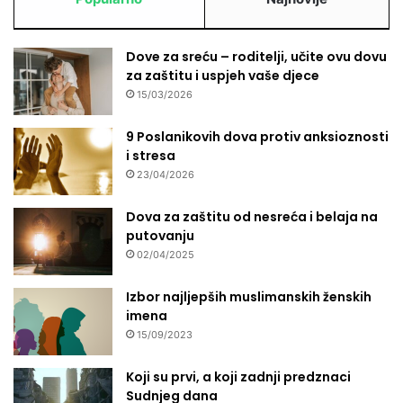
o
n
z
Dove za sreću – roditelji, učite ovu dovu
e
za zaštitu i uspjeh vaše djece
m
15/03/2026
l
j
9 Poslanikovih dova protiv anksioznosti
o
i stresa
t
23/04/2026
r
e
Dova za zaštitu od nesreća i belaja na
s
putovanju
a
02/04/2025
Izbor najljepših muslimanskih ženskih
imena
15/09/2023
Koji su prvi, a koji zadnji predznaci
Sudnjeg dana