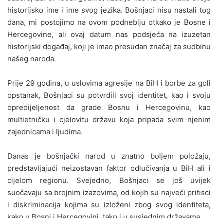
historijsko ime i ime svog jezika. Bošnjaci nisu nastali tog
dana, mi postojimo na ovom podneblju otkako je Bosne i
Hercegovine, ali ovaj datum nas podsjeća na izuzetan
historijski događaj, koji je imao presudan značaj za sudbinu
našeg naroda.
Prije 29 godina, u uslovima agresije na BiH i borbe za goli
opstanak, Bošnjaci su potvrdili svoj identitet, kao i svoju
opredijeljenost da grade Bosnu i Hercegovinu, kao
multietničku i cjelovitu državu koja pripada svim njenim
zajednicama i ljudima.
Danas je bošnjački narod u znatno boljem položaju,
predstavljajući neizostavan faktor odlučivanja u BiH ali i
cijelom regionu. Svejedno, Bošnjaci se još uvijek
suočavaju sa brojnim izazovima, od kojih su najveći pritisci
i diskriminacija kojima su izloženi zbog svog identiteta,
kako u Bosni i Hercegovini, tako i u susjednim državama.