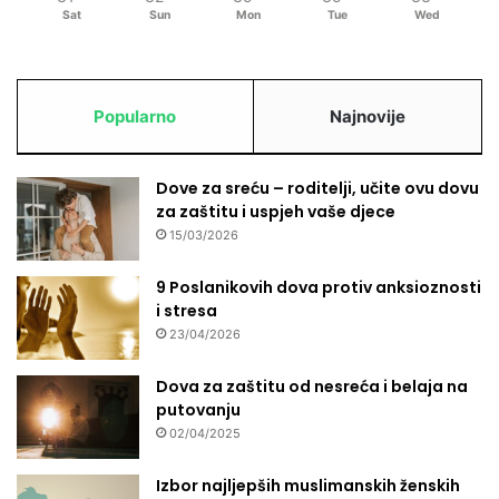
a
Sat
Sun
Mon
Tue
Wed
t
l
i
j
Popularno
Najnovije
a
m
a
Dove za sreću – roditelji, učite ovu dovu
P
za zaštitu i uspjeh vaše djece
r
15/03/2026
i
š
9 Poslanikovih dova protiv anksioznosti
t
i stresa
i
23/04/2026
n
e
Dova za zaštitu od nesreća i belaja na
putovanju
02/04/2025
Izbor najljepših muslimanskih ženskih