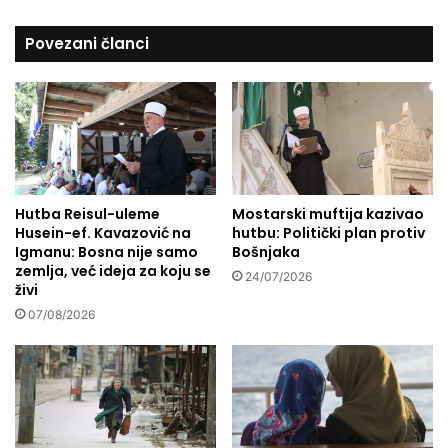
.
u
0
l
Povezani članci
5
l
0
a
,
h
0
A
0
w
€
a
d
A
Hutba Reisul-uleme
Mostarski muftija kazivao
l
Husein-ef. Kavazović na
hutbu: Politički plan protiv
J
Igmanu: Bosna nije samo
Bošnjaka
u
zemlja, već ideja za koju se
h
24/07/2026
živi
a
07/08/2026
n
y
p
r
e
d
v