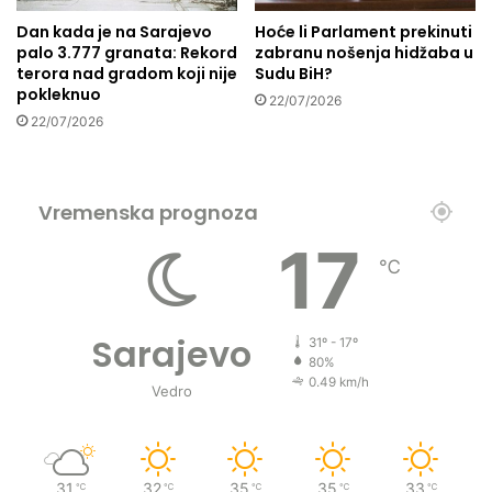
o
Dan kada je na Sarajevo
Hoće li Parlament prekinuti
d
palo 3.777 granata: Rekord
zabranu nošenja hidžaba u
i
terora nad gradom koji nije
Sudu BiH?
o
pokleknuo
22/07/2026
j
22/07/2026
a
c
i
j
Vremenska prognoza
u
17
n
℃
a
m
a
Sarajevo
z
31º - 17º
80%
s
0.49 km/h
a
Vedro
d
ž
e
m
31
32
35
35
33
℃
℃
℃
℃
℃