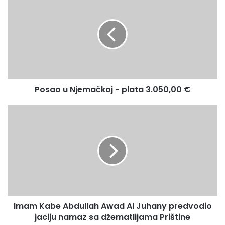
o
a
s
š
a
u
o
E
u
m
N
a
j
i
e
l
Posao u Njemačkoj - plata 3.050,00 €
m
a
a
d
č
I
r
k
m
e
o
a
s
j
m
u
-
K
p
a
l
b
a
e
t
A
Imam Kabe Abdullah Awad Al Juhany predvodio
a
b
3
jaciju namaz sa džematlijama Prištine
d