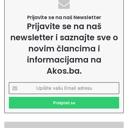
Prijavite se na naš Newsletter
Prijavite se na naš
newsletter i saznajte sve o
novim člancima i
informacijama na
Akos.ba.
U
p
i
š
i
t
e
P
v