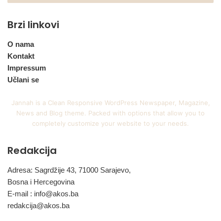
Brzi linkovi
O nama
Kontakt
Impressum
Učlani se
Jannah is a Clean Responsive WordPress Newspaper, Magazine,
News and Blog theme. Packed with options that allow you to
completely customize your website to your needs.
Redakcija
Adresa: Sagrdžije 43, 71000 Sarajevo,
Bosna i Hercegovina
E-mail :
info@akos.ba
redakcija@akos.ba