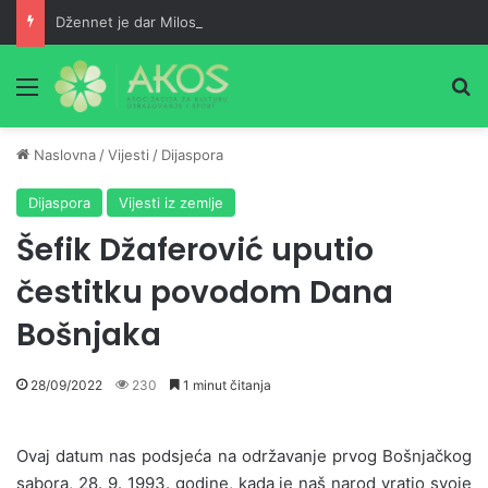
Džennet je dar Milostivog onima koji su cijeli život kucali na vrata Njegove milosti
Meni
Pr
Naslovna
/
Vijesti
/
Dijaspora
Dijaspora
Vijesti iz zemlje
Šefik Džaferović uputio
čestitku povodom Dana
Bošnjaka
28/09/2022
230
1 minut čitanja
Ovaj datum nas podsjeća na održavanje prvog Bošnjačkog
sabora, 28. 9. 1993. godine, kada je naš narod vratio svoje