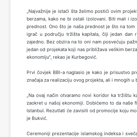
„Najvažnije je istaći šta želimo postići ovim proj
berzama, kako ne bi ostali izolovani. Biti mali i iz
prednost. Ono što je naša prednost je što na tom 
igrač u području tržišta kapitala, čiji jedan dan
zajedno. Bez obzira na to oni nam posvećuju pažn
jedan od projekata koji nas približava velikim ber
ekonomiju“, rekao je Kurbegović.
Prvi čovjek BBI-a naglasio je kako je prisustvo p
značaja za realizaciju ovog projekta, ali i mnogih u
„Na ovaj način otvaramo novi koridor ka tržištu k
zaokret u našoj ekonomiji. Dobićemo to da naše fi
Istanbul. Rezutlati će zavisiti od promocije koju m
je Bukvić.
Ceremoniji prezentacije islamskog indeksa i sveč