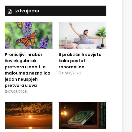
Izdvajamo
Pronicljiv i hrabar
6 praktičnih savjeta
čovjek gubitak
kako postati
pretvara u dobit, a
ranoranilac
maloumna neznalica
07/08/2026
jedan neuspjeh
pretvara u dva
07/08/2026