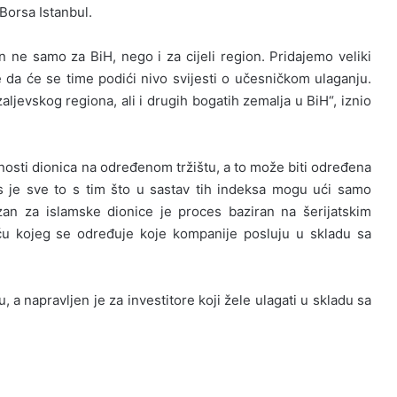
Borsa Istanbul.
an ne samo za BiH, nego i za cijeli region. Pridajemo veliki
da će se time podići nivo svijesti o učesničkom ulaganju.
zaljevskog regiona, ali i drugih bogatih zemalja u BiH“, iznio
ednosti dionica na određenom tržištu, a to može biti određena
ks je sve to s tim što u sastav tih indeksa mogu ući samo
zan za islamske dionice je proces baziran na šerijatskim
ću kojeg se određuje koje kompanije posluju u skladu sa
 a napravljen je za investitore koji žele ulagati u skladu sa