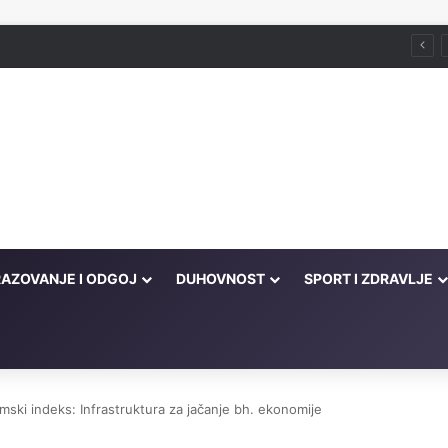
Pronicljiv i hrabar čovjek gubitak pretvara u dobit, a maloumna neznalica jedan neuspjeh pretvara u dva
AZOVANJE I ODGOJ
DUHOVNOST
SPORT I ZDRAVLJE
amski indeks: Infrastruktura za jačanje bh. ekonomije