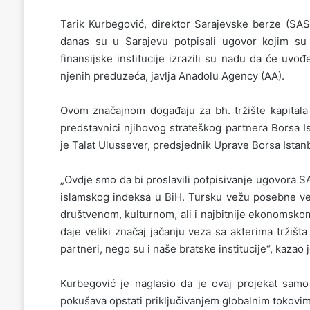
Tarik Kurbegović, direktor Sarajevske berze (SASE
danas su u Sarajevu potpisali ugovor kojim su 
finansijske institucije izrazili su nadu da će uv
njenih preduzeća, javlja Anadolu Agency (AA).
Ovom značajnom događaju za bh. tržište kapitala i
predstavnici njihovog strateškog partnera Borsa I
je Talat Ulussever, predsjednik Uprave Borsa Istanb
„Ovdje smo da bi proslavili potpisivanje ugovora SA
islamskog indeksa u BiH. Tursku vežu posebne ve
društvenom, kulturnom, ali i najbitnije ekonomsk
daje veliki značaj jačanju veza sa akterima tržišt
partneri, nego su i naše bratske institucije“, kazao
Kurbegović je naglasio da je ovaj projekat sam
pokušava opstati priključivanjem globalnim tokovima