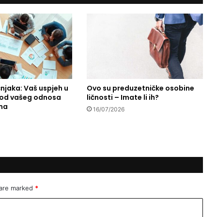
o
s
j
e
ć
e
n
i
čnjaka: Vaš uspjeh u
Ovo su preduzetničke osobine
j
i od vašeg odnosa
ličnosti – Imate li ih?
i
ma
h
16/07/2026
t
u
r
i
s
t
i
 are marked
*
č
k
i