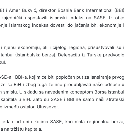
) i Amer Bukvić, direktor Bosnia Bank International (BBI)
zajednički uspostavili islamski indeks na SASE. Iz obje
ođenje islamskog indeksa dovesti do jačanja bh. ekonomije i
 njenu ekonomiju, ali i cijelog regiona, prisustvovali su i
stanbul (Istanbulska berza). Delegaciju iz Turske predvodio
ul.
SE-a i BBI-a, kojim će biti popločan put za lansiranje prvog
ze sa BiH i zbog toga želimo produbljavati naše odnose u
om smislu. U skladu sa navedenim konceptom Borsa Istanbul
a kapitala u BiH. Zato su SASE i BBI ne samo naši strateški
 je između ostalog Ulussever.
o jedan od onih kojima SASE, kao mala regionalna berza,
 na tržištu kapitala.