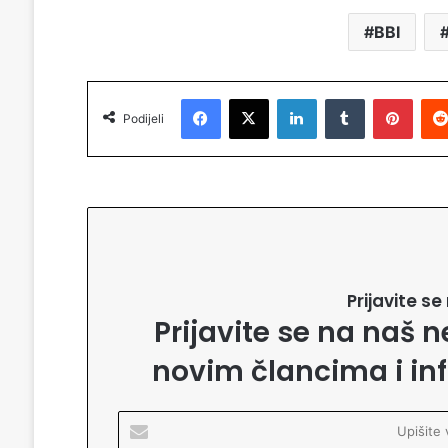
BBI
Facebook
X
LinkedIn
Tumblr
Pinterest
Podijeli
Prijavite s
Prijavite se na naš n
novim člancima i in
U
p