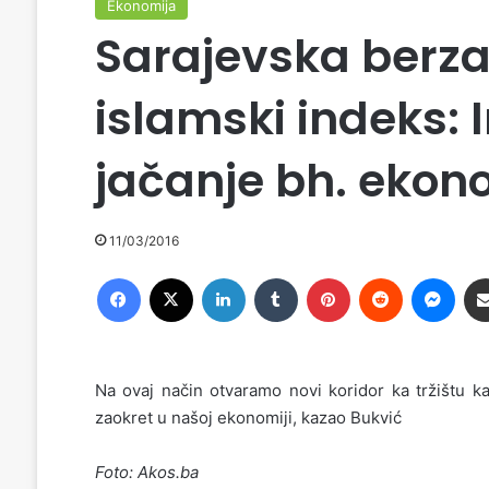
Ekonomija
Sarajevska berza
islamski indeks: 
jačanje bh. ekon
11/03/2016
Facebook
X
LinkedIn
Tumblr
Pinterest
Reddit
Messenger
Na ovaj način otvaramo novi koridor ka tržištu ka
zaokret u našoj ekonomiji, kazao Bukvić
Foto: Akos.ba