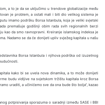
ektom, a to je da se uključimo u trendove globalizacije među
olovan je problem, a ostati mali i biti dio velikog sistema je
putu imamo podršku Borsa Istanbula, koja je veliki svjetski
 rada premašuje godišnji obim rada svih regionalnih berzi
ju kao da smo ravnopravni. Kreiranje islamskog indeksa je
zama. Nadamo se da će donijeti upliv svježeg kapitala u našu
redstavnika Borsa Istanbula i njihova podrška od izuzetnog
 budućnosti.
apitala kako bi se uvela nova dinamika, a to može donijeti
rme budu vidljive na svjetskom tržištu kapitala kroz Borsa
oramo uraditi, a učinićemo sve da ona bude što bolja“, kazao
anog potpisivanja sporazuma o saradnji između SASE i BBI