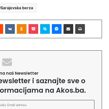
Sarajevska berza
Reddit
VKontakte
Odnoklassniki
Pocket
Skype
Messenger
Podijeli putem Emaila
Printaj
e na naš Newsletter
ewsletter i saznajte sve o
formacijama na Akos.ba.