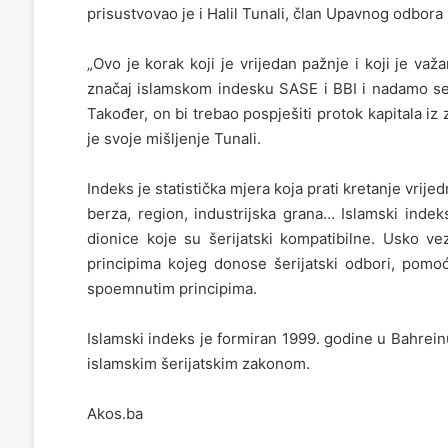
prisustvovao je i Halil Tunali, član Upavnog odbora 
„Ovo je korak koji je vrijedan pažnje i koji je važ
značaj islamskom indesku SASE i BBI i nadamo se 
Također, on bi trebao pospješiti protok kapitala iz 
je svoje mišljenje Tunali.
Indeks je statistička mjera koja prati kretanje vrij
berza, region, industrijska grana… Islamski inde
dionice koje su šerijatski kompatibilne. Usko ve
principima kojeg donose šerijatski odbori, pomo
spoemnutim principima.
Islamski indeks je formiran 1999. godine u Bahreinu,
islamskim šerijatskim zakonom.
Akos.ba