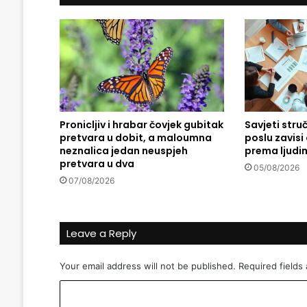
u
j
e
:
P
i
l
e
Pronicljiv i hrabar čovjek gubitak
Savjeti stru
ć
pretvara u dobit, a maloumna
poslu zavis
i
neznalica jedan neuspjeh
prema ljudi
f
pretvara u dva
i
05/08/2026
07/08/2026
l
e
u
o
Leave a Reply
m
o
Your email address will not be published.
Required fields
t
a
C
č