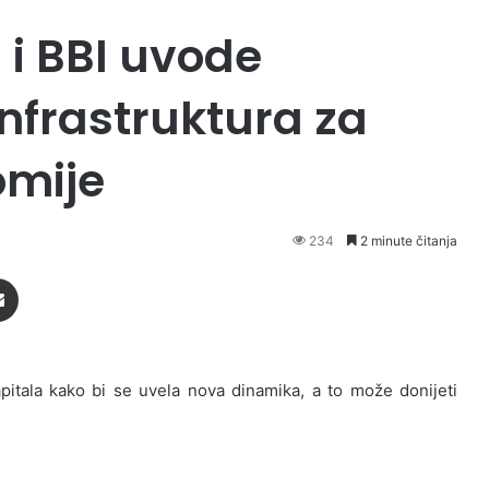
 i BBI uvode
Infrastruktura za
omije
234
2 minute čitanja
Podijeli putem Emaila
pitala kako bi se uvela nova dinamika, a to može donijeti