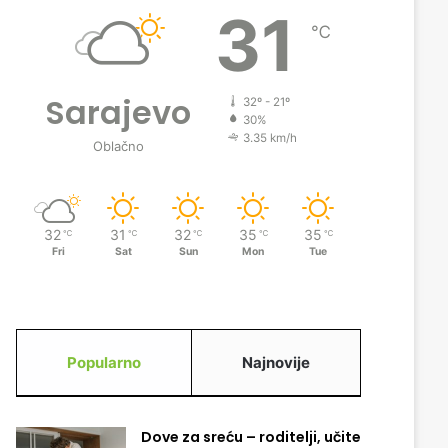
31
℃
Sarajevo
32º - 21º
30%
3.35 km/h
Oblačno
32
31
32
35
35
℃
℃
℃
℃
℃
Fri
Sat
Sun
Mon
Tue
Popularno
Najnovije
Dove za sreću – roditelji, učite