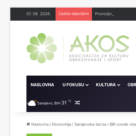
07. 08. 2026.
Zadnje objavljeno
NASLOVNA
U FOKUSU
KULTURA
OBR
℃
31
Random članak
Sarajevo, BiH
Naslovna
/
Ekonomija
/
Sarajevska berza i BBI uvode isl