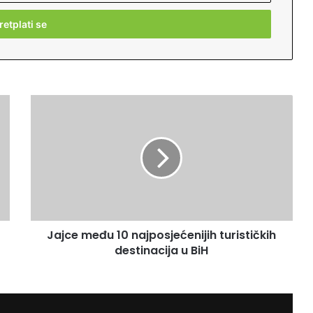
J
a
j
c
e
m
e
đ
u
Jajce među 10 najposjećenijih turističkih
1
destinacija u BiH
0
n
a
j
p