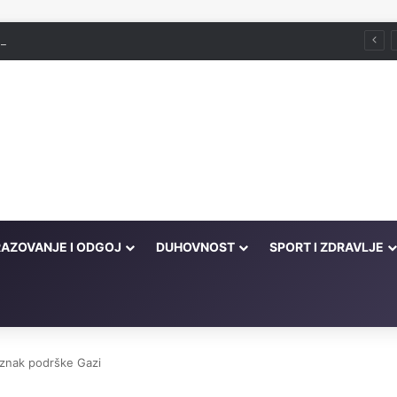
ira ili podrška šejtana?
AZOVANJE I ODGOJ
DUHOVNOST
SPORT I ZDRAVLJE
 znak podrške Gazi