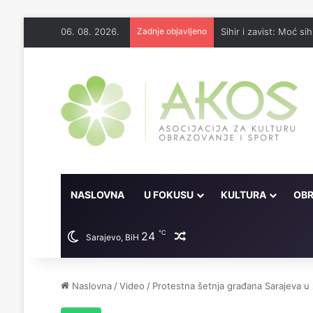
06. 08. 2026.
Zadnje objavljeno
Sihir i zavist: Moć sih
NASLOVNA
U FOKUSU
KULTURA
OBR
℃
24
Random članak
Sarajevo, BiH
Naslovna
/
Video
/
Protestna šetnja građana Sarajeva u