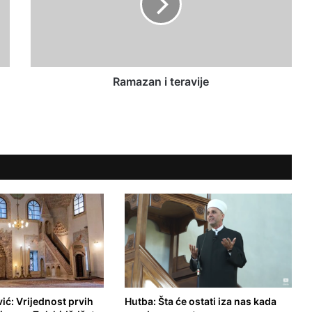
z
a
n
i
t
e
Ramazan i teravije
r
a
v
i
j
e
vić: Vrijednost prvih
Hutba: Šta će ostati iza nas kada