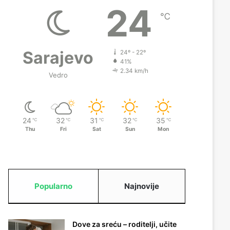
24
℃
Sarajevo
24º - 22º
41%
2.34 km/h
Vedro
24
32
31
32
35
℃
℃
℃
℃
℃
Thu
Fri
Sat
Sun
Mon
Popularno
Najnovije
Dove za sreću – roditelji, učite