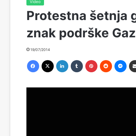
Video
Protestna šetnja 
znak podrške Gaz
19/07/2014
Facebook
X
LinkedIn
Tumblr
Pinterest
Reddit
Messenger