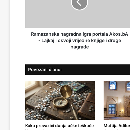
m
z
a
a
i
n
l
s
a
k
d
a
Ramazanska nagradna igra portala Akos.bA
r
n
- Lajkaj i osvoji vrijedne knjige i druge
e
a
nagrade
s
g
u
r
a
Povezani članci
d
n
a
i
g
r
a
p
o
r
Kako prevazići dunjalučke teškoće
Muftija Adilo