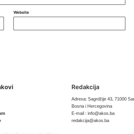
Website
inkovi
Redakcija
Adresa: Sagrdžije 43, 71000 Sa
Bosna i Hercegovina
um
E-mail :
info@akos.ba
e
redakcija@akos.ba