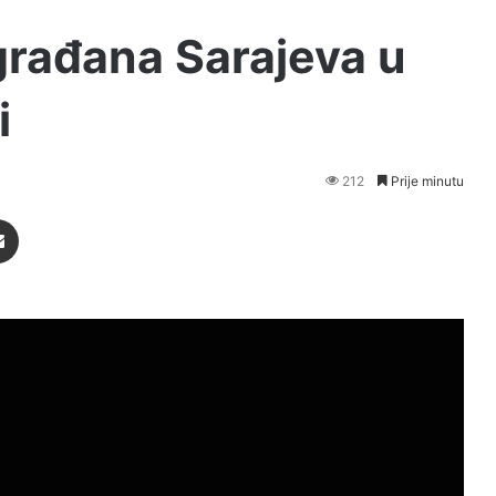
građana Sarajeva u
i
212
Prije minutu
Podijeli putem Emaila