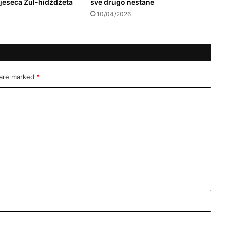
jeseca Zul-hidždžeta
sve drugo nestane
10/04/2026
 are marked
*