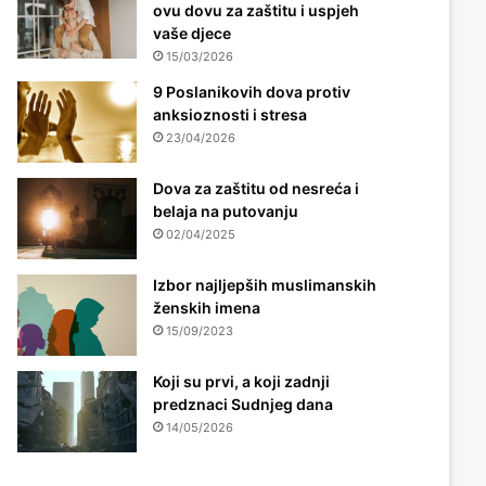
ovu dovu za zaštitu i uspjeh
vaše djece
15/03/2026
9 Poslanikovih dova protiv
anksioznosti i stresa
23/04/2026
Dova za zaštitu od nesreća i
belaja na putovanju
02/04/2025
Izbor najljepših muslimanskih
ženskih imena
15/09/2023
Koji su prvi, a koji zadnji
predznaci Sudnjeg dana
14/05/2026