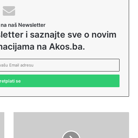
e na naš Newsletter
letter i saznajte sve o novim
rmacijama na Akos.ba.
R
a
m
a