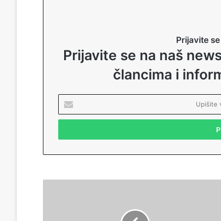
Prijavite s
Prijavite se na naš news
člancima i info
U
p
i
š
i
t
e
v
a
R
š
a
u
m
E
a