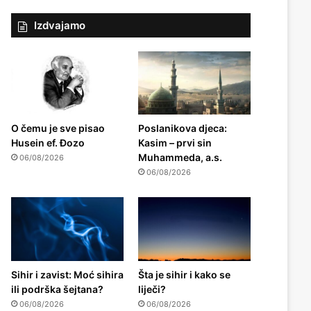
Izdvajamo
O čemu je sve pisao
Poslanikova djeca:
Husein ef. Đozo
Kasim – prvi sin
Muhammeda, a.s.
06/08/2026
06/08/2026
Sihir i zavist: Moć sihira
Šta je sihir i kako se
ili podrška šejtana?
liječi?
06/08/2026
06/08/2026