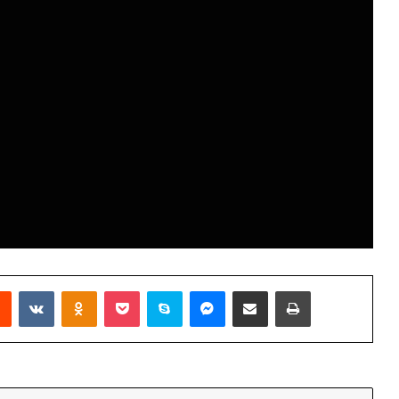
Reddit
VKontakte
Odnoklassniki
Pocket
Skype
Messenger
Podijeli putem Emaila
Printaj