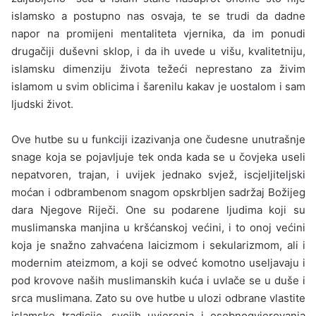
islamsko a postupno nas osvaja, te se trudi da dadne
napor na promijeni mentaliteta vjernika, da im ponudi
drugačiji duševni sklop, i da ih uvede u višu, kvalitetniju,
islamsku dimenziju života težeći neprestano za živim
islamom u svim oblicima i šarenilu kakav je uostalom i sam
ljudski život.
Ove hutbe su u funkciji izazivanja one čudesne unutrašnje
sna­ge koja se pojavljuje tek onda kada se u čovjeka useli
nepatvoren, trajan, i uvijek jednako svjež, iscjeljiteljski
moćan i odbrambenom snagom opskrbljen sadržaj Božijeg
dara Njegove Riječi. One su po­darene ljudima koji su
muslimanska manjina u kršćanskoj većini, i to onoj većini
koja je snažno zahvaćena laicizmom i sekularizmom, ali i
modernim ateizmom, a koji se odveć komotno useljavaju i
pod krovove naših muslimanskih kuća i uvlače se u duše i
srca musli­mana. Zato su ove hutbe u ulozi odbrane vlastite
islamske tradici­je, svojih uvjerenja i osobnogvjerovanja