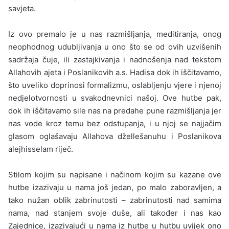
savjeta.
Iz ovo premalo je u nas razmišljanja, meditiranja, onog
neop­hodnog udubljivanja u ono što se od ovih uzvišenih
sadržaja čuje, ili zastajkivanja i nadnošenja nad tekstom
Allahovih ajeta i Poslanikovih a.s. Hadisa dok ih iščitavamo,
što uveliko doprinosi forma­lizmu, oslabljenju vjere i njenoj
nedjelotvornosti u svakodnevnici našoj. Ove hutbe pak,
dok ih iščitavamo sile nas na predahe pune razmišljanja jer
nas vode kroz temu bez odstupanja, i u njoj se najjačim
glasom oglašavaju Allahova džellešanuhu i Poslanikova
alejhisselam riječ.
Stilom kojim su napisane i načinom kojim su kazane ove
hutbe izazivaju u nama još jedan, po malo zaboravljen, a
tako nužan oblik zabrinutosti – zabrinutosti nad samima
nama, nad stanjem svoje duše, ali također i nas kao
Zajednice, izazivajući u nama iz hutbe u hutbu uvijek ono