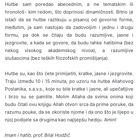
Hutbe sam poredao abecednim, a ne tematskim ili
hronološ- kim redom, što doprinosi dinamičnosti. Bitno je
istaći da se hutbe razlikuju u pisanoj od govorne forme,
međutim, ja sam nastojao da zadovoljim i jednu i drugu
formu, pa dok se čitaju da budu razu­mljive, jasne i
jezgrovite, a kada se govore, da budu lahke hatibima (bez
nekog visokog akademskog nivoa), a razumljive
slušaocima (bez teških filozofskih promišljanja).
Hutbe su, kao što ćete primijetiti, kratke, jasne i jezgrovite.
Tra­ju između 10 i 15 minuta, po uzoru na hutbe Allahovog
Poslanika, s.a.v.s., koje su bile kratke i jasne, ali upečatljive
i brzo su se pam­tile. Molim Allaha da svima onima koji
budu čitali ovu knjigu Allah otvori srca da prime poruke, da
razumu pouke, da se okoriste njo­me i da ono što je lijepo u
njoj podijele sa drugima kao najljepšu hediju. Amin!
Imam i hatib, prof. Bilal Hodžić