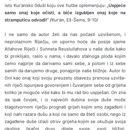
isto Kur’ansko 0duši koju ove hutbe oplemenjuju:
„Uspjeće
samo onaj koje očisti, a biće izgubljen onaj koje na
stramputicu odvodi!” /
Kur’an, Eš-Šems, 9-10/
I ne samo da autor želi da nas počasti uzvišenom, i
neprolaznom Riječju, on uporno hoće da posije sjeme
Allahove Riječi i Sunneta Reuslullahova u naše duše kako
bi proklijalo, raslo u nama, i dava­lo stalnoga ploda kojim
ćemo najprije da darivamo sami sebe, a potom i iz sebe
samih da darujemo druge, ponajprije naše bližnje. Autor to
čini kao onaj koji svoju preuzetu obavezu prenosa uzviše­
nih riječi ispunjava govorenjem i čuvanjem sebe od grijeha
koliko je moguće više kako bi mu rad bio uspješan. On zna
da ipak čovjek, i iz najvećih dubina svoje duše može
blagotvornom riječju progna­ti grijeh kojim smo zagađeni i
koji nam razara dušu a koji ne samo da šteti osobi, nego iz
zagađene duše izlazi otrov grijeha kojim se okužuje svoja
okolina, bračni drug, dijete svoje, svoji bližnji,