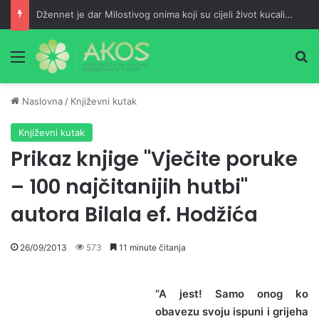
Džennet je dar Milostivog onima koji su cijeli život kucali na vrata Njegove milosti
Meni
Pr
Naslovna
/
Književni kutak
Književni kutak
Prikaz knjige "Vječite poruke
– 100 najčitanijih hutbi"
autora Bilala ef. Hodžića
26/09/2013
573
11 minute čitanja
“A jest! Samo onog ko
obavezu svoju ispuni i grijeha