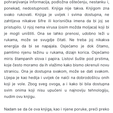
pohranjivanja informacija, podložna oštećenju, nestanku i,
pone­kad, nedostupnosti. Knjiga nije takva. Knjigom zna
svako rukovati. Knjiga je uvijek i svima dostupna, ne
zahtijeva nikakve šifre ili kori­snička imena da bi joj se
pristupilo. U njoj nema virusa (osim mož­da moljaca) koji bi
je mogli uništiti. Ona se lahko prenosi, udobno leži u
rukama, može se svugdje čitati. Ne treba joj nikakva
energija da bi se napajala. Osjećamo je dok čitamo,
pamtimo njenu težinu u rukama, dizajn korica. Osjećamo
miris štampanih slova i papira. Listovi šušte pod prstima,
koje često moramo da ih vlažimo kako bismo okrenuli novu
stranicu. Ona je dostupna svakom, može se dati svakom.
Lijepa je kao hedija i uvijek će naići na dobrodošlicu onih
koji je vole. Zbog sveg ovoga, a i kako bi bila dostupna
svim onima koji nisu upućeni u najnoviju tehnologiju,
nudim ovu knjigu.
Nadam se da će ova knjiga, kao i njene poruke, preći preko