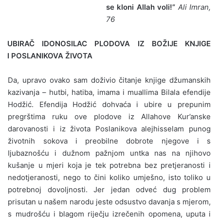
se kloni Allah voli!”
Ali Imran,
76
UBIRAČ IDONOSILAC PLODOVA IZ BOŽIJE KNJIGE
I POSLANIKOVA ŽIVOTA
Da, upravo ovako sam doživio čitanje knjige džumanskih
ka­zivanja – hutbi, hatiba, imama i muallima Bilala efendije
Hodžić. Efendija Hodžić dohvaća i ubire u prepunim
pregrštima ruku ove plodove iz Allahove Kur’anske
darovanosti i iz života Poslanikova alejhisselam punog
životnih sokova i preobilne dobrote njegove i s
Ijubaznošću i dužnom pažnjom untka nas na njihovo
kušanje u mjeri koja je tek potrebna bez pretjeranosti i
nedotjeranosti, nego to čini koliko umješno, isto toliko u
potrebnoj dovoljnosti. Jer je­dan odveć dug problem
prisutan u našem narodu jeste odsustvo davanja s mjerom,
s mudrošću i blagom riječju izrečenih opomena, uputa i