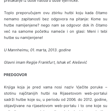
pretakanje iz duše hatiba u duše vjerničke.
Toplo preporučujem ovu zbirku hutbi koju kada čitamo
nema­mo zapitanosti bez odgovora na pitanje: Kome su
hutbe namije­njene? nego nam se odgovor dok ih čitamo
već na samome po­četku nameće i on glasi: Meni i tebi
hutbe su namijenjene!
U Mannheimu, 01. marta, 2013. godine
Glavni imam Regije Frankfurt, Ishak ef. Alešević
PREDGOVOR
Knjiga koja je pred vama nosi naziv Vječite poruke –
stotinu naj­čitanijih hutbi na Rijasetovom web-portalui
sadrži hutbe koje su, u periodu od 2006. do 2012. godine,
objavljivane na rijasetovom web-portalu i to one koje su