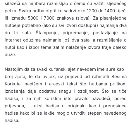
silazeći sa minbera razmišljao o čemu ću važiti sljedećeg
petka. Svaka hutba otprilike sadrži oko 1200 do 1400 riječi
ili između 5000 i 7000 znakova (slo­va). Za pisanjejedne
hutbeje potrebno (ako su svi izvori dostupni) najmanje dva
do tri sata. Štampanje, pripremanje, postavljanje na
internet oduzima najmanje još dva sata, a razmišljanje o
hutbi kao i izbor teme zatim nalaženje izvora traje daleko
duže.
Nastojim da za svaki kur’anski ajet navedem ime sure kao i
broj ajeta, te da uvijek, uz prijevod od rahmetli Besima
Korkuta, napi­šem i arapski tekst što hutbama prilikom
iznošenja daje dodatnu snagu i ozbiljnost. Što se tiče
hadisa, i za njih koristim isto pravilo navodeći, pored
prijevoda, i tekst hadisa u originalu kao i prenosio­ce
hadisa kako bi se lakše moglo utvrditi stepen navedenog
hadisa.