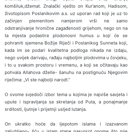
komšiluk,džemat. Znalački vješto on Kur’anom, Hadisom,
životopisom Poslanikovim a.s. uz uporan rad koji je uz to
začinjen plemenitom namjerom vrši ne samo
odstranjivanje hronične zagađenosti grije­hom, nego on na
ta mjesta podastire plodonosni humus u koji će se
pohraniti sjemena Božije Riječi i Poslanikog Sunneta koji,
kada im se podari kvalitetna podloga nikada ne izdaju,
nego uvijek da­rivaju, rađaju najboljim plodovima u čovjeku,
i to u svakom pro­storu i vremenu, a koji se očitavaju kao
pohvala Allahova dželle- šanuhu na postignuću Njegovim
riječima: „Vi ste najbolji narod!.”
O ovome svjedoči izbor tema u kojima je najviše savjeta i
upute i ispravljanja sa skretanja od Puta, a ponajmanje
srditosti, ljutnje i prijetnji usljed lutanja.
On ukratko hoće da ljepotom islama i izazvanom
zaljubljeno- šću u islam stane nasuprot onome što nije