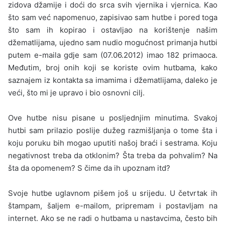
zi­dova džamije i doći do srca svih vjernika i vjernica. Kao
što sam već napomenuo, zapisivao sam hutbe i pored toga
što sam ih kopirao i ostavljao na korištenje našim
džematlijama, ujedno sam nudio mogućnost primanja hutbi
putem e-maila gdje sam (07.06.2012) imao 182 primaoca.
Međutim, broj onih koji se koriste ovim hutbama, kako
saznajem iz kontakta sa imamima i džematlijama, daleko je
veći, što mi je upravo i bio osnovni cilj.
Ove hutbe nisu pisane u posljednjim minutima. Svakoj
hutbi sam prilazio poslije dužeg razmišljanja o tome šta i
koju poruku bih mogao uputiti našoj braći i sestrama. Koju
negativnost treba da otklonim? Šta treba da pohvalim? Na
šta da opomenem? S čime da ih upoznam itd?
Svoje hutbe uglavnom pišem još u srijedu. U četvrtak ih
štam­pam, šaljem e-mailom, pripremam i postavljam na
internet. Ako se ne radi o hutbama u nastavcima, često bih