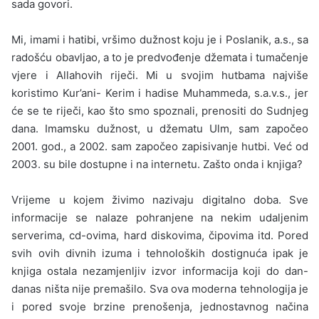
sada govori.
Mi, imami i hatibi, vršimo dužnost koju je i Poslanik, a.s., sa
radošću obavljao, a to je predvođenje džemata i tumačenje
vjere i Allahovih riječi. Mi u svojim hutbama najviše
koristimo Kur’ani- Kerim i hadise Muhammeda, s.a.v.s., jer
će se te riječi, kao što smo spoznali, prenositi do Sudnjeg
dana. Imamsku dužnost, u džematu Ulm, sam započeo
2001. god., a 2002. sam započeo zapisivanje hutbi. Već od
2003. su bile dostu­pne i na internetu. Zašto onda i knjiga?
Vrijeme u kojem živimo nazivaju digitalno doba. Sve
informaci­je se nalaze pohranjene na nekim udaljenim
serverima, cd-ovima, hard diskovima, čipovima itd. Pored
svih ovih divnih izuma i tehno­loških dostignuća ipak je
knjiga ostala nezamjenljiv izvor informa­cija koji do dan-
danas ništa nije premašilo. Sva ova moderna teh­nologija je
i pored svoje brzine prenošenja, jednostavnog načina