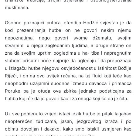
muslimana.
Osobno poznajući autora, efendija Hodžić svjestan je da
kod prezentiranja hutbe on ne govori nekim njemu
nepoznatima, nego govori svome džematu, svojim
stvarnim, u njega zagledanim ljudima. S druge strane on
zna da svojim uprtim pogledima u ha- tiba i napregnutim
sluhom prisutni hoće najprije da ugledaju i da prepoznaju
u izlagaču hutbe njegovu osvjedočenost u Istinitost Božije
Riječi, i on na ovo uvijek računa, na taj fluid koji teče kao
neophodni uzajamni suodnos između davaoca i primaoca
Poruke pa je otuda ova zbirka jednako podsticajna za
hatiba koji će da je govori kao i za onoga koji će da je čita.
Uz sve pomenuto vrijedi istaći jezik hutbe je pitak, lagahan
ne­opterećen tuđicama, jasan, jezgrovitog izraza i po
obimu dovoljan i dakako, kako smo istakli usmjeren kao