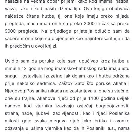
nailazile na veoma dobar prijem, kako kod imama, hatiba,
vaiza, tako i kod naših džematlija. Ova knjiga obuhvaća
najčešće čitane hutbe, tj. one koje imaju preko hiljadu
pregleda, mada ima i onih sa preko 2000 ili čak sa preko
9000 pre­gleda. Na prijedloge prijatelja odlučio sam da
saberem one koje su ocijenjene kao najinteresantnije i da
ih predočim u ovoj knjizi.
Uvidio sam da poruke koje sam upućivao kroz hutbe u
minulih 12 godina mog imamsko-hatibskog rada imaju istu
snagu i ostavlja­ju izuzetno jak dojam kao i hutba održana
prije nekoliko sedmica. Zašto? Zato što poruke Allaha i
Njegovog Poslanika nikada ne zasta­rijevaju, one su vječne,
one su trajne. Allahove riječi od prije 1400 godina uvijek
nanovo kod vjernika izazivaju osjećaj bogobojaznosti,
straha, nade, Ijubavi, zadivljenosti, kao i riječi Poslanika
milosti gdje svaka njegova riječ tako britko i zvonko
odzvanja u ušima vjernika kao da ih Poslanik, a.s., nama