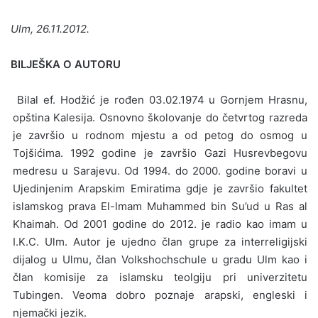
Ulm, 26.11.2012.
BILJEŠKA O AUTORU
Bilal ef. Hodžić je rođen 03.02.1974 u Gornjem Hrasnu,
opština Kalesija. Osnovno školovanje do četvrtog razreda
je završio u rodnom mjestu a od petog do osmog u
Tojšićima. 1992 godine je završio Gazi Husrevbegovu
medresu u Sarajevu. Od 1994. do 2000. godine boravi u
Ujedinjenim Arapskim Emiratima gdje je završio fakultet
islamskog prava El-lmam Muhammed bin Su’ud u Ras al
Khaimah. Od 2001 godine do 2012. je radio kao imam u
I.K.C. Ulm. Autor je ujedno član grupe za interreligijski
dijalog u Ulmu, član Volkshochschule u gradu Ulm kao i
član komisije za islamsku teolgiju pri univerzitetu
Tubingen. Veoma dobro poznaje arapski, engleski i
njemački jezik.