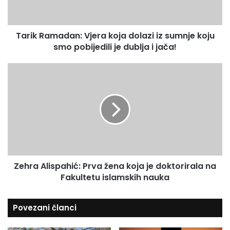
a
a
m
i
a
l
Tarik Ramadan: Vjera koja dolazi iz sumnje koju
d
a
smo pobijedili je dublja i jača!
a
d
n
r
:
Z
e
V
e
s
j
h
u
e
r
r
a
a
A
k
l
o
i
j
s
a
Zehra Alispahić: Prva žena koja je doktorirala na
p
d
Fakultetu islamskih nauka
a
o
h
l
i
Povezani članci
a
ć
z
:
i
P