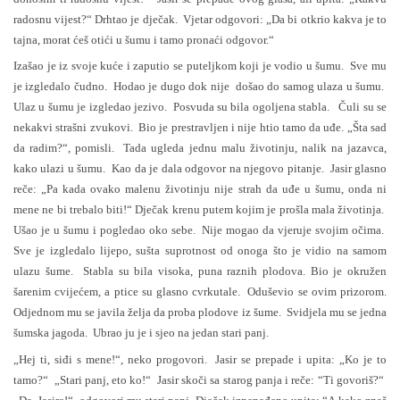
radosnu vijest?“ Drhtao je dječak. Vjetar odgovori: „Da bi otkrio kakva je to
tajna, morat ćeš otići u šumu i tamo pronaći odgovor.“
Izašao je iz svoje kuće i zaputio se puteljkom koji je vodio u šumu. Sve mu
je izgledalo čudno. Hodao je dugo dok nije došao do samog ulaza u šumu.
Ulaz u šumu je izgledao jezivo. Posvuda su bila ogoljena stabla. Čuli su se
nekakvi strašni zvukovi. Bio je prestravljen i nije htio tamo da uđe. „Šta sad
da radim?“, pomisli. Tada ugleda jednu malu životinju, nalik na jazavca,
kako ulazi u šumu. Kao da je dala odgovor na njegovo pitanje. Jasir glasno
reče: „Pa kada ovako malenu životinju nije strah da uđe u šumu, onda ni
mene ne bi trebalo biti!“ Dječak krenu putem kojim je prošla mala životinja.
Ušao je u šumu i pogledao oko sebe. Nije mogao da vjeruje svojim očima.
Sve je izgledalo lijepo, sušta suprotnost od onoga što je vidio na samom
ulazu šume. Stabla su bila visoka, puna raznih plodova. Bio je okružen
šarenim cvijećem, a ptice su glasno cvrkutale. Oduševio se ovim prizorom.
Odjednom mu se javila želja da proba plodove iz šume. Svidjela mu se jedna
šumska jagoda. Ubrao ju je i sjeo na jedan stari panj.
„Hej ti, siđi s mene!“, neko progovori. Jasir se prepade i upita: „Ko je to
tamo?“ „Stari panj, eto ko!“ Jasir skoči sa starog panja i reče: “Ti govoriš?“