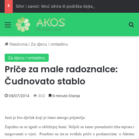
Sihir i zavist: Moć sihira ili podrška šejtana?
Meni
Pr
Naslovna
/
Za djecu i omladinu
Za djecu i omladinu
Priče za male radoznalce:
Čudnovato stablo
08/07/2014
302
6 minute čitanja
Jasir je bio dječak koji je imao mnogo prijatelja.
Zajedno su se igrali u obližnjoj šumi. Voljeli su tamo pronalaziti tiha mjesta i
razgovarati o vjeri. Posebno su im se sviđale priče o poslanicima: o Ademu