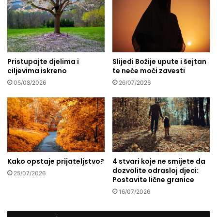
i
r
z
v
s
a
u
ž
m
e
n
Pristupajte djelima i
Slijedi Božije upute i šejtan
n
ciljevima iskreno
te neće moći zavesti
j
a
e
k
05/08/2026
26/07/2026
k
o
o
j
j
a
u
j
s
e
m
d
o
o
Kako opstaje prijateljstvo?
4 stvari koje ne smijete da
p
k
dozvolite odrasloj djeci:
o
t
25/07/2026
Postavite lične granice
b
o
16/07/2026
i
r
j
i
e
r