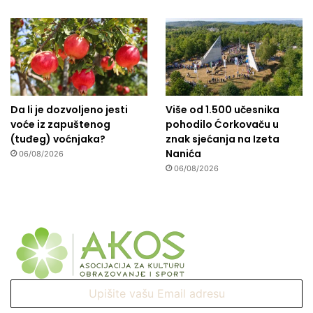
Da li je dozvoljeno jesti
Više od 1.500 učesnika
voće iz zapuštenog
pohodilo Ćorkovaču u
(tuđeg) voćnjaka?
znak sjećanja na Izeta
Nanića
06/08/2026
06/08/2026
Upišite
vašu