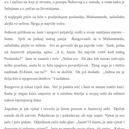
a.s. i načinu na koji je stvoren, o potopu Nuhovog a.s. naroda, o tome kako je
Sulejman a.s. pričao sa životinjama…
A najljepše priče su bile o posljednjem poslaniku, Muhammedu, sallallahu
alejhi ve sellem. Njega je najviše volio.
Jednom prilikom su Jasir i njegovi prijatelji otišli u svoje omiljeno mjesto –
šumu. Sjeli su pokraj starog panja. Razgovarali su o Muhammedu,
sallallahu alejhi ve sellem. Svi su govorili da ga najviše vole. Tarik, jedan
od Jasirovih prijatelja, upita: „A ti, Jasire, šta najviše voliš kod našeg
Poslanika?“ Jasir se zamisli i reče: „Volim sve. Ali ako bih morao izdvojiti
nešto posebno, onda bi to bila njegova povjerljivost. Zbog toga je i dobio
nadimak El-Emin, zar ne?“ Svi se složiše. On još dodade: „Jedina mi je
želja biti u njegovom društvu.“ I uzdahnu.
Razgovor je tekao cijeli dan. Već je padala noć i Jasir se morao vratiti kući.
Kada je stigao kući, smjestio se u udobnu fotelju u svojoj sobi da odmori
nakon ispunjenog dana.
Zapuhao je jak vjetar i otvorio je širom prozore u Jasirovoj sobi. Dječak
ustade da ih zatvori. Pokušavao je i pokušavao, ali nije uspio. Vjetar je sve
jače i jače puhao. Odjednom začu neki glas: „Jasire! O Jasire, ja sam vjetar i
donosim ti radosnu vijest!“ Jasir se prepade ovog glasa, ali upita: „Kakvu