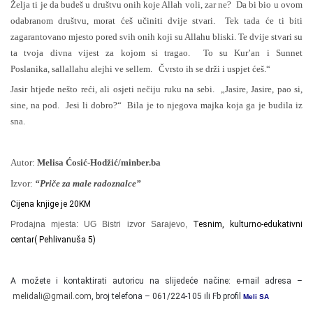
Želja ti je da budeš u društvu onih koje Allah voli, zar ne? Da bi bio u ovom
odabranom društvu, morat ćeš učiniti dvije stvari. Tek tada će ti biti
zagarantovano mjesto pored svih onih koji su Allahu bliski. Te dvije stvari su
ta tvoja divna vijest za kojom si tragao. To su Kur’an i Sunnet
Poslanika, sallallahu alejhi ve sellem. Čvrsto ih se drži i uspjet ćeš.“
Jasir htjede nešto reći, ali osjeti nečiju ruku na sebi. „Jasire, Jasire, pao si,
sine, na pod. Jesi li dobro?“ Bila je to njegova majka koja ga je budila iz
sna.
Autor:
Melisa Ćosić-Hodžić/minber.ba
Izvor:
“Priče za male radoznalce”
Cijena knjige je 20KM
Prodajna mjesta: UG Bistri izvor Sarajevo,
Tesnim, kulturno-edukativni
centar( Pehlivanuša 5)
A možete i kontaktirati autoricu na slijedeće načine:
e-mail adresa –
melidali@gmail.com
, broj telefona – 061/224-105 ili Fb profil
Meli SA