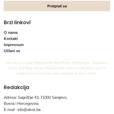
Email
adresu
Brzi linkovi
O nama
Kontakt
Impressum
Učlani se
Jannah is a Clean Responsive WordPress Newspaper, Magazine,
News and Blog theme. Packed with options that allow you to
completely customize your website to your needs.
Redakcija
Adresa: Sagrdžije 43, 71000 Sarajevo,
Bosna i Hercegovina
E-mail :
info@akos.ba