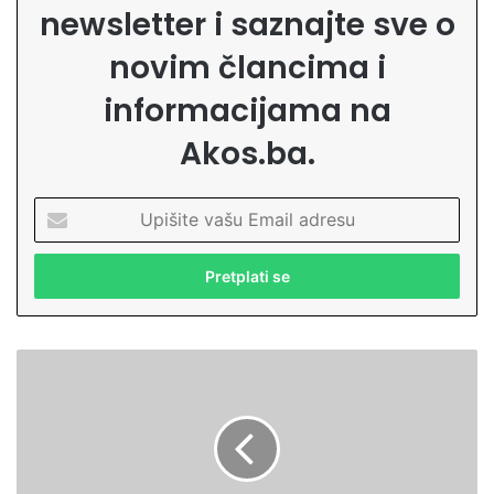
newsletter i saznajte sve o
novim člancima i
informacijama na
Akos.ba.
U
p
i
š
i
t
e
T
v
a
a
r
š
i
u
k
E
R
m