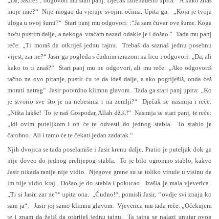
„Da, Jasire!“, odgovori mu stari panj. Dječak iznenađeno upita: “A kako znaš
moje ime?“ Nije mogao da vjeruje svojim očima. Upita ga: „Koja je tvoja
uloga u ovoj šumi?“ Stari panj mu odgovori: :“Ja sam čuvar ove šume. Koga
hoću pustim dalje, a nekoga vraćam nazad odakle je i došao.“ Tada mu panj
reče: „Ti moraš da otkriješ jednu tajnu. Trebaš da saznaš jednu posebnu
vijest, zar ne?“ Jasir ga pogleda s čudnim izrazom na licu i odgovori: „Da, ali
kako to ti znaš?“ Stari panj mu ne odgovori, ali mu reče: „Ako odgovoriš
tačno na ovo pitanje, pustit ću te da ideš dalje, a ako pogriješiš, onda ćeš
morati natrag“ Jasir potvrdno klimnu glavom. Tada ga stari panj upita: „Ko
je stvorio sve što je na nebesima i na zemlji?“ Dječak se nasmija i reče:
„Ništa lakše! To je naš Gospodar, Allah dž.š.!“ Nasmija se stari panj, te reče:
„Idi ovim puteljkom i on će te odvesti do jednog stabla. To stablo je
čarobno. Ali i tamo će te čekati jedan zadatak.“
Njih dvojica se tada poselamiše i Jasir krenu dalje. Pratio je puteljak dok ga
nije doveo do jednog prelijepog stabla. To je bilo ogromno stablo, kakvo
Jasir nikada ranije nije vidio. Njegove grane su se toliko vinule u visinu da
im nije vidio kraj. Došao je do stabla i pokucao. Izašla je mala vjeverica.
„Ti si Jasir, zar ne?“ upita ona. „Čudno!“, pomisli Jasir, ‘’ovdje svi znaju ko
sam ja“. Jasir joj samo klimnu glavom. Vjeverica mu tada reče: „Očekujem
te i znam da želiš da otkriješ jednu tajnu. Ta tajna se nalazi unutar ovog