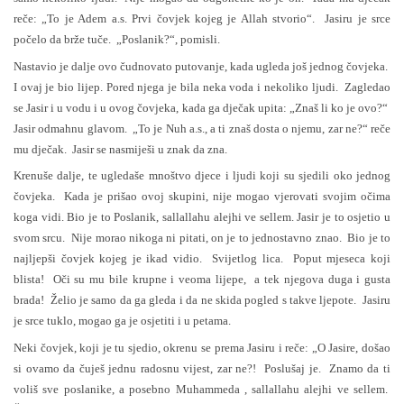
reče: „To je Adem a.s. Prvi čovjek kojeg je Allah stvorio“. Jasiru je srce
počelo da brže tuče. „Poslanik?“, pomisli.
Nastavio je dalje ovo čudnovato putovanje, kada ugleda još jednog čovjeka.
I ovaj je bio lijep. Pored njega je bila neka voda i nekoliko ljudi. Zagledao
se Jasir i u vodu i u ovog čovjeka, kada ga dječak upita: „Znaš li ko je ovo?“
Jasir odmahnu glavom. „To je Nuh a.s., a ti znaš dosta o njemu, zar ne?“ reče
mu dječak. Jasir se nasmiješi u znak da zna.
Krenuše dalje, te ugledaše mnoštvo djece i ljudi koji su sjedili oko jednog
čovjeka. Kada je prišao ovoj skupini, nije mogao vjerovati svojim očima
koga vidi. Bio je to Poslanik, sallallahu alejhi ve sellem. Jasir je to osjetio u
svom srcu. Nije morao nikoga ni pitati, on je to jednostavno znao. Bio je to
najljepši čovjek kojeg je ikad vidio. Svijetlog lica. Poput mjeseca koji
blista! Oči su mu bile krupne i veoma lijepe, a tek njegova duga i gusta
brada! Želio je samo da ga gleda i da ne skida pogled s takve ljepote. Jasiru
je srce tuklo, mogao ga je osjetiti i u petama.
Neki čovjek, koji je tu sjedio, okrenu se prema Jasiru i reče: „O Jasire, došao
si ovamo da čuješ jednu radosnu vijest, zar ne?! Poslušaj je. Znamo da ti
voliš sve poslanike, a posebno Muhammeda , sallallahu alejhi ve sellem.