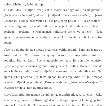
stabla. Međutim, da bih ti dopu
stila da uđeš u šupljinu ovog stabla, morat ćeš odgovoriti na tri pitanja.“
„Nadam se da ću znati.“, odgovori joj dječak. Tada vjeverica reče: „Ko je naš
Gospodar? Koja je naša vjera? I ko je posljednji poslanik?“ Jasir ushićen i
radostan odgovori: „Znam! Naš Gospodar je Allah, naša vjera je islam i
posljednji poslanik je Muhammed, sallallahu alejhi ve sellem!“ Tada
vjeverica pokaza rukom na šupljinu drveta i Jasir shvati da treba krenuti tim
putem.
Ušao je u duplju drveta i prošao kroz jedan veliki hodnik. Ponovno je ušao u
drugi hodnik. Nije mogao da vjeruje da ovo drvo ima toliko prolaza i
hodnika. Bio je očaran. Sve je izgledalo prelijepo. Boje su bile neopisivo
lijepe, a osjećao se veoma ugodno. Nije ga više bilo strah. Kada je došao do
kraja hodnika, vidio je nekog dječaka kako stoji ispred zlatnih vrata. Taj
dječak je bio posebno lijep, takvu ljepotu nikada nije vidio, niti ju je mogao
zamisliti. Dječak ga poselami: „Es-selamu alejkum, Jasire, tebe očekujemo!“
Otvoriše se vrata i njih dvojica uđoše.
Isprva Jasir ništa nije mogao da vidi, jer ga je zaslijepila jaka svjetlost. Kako
se sve više primicao svjetlosti, ugledao je jednog čovjeka. Oko njega je bilo
samo nekoliko ljudi. Nije mogao da odgonetne ko je on. Tada mu dječak