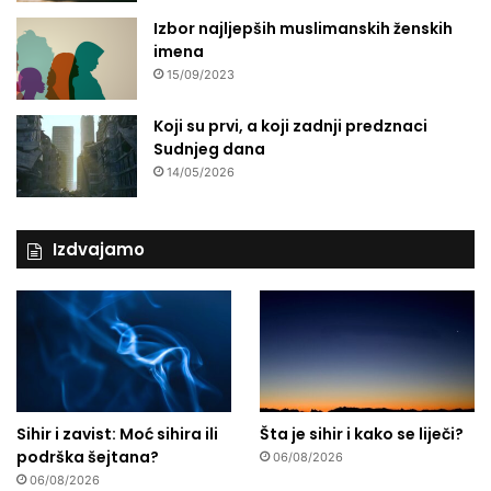
Izbor najljepših muslimanskih ženskih
imena
15/09/2023
Koji su prvi, a koji zadnji predznaci
Sudnjeg dana
14/05/2026
Izdvajamo
Sihir i zavist: Moć sihira ili
Šta je sihir i kako se liječi?
podrška šejtana?
06/08/2026
06/08/2026