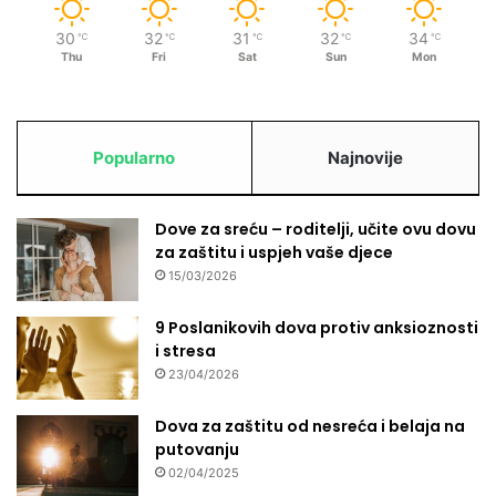
30
32
31
32
34
℃
℃
℃
℃
℃
Thu
Fri
Sat
Sun
Mon
Popularno
Najnovije
Dove za sreću – roditelji, učite ovu dovu
za zaštitu i uspjeh vaše djece
15/03/2026
9 Poslanikovih dova protiv anksioznosti
i stresa
23/04/2026
Dova za zaštitu od nesreća i belaja na
putovanju
02/04/2025