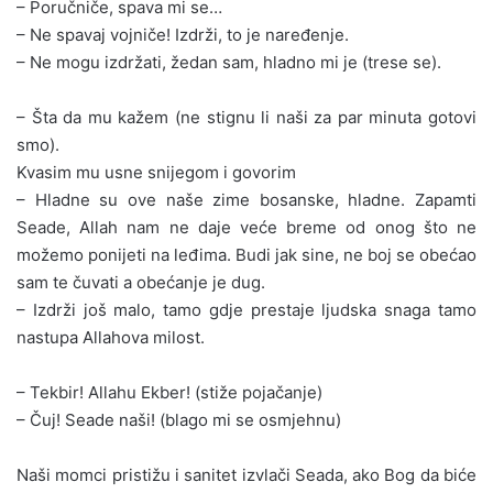
– Poručniče, spava mi se…
– Ne spavaj vojniče! Izdrži, to je naređenje.
– Ne mogu izdržati, žedan sam, hladno mi je (trese se).
– Šta da mu kažem (ne stignu li naši za par minuta gotovi
smo).
Kvasim mu usne snijegom i govorim
– Hladne su ove naše zime bosanske, hladne. Zapamti
Seade, Allah nam ne daje veće breme od onog što ne
možemo ponijeti na leđima. Budi jak sine, ne boj se obećao
sam te čuvati a obećanje je dug.
– Izdrži još malo, tamo gdje prestaje ljudska snaga tamo
nastupa Allahova milost.
– Tekbir! Allahu Ekber! (stiže pojačanje)
– Čuj! Seade naši! (blago mi se osmjehnu)
Naši momci pristižu i sanitet izvlači Seada, ako Bog da biće