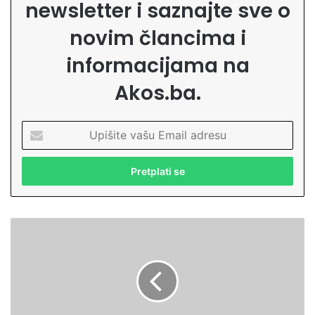
newsletter i saznajte sve o
novim člancima i
informacijama na
Akos.ba.
U
p
i
š
i
t
e
U
v
n
a
e
š
v
u
o
E
l
m
j