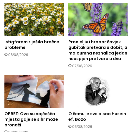
o
r
v
a
n
č
i
a
k
n
G
i
a
Istigfarom riješila bračne
Pronicljiv i hrabar čovjek
c
z
probleme
gubitak pretvara u dobit, a
e
maloumna neznalica jedan
e
u
08/08/2026
neuspjeh pretvara u dva
n
e
a
07/08/2026
v
p
r
r
o
a
p
v
s
i
k
o
i
p
m
OPREZ: Ovo su najčešća
O čemu je sve pisao Husein
o
u
mjesta gdje se sihr moze
ef. Đozo
s
č
pronaći
06/08/2026
t
i