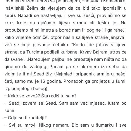
inšAllah stižem ubrzo sa pojačanjem, – InšAllah Komandire,
inšAllah!!! Želim da vjerujem da će biti tako (pomislih u
sebi). Napadi se nastavljaju i sve su žešći, provlačimo se
kroz trnje da ojačamo lijevu stranu ali teško je. Ne
propužemo ni milimetra a borac nam il’ pogine ili ga rane. I
kako vrijeme odmiče, otpor naših sa lijeve strane jenjava i
već se čuje pjevanje četnika. “Ko to ide jutros s lijeve
strane, da Turcima podijeli kurbane, Krvav Bajram jutros će
da svane”…Naređujem paljbu, ne preostaje nam ništa no da
ginemo do zadnjeg. Pucam pa se okrenem iza sebe da
vidim je li mi Sead živ. (Najmlađi pripadnik armije u našoj
četi, samo mu je 16 godina. Pronađoh ga proljetos u šumi,
izgladnjelog i bosog).
– Kako se zoveš? Šta radiš tu sam?
– Sead, zovem se Sead. Sam sam već mjesec, lutam po
šumi.
– Gdje su ti roditelji?
– Svi su mrtvi. Nikog nemam. Bio sam u šumarku i sve