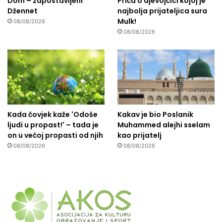
Dom – zapostavljeni
Priča o djevojčici kojoj je
Džennet
najbolja prijateljica sura
Mulk!
08/08/2026
08/08/2026
Kada čovjek kaže 'Odoše
Kakav je bio Poslanik
ljudi u propast!' – tada je
Muhammed alejhi sselam
on u većoj propasti od njih
kao prijatelj
08/08/2026
08/08/2026