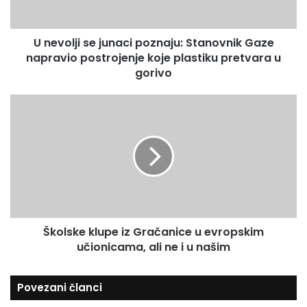
a
i
i
s
l
U nevolji se junaci poznaju: Stanovnik Gaze
e
a
napravio postrojenje koje plastiku pretvara u
j
d
u
gorivo
r
n
e
a
Š
s
c
k
u
i
o
p
l
o
s
z
k
n
e
a
k
j
l
u
Školske klupe iz Gračanice u evropskim
u
:
učionicama, ali ne i u našim
p
S
e
t
i
Povezani članci
a
z
n
G