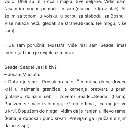
vidio. Ubili su mi i oca i majku. Sve seljane. Vidio sam.
Nisam im mogao pomoći… nisam (mucao je kroz plač). Ali
želim sa tobom, u vojsku, u borbu za slobodu, za Bosnu .
Više nikada neću gledati sa strane.Nikada. Ne mogu, više
sam).
– Ja sam poručnik Mustafa. Više nisi sam Seade, imaš
mene (od tada je uvijek uz mene).
Seade! Seade! Jesi li živ?
– Jesam Mustafa.
– Dobro je sine… Prasak granate. Čini mi se da se drveće
krši u najmanje grančice, a kamenje pretvara u prah.
(polahko dolazim sebi i zovem) Seade…Seade! (tišina).
Podižem se malo i vidim ga, leži na leđima , lice mu je svo
u krvi. Dopužem do njega i vidim da je ranjen u lijevo rame.
(Rana je duboka i puno krvari, Previjam ga i pričam s njim
da ne zaspi).