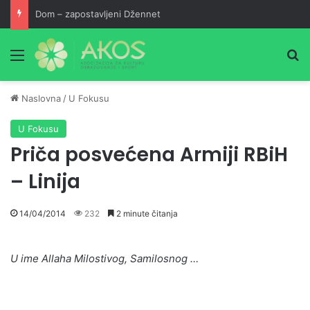
Dom – zapostavljeni Džennet
Meni
Pr
Naslovna
/
U Fokusu
U Fokusu
Priča posvećena Armiji RBiH
– Linija
14/04/2014
232
2 minute čitanja
U ime Allaha Milostivog, Samilosnog …