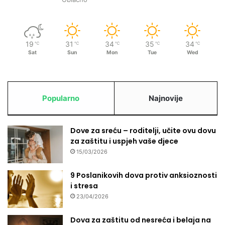
19
31
34
35
34
℃
℃
℃
℃
℃
Sat
Sun
Mon
Tue
Wed
Popularno
Najnovije
Dove za sreću – roditelji, učite ovu dovu
za zaštitu i uspjeh vaše djece
15/03/2026
9 Poslanikovih dova protiv anksioznosti
i stresa
23/04/2026
Dova za zaštitu od nesreća i belaja na