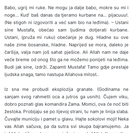
Babo, ugrij mi ruke. Ne mogu ja dalje babo, mokre su mi i
noge… Kud’ baš danas da tjeramo kurbane na… pijacuuu!.
(Ne stigoh ni izgovoriti a već sam bio na leđima). – Ustani
sine Mustafa, obećao sam ljudima dotjerati kurbane.
Ustani, (pruža mi ruku) obećanje je dug. Hladne su ove
naše zime bosanske, hladne. Naprijed se mora, daleko je
čaršija, valja nam još sahat pješice. Ali Allah nam ne daje
veće breme od onog što ga ne možemo ponijeti na leđima.
Budi jak sine, izdrži. Zapamti Mustafa! Tamo gdje prestaje
ljudska snaga, tamo nastupa Allahova milost..
Iz sna me probudi eksplozija granate. (Godinama ne
sanjam svog rahmetli oca a jutros ga usnih). Čujem viku,
dobro poznati glas komandira Zama. Momci, ova će noć biti
žestoka. Probijaju se po lijevoj strani, tu nam je linija slaba.
Čuvajte municiju i pamet u glavu. Hajte sokolovi moji! Neka
vas Allah sačuva, pa da sutra svi skupa bajramujemo. Ja