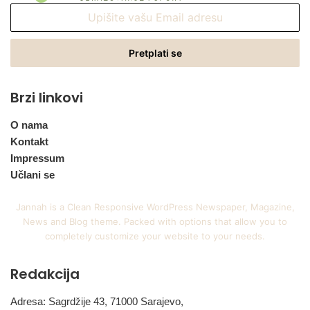
Upišite
vašu
Email
adresu
Brzi linkovi
O nama
Kontakt
Impressum
Učlani se
Jannah is a Clean Responsive WordPress Newspaper, Magazine,
News and Blog theme. Packed with options that allow you to
completely customize your website to your needs.
Redakcija
Adresa: Sagrdžije 43, 71000 Sarajevo,