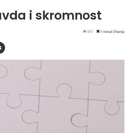
avda i skromnost
917
1 minut čitanja
Podijeli putem Emaila