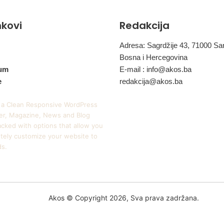
e
o
inkovi
Redakcija
s
o
b
Adresa: Sagrdžije 43, 71000 Sa
e
Bosna i Hercegovina
?
um
E-mail :
info@akos.ba
e
redakcija@akos.ba
 a Clean Responsive WordPress
r, Magazine, News and Blog
cked with options that allow you
tely customize your website to
ds.
Akos © Copyright 2026, Sva prava zadržana.