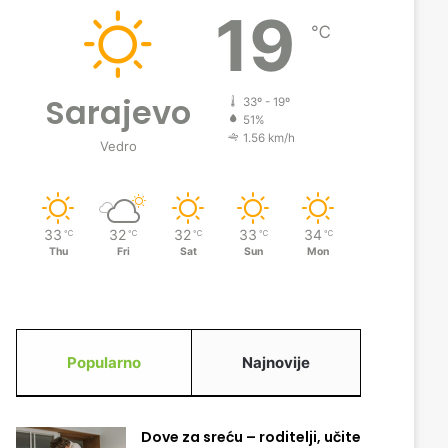
19
℃
Sarajevo
33º - 19º
51%
1.56 km/h
Vedro
33
32
32
33
34
℃
℃
℃
℃
℃
Thu
Fri
Sat
Sun
Mon
Popularno
Najnovije
Dove za sreću – roditelji, učite