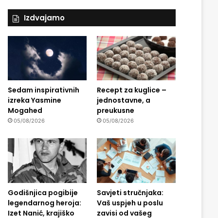
Izdvajamo
Sedam inspirativnih
Recept za kuglice –
izreka Yasmine
jednostavne, a
Mogahed
preukusne
05/08/2026
05/08/2026
Godišnjica pogibije
Savjeti stručnjaka:
legendarnog heroja:
Vaš uspjeh u poslu
Izet Nanić, krajiško
zavisi od vašeg