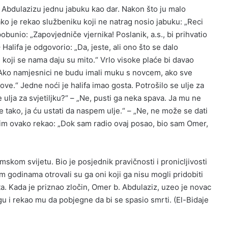
. Abdulazizu jednu jabuku kao dar. Nakon što ju malo
ko je rekao službeniku koji ne natrag nosio jabuku: „Reci
bunio: „Zapovjedniče vjernika! Poslanik, a.s., bi prihvatio
 Halifa je odgovorio: „Da, jeste, ali ono što se dalo
vi koji se nama daju su mito.“ Vrlo visoke plaće bi davao
„Ako namjesnici ne budu imali muku s novcem, ako sve
e.“ Jedne noći je halifa imao gosta. Potrošilo se ulje za
ulja za svjetiljku?“ – „Ne, pusti ga neka spava. Ja mu ne
 je tako, ja ću ustati da naspem ulje.“ – „Ne, ne može se dati
atim ovako rekao: „Dok sam radio ovaj posao, bio sam Omer,
mskom svijetu. Bio je posjednik pravičnosti i pronicljivosti
m godinama otrovali su ga oni koji ga nisu mogli pridobiti
ta. Kada je priznao zločin, Omer b. Abdulaziz, uzeo je novac
ugu i rekao mu da pobjegne da bi se spasio smrti. (El-Bidaje