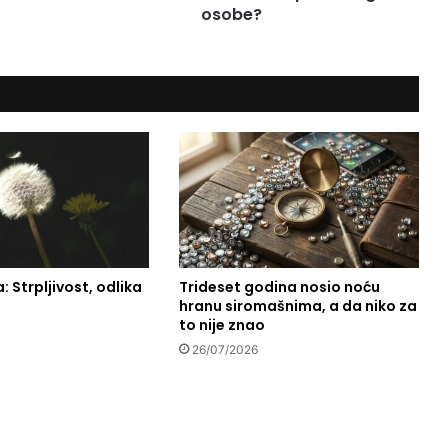
osobe?
i
b
r
i
n
u
t
i
s
e
z
a
u
: Strpljivost, odlika
Trideset godina nosio noću
p
hranu siromašnima, a da niko za
u
to nije znao
t
e
26/07/2026
d
r
u
g