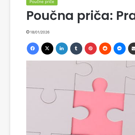
Poučne priče
Poučna priča: Pr
18/01/2026
Facebook
X
LinkedIn
Tumblr
Pinterest
Reddit
Messenger