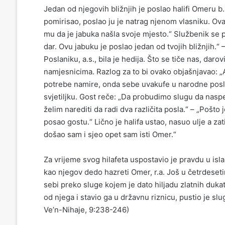
Jedan od njegovih bližnjih je poslao halifi Omeru b
pomirisao, poslao ju je natrag njenom vlasniku. Ova
mu da je jabuka našla svoje mjesto.“ Službenik se po
dar. Ovu jabuku je poslao jedan od tvojih bližnjih.“ –
Poslaniku, a.s., bila je hedija. Što se tiče nas, daro
namjesnicima. Razlog za to bi ovako objašnjavao: 
potrebe namire, onda sebe uvakufe u narodne poslov
svjetiljku. Gost reče: „Da probudimo slugu da naspe 
želim narediti da radi dva različita posla.“ – „Pošto
posao gostu.“ Lično je halifa ustao, nasuo ulje a z
došao sam i sjeo opet sam isti Omer.“
Za vrijeme svog hilafeta uspostavio je pravdu u isla
kao njegov dedo hazreti Omer, r.a. Još u četrdeseti
sebi preko sluge kojem je dato hiljadu zlatnih duka
od njega i stavio ga u državnu riznicu, pustio je sl
Ve’n-Nihaje, 9:238-246)