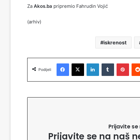
Za
Akos.ba
pripremio Fahrudin Vojić
(arhiv)
iskrenost
Facebook
X
LinkedIn
Tumblr
Pinterest
Podijeli
Prijavite s
Prijavite se na naš n