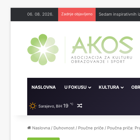
06. 08. 2026.
Zadnje objavljeno
Sedam inspirativnih
NASLOVNA
U FOKUSU
KULTURA
OBR
℃
19
Random članak
Sarajevo, BiH
Naslovna
/
Duhovnost
/
Poučne priče
/
Poučna priča: Pr