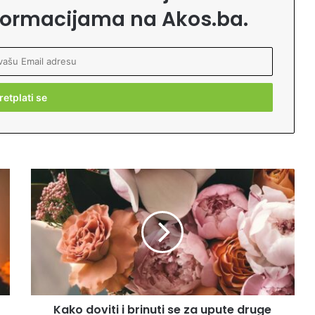
formacijama na Akos.ba.
K
a
k
o
d
o
v
i
t
Kako doviti i brinuti se za upute druge
i