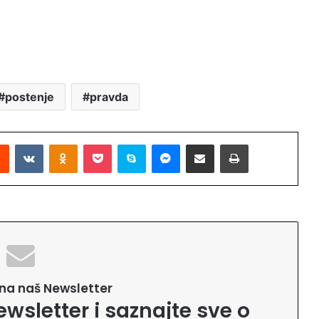
postenje
pravda
Reddit
VKontakte
Odnoklassniki
Pocket
Skype
Messenger
Podijeli putem Emaila
Printaj
e na naš Newsletter
ewsletter i saznajte sve o