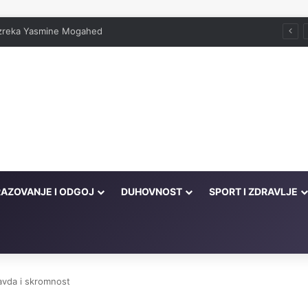
 izreka Yasmine Mogahed
AZOVANJE I ODGOJ
DUHOVNOST
SPORT I ZDRAVLJE
avda i skromnost