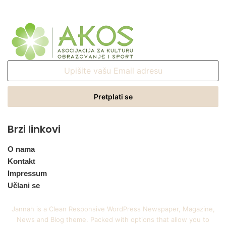
Upišite
vašu
Email
adresu
Brzi linkovi
O nama
Kontakt
Impressum
Učlani se
Jannah is a Clean Responsive WordPress Newspaper, Magazine,
News and Blog theme. Packed with options that allow you to