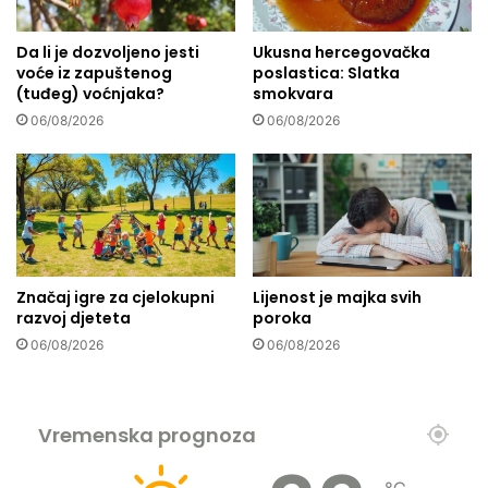
p
D
a
e
š
Da li je dozvoljeno jesti
Ukusna hercegovačka
p
voće iz zapuštenog
poslastica: Slatka
e
r
(tuđeg) voćnjaka?
smokvara
n
e
a
s
06/08/2026
06/08/2026
i
i
o
j
d
a
b
i
r
l
a
i
n
r
Značaj igre za cjelokupni
Lijenost je majka svih
j
e
razvoj djeteta
poroka
e
c
06/08/2026
06/08/2026
n
e
a
s
i
j
Vremenska prognoza
a