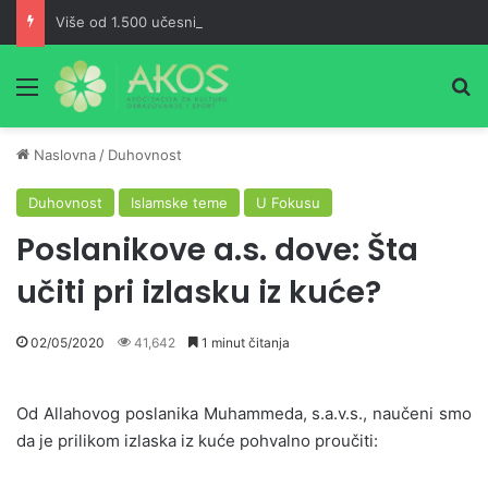
Više od 1.500 učesnika pohodilo Ćorkovaču u znak sjećanja na Izeta Nanića
Meni
Pr
Naslovna
/
Duhovnost
Duhovnost
Islamske teme
U Fokusu
Poslanikove a.s. dove: Šta
učiti pri izlasku iz kuće?
02/05/2020
41,642
1 minut čitanja
Od Allahovog poslanika Muhammeda, s.a.v.s., naučeni smo
da je prilikom izlaska iz kuće pohvalno proučiti: