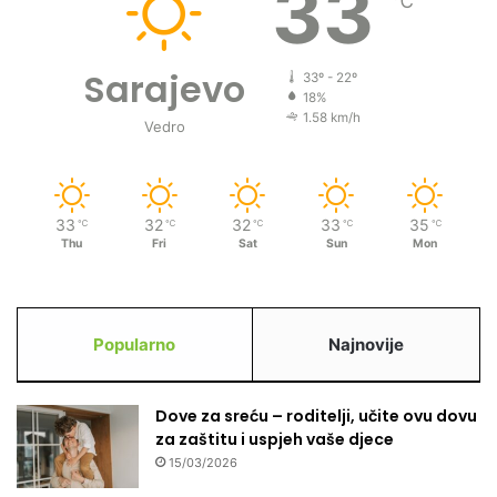
33
℃
Sarajevo
33º - 22º
18%
1.58 km/h
Vedro
33
32
32
33
35
℃
℃
℃
℃
℃
Thu
Fri
Sat
Sun
Mon
Popularno
Najnovije
Dove za sreću – roditelji, učite ovu dovu
za zaštitu i uspjeh vaše djece
15/03/2026