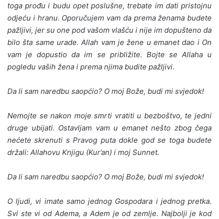
toga prođu i budu opet poslušne, trebate im dati pristoj­nu
odjeću i hranu. Oporučujem vam da prema ženama bu­dete
pažljivi, jer su one pod vašom vlašću i nije im dopušteno da
bilo šta same urade. Allah vam je žene u emanet dao i On
vam je dopustio da im se približite. Bojte se Allaha u
pogledu vaših žena i pre­ma njima budite pažljivi.
Da li sam naredbu saopćio? O moj Bože, budi mi svjedok!
Nemojte se nakon moje smrti vratiti u bezboštvo, te je­dni
druge ubijati. Ostavljam vam u emanet nešto zbog čega
nećete skrenuti s Pravog puta dokle god se toga budete
držali: Allahovu Knjigu (Kur’an) i moj Sunnet.
Da li sam naredbu saopćio? O moj Bože, budi mi svjedok!
O ljudi, vi imate samo jednog Gospodara i jednog pre­tka.
Svi ste vi od Adema, a Adem je od zemlje. Najbolji je kod