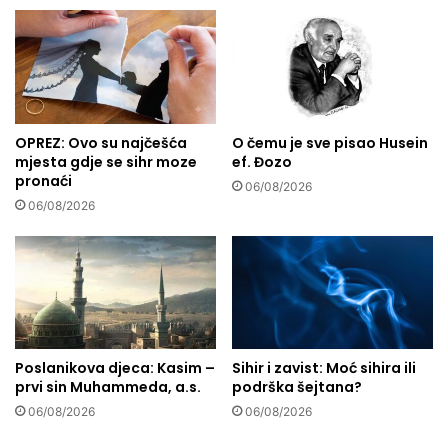
b
r
a
d
n
a
i
r
m
o
o
v
r
OPREZ: Ovo su najčešća
O čemu je sve pisao Husein
a
a
mjesta gdje se sihr moze
ef. Đozo
M
pronaći
j
e
06/08/2026
u
k
06/08/2026
i
k
m
i
a
i
t
M
i
e
v
d
e
i
Poslanikova djeca: Kasim –
Sihir i zavist: Moć sihira ili
t
n
prvi sin Muhammeda, a.s.
podrška šejtana?
e
i
r
06/08/2026
06/08/2026
i
i
z