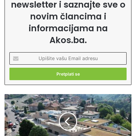
newsletter i saznajte sve o
novim člancima i
informacijama na
Akos.ba.
U
p
i
š
i
t
e
I
v
s
a
l
š
a
u
m
E
s
m
k