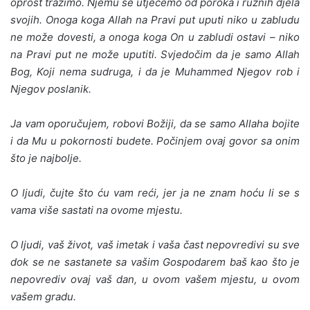
oprost tražimo. Njemu se utječemo od poroka i ruž­nih djela
svojih. Onoga koga Allah na Pravi put uputi ­niko u zabludu
ne može dovesti, a onoga koga On u zablu­di ostavi – niko
na Pravi put ne može uputiti. Svjedočim da je samo Allah
Bog, Koji nema sudruga, i da je Muhammed Njegov rob i
Njegov poslanik.
Ja vam oporučujem, robovi Božiji, da se samo Allaha bojite
i da Mu u pokornosti budete. Počinjem ovaj govor sa onim
što je najbolje.
O ljudi, čujte što ću vam reći, jer ja ne znam hoću li se s
vama više sastati na ovome mjestu.
O ljudi, vaš život, vaš imetak i vaša čast nepovredivi su sve
dok se ne sastanete sa vašim Gospodarem baš kao što je
nepovrediv ovaj vaš dan, u ovom vašem mjestu, u ovom
vašem gradu.