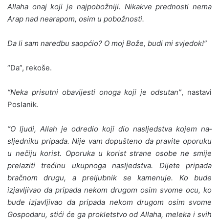
Allaha onaj koji je najpobožniji. Nikakve prednosti nema
Arap nad nearapom, osim u pobožnosti.
Da li sam naredbu saopćio? O moj Bože, budi mi svjedok!”
“Da”, rekoše.
“Neka prisutni obavijesti onoga koji je odsutan”
, nasta­vi
Poslanik.
“O ljudi, Allah je odredio koji dio nasljedstva kojem na­
sljedniku pripada. Nije vam dopušteno da pravite oporuku
u nečiju korist. Oporuka u korist strane osobe ne smije
pre­laziti trećinu ukupnoga nasljedstva. Dijete pripada
bračnom drugu, a preljubnik se kamenuje. Ko bude
izjavljivao da pripada nekom drugom osim svome ocu, ko
bude izjavljivao da pripada nekom drugom osim svome
Gospodaru, stići će ga prokletstvo od Allaha, meleka i svih