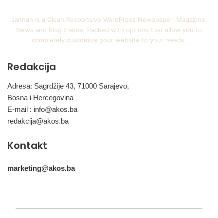
Jannah is a Clean Responsive WordPress Newspaper, Magazine,
News and Blog theme. Packed with options that allow you to
completely customize your website to your needs.
Redakcija
Adresa: Sagrdžije 43, 71000 Sarajevo,
Bosna i Hercegovina
E-mail :
info@akos.ba
redakcija@akos.ba
Kontakt
marketing@akos.ba