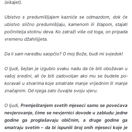
(sikajet).
Ubistvo s predumišljajem kazniće se odmazdom, dok će
ubistvo slično predumišljaju, kamenom ili štapom, stajati
počinitelja stotinu deva. Ko zatraži više od toga, on pripada
vremenu džahilijjeta.
Da li sam naredbu saopćio? O moj Bože, budi mi svjedok!
O ljudi, šejtan je izgubio svaku nadu da će biti obožavan u
vašoj sredini, ali će biti zadovoljan ako mu se budete po­
koravali u stvarima koje smatrate manje vrijednim ili manje
značajnim. Od njega zato čuvajte svoju vjeru.
O ljudi,
Premještanjem svetih mjeseci samo se povećava
nevjerovanje, čime se nevjernici dovode u zabludu: jedne
godine ga proglašavaju običnim, a druge godine ga
smatra­ju svetim – da bi ispunili broj onih mjeseci koje je