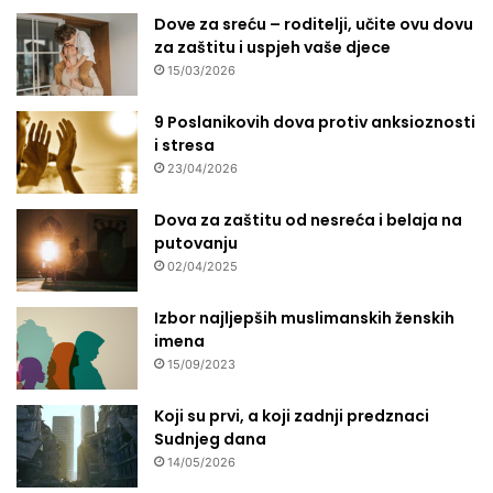
e
n
Dove za sreću – roditelji, učite ovu dovu
v
u
za zaštitu i uspjeh vaše djece
-
t
b
15/03/2026
i
e
s
g
9 Poslanikovih dova protiv anksioznosti
p
o
i stresa
o
v
23/04/2026
š
o
t
j
Dova za zaštitu od nesreća i belaja na
o
b
putovanju
v
i
02/04/2025
a
b
n
l
Izbor najljepših muslimanskih ženskih
j
i
imena
e
o
15/09/2023
m
t
e
Koji su prvi, a koji zadnji predznaci
c
Sudnjeg dana
i
14/05/2026