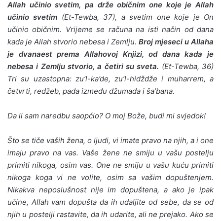
Allah učinio svetim, pa drže običnim one koje je Allah
učinio sve­tim
(Et-Tewba, 37), a svetim one koje je On
učinio običnim. Vrijeme se računa na isti način od dana
kada je Allah stvorio nebesa i Zemlju.
Broj mjeseci u Allaha
je dva­naest prema Allahovoj Knjizi, od dana kada je
nebesa i Ze­mlju stvorio, a četiri su sveta.
(Et-Tewba, 36)
Tri su uzasto­pna: zu’l-ka’de, zu’l-hidždže i muharrem, a
četvrti, redžeb, pada između džumada i ša’bana.
Da li sam naredbu saopćio? O moj Bože, budi mi svjedok!
Što se tiče vaših žena, o ljudi, vi imate pravo na njih, a i one
imaju pravo na vas. Vaše žene ne smiju u vašu postelju
primiti nikoga, osim vas. One ne smiju u vašu kuću primiti
nikoga koga vi ne volite, osim sa vašim dopuštenjem.
Nikakva neposlušnost nije im dopuštena, a ako je ipak
učine, Allah vam dopušta da ih udaljite od sebe, da se od
njih u postelji rastavite, da ih udarite, ali ne prejako. Ako se