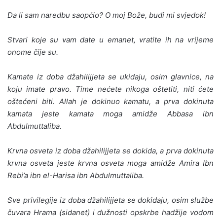
Da li sam naredbu saopćio? O moj Bože, budi mi svjedok!
Stvari koje su vam date u emanet, vratite ih na vrijeme
onome čije su.
Kamate iz doba džahilijjeta se ukidaju, osim glavnice, na
koju imate pravo. Time nećete nikoga oštetiti, niti ćete
oštećeni biti. Allah je dokinuo kamatu, a prva dokinuta
kamata jeste kamata moga amidže Abbasa ibn
Abdulmuttaliba.
Krvna osveta iz doba džahilijjeta se dokida, a prva doki­nuta
krvna osveta jeste krvna osveta moga amidže Amira Ibn
Rebi’a ibn el-Harisa ibn Abdulmuttaliba.
Sve privilegije iz doba džahilijjeta se dokidaju, osim službe
čuvara Hrama (sidanet) i dužnosti opskrbe hadžije vodom