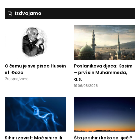
Izdvajamo
O čemu je sve pisao Husein
Poslanikova djeca: Kasim
ef. Đozo
– prvi sin Muhammeda,
a.s.
06/08/2026
06/08/2026
Sihir i zavist: Moć sihira ili
Šta je sihir i kako se liječi?