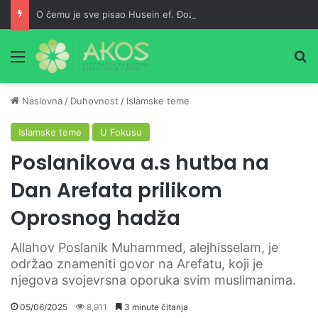
O čemu je sve pisao Husein ef. Đozo
Meni
Pr
Naslovna
/
Duhovnost
/
Islamske teme
Islamske teme
U Fokusu
Poslanikova a.s hutba na
Dan Arefata prilikom
Oprosnog hadža
Allahov Poslanik Muhammed, alejhisselam, je
održao znameniti govor na Arefatu, koji je
njegova svojevrsna oporuka svim muslimanima.
05/06/2025
8,911
3 minute čitanja