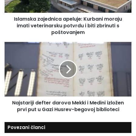
a
a
i
z
l
Islamska zajednica apeluje: Kurbani moraju
a
a
imati veterinarsku potvrdu i biti zbrinuti s
j
d
e
poštovanjem
r
d
e
n
N
s
i
a
u
c
j
a
s
a
t
p
a
e
r
l
i
u
j
j
Najstariji defter darova Mekki i Medini izložen
i
e
prvi put u Gazi Husrev-begovoj biblioteci
d
:
e
K
f
Povezani članci
u
t
r
e