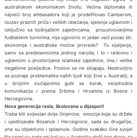
australiskom ekonomskom životu. Većina diplomata ili
najveći broj ambasadora koji je prodefilovao Camberom,
izuzev praznih priča i velikih obećanja, sjelenja uglavnom i
isključivo sa bošnjačkim zajednicama, prisustvovanjima
fudbalskim turnirima, nije ugovorio ni jedan veći posao bh.
ekonomije i australiske moćne privrede? To sijeljenje,
samo sa predstavnicima jednog naroda, i to i redovno i
uglavnom u prostorijama islamske zajednice, ima i velike
negativne posljedice. Poslovi se ne sklapaju. Nedovoljno
se poznaje problematika naših ljudi koji žive u Australiji, a
u brojnim slučajevima gubi se korak, neophodna
komunikacija i prema Srbima i Hrvatima iz Bosne i
Hercegovine.
Nova generacija rasla, školovana u dijaspori!
Treba biti svijestan dvije činjenice; emocije koje su držale
i ujedinjavale Bosance i Hercegovce, sada su drugačije,
one su objektivno i splasnule. Godine svakako čine svoje!
Na sceni su sada oni koji su u Australiju došli kao djeca, sa