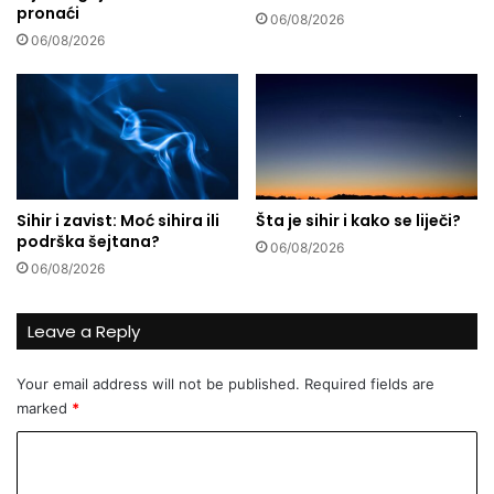
pronaći
a
š
06/08/2026
.
k
06/08/2026
s
a
.
o
p
i
s
c
u
Sihir i zavist: Moć sihira ili
Šta je sihir i kako se liječi?
D
podrška šejtana?
06/08/2026
ž
06/08/2026
e
v
a
Leave a Reply
d
K
Your email address will not be published.
Required fields are
a
marked
*
r
a
C
h
a
o