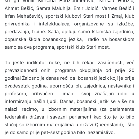
su ga vodili Mirsada Hadžiahmetović, Mirsad Hodžić,
Ahmet Bešić, Samra Maluhija, Emir Joldić, Vernes Bešić i
Irfan Mehačević), sportski klubovi Stari most i Zmaj, klub
privrednika i intelektualaca, organizovane su izložbe,
predavanja, trbine. Sada, djeluju samo Islamska zajednica,
dopunska škola bosanskog jezika, radio na bosanskom
samo sa dva programa, sportski klub Stari most.
To jeste indikator neke, ne bih rekao zasićenosti, već
prevaziđenosti onih programa okupljanja od prije 20
godina! Žalosno je danas reći da bosanski jezik koji je prije
dvadesetak godina, upornošću bh. zajednica, nastavnika i
profesora, prihvaćen i imao svoj značajan udio u
informiranju naših ljudi. Danas, bosanski jezik se više ne
nalazi, recimo, u izbornim materijalima (za parlamente
federalnih država i savezni parlament kao što je to bilo
slučaj sa izbornim materijalima u državi Queensland), što
je do samo prije pet-šest godina bilo nezamislivo.