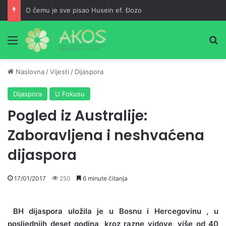
O čemu je sve pisao Husein ef. Đozo
Meni
Pr
Naslovna
/
Vijesti
/
Dijaspora
Dijaspora
U Fokusu
Pogled iz Australije:
Zaboravljena i neshvaćena
dijaspora
17/01/2017
250
6 minute čitanja
BH dijaspora uložila je u Bosnu i Hercegovinu , u
posljednjih deset godina, kroz razne vidove, više od 40