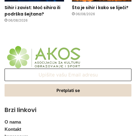
Sihir i zavist: Moć sihira ili
Šta je sihir i kako se liječi?
podrška šejtana?
06/08/2026
06/08/2026
Upišite
vašu
Email
adresu
Brzi linkovi
O nama
Kontakt