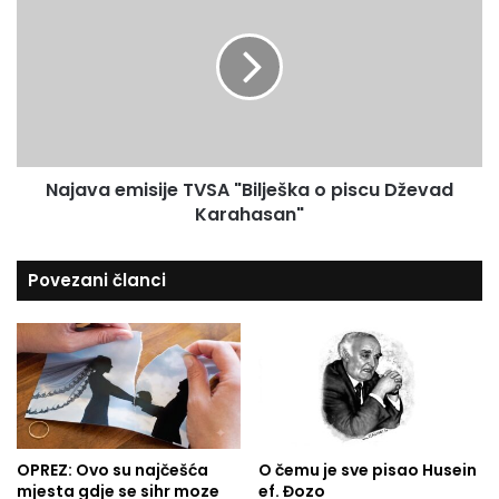
a
e
j
j
s
u
a
u
b
v
a
a
v
e
i
m
p
i
Najava emisije TVSA "Bilješka o piscu Dževad
r
s
e
Karahasan"
i
m
j
a
e
Povezani članci
P
T
o
V
s
S
l
A
a
"
n
B
i
i
k
l
u
OPREZ: Ovo su najčešća
O čemu je sve pisao Husein
j
mjesta gdje se sihr moze
ef. Đozo
,
e