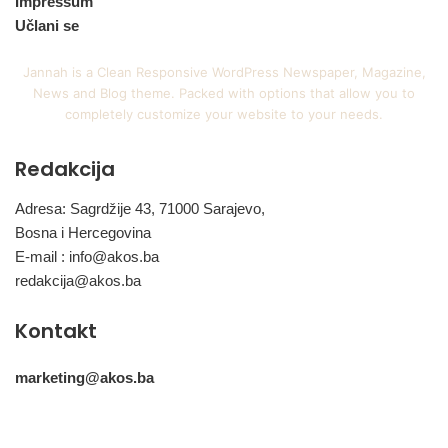
Impressum
Učlani se
Jannah is a Clean Responsive WordPress Newspaper, Magazine,
News and Blog theme. Packed with options that allow you to
completely customize your website to your needs.
Redakcija
Adresa: Sagrdžije 43, 71000 Sarajevo,
Bosna i Hercegovina
E-mail :
info@akos.ba
redakcija@akos.ba
Kontakt
marketing@akos.ba