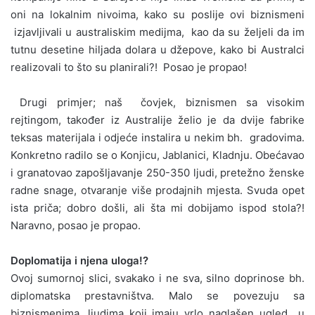
oni na lokalnim nivoima, kako su poslije ovi biznismeni
izjavljivali u australiskim medijma, kao da su željeli da im
tutnu desetine hiljada dolara u džepove, kako bi Australci
realizovali to što su planirali?! Posao je propao!
Drugi primjer; naš čovjek, biznismen sa visokim
rejtingom, također iz Australije želio je da dvije fabrike
teksas materijala i odjeće instalira u nekim bh. gradovima.
Konkretno radilo se o Konjicu, Jablanici, Kladnju. Obećavao
i granatovao zapošljavanje 250-350 ljudi, pretežno ženske
radne snage, otvaranje više prodajnih mjesta. Svuda opet
ista priča; dobro došli, ali šta mi dobijamo ispod stola?!
Naravno, posao je propao.
Doplomatija i njena uloga!?
Ovoj sumornoj slici, svakako i ne sva, silno doprinose bh.
diplomatska prestavništva. Malo se povezuju sa
biznismenima, ljudima koji imaju vrlo naglašen ugled u