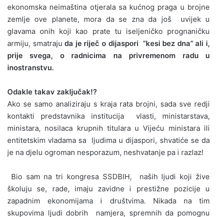
ekonomska neimaština otjerala sa kućnog praga u brojne
zemlje ove planete, mora da se zna da još uvijek u
glavama onih koji kao prate tu iseljeničko prognaničku
armiju, smatraju
da je riječ
o dijaspori “kesi bez dna” ali i,
prije svega, o radnicima na privremenom radu u
inostranstvu.
Odakle takav zaključak!?
Ako se samo analiziraju s kraja rata brojni, sada sve redji
kontakti predstavnika institucija vlasti, ministarstava,
ministara, nosilaca krupnih titulara u Vijeću ministara ili
entitetskim vladama sa ljudima u dijaspori, shvatiće se da
je na djelu ogroman nesporazum, neshvatanje pa i razlaz!
Bio sam na tri kongresa SSDBIH, naših ljudi koji žive
školuju se, rade, imaju zavidne i prestižne pozicije u
zapadnim ekonomijama i društvima. Nikada na tim
skupovima ljudi dobrih namjera, spremnih da pomognu