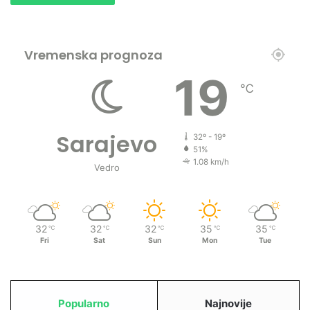
Vremenska prognoza
19
℃
Sarajevo
32º - 19º
51%
1.08 km/h
Vedro
32
32
32
35
35
℃
℃
℃
℃
℃
Fri
Sat
Sun
Mon
Tue
Popularno
Najnovije