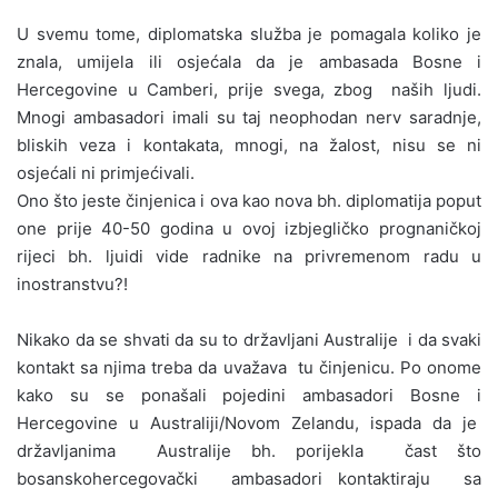
U svemu tome, diplomatska služba je pomagala koliko je
znala, umijela ili osjećala da je ambasada Bosne i
Hercegovine u Camberi, prije svega, zbog naših ljudi.
Mnogi ambasadori imali su taj neophodan nerv saradnje,
bliskih veza i kontakata, mnogi, na žalost, nisu se ni
osjećali ni primjećivali.
Ono što jeste činjenica i ova kao nova bh. diplomatija poput
one prije 40-50 godina u ovoj izbjegličko prognaničkoj
rijeci bh. ljuidi vide radnike na privremenom radu u
inostranstvu?!
Nikako da se shvati da su to državljani Australije i da svaki
kontakt sa njima treba da uvažava tu činjenicu. Po onome
kako su se ponašali pojedini ambasadori Bosne i
Hercegovine u Australiji/Novom Zelandu, ispada da je
državljanima Australije bh. porijekla čast što
bosanskohercegovački ambasadori kontaktiraju sa