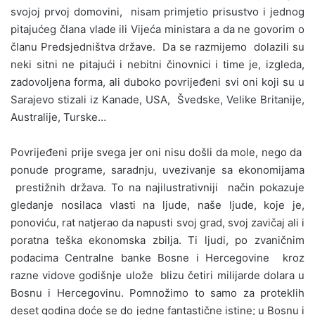
svojoj prvoj domovini, nisam primjetio prisustvo i jednog
pitajućeg člana vlade ili Vijeća ministara a da ne govorim o
članu Predsjedništva države. Da se razmijemo dolazili su
neki sitni ne pitajući i nebitni činovnici i time je, izgleda,
zadovoljena forma, ali duboko povrijeđeni svi oni koji su u
Sarajevo stizali iz Kanade, USA, Švedske, Velike Britanije,
Australije, Turske…
Povrijeđeni prije svega jer oni nisu došli da mole, nego da
ponude programe, saradnju, uvezivanje sa ekonomijama
prestižnih država. To na najilustrativniji način pokazuje
gledanje nosilaca vlasti na ljude, naše ljude, koje je,
ponoviću, rat natjerao da napusti svoj grad, svoj zavičaj ali i
poratna teška ekonomska zbilja. Ti ljudi, po zvaničnim
podacima Centralne banke Bosne i Hercegovine kroz
razne vidove godišnje ulože blizu četiri milijarde dolara u
Bosnu i Hercegovinu. Pomnožimo to samo za proteklih
deset godina doće se do jedne fantastične istine; u Bosnu i