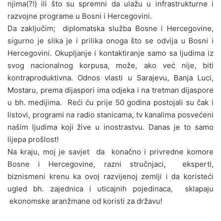
njima(?!) ili što su spremni da ulažu u infrastrukturne i
razvojne programe u Bosni i Hercegovini.
Da zaključim; diplomatska služba Bosne i Hercegovine,
sigurno je slika je i prilika onoga što se odvija u Bosni i
Hercegovini. Okupljanje i kontaktiranje samo sa ljudima iz
svog nacionalnog korpusa, može, ako već nije, biti
kontraproduktivna. Odnos vlasti u Sarajevu, Banja Luci,
Mostaru, prema dijaspori ima odjeka i na tretman dijaspore
u bh. medijima. Reći ću prije 50 godina postojali su čak i
listovi, programi na radio stanicama, tv kanalima posvećeni
našim ljudima koji žive u inostrastvu. Danas je to samo
lijepa prošlost!
Na kraju, moj je savjet da konačno i privredne komore
Bosne i Hercegovine, razni stručnjaci, eksperti,
biznismeni krenu ka ovoj razvijenoj zemlji i da koristeći
ugled bh. zajednica i uticajnih pojedinaca, sklapaju
ekonomske aranžmane od koristi za državu!