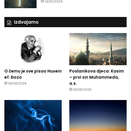
14/05/2026
Izdvajamo
O čemu je sve pisao Husein
Poslanikova djeca: Kasim
ef. Đozo
– prvi sin Muhammeda,
a.s.
06/08/2026
06/08/2026