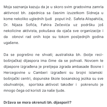
Moja saznanja kazuju da je u skoro svim gradovima zamrla
aktivnost bh. zajednica sa časnim izuzetkom Sidneja u
kome nekoliko uglednih ljudi poput inž. Safeta Alispahića,
Dr. Nijaza Sofića, Fahira Zečevića uz podršku još
nekolicine aktivista, pokušava da ojača sve organizacije i
da obnovi rad onih koje su tokom posljednjih godina
ugašene.
Da se pogrešno ne shvati; australiska bh. (bolje reci-
bošnjačka) dijaspora ima čime da se pohvali. Novcem te
dijaspore izgrađena je prelijepa zgrada ambasade Bosne i
Hercegovine u Camberi izgrađeni su brojni islamski
bošnjački centri, dopunske škole bosanskog jezika su sve
obuhvatnije, sportska aktivost također i pokrenuto je
mnogo čega od koristi za naše ljude.
Država se mora okrenuti bh. dijaspori!?