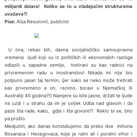
milijardi dolara! Koliko se to u vladajućim strukturama
uvažava?!
Pise:
Alija Resulović, publicist
U ona, rekao bih, davna socijalističko samoupravna
vremena ljudi koji su iz političkih ili ekonomskih razloga
odlazili u zapadne zemlje, tretirani su kao radnici na
privremenom radu u inostranstvu! Nikada mi nije bio
potpuno jasan taj termin, (jer kako se neko može tretirati
kao privremeno a on, recimo, boravi u Njemačkoj ili
Australiji 40 godina?!) Namjere su bile jasne, držati te ljude
na uzdi i u strahu da im je uvijek Udba nad glavom i da
paze šta rade, kako, gdje i šta govore?! Reklo bi se, bilo
pa prošlo.
Medjutim, ako danas konstatujemo da preko dva miliona
Bosanaca i Hecegovaca, koje je ratni ali i poratni vihor i