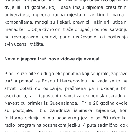
dvije ili tri godine, koji sada imaju diplome prestižnih
univerziteta, ugledna radna mjesta u velikim firmama i
kompanijama, mnogi su ljekari, pravnici, inžinjeri, uticajni
menadžeri… Objektivno oni traže drugačiji odnos, saradnju
na ravnopravnoj osnovi, puno uvažavanje, ali poštvanja
svih uzansi tržišta.
Nova dijaspora traži nove vidove djelovanja!
Plač i suze bile su dugo eksponat na koji se igralo, zapravo
tražila pomoć za Bosnu i Hercegovinu.. A, kada se to ne
shvati dolazi do osipanja, pražnjena pa i ukidanja bh.
asocijacija, ali i ispuštenih šansi za ekonomsku saradnju.
Navest ću primjer iz Queenslanda. Prije 20 godina ovdje
su postojale: bh. zajednica, islamska zajednica, hor,
folklorna sekcija, škola bosanskog jezika sa 80 učenika,
radio program na bosanskom jeziku (4 puta sedmično dok