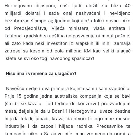
Hercegovinu dijaspora, naši ljudi, uložili su blizu 40
milijardi dolara! I sada onaj neshvaćeni i nevidjeno
bezobrazan šlamperaj; ljudima koji ulažu toliki novac niko
od Predsjedništva, Vijeća ministara, vlada entiteta i
kantona, gradskih skupština ne posvećuje ni minut pažnje,
ali zato kada neki investitor iz arapskih ili inih zemalja
zatrese sa kesom od pola miliona KM kao veliki ulagač
slete se svi oko tog navodnog spasioca?!
Nisu imali vremena za ulagače?!
Navešću ovdje i dva primjera kojima sam i sam svjedočio.
Prije 15 godina jedna australiska kompanija koja se bavi
(što bi se kazalo od ledine do konzerve) proizvodnjom
mesa, željela je da u Bosni i Hercegovinu uveze destine
hiljada teladi, junadi, krava, da otvori tri ogromne mesne
industrije i da zaposli hiljade radnika. Predsavnike te
kompanije niko u Sarajevu nije imao vremena da primi, a